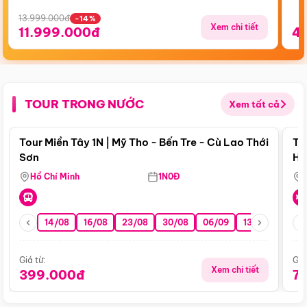
13.999.000đ
-14%
Xem chi tiết
11.999.000đ
4
TOUR TRONG NƯỚC
Xem tất cả
Điểm nổi bật
Tour Miền Tây 1N | Mỹ Tho - Bến Tre - Cù Lao Thới
To
Sơn
Hu
Hồ Chí Minh
1N0Đ
14/08
16/08
23/08
30/08
06/09
13/09
20/0
Giá từ:
Giá
Xem chi tiết
399.000đ
7