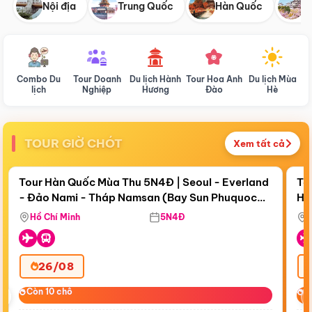
Nội địa
Trung Quốc
Hàn Quốc
N
Combo Du
Tour Doanh
Du lịch Hành
Tour Hoa Anh
Du lịch Mùa
D
lịch
Nghiệp
Hương
Đào
Hè
TOUR GIỜ CHÓT
Xem tất cả
Điểm nổi bật
Còn
19 ngày 02:21:13
Cò
Tour Hàn Quốc Mùa Thu 5N4Đ | Seoul - Everland
To
- Đảo Nami - Tháp Namsan (Bay Sun Phuquoc
Hò
Tặ
Airways)
Aq
Hồ Chí Minh
5N4Đ
26/08
‹
Còn 10 chỗ
Còn 10 chỗ
C
C