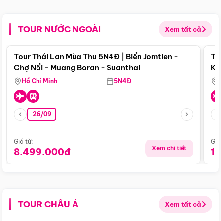
TOUR NƯỚC NGOÀI
Xem tất cả
Điểm nổi bật
Tour Thái Lan Mùa Thu 5N4Đ | Biển Jomtien -
To
Chợ Nổi - Muang Boran - Suanthai
Ku
Si
Hồ Chí Minh
5N4Đ
26/09
Giá từ:
Giá
Xem chi tiết
8.499.000đ
1
TOUR CHÂU Á
Xem tất cả
Điểm nổi bật