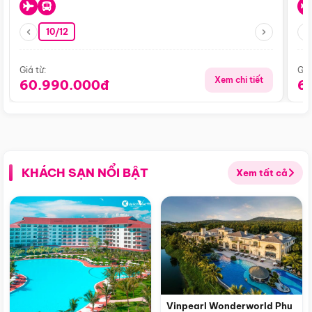
10/12
Giá từ:
Giá
Xem chi tiết
60.990.000đ
6
KHÁCH SẠN NỔI BẬT
Xem tất cả
Vinpearl Wonderworld Phu