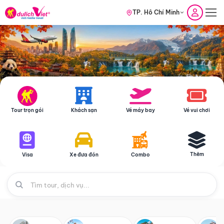
TP. Hồ Chí Minh
Tour trọn gói
Khách sạn
Vé máy bay
Vé vui chơi
Thêm
Visa
Xe đưa đón
Combo