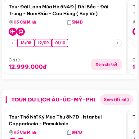
Tour Đài Loan Mùa Hè 5N4Đ | Đài Bắc - Đài
To
Trung - Nam Đầu - Cao Hùng ( Bay Vn)
Tr
Hồ Chí Minh
5N4Đ
13/08
12/09
01/10
Giá từ:
Giá
Xem chi tiết
12.999.000đ
1
TOUR DU LỊCH ÂU-ÚC-MỸ-PHI
Xem tất cả
Điểm nổi bật
Tour Thổ Nhĩ Kỳ Mùa Thu 8N7Đ | Istanbul -
To
Cappadocia - Pamukkale
Hồ Chí Minh
8N7Đ