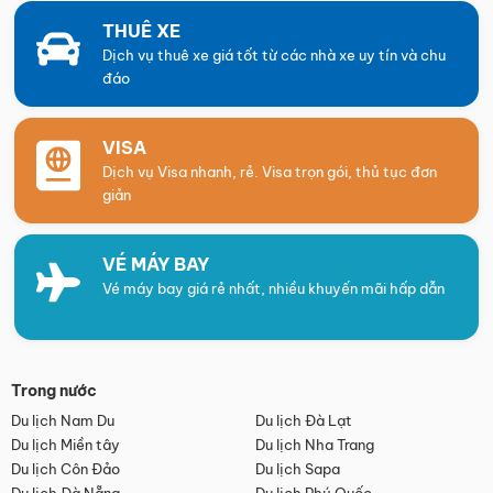
THUÊ XE
Dịch vụ thuê xe giá tốt từ các nhà xe uy tín và chu
đáo
VISA
Dịch vụ Visa nhanh, rẻ. Visa trọn gói, thủ tục đơn
giản
VÉ MÁY BAY
Vé máy bay giá rẻ nhất, nhiều khuyến mãi hấp dẫn
Trong nước
Du lịch Nam Du
Du lịch Đà Lạt
Du lịch Miền tây
Du lịch Nha Trang
Du lịch Côn Đảo
Du lịch Sapa