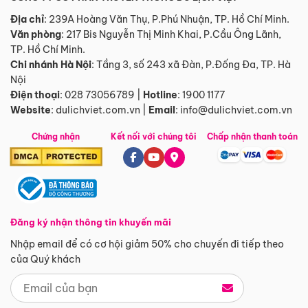
Địa chỉ
: 239A Hoàng Văn Thụ, P.Phú Nhuận, TP. Hồ Chí Minh.
Văn phòng
:
217 Bis Nguyễn Thị Minh Khai, P.Cầu Ông Lãnh,
TP. Hồ Chí Minh.
Chi nhánh Hà Nội
:
Tầng 3, số 243 xã Đàn, P.Đống Đa, TP. Hà
Nội
Điện thoại
:
028 73056789
|
Hotline
:
1900 1177
Website
:
dulichviet.com.vn
|
Email
:
info@dulichviet.com.vn
Chứng nhận
Kết nối với chúng tôi
Chấp nhận thanh toán
Đăng ký nhận thông tin khuyến mãi
Nhập email để có cơ hội giảm 50% cho chuyến đi tiếp theo
của Quý khách