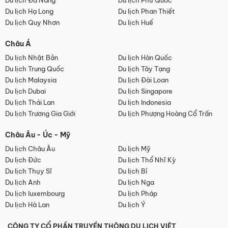
Du lịch Đà Nẵng
Du lịch Phú Quốc
Du lịch Hạ Long
Du lịch Phan Thiết
Du lịch Quy Nhơn
Du lịch Huế
Châu Á
Du lịch Nhật Bản
Du lịch Hàn Quốc
Du lịch Trung Quốc
Du lịch Tây Tạng
Du lịch Malaysia
Du lịch Đài Loan
Du lịch Dubai
Du lịch Singapore
Du lịch Thái Lan
Du lịch Indonesia
Du lịch Trương Gia Giới
Du lịch Phượng Hoàng Cổ Trấn
Châu Âu - Úc - Mỹ
Du lịch Châu Âu
Du lịch Mỹ
Du lịch Đức
Du lịch Thổ Nhĩ Kỳ
Du lịch Thụy Sĩ
Du lịch Bỉ
Du lịch Anh
Du lịch Nga
Du lịch luxembourg
Du lịch Pháp
Du lịch Hà Lan
Du lịch Ý
CÔNG TY CỔ PHẦN TRUYỀN THÔNG DU LỊCH VIỆT