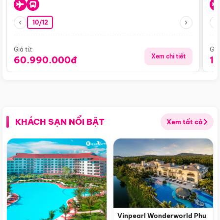
10/12
Giá từ:
Giá
Xem chi tiết
60.990.000đ
1
KHÁCH SẠN NỔI BẬT
Xem tất cả
Vinpearl Wonderworld Phu