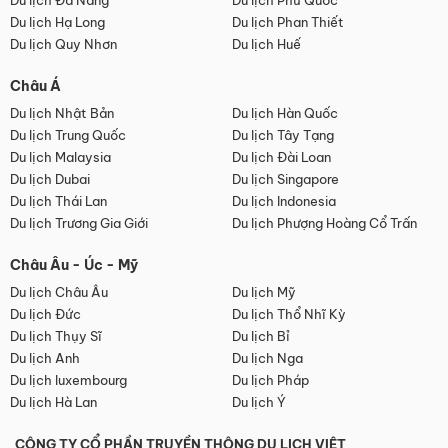
Du lịch Đà Nẵng
Du lịch Phú Quốc
Du lịch Hạ Long
Du lịch Phan Thiết
Du lịch Quy Nhơn
Du lịch Huế
Châu Á
Du lịch Nhật Bản
Du lịch Hàn Quốc
Du lịch Trung Quốc
Du lịch Tây Tạng
Du lịch Malaysia
Du lịch Đài Loan
Du lịch Dubai
Du lịch Singapore
Du lịch Thái Lan
Du lịch Indonesia
Du lịch Trương Gia Giới
Du lịch Phượng Hoàng Cổ Trấn
Châu Âu - Úc - Mỹ
Du lịch Châu Âu
Du lịch Mỹ
Du lịch Đức
Du lịch Thổ Nhĩ Kỳ
Du lịch Thụy Sĩ
Du lịch Bỉ
Du lịch Anh
Du lịch Nga
Du lịch luxembourg
Du lịch Pháp
Du lịch Hà Lan
Du lịch Ý
CÔNG TY CỔ PHẦN TRUYỀN THÔNG DU LỊCH VIỆT