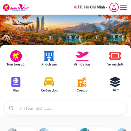
TP. Hồ Chí Minh
Tour trọn gói
Khách sạn
Vé máy bay
Vé vui chơi
Thêm
Visa
Xe đưa đón
Combo