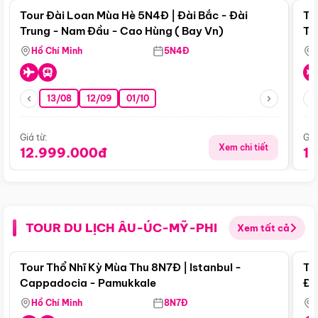
Tour Đài Loan Mùa Hè 5N4Đ | Đài Bắc - Đài
To
Trung - Nam Đầu - Cao Hùng ( Bay Vn)
Tr
Hồ Chí Minh
5N4Đ
13/08
12/09
01/10
Giá từ:
Giá
Xem chi tiết
12.999.000đ
1
TOUR DU LỊCH ÂU-ÚC-MỸ-PHI
Xem tất cả
Điểm nổi bật
Tour Thổ Nhĩ Kỳ Mùa Thu 8N7Đ | Istanbul -
To
Cappadocia - Pamukkale
Đế
Hồ Chí Minh
8N7Đ