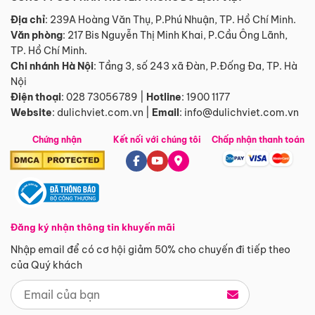
Địa chỉ
: 239A Hoàng Văn Thụ, P.Phú Nhuận, TP. Hồ Chí Minh.
Văn phòng
:
217 Bis Nguyễn Thị Minh Khai, P.Cầu Ông Lãnh,
TP. Hồ Chí Minh.
Chi nhánh Hà Nội
:
Tầng 3, số 243 xã Đàn, P.Đống Đa, TP. Hà
Nội
Điện thoại
:
028 73056789
|
Hotline
:
1900 1177
Website
:
dulichviet.com.vn
|
Email
:
info@dulichviet.com.vn
Chứng nhận
Kết nối với chúng tôi
Chấp nhận thanh toán
Đăng ký nhận thông tin khuyến mãi
Nhập email để có cơ hội giảm 50% cho chuyến đi tiếp theo
của Quý khách