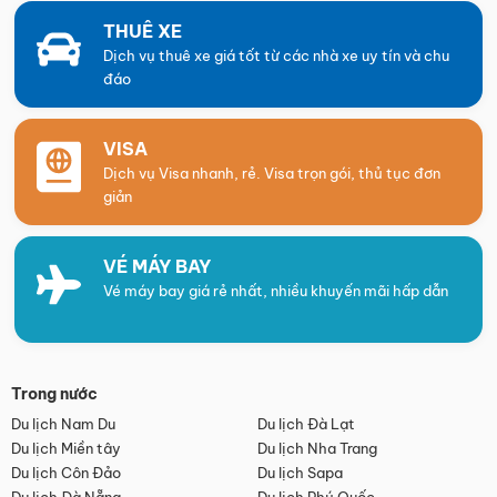
THUÊ XE
Dịch vụ thuê xe giá tốt từ các nhà xe uy tín và chu
đáo
VISA
Dịch vụ Visa nhanh, rẻ. Visa trọn gói, thủ tục đơn
giản
VÉ MÁY BAY
Vé máy bay giá rẻ nhất, nhiều khuyến mãi hấp dẫn
Trong nước
Du lịch Nam Du
Du lịch Đà Lạt
Du lịch Miền tây
Du lịch Nha Trang
Du lịch Côn Đảo
Du lịch Sapa