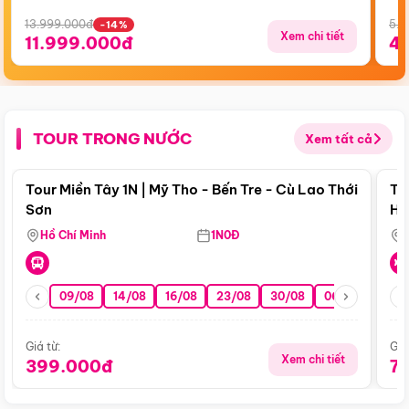
13.999.000đ
5.5
-14%
Xem chi tiết
11.999.000đ
4
TOUR TRONG NƯỚC
Xem tất cả
Điểm nổi bật
Tour Miền Tây 1N | Mỹ Tho - Bến Tre - Cù Lao Thới
To
Sơn
Hu
Hồ Chí Minh
1N0Đ
09/08
14/08
16/08
23/08
30/08
06/09
13/0
Giá từ:
Giá
Xem chi tiết
399.000đ
7