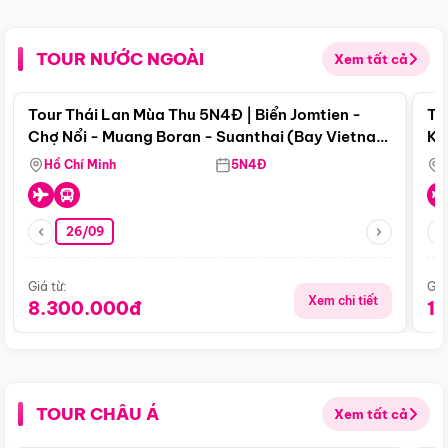
TOUR NƯỚC NGOÀI
Xem tất cả
Điểm nổi bật
Tour Thái Lan Mùa Thu 5N4Đ | Biển Jomtien -
To
Chợ Nổi - Muang Boran - Suanthai (Bay Vietnam
Ku
Airlines)
Si
Hồ Chí Minh
5N4Đ
26/09
Giá từ:
Giá
Xem chi tiết
8.300.000đ
1
TOUR CHÂU Á
Xem tất cả
Điểm nổi bật