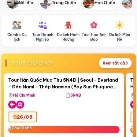
Nội địa
Trung Quốc
Hàn Quốc
N
Combo Du
Tour Doanh
Du lịch Hành
Tour Hoa Anh
Du lịch Mùa
D
lịch
Nghiệp
Hương
Đào
Hè
TOUR GIỜ CHÓT
Xem tất cả
Điểm nổi bật
Còn
18 ngày 16:27:06
Cò
Tour Hàn Quốc Mùa Thu 5N4Đ | Seoul - Everland
To
- Đảo Nami - Tháp Namsan (Bay Sun Phuquoc
Hò
Bay Sun Phuquoc Airways
Tặ
Airways)
Aq
Hồ Chí Minh
5N4Đ
26/08
‹
Còn 10 chỗ
Còn 10 chỗ
C
C