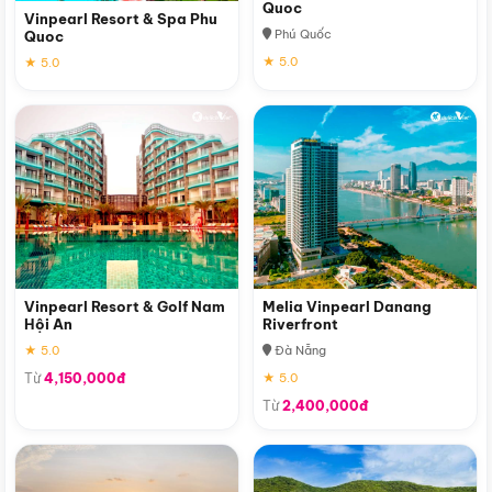
Quoc
Vinpearl Resort & Spa Phu
Phú Quốc
Quoc
★ 5.0
★ 5.0
Vinpearl Resort & Golf Nam
Melia Vinpearl Danang
Hội An
Riverfront
★ 5.0
Đà Nẵng
Từ
4,150,000đ
★ 5.0
Từ
2,400,000đ