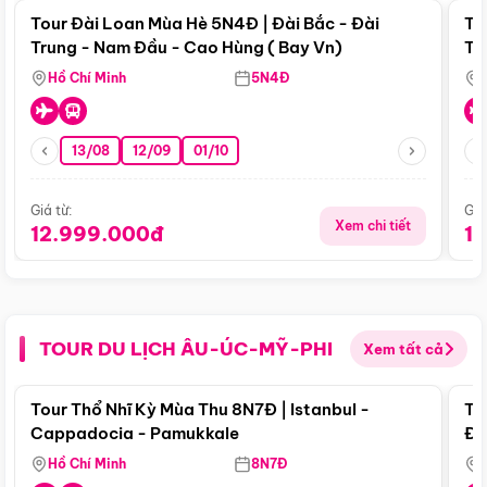
Tour Đài Loan Mùa Hè 5N4Đ | Đài Bắc - Đài
To
Trung - Nam Đầu - Cao Hùng ( Bay Vn)
Tr
Hồ Chí Minh
5N4Đ
13/08
12/09
01/10
Giá từ:
Giá
Xem chi tiết
12.999.000đ
1
TOUR DU LỊCH ÂU-ÚC-MỸ-PHI
Xem tất cả
Điểm nổi bật
Tour Thổ Nhĩ Kỳ Mùa Thu 8N7Đ | Istanbul -
To
Cappadocia - Pamukkale
Đế
Hồ Chí Minh
8N7Đ