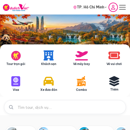
TP. Hồ Chí Minh
Tour trọn gói
Khách sạn
Vé máy bay
Vé vui chơi
Thêm
Visa
Xe đưa đón
Combo