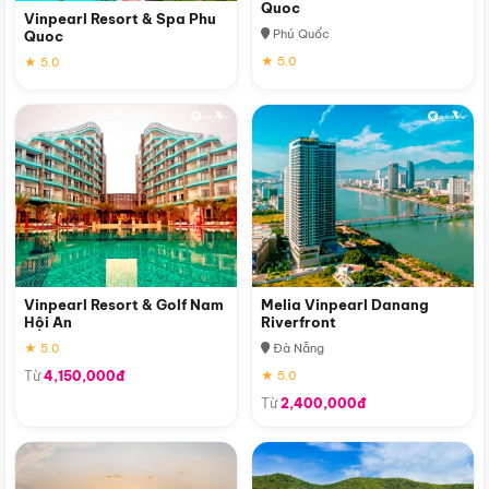
Quoc
Vinpearl Resort & Spa Phu
Phú Quốc
Quoc
★ 5.0
★ 5.0
Vinpearl Resort & Golf Nam
Melia Vinpearl Danang
Hội An
Riverfront
★ 5.0
Đà Nẵng
Từ
4,150,000đ
★ 5.0
Từ
2,400,000đ