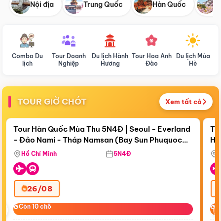
Nội địa
Trung Quốc
Hàn Quốc
N
Combo Du
Tour Doanh
Du lịch Hành
Tour Hoa Anh
Du lịch Mùa
D
lịch
Nghiệp
Hương
Đào
Hè
TOUR GIỜ CHÓT
Xem tất cả
Điểm nổi bật
Còn
17 ngày 19:01:15
Cò
Tour Hàn Quốc Mùa Thu 5N4Đ | Seoul - Everland
To
- Đảo Nami - Tháp Namsan (Bay Sun Phuquoc
Hò
Bay Sun Phuquoc Airways
Tặ
Airways)
Aq
Hồ Chí Minh
5N4Đ
26/08
‹
Còn 10 chỗ
Còn 10 chỗ
C
C