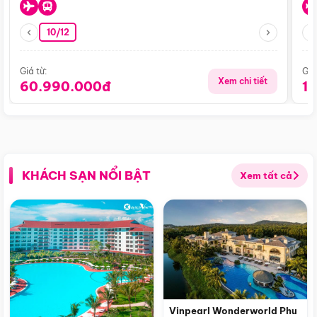
10/12
Giá từ:
Giá
Xem chi tiết
60.990.000đ
1
KHÁCH SẠN NỔI BẬT
Xem tất cả
Vinpearl Wonderworld Phu