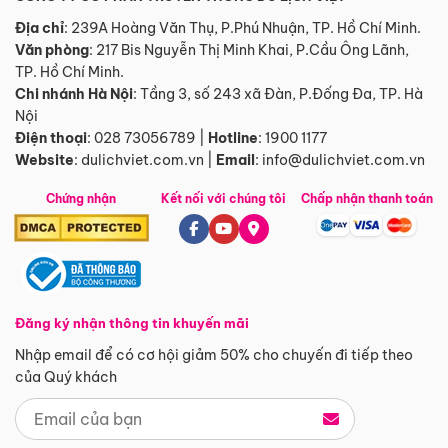
Địa chỉ
: 239A Hoàng Văn Thụ, P.Phú Nhuận, TP. Hồ Chí Minh.
Văn phòng
:
217 Bis Nguyễn Thị Minh Khai, P.Cầu Ông Lãnh,
TP. Hồ Chí Minh.
Chi nhánh Hà Nội
:
Tầng 3, số 243 xã Đàn, P.Đống Đa, TP. Hà
Nội
Điện thoại
:
028 73056789
|
Hotline
:
1900 1177
Website
:
dulichviet.com.vn
|
Email
:
info@dulichviet.com.vn
Chứng nhận
Kết nối với chúng tôi
Chấp nhận thanh toán
Đăng ký nhận thông tin khuyến mãi
Nhập email để có cơ hội giảm 50% cho chuyến đi tiếp theo
của Quý khách