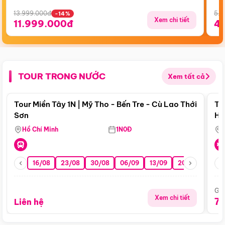
13.999.000đ
5.5
-14%
Xem chi tiết
11.999.000đ
4
TOUR TRONG NƯỚC
Xem tất cả
Điểm nổi bật
Tour Miền Tây 1N | Mỹ Tho - Bến Tre - Cù Lao Thới
To
Sơn
Hu
Hồ Chí Minh
1N0Đ
16/08
23/08
30/08
06/09
13/09
20/09
27/0
Giá
Xem chi tiết
7
Liên hệ