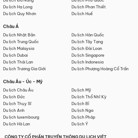
Du lịch Đà Nẵng
Du lịch Phú Quốc
Du lịch Hạ Long
Du lịch Phan Thiết
Du lịch Quy Nhơn
Du lịch Huế
Châu Á
Du lịch Nhật Bản
Du lịch Hàn Quốc
Du lịch Trung Quốc
Du lịch Tây Tạng
Du lịch Malaysia
Du lịch Đài Loan
Du lịch Dubai
Du lịch Singapore
Du lịch Thái Lan
Du lịch Indonesia
Du lịch Trương Gia Giới
Du lịch Phượng Hoàng Cổ Trấn
Châu Âu - Úc - Mỹ
Du lịch Châu Âu
Du lịch Mỹ
Du lịch Đức
Du lịch Thổ Nhĩ Kỳ
Du lịch Thụy Sĩ
Du lịch Bỉ
Du lịch Anh
Du lịch Nga
Du lịch luxembourg
Du lịch Pháp
Du lịch Hà Lan
Du lịch Ý
CÔNG TY CỔ PHẦN TRUYỀN THÔNG DU LỊCH VIỆT