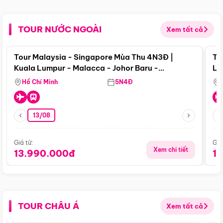
TOUR NƯỚC NGOÀI
Xem tất cả
Điểm nổi bật
Tour Malaysia - Singapore Mùa Thu 4N3Đ |
To
Kuala Lumpur - Malacca - Johor Baru -
Lử
Singapore
Hồ Chí Minh
5N4Đ
13/08
Giá từ:
Giá
Xem chi tiết
13.990.000đ
1
TOUR CHÂU Á
Xem tất cả
Điểm nổi bật