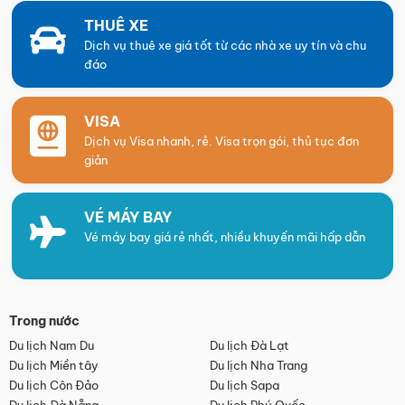
THUÊ XE
Dịch vụ thuê xe giá tốt từ các nhà xe uy tín và chu
đáo
VISA
Dịch vụ Visa nhanh, rẻ. Visa trọn gói, thủ tục đơn
giản
VÉ MÁY BAY
Vé máy bay giá rẻ nhất, nhiều khuyến mãi hấp dẫn
Trong nước
Du lịch Nam Du
Du lịch Đà Lạt
Du lịch Miền tây
Du lịch Nha Trang
Du lịch Côn Đảo
Du lịch Sapa