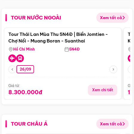
TOUR NƯỚC NGOÀI
Xem tất cả
Điểm nổi bật
Tour Thái Lan Mùa Thu 5N4Đ | Biển Jomtien -
To
Chợ Nổi - Muang Boran - Suanthai
Ku
Si
Hồ Chí Minh
5N4Đ
26/09
Giá từ:
Giá
Xem chi tiết
8.300.000đ
1
TOUR CHÂU Á
Xem tất cả
Điểm nổi bật