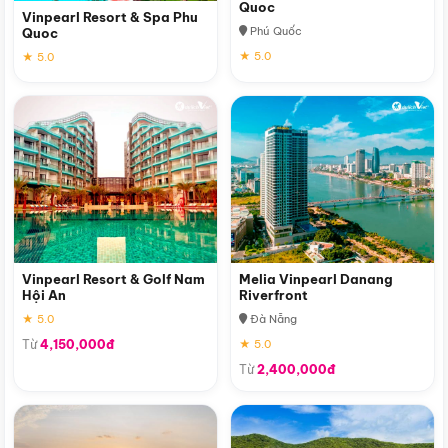
Quoc
Vinpearl Resort & Spa Phu
Phú Quốc
Quoc
★ 5.0
★ 5.0
Vinpearl Resort & Golf Nam
Melia Vinpearl Danang
Hội An
Riverfront
★ 5.0
Đà Nẵng
Từ
4,150,000đ
★ 5.0
Từ
2,400,000đ