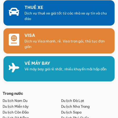
THUÊ XE
Dịch vụ thuê xe giá tốt từ các nhà xe uy tín và chu
đáo
VISA
Dịch vụ Visa nhanh, rẻ. Visa trọn gói, thủ tục đơn
giản
VÉ MÁY BAY
Vé máy bay giá rẻ nhất, nhiều khuyến mãi hấp dẫn
Trong nước
Du lịch Nam Du
Du lịch Đà Lạt
Du lịch Miền tây
Du lịch Nha Trang
Du lịch Côn Đảo
Du lịch Sapa