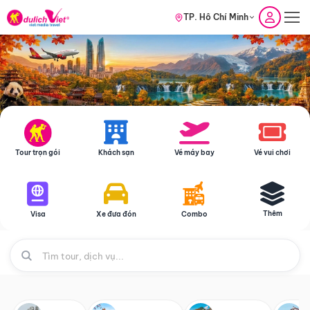
TP. Hồ Chí Minh
Tour trọn gói
Khách sạn
Vé máy bay
Vé vui chơi
Thêm
Visa
Xe đưa đón
Combo