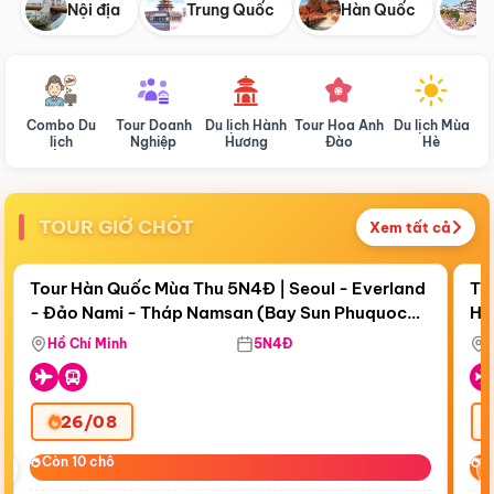
Nội địa
Trung Quốc
Hàn Quốc
N
Combo Du
Tour Doanh
Du lịch Hành
Tour Hoa Anh
Du lịch Mùa
D
lịch
Nghiệp
Hương
Đào
Hè
TOUR GIỜ CHÓT
Xem tất cả
Điểm nổi bật
Còn
18 ngày 20:54:37
Cò
Tour Hàn Quốc Mùa Thu 5N4Đ | Seoul - Everland
To
- Đảo Nami - Tháp Namsan (Bay Sun Phuquoc
Hò
Bay Sun Phuquoc Airways
Tặ
Airways)
Aq
Hồ Chí Minh
5N4Đ
26/08
‹
Còn 10 chỗ
Còn 10 chỗ
C
C