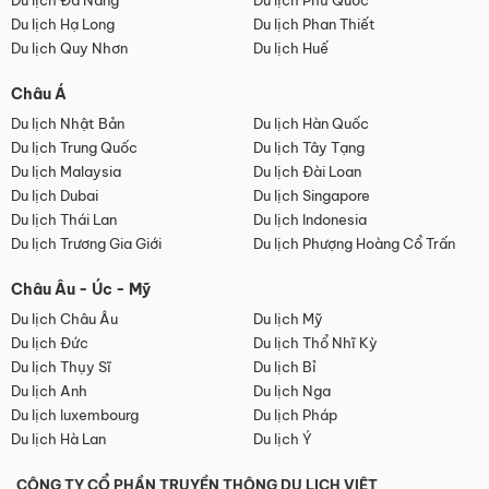
Du lịch Đà Nẵng
Du lịch Phú Quốc
Du lịch Hạ Long
Du lịch Phan Thiết
Du lịch Quy Nhơn
Du lịch Huế
Châu Á
Du lịch Nhật Bản
Du lịch Hàn Quốc
Du lịch Trung Quốc
Du lịch Tây Tạng
Du lịch Malaysia
Du lịch Đài Loan
Du lịch Dubai
Du lịch Singapore
Du lịch Thái Lan
Du lịch Indonesia
Du lịch Trương Gia Giới
Du lịch Phượng Hoàng Cổ Trấn
Châu Âu - Úc - Mỹ
Du lịch Châu Âu
Du lịch Mỹ
Du lịch Đức
Du lịch Thổ Nhĩ Kỳ
Du lịch Thụy Sĩ
Du lịch Bỉ
Du lịch Anh
Du lịch Nga
Du lịch luxembourg
Du lịch Pháp
Du lịch Hà Lan
Du lịch Ý
CÔNG TY CỔ PHẦN TRUYỀN THÔNG DU LỊCH VIỆT