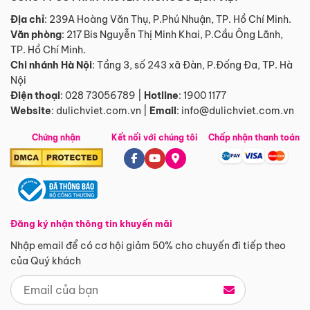
Địa chỉ
: 239A Hoàng Văn Thụ, P.Phú Nhuận, TP. Hồ Chí Minh.
Văn phòng
:
217 Bis Nguyễn Thị Minh Khai, P.Cầu Ông Lãnh,
TP. Hồ Chí Minh.
Chi nhánh Hà Nội
:
Tầng 3, số 243 xã Đàn, P.Đống Đa, TP. Hà
Nội
Điện thoại
:
028 73056789
|
Hotline
:
1900 1177
Website
:
dulichviet.com.vn
|
Email
:
info@dulichviet.com.vn
Chứng nhận
Kết nối với chúng tôi
Chấp nhận thanh toán
Đăng ký nhận thông tin khuyến mãi
Nhập email để có cơ hội giảm 50% cho chuyến đi tiếp theo
của Quý khách