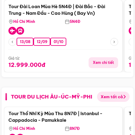
Tour Đài Loan Mùa Hè 5N4Đ | Đài Bắc - Đài
To
Trung - Nam Đầu - Cao Hùng ( Bay Vn)
Tr
Hồ Chí Minh
5N4Đ
13/08
12/09
01/10
Giá từ:
Giá
Xem chi tiết
12.999.000đ
1
TOUR DU LỊCH ÂU-ÚC-MỸ-PHI
Xem tất cả
Điểm nổi bật
Tour Thổ Nhĩ Kỳ Mùa Thu 8N7Đ | Istanbul -
To
Cappadocia - Pamukkale
Hồ Chí Minh
8N7Đ