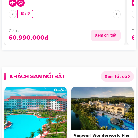
10/12
Giá từ:
Giá
Xem chi tiết
60.990.000đ
6
KHÁCH SẠN NỔI BẬT
Xem tất cả
Vinpearl Wonderworld Phu