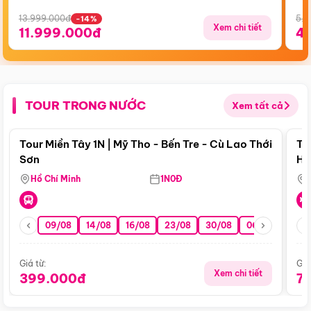
13.999.000đ
5.5
-14%
Xem chi tiết
11.999.000đ
4
TOUR TRONG NƯỚC
Xem tất cả
Điểm nổi bật
Tour Miền Tây 1N | Mỹ Tho - Bến Tre - Cù Lao Thới
To
Sơn
Hu
Hồ Chí Minh
1N0Đ
09/08
14/08
16/08
23/08
30/08
06/09
13/0
Giá từ:
Giá
Xem chi tiết
399.000đ
7