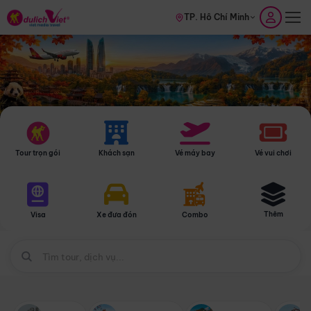
TP. Hồ Chí Minh
Tour trọn gói
Khách sạn
Vé máy bay
Vé vui chơi
Thêm
Visa
Xe đưa đón
Combo