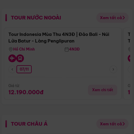
TOUR NƯỚC NGOÀI
Xem tất cả
Điểm nổi bật
Tour Indonesia Mùa Thu 4N3Đ | Đảo Bali - Núi
To
Lửa Batur - Làng Penglipuran
Tr
Hồ Chí Minh
4N3Đ
07/11
Giá từ:
Giá
Xem chi tiết
12.190.000đ
1
TOUR CHÂU Á
Xem tất cả
Điểm nổi bật