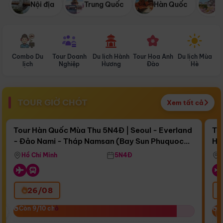
Nội địa
Trung Quốc
Hàn Quốc
N
Combo Du
Tour Doanh
Du lịch Hành
Tour Hoa Anh
Du lịch Mùa
D
lịch
Nghiệp
Hương
Đào
Hè
TOUR GIỜ CHÓT
Xem tất cả
Điểm nổi bật
Còn
16 ngày 18:46:03
Cò
Tour Hàn Quốc Mùa Thu 5N4Đ | Seoul - Everland
To
- Đảo Nami - Tháp Namsan (Bay Sun Phuquoc
Hò
Bay Sun Phuquoc Airways
Tặ
Airways)
Aq
Hồ Chí Minh
5N4Đ
26/08
‹
Còn 9/10 chỗ
Còn 9/10 chỗ
C
C