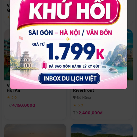
Quoc
Vinpearl Resort & Spa Phu
Phú Quốc
Quoc
★ 5.0
★ 5.0
Vinpearl Resort & Golf Nam
Melia Vinpearl Danang
Hội An
Riverfront
★ 5.0
Đà Nẵng
Từ
4,150,000đ
★ 5.0
Từ
2,400,000đ