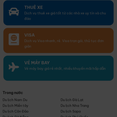
THUÊ XE
Dịch vụ thuê xe giá tốt từ các nhà xe uy tín và chu
đáo
VISA
Dịch vụ Visa nhanh, rẻ. Visa trọn gói, thủ tục đơn
giản
VÉ MÁY BAY
Vé máy bay giá rẻ nhất, nhiều khuyến mãi hấp dẫn
Trong nước
Du lịch Nam Du
Du lịch Đà Lạt
Du lịch Miền tây
Du lịch Nha Trang
Du lịch Côn Đảo
Du lịch Sapa