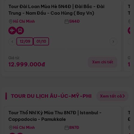
Tour Đài Loan Mùa Hè 5N4Đ | Đài Bắc - Đài
To
Trung - Nam Đầu - Cao Hùng ( Bay Vn)
Tr
Hồ Chí Minh
5N4Đ
12/09
01/10
Giá từ:
Giá
Xem chi tiết
12.999.000đ
1
TOUR DU LỊCH ÂU-ÚC-MỸ-PHI
Xem tất cả
Điểm nổi bật
Tour Thổ Nhĩ Kỳ Mùa Thu 8N7Đ | Istanbul -
To
Cappadocia - Pamukkale
Đế
Hồ Chí Minh
8N7Đ