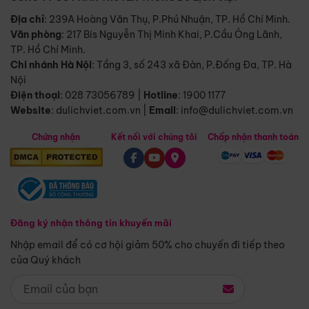
Địa chỉ
: 239A Hoàng Văn Thụ, P.Phú Nhuận, TP. Hồ Chí Minh.
Văn phòng
:
217 Bis Nguyễn Thị Minh Khai, P.Cầu Ông Lãnh,
TP. Hồ Chí Minh.
Chi nhánh Hà Nội
:
Tầng 3, số 243 xã Đàn, P.Đống Đa, TP. Hà
Nội
Điện thoại
:
028 73056789
|
Hotline
:
1900 1177
Website
:
dulichviet.com.vn
|
Email
:
info@dulichviet.com.vn
Chứng nhận
Kết nối với chúng tôi
Chấp nhận thanh toán
Đăng ký nhận thông tin khuyến mãi
Nhập email để có cơ hội giảm 50% cho chuyến đi tiếp theo
của Quý khách