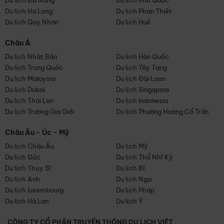
Du lịch Đà Nẵng
Du lịch Phú Quốc
Du lịch Hạ Long
Du lịch Phan Thiết
Du lịch Quy Nhơn
Du lịch Huế
Châu Á
Du lịch Nhật Bản
Du lịch Hàn Quốc
Du lịch Trung Quốc
Du lịch Tây Tạng
Du lịch Malaysia
Du lịch Đài Loan
Du lịch Dubai
Du lịch Singapore
Du lịch Thái Lan
Du lịch Indonesia
Du lịch Trương Gia Giới
Du lịch Phượng Hoàng Cổ Trấn
Châu Âu - Úc - Mỹ
Du lịch Châu Âu
Du lịch Mỹ
Du lịch Đức
Du lịch Thổ Nhĩ Kỳ
Du lịch Thụy Sĩ
Du lịch Bỉ
Du lịch Anh
Du lịch Nga
Du lịch luxembourg
Du lịch Pháp
Du lịch Hà Lan
Du lịch Ý
CÔNG TY CỔ PHẦN TRUYỀN THÔNG DU LỊCH VIỆT