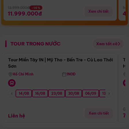
13.999.000đ
5.5
-14%
Xem chi tiết
11.999.000đ
4
TOUR TRONG NƯỚC
Xem tất cả
Điểm nổi bật
Tour Miền Tây 1N | Mỹ Tho - Bến Tre - Cù Lao Thới
To
Sơn
Hu
Hồ Chí Minh
1N0Đ
14/08
16/08
23/08
30/08
06/09
13/09
20/0
Giá
Xem chi tiết
7
Liên hệ