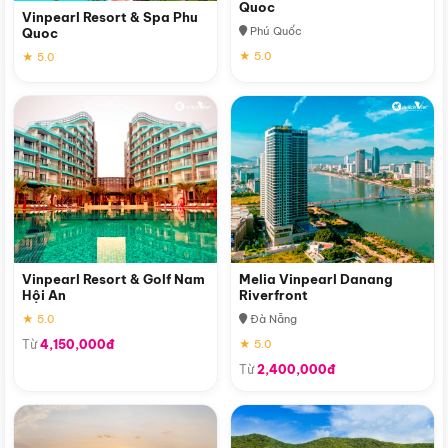
Quoc
Vinpearl Resort & Spa Phu
Phú Quốc
Quoc
★ 5.0
★ 5.0
Vinpearl Resort & Golf Nam
Melia Vinpearl Danang
Hội An
Riverfront
★ 5.0
Đà Nẵng
Từ
4,150,000đ
★ 5.0
Từ
2,400,000đ