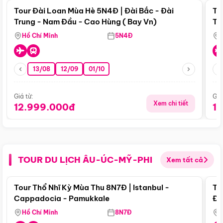
Tour Đài Loan Mùa Hè 5N4Đ | Đài Bắc - Đài
To
Trung - Nam Đầu - Cao Hùng ( Bay Vn)
Tr
Hồ Chí Minh
5N4Đ
13/08
12/09
01/10
Giá từ:
Giá
Xem chi tiết
12.999.000đ
1
TOUR DU LỊCH ÂU-ÚC-MỸ-PHI
Xem tất cả
Điểm nổi bật
Tour Thổ Nhĩ Kỳ Mùa Thu 8N7Đ | Istanbul -
To
Cappadocia - Pamukkale
Đế
Hồ Chí Minh
8N7Đ