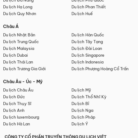
Du lịch Đà Nẵng
Du lịch Phú Quốc
Du lịch Hạ Long
Du lịch Phan Thiết
Du lịch Quy Nhơn
Du lịch Huế
Châu Á
Du lịch Nhật Bản
Du lịch Hàn Quốc
Du lịch Trung Quốc
Du lịch Tây Tạng
Du lịch Malaysia
Du lịch Đài Loan
Du lịch Dubai
Du lịch Singapore
Du lịch Thái Lan
Du lịch Indonesia
Du lịch Trương Gia Giới
Du lịch Phượng Hoàng Cổ Trấn
Châu Âu - Úc - Mỹ
Du lịch Châu Âu
Du lịch Mỹ
Du lịch Đức
Du lịch Thổ Nhĩ Kỳ
Du lịch Thụy Sĩ
Du lịch Bỉ
Du lịch Anh
Du lịch Nga
Du lịch luxembourg
Du lịch Pháp
Du lịch Hà Lan
Du lịch Ý
CÔNG TY CỔ PHẦN TRUYỀN THÔNG DU LỊCH VIỆT