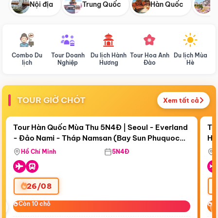
Nội địa
Trung Quốc
Hàn Quốc
N
Combo Du
Tour Doanh
Du lịch Hành
Tour Hoa Anh
Du lịch Mùa
D
lịch
Nghiệp
Hương
Đào
Hè
TOUR GIỜ CHÓT
Xem tất cả
Điểm nổi bật
Còn
18 ngày 08:23:16
Cò
Tour Hàn Quốc Mùa Thu 5N4Đ | Seoul - Everland
To
- Đảo Nami - Tháp Namsan (Bay Sun Phuquoc
Hò
Bay Sun Phuquoc Airways
Tặ
Airways)
Aq
Hồ Chí Minh
5N4Đ
26/08
‹
Còn 10 chỗ
Còn 10 chỗ
C
C