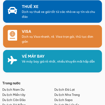
THUÊ XE
Dịch vụ thuê xe giá tốt từ các nhà xe uy tín và chu
đáo
VISA
Dịch vụ Visa nhanh, rẻ. Visa trọn gói, thủ tục đơn
giản
VÉ MÁY BAY
Vé máy bay giá rẻ nhất, nhiều khuyến mãi hấp dẫn
Trong nước
Du lịch Nam Du
Du lịch Đà Lạt
Du lịch Miền tây
Du lịch Nha Trang
Du lịch Côn Đảo
Du lịch Sapa