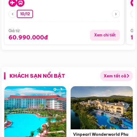
10/12
Giá từ:
Giá
Xem chi tiết
60.990.000đ
1
KHÁCH SẠN NỔI BẬT
Xem tất cả
Vinpearl Wonderworld Phu