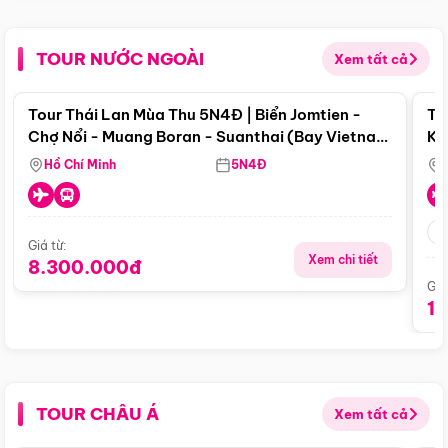
TOUR NƯỚC NGOÀI
Xem tất cả
Điểm nổi bật
Tour Thái Lan Mùa Thu 5N4Đ | Biển Jomtien -
To
Chợ Nổi - Muang Boran - Suanthai (Bay Vietnam
Ku
Airlines)
Si
Hồ Chí Minh
5N4Đ
Giá từ:
Xem chi tiết
8.300.000đ
Giá
1
TOUR CHÂU Á
Xem tất cả
Điểm nổi bật