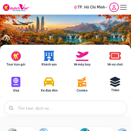
TP. Hồ Chí Minh
Tour trọn gói
Khách sạn
Vé máy bay
Vé vui chơi
Thêm
Visa
Xe đưa đón
Combo