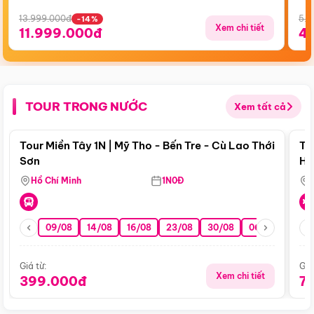
13.999.000đ
5.5
-14%
Xem chi tiết
11.999.000đ
4
TOUR TRONG NƯỚC
Xem tất cả
Điểm nổi bật
Tour Miền Tây 1N | Mỹ Tho - Bến Tre - Cù Lao Thới
To
Sơn
Hu
Hồ Chí Minh
1N0Đ
09/08
14/08
16/08
23/08
30/08
06/09
13/0
Giá từ:
Giá
Xem chi tiết
399.000đ
7