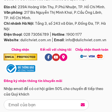
Địa chỉ
: 239A Hoàng Văn Thụ, P.Phú Nhuận, TP. Hồ Chí Minh.
Văn phòng
:
217 Bis Nguyễn Thị Minh Khai, P.Cầu Ông Lãnh,
TP. Hồ Chí Minh.
Chi nhánh Hà Nội
:
Tầng 3, số 243 xã Đàn, P.Đống Đa, TP. Hà
Nội
Điện thoại
:
028 73056789
|
Hotline
:
1900 1177
Website
:
dulichviet.com.vn
|
Email
:
info@dulichviet.com.vn
Chứng nhận
Kết nối với chúng tôi
Chấp nhận thanh toán
Đăng ký nhận thông tin khuyến mãi
Nhập email để có cơ hội giảm 50% cho chuyến đi tiếp theo
của Quý khách