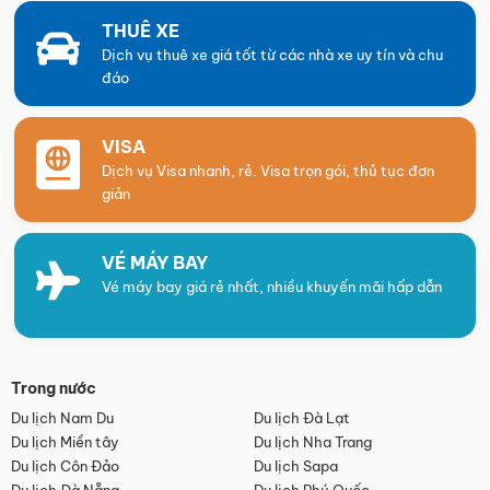
THUÊ XE
Dịch vụ thuê xe giá tốt từ các nhà xe uy tín và chu
đáo
VISA
Dịch vụ Visa nhanh, rẻ. Visa trọn gói, thủ tục đơn
giản
VÉ MÁY BAY
Vé máy bay giá rẻ nhất, nhiều khuyến mãi hấp dẫn
Trong nước
Du lịch Nam Du
Du lịch Đà Lạt
Du lịch Miền tây
Du lịch Nha Trang
Du lịch Côn Đảo
Du lịch Sapa