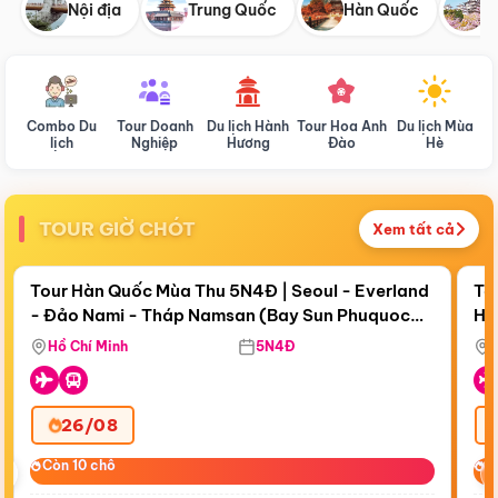
Nội địa
Trung Quốc
Hàn Quốc
N
Combo Du
Tour Doanh
Du lịch Hành
Tour Hoa Anh
Du lịch Mùa
D
lịch
Nghiệp
Hương
Đào
Hè
TOUR GIỜ CHÓT
Xem tất cả
Điểm nổi bật
Còn
19 ngày 07:15:44
Cò
Tour Hàn Quốc Mùa Thu 5N4Đ | Seoul - Everland
To
- Đảo Nami - Tháp Namsan (Bay Sun Phuquoc
Hò
Tặ
Airways)
Aq
Hồ Chí Minh
5N4Đ
26/08
‹
Còn 10 chỗ
Còn 10 chỗ
C
C