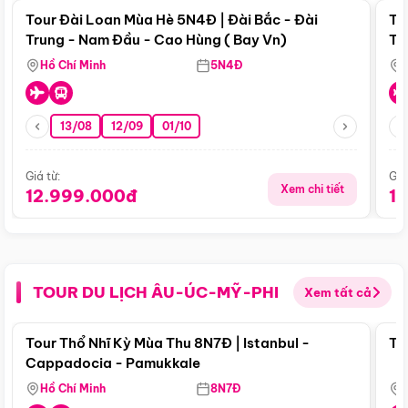
Tour Đài Loan Mùa Hè 5N4Đ | Đài Bắc - Đài
To
Trung - Nam Đầu - Cao Hùng ( Bay Vn)
Tr
Hồ Chí Minh
5N4Đ
13/08
12/09
01/10
Giá từ:
Giá
Xem chi tiết
12.999.000đ
1
TOUR DU LỊCH ÂU-ÚC-MỸ-PHI
Xem tất cả
Điểm nổi bật
Tour Thổ Nhĩ Kỳ Mùa Thu 8N7Đ | Istanbul -
To
Cappadocia - Pamukkale
Hồ Chí Minh
8N7Đ