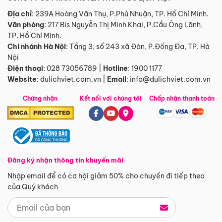
Địa chỉ
: 239A Hoàng Văn Thụ, P.Phú Nhuận, TP. Hồ Chí Minh.
Văn phòng
:
217 Bis Nguyễn Thị Minh Khai, P.Cầu Ông Lãnh,
TP. Hồ Chí Minh.
Chi nhánh Hà Nội
:
Tầng 3, số 243 xã Đàn, P.Đống Đa, TP. Hà
Nội
Điện thoại
:
028 73056789
|
Hotline
:
1900 1177
Website
:
dulichviet.com.vn
|
Email
:
info@dulichviet.com.vn
Chứng nhận
Kết nối với chúng tôi
Chấp nhận thanh toán
Đăng ký nhận thông tin khuyến mãi
Nhập email để có cơ hội giảm 50% cho chuyến đi tiếp theo
của Quý khách