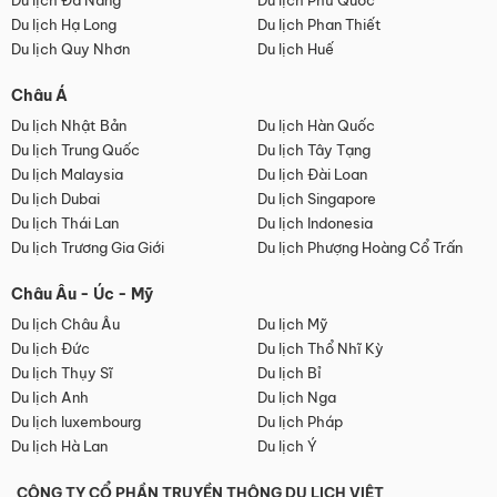
Du lịch Đà Nẵng
Du lịch Phú Quốc
Du lịch Hạ Long
Du lịch Phan Thiết
Du lịch Quy Nhơn
Du lịch Huế
Châu Á
Du lịch Nhật Bản
Du lịch Hàn Quốc
Du lịch Trung Quốc
Du lịch Tây Tạng
Du lịch Malaysia
Du lịch Đài Loan
Du lịch Dubai
Du lịch Singapore
Du lịch Thái Lan
Du lịch Indonesia
Du lịch Trương Gia Giới
Du lịch Phượng Hoàng Cổ Trấn
Châu Âu - Úc - Mỹ
Du lịch Châu Âu
Du lịch Mỹ
Du lịch Đức
Du lịch Thổ Nhĩ Kỳ
Du lịch Thụy Sĩ
Du lịch Bỉ
Du lịch Anh
Du lịch Nga
Du lịch luxembourg
Du lịch Pháp
Du lịch Hà Lan
Du lịch Ý
CÔNG TY CỔ PHẦN TRUYỀN THÔNG DU LỊCH VIỆT