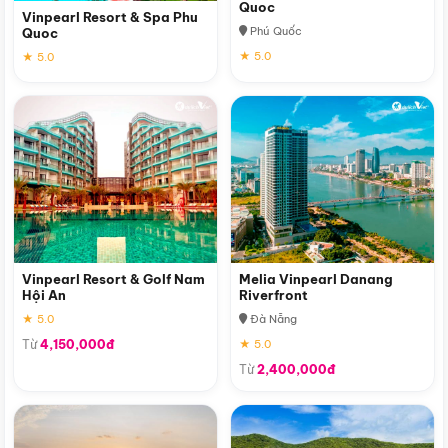
Quoc
Vinpearl Resort & Spa Phu
Phú Quốc
Quoc
★ 5.0
★ 5.0
Vinpearl Resort & Golf Nam
Melia Vinpearl Danang
Hội An
Riverfront
★ 5.0
Đà Nẵng
Từ
4,150,000đ
★ 5.0
Từ
2,400,000đ