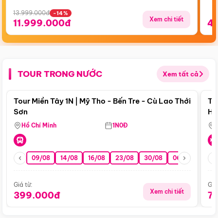
13.999.000đ
-14%
Xem chi tiết
11.999.000đ
4
TOUR TRONG NƯỚC
Xem tất cả
Điểm nổi bật
Tour Miền Tây 1N | Mỹ Tho - Bến Tre - Cù Lao Thới
To
Sơn
Hu
Hồ Chí Minh
1N0Đ
09/08
14/08
16/08
23/08
30/08
06/09
13/0
Giá từ:
Giá
Xem chi tiết
399.000đ
7