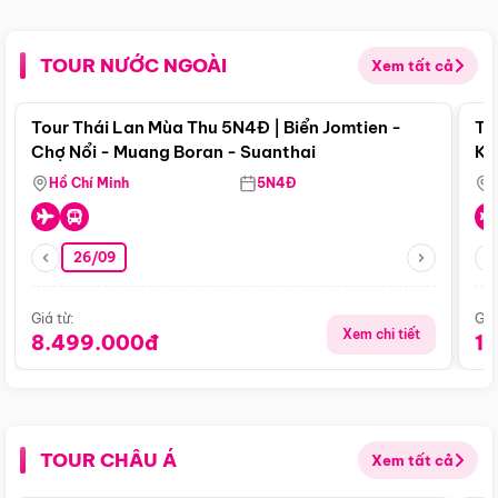
TOUR NƯỚC NGOÀI
Xem tất cả
Điểm nổi bật
Tour Thái Lan Mùa Thu 5N4Đ | Biển Jomtien -
To
Chợ Nổi - Muang Boran - Suanthai
Ku
Si
Hồ Chí Minh
5N4Đ
26/09
Giá từ:
Giá
Xem chi tiết
8.499.000đ
1
TOUR CHÂU Á
Xem tất cả
Điểm nổi bật