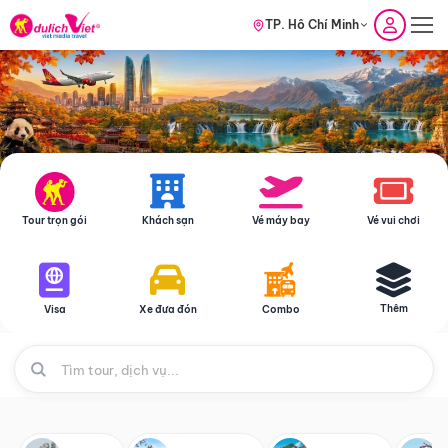
TP. Hồ Chí Minh
Tour trọn gói
Khách sạn
Vé máy bay
Vé vui chơi
Thêm
Visa
Xe đưa đón
Combo