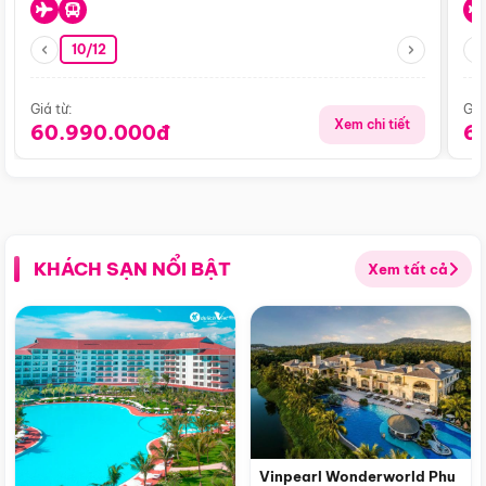
10/12
Giá từ:
Giá
Xem chi tiết
60.990.000đ
6
KHÁCH SẠN NỔI BẬT
Xem tất cả
Vinpearl Wonderworld Phu