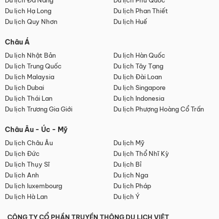
Du lịch Đà Nẵng
Du lịch Phú Quốc
Du lịch Hạ Long
Du lịch Phan Thiết
Du lịch Quy Nhơn
Du lịch Huế
Châu Á
Du lịch Nhật Bản
Du lịch Hàn Quốc
Du lịch Trung Quốc
Du lịch Tây Tạng
Du lịch Malaysia
Du lịch Đài Loan
Du lịch Dubai
Du lịch Singapore
Du lịch Thái Lan
Du lịch Indonesia
Du lịch Trương Gia Giới
Du lịch Phượng Hoàng Cổ Trấn
Châu Âu - Úc - Mỹ
Du lịch Châu Âu
Du lịch Mỹ
Du lịch Đức
Du lịch Thổ Nhĩ Kỳ
Du lịch Thụy Sĩ
Du lịch Bỉ
Du lịch Anh
Du lịch Nga
Du lịch luxembourg
Du lịch Pháp
Du lịch Hà Lan
Du lịch Ý
CÔNG TY CỔ PHẦN TRUYỀN THÔNG DU LỊCH VIỆT