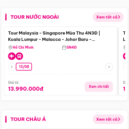
TOUR NƯỚC NGOÀI
Xem tất cả
Điểm nổi bật
Tour Malaysia - Singapore Mùa Thu 4N3Đ |
To
Kuala Lumpur - Malacca - Johor Baru -
Lử
Singapore
Hồ Chí Minh
5N4Đ
13/08
Giá từ:
Giá
Xem chi tiết
13.990.000đ
1
TOUR CHÂU Á
Xem tất cả
Điểm nổi bật