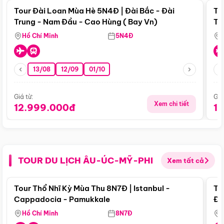
Tour Đài Loan Mùa Hè 5N4Đ | Đài Bắc - Đài
To
Trung - Nam Đầu - Cao Hùng ( Bay Vn)
Tr
Hồ Chí Minh
5N4Đ
13/08
12/09
01/10
Giá từ:
Giá
Xem chi tiết
12.999.000đ
1
TOUR DU LỊCH ÂU-ÚC-MỸ-PHI
Xem tất cả
Điểm nổi bật
Tour Thổ Nhĩ Kỳ Mùa Thu 8N7Đ | Istanbul -
To
Cappadocia - Pamukkale
Đế
Hồ Chí Minh
8N7Đ