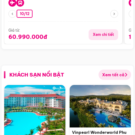
10/12
Giá từ:
Giá
Xem chi tiết
60.990.000đ
1
KHÁCH SẠN NỔI BẬT
Xem tất cả
Vinpearl Wonderworld Phu