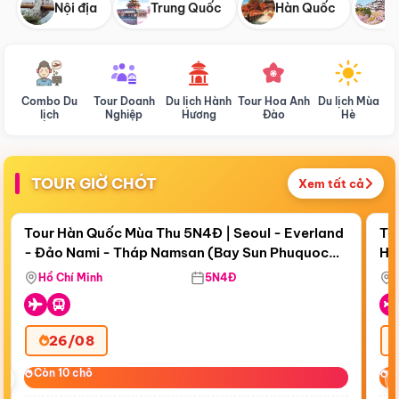
Nội địa
Trung Quốc
Hàn Quốc
N
Combo Du
Tour Doanh
Du lịch Hành
Tour Hoa Anh
Du lịch Mùa
D
lịch
Nghiệp
Hương
Đào
Hè
TOUR GIỜ CHÓT
Xem tất cả
Điểm nổi bật
Còn
18 ngày 03:13:41
Cò
Tour Hàn Quốc Mùa Thu 5N4Đ | Seoul - Everland
To
- Đảo Nami - Tháp Namsan (Bay Sun Phuquoc
Hò
Bay Sun Phuquoc Airways
Tặ
Airways)
Aq
Hồ Chí Minh
5N4Đ
26/08
‹
Còn 10 chỗ
Còn 10 chỗ
C
C