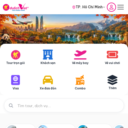
TP. Hồ Chí Minh
Tour trọn gói
Khách sạn
Vé máy bay
Vé vui chơi
Thêm
Visa
Xe đưa đón
Combo