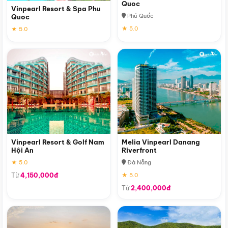
Quoc
Vinpearl Resort & Spa Phu
Phú Quốc
Quoc
★ 5.0
★ 5.0
Vinpearl Resort & Golf Nam
Melia Vinpearl Danang
Hội An
Riverfront
★ 5.0
Đà Nẵng
Từ
4,150,000đ
★ 5.0
Từ
2,400,000đ