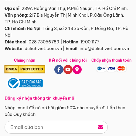
Địa chỉ
: 239A Hoàng Văn Thụ, P.Phú Nhuận, TP. Hồ Chí Minh.
Văn phòng
:
217 Bis Nguyễn Thị Minh Khai, P.Cầu Ông Lãnh,
TP. Hồ Chí Minh.
Chi nhánh Hà Nội
:
Tầng 3, số 243 xã Đàn, P.Đống Đa, TP. Hà
Nội
Điện thoại
:
028 73056789
|
Hotline
:
1900 1177
Website
:
dulichviet.com.vn
|
Email
:
info@dulichviet.com.vn
Chứng nhận
Kết nối với chúng tôi
Chấp nhận thanh toán
Đăng ký nhận thông tin khuyến mãi
Nhập email để có cơ hội giảm 50% cho chuyến đi tiếp theo
của Quý khách