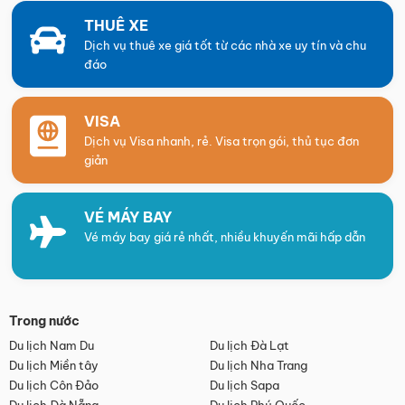
THUÊ XE
Dịch vụ thuê xe giá tốt từ các nhà xe uy tín và chu
đáo
VISA
Dịch vụ Visa nhanh, rẻ. Visa trọn gói, thủ tục đơn
giản
VÉ MÁY BAY
Vé máy bay giá rẻ nhất, nhiều khuyến mãi hấp dẫn
Trong nước
Du lịch Nam Du
Du lịch Đà Lạt
Du lịch Miền tây
Du lịch Nha Trang
Du lịch Côn Đảo
Du lịch Sapa