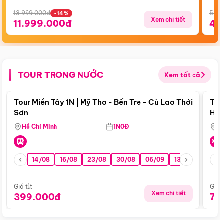
13.999.000đ
5.5
-14%
Xem chi tiết
11.999.000đ
4
TOUR TRONG NƯỚC
Xem tất cả
Điểm nổi bật
Tour Miền Tây 1N | Mỹ Tho - Bến Tre - Cù Lao Thới
To
Sơn
Hu
Hồ Chí Minh
1N0Đ
14/08
16/08
23/08
30/08
06/09
13/09
20/0
Giá từ:
Giá
Xem chi tiết
399.000đ
7