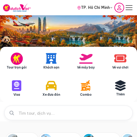
TP. Hồ Chí Minh
Tour trọn gói
Khách sạn
Vé máy bay
Vé vui chơi
Thêm
Visa
Xe đưa đón
Combo