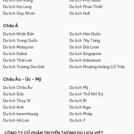
Du lịch Đà Nẵng
Du lịch Phú Quốc
Du lịch Hạ Long
Du lịch Phan Thiết
Du lịch Quy Nhơn
Du lịch Huế
Châu Á
Du lịch Nhật Bản
Du lịch Hàn Quốc
Du lịch Trung Quốc
Du lịch Tây Tạng
Du lịch Malaysia
Du lịch Đài Loan
Du lịch Dubai
Du lịch Singapore
Du lịch Thái Lan
Du lịch Indonesia
Du lịch Trương Gia Giới
Du lịch Phượng Hoàng Cổ Trấn
Châu Âu - Úc - Mỹ
Du lịch Châu Âu
Du lịch Mỹ
Du lịch Đức
Du lịch Thổ Nhĩ Kỳ
Du lịch Thụy Sĩ
Du lịch Bỉ
Du lịch Anh
Du lịch Nga
Du lịch luxembourg
Du lịch Pháp
Du lịch Hà Lan
Du lịch Ý
CÔNG TY CỔ PHẦN TRUYỀN THÔNG DU LỊCH VIỆT