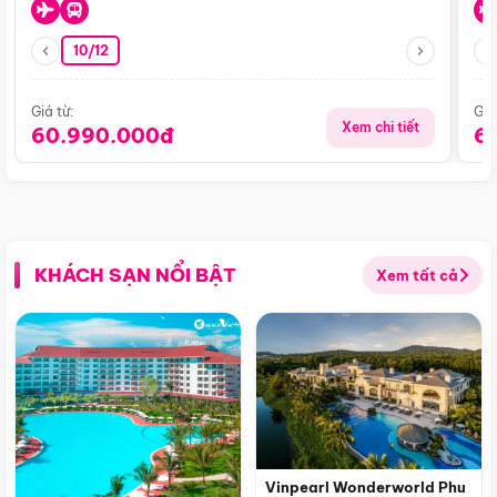
10/12
Giá từ:
Giá
Xem chi tiết
60.990.000đ
6
KHÁCH SẠN NỔI BẬT
Xem tất cả
Vinpearl Wonderworld Phu