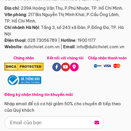
Địa chỉ
: 239A Hoàng Văn Thụ, P.Phú Nhuận, TP. Hồ Chí Minh.
Văn phòng
:
217 Bis Nguyễn Thị Minh Khai, P.Cầu Ông Lãnh,
TP. Hồ Chí Minh.
Chi nhánh Hà Nội
:
Tầng 3, số 243 xã Đàn, P.Đống Đa, TP. Hà
Nội
Điện thoại
:
028 73056789
|
Hotline
:
1900 1177
Website
:
dulichviet.com.vn
|
Email
:
info@dulichviet.com.vn
Chứng nhận
Kết nối với chúng tôi
Chấp nhận thanh toán
Đăng ký nhận thông tin khuyến mãi
Nhập email để có cơ hội giảm 50% cho chuyến đi tiếp theo
của Quý khách