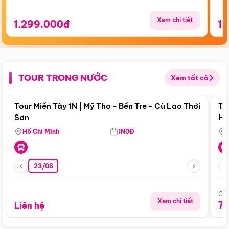
Xem chi tiết
1.299.000đ
1.
TOUR TRONG NƯỚC
Xem tất cả
Điểm nổi bật
Tour Miền Tây 1N | Mỹ Tho - Bến Tre - Cù Lao Thới
To
Sơn
Hu
Hồ Chí Minh
1N0Đ
23/08
Giá
Xem chi tiết
7
Liên hệ