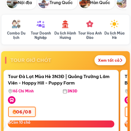
Nội địa
Trung Quốc
Hàn Quốc
N
Combo Du
Tour Doanh
Du lịch Hành
Tour Hoa Anh
Du lịch Mùa
D
lịch
Nghiệp
Hương
Đào
Hè
TOUR GIỜ CHÓT
Xem tất cả
Điểm nổi bật
Còn
19:51:24
Cò
Tour Đà Lạt Mùa Hè 3N3Đ | Quảng Trường Lâm
To
Viên - Happy Hill - Puppy Farm
Bế
Ma
Hồ Chí Minh
3N3Đ
06/08
‹
Còn 10 chỗ
Còn 10 chỗ
C
C