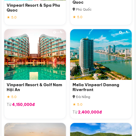
Quoc
Vinpearl Resort & Spa Phu
Phú Quốc
Quoc
★ 5.0
★ 5.0
Vinpearl Resort & Golf Nam
Melia Vinpearl Danang
Hội An
Riverfront
★ 5.0
Đà Nẵng
Từ
4,150,000đ
★ 5.0
Từ
2,400,000đ