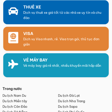
THUÊ XE
Dịch vụ thuê xe giá tốt từ các nhà xe uy tín và chu
đáo
VISA
Dịch vụ Visa nhanh, rẻ. Visa trọn gói, thủ tục đơn
giản
VÉ MÁY BAY
Vé máy bay giá rẻ nhất, nhiều khuyến mãi hấp dẫn
Trong nước
Du lịch Nam Du
Du lịch Đà Lạt
Du lịch Miền tây
Du lịch Nha Trang
Du lịch Côn Đảo
Du lịch Sapa