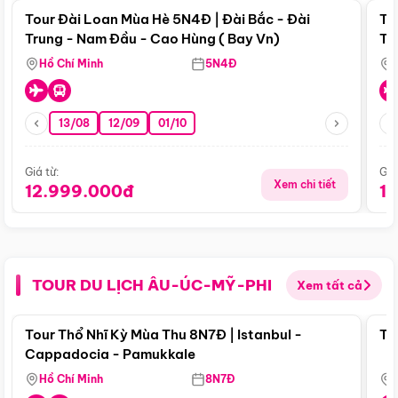
Tour Đài Loan Mùa Hè 5N4Đ | Đài Bắc - Đài
To
Trung - Nam Đầu - Cao Hùng ( Bay Vn)
Tr
Hồ Chí Minh
5N4Đ
13/08
12/09
01/10
Giá từ:
Giá
Xem chi tiết
12.999.000đ
1
TOUR DU LỊCH ÂU-ÚC-MỸ-PHI
Xem tất cả
Điểm nổi bật
Tour Thổ Nhĩ Kỳ Mùa Thu 8N7Đ | Istanbul -
To
Cappadocia - Pamukkale
Hồ Chí Minh
8N7Đ