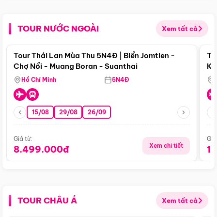
TOUR NƯỚC NGOÀI
Xem tất cả
Điểm nổi bật
Tour Thái Lan Mùa Thu 5N4Đ | Biển Jomtien -
To
Chợ Nổi - Muang Boran - Suanthai
Ku
Si
Hồ Chí Minh
5N4Đ
15/08
29/08
26/09
Giá từ:
Giá
Xem chi tiết
8.499.000đ
1
TOUR CHÂU Á
Xem tất cả
Điểm nổi bật