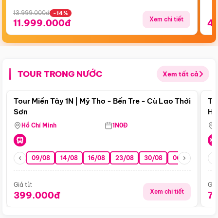
13.999.000đ
-14%
Xem chi tiết
11.999.000đ
4
TOUR TRONG NƯỚC
Xem tất cả
Điểm nổi bật
Tour Miền Tây 1N | Mỹ Tho - Bến Tre - Cù Lao Thới
To
Sơn
Hu
Hồ Chí Minh
1N0Đ
09/08
14/08
16/08
23/08
30/08
06/09
13/0
Giá từ:
Giá
Xem chi tiết
399.000đ
7