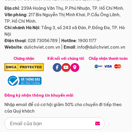
Địa chỉ
: 239A Hoàng Văn Thụ, P.Phú Nhuận, TP. Hồ Chí Minh.
Văn phòng
:
217 Bis Nguyễn Thị Minh Khai, P.Cầu Ông Lãnh,
TP. Hồ Chí Minh.
Chi nhánh Hà Nội
:
Tầng 3, số 243 xã Đàn, P.Đống Đa, TP. Hà
Nội
Điện thoại
:
028 73056789
|
Hotline
:
1900 1177
Website
:
dulichviet.com.vn
|
Email
:
info@dulichviet.com.vn
Chứng nhận
Kết nối với chúng tôi
Chấp nhận thanh toán
Đăng ký nhận thông tin khuyến mãi
Nhập email để có cơ hội giảm 50% cho chuyến đi tiếp theo
của Quý khách