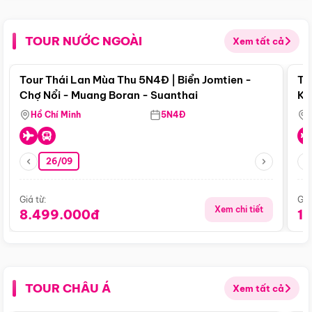
TOUR NƯỚC NGOÀI
Xem tất cả
Điểm nổi bật
Tour Thái Lan Mùa Thu 5N4Đ | Biển Jomtien -
To
Chợ Nổi - Muang Boran - Suanthai
Ku
Si
Hồ Chí Minh
5N4Đ
26/09
Giá từ:
Giá
Xem chi tiết
8.499.000đ
1
TOUR CHÂU Á
Xem tất cả
Điểm nổi bật