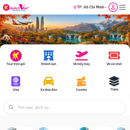
TP. Hồ Chí Minh
Tour trọn gói
Khách sạn
Vé máy bay
Vé vui chơi
Thêm
Visa
Xe đưa đón
Combo