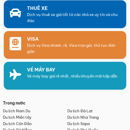
THUÊ XE
Dịch vụ thuê xe giá tốt từ các nhà xe uy tín và chu
đáo
VISA
Dịch vụ Visa nhanh, rẻ. Visa trọn gói, thủ tục đơn
giản
VÉ MÁY BAY
Vé máy bay giá rẻ nhất, nhiều khuyến mãi hấp dẫn
Trong nước
Du lịch Nam Du
Du lịch Đà Lạt
Du lịch Miền tây
Du lịch Nha Trang
Du lịch Côn Đảo
Du lịch Sapa