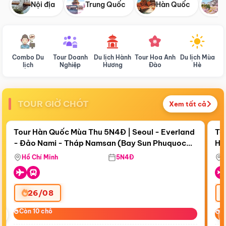
Nội địa
Trung Quốc
Hàn Quốc
N
Combo Du
Tour Doanh
Du lịch Hành
Tour Hoa Anh
Du lịch Mùa
D
lịch
Nghiệp
Hương
Đào
Hè
TOUR GIỜ CHÓT
Xem tất cả
Điểm nổi bật
Còn
19 ngày 07:35:58
Cò
Tour Hàn Quốc Mùa Thu 5N4Đ | Seoul - Everland
To
- Đảo Nami - Tháp Namsan (Bay Sun Phuquoc
Hò
Tặ
Airways)
Aq
Hồ Chí Minh
5N4Đ
26/08
‹
Còn 10 chỗ
Còn 10 chỗ
C
C