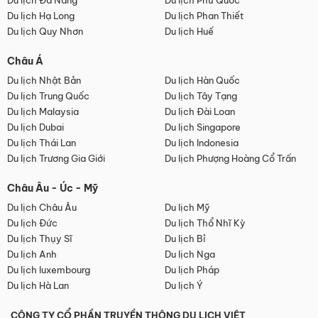
Du lịch Đà Nẵng
Du lịch Phú Quốc
Du lịch Hạ Long
Du lịch Phan Thiết
Du lịch Quy Nhơn
Du lịch Huế
Châu Á
Du lịch Nhật Bản
Du lịch Hàn Quốc
Du lịch Trung Quốc
Du lịch Tây Tạng
Du lịch Malaysia
Du lịch Đài Loan
Du lịch Dubai
Du lịch Singapore
Du lịch Thái Lan
Du lịch Indonesia
Du lịch Trương Gia Giới
Du lịch Phượng Hoàng Cổ Trấn
Châu Âu - Úc - Mỹ
Du lịch Châu Âu
Du lịch Mỹ
Du lịch Đức
Du lịch Thổ Nhĩ Kỳ
Du lịch Thụy Sĩ
Du lịch Bỉ
Du lịch Anh
Du lịch Nga
Du lịch luxembourg
Du lịch Pháp
Du lịch Hà Lan
Du lịch Ý
CÔNG TY CỔ PHẦN TRUYỀN THÔNG DU LỊCH VIỆT