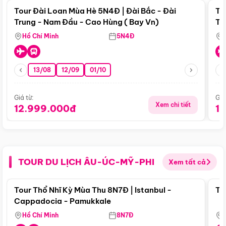
Tour Đài Loan Mùa Hè 5N4Đ | Đài Bắc - Đài
To
Trung - Nam Đầu - Cao Hùng ( Bay Vn)
Tr
Hồ Chí Minh
5N4Đ
13/08
12/09
01/10
Giá từ:
Giá
Xem chi tiết
12.999.000đ
1
TOUR DU LỊCH ÂU-ÚC-MỸ-PHI
Xem tất cả
Điểm nổi bật
Tour Thổ Nhĩ Kỳ Mùa Thu 8N7Đ | Istanbul -
To
Cappadocia - Pamukkale
Hồ Chí Minh
8N7Đ