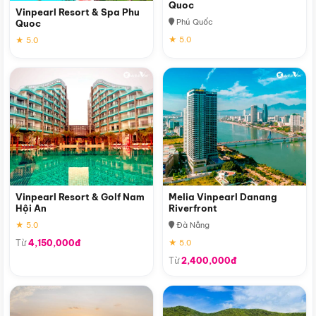
Quoc
Vinpearl Resort & Spa Phu
Phú Quốc
Quoc
★ 5.0
★ 5.0
Vinpearl Resort & Golf Nam
Melia Vinpearl Danang
Hội An
Riverfront
★ 5.0
Đà Nẵng
Từ
4,150,000đ
★ 5.0
Từ
2,400,000đ