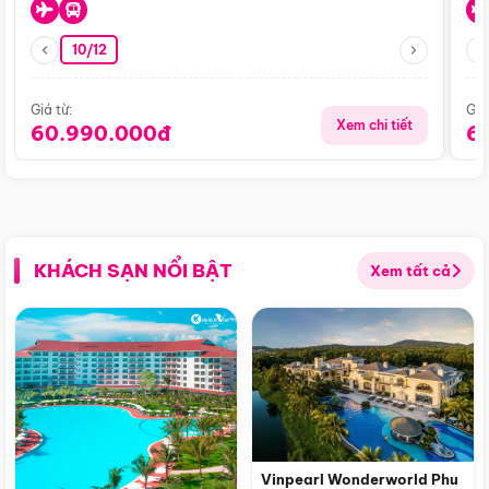
10/12
Giá từ:
Giá
Xem chi tiết
60.990.000đ
6
KHÁCH SẠN NỔI BẬT
Xem tất cả
Vinpearl Wonderworld Phu