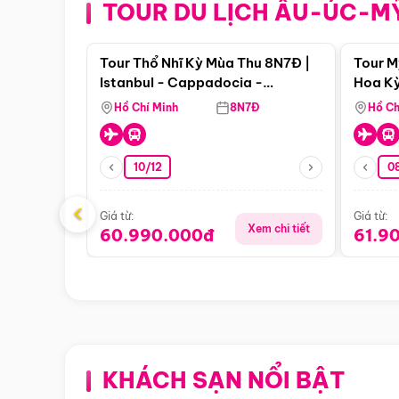
TOUR DU LỊCH ÂU-ÚC-M
Điểm nổi bật
Tour Thổ Nhĩ Kỳ Mùa Thu 8N7Đ |
Tour M
Istanbul - Cappadocia -
Hoa Kỳ
Pamukkale
Hồ Chí Minh
8N7Đ
Hồ Ch
10/12
0
‹
Giá từ:
Giá từ:
Xem chi tiết
60.990.000đ
61.9
KHÁCH SẠN NỔI BẬT