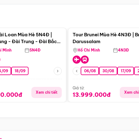
Điểm nổi bật
Điểm nổi
ài Loan Mùa Hè 5N4Đ |
Tour Brunei Mùa Hè 4N3Đ | B
ng - Đài Trung - Đài Bắc
Darussalam
j)
í Minh
5N4Đ
Hồ Chí Minh
4N3Đ
4/09
18/09
06/08
30/08
17/09
Giá từ:
Xem chi tiết
Xem chi 
90.000đ
13.999.000đ