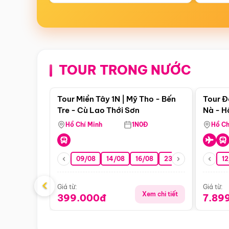
TOUR TRONG NƯỚC
Điểm nổi bật
Tour Miền Tây 1N | Mỹ Tho - Bến
Tour Đ
Tre - Cù Lao Thới Sơn
Nà - H
Nha
Hồ Chí Minh
1N0Đ
Hồ Ch
09/08
14/08
16/08
23/08
30/08
12
0
‹
Giá từ:
Giá từ:
Xem chi tiết
399.000đ
7.89