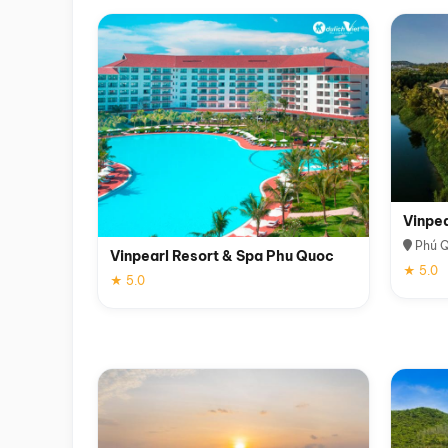
Vinpe
Phú 
Vinpearl Resort & Spa Phu Quoc
★ 5.0
★ 5.0