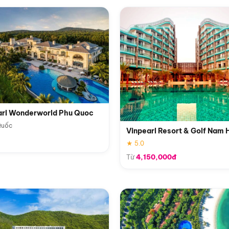
arl Wonderworld Phu Quoc
Quốc
Vinpearl Resort & Golf Nam 
★ 5.0
Từ
4,150,000đ