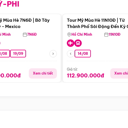
Ỹ-PHI
Điểm nổi bật
Điểm nổi
ỹ Mùa Hè 7N6Đ | Bờ Tây
Tour Mỹ Mùa Hè 11N10Đ | Từ
 - Mexico
Thành Phố Sôi Động Đến Kỳ
Thiên Nhiên Mỹ
í Minh
7N6Đ
Hồ Chí Minh
11N10Đ
8/08
19/09
14/08
Giá từ:
Xem chi tiết
Xem chi 
00.000đ
112.900.000đ