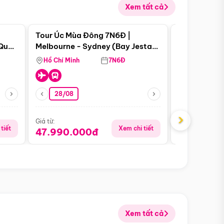
Xem tất cả
 bật
Điểm nổi bật
Tour Úc Mùa Đông 7N6Đ |
Tour Nam Ph
 Quan
Melbourne - Sydney (Bay Jestar
Cape Town -
Airways)
Bàn - Johan
Hồ Chí Minh
7N6Đ
Hồ Chí Minh
Safari - Lo
28/08
28/08
›
Giá từ:
Giá từ:
tiết
Xem chi tiết
47.990.000đ
88.900.0
Xem tất cả