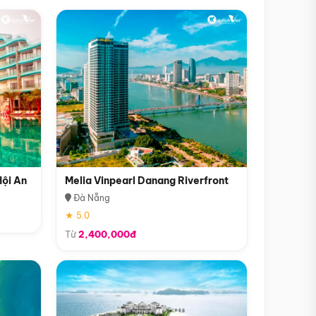
Hội An
Melia Vinpearl Danang Riverfront
Đà Nẵng
★ 5.0
Từ
2,400,000đ