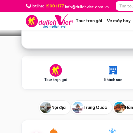
Bạn muốn đi đâu?
*
Hotline:
1900 1177
info@dulichviet.com.vn
Tour trọn gói
Vé máy bay
Tour trọn gói
Khách sạn
Nội địa
Trung Quốc
Hàn