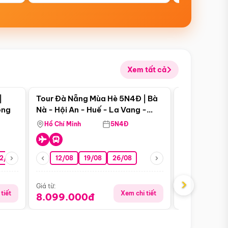
Xem tất cả
 bật
Điểm nổi bật
|
Tour Đà Nẵng Mùa Hè 5N4Đ | Bà
Tour Đà Nẵn
ong
Nà - Hội An - Huế - La Vang -
Nà - Hội An
Động Thiên Đường
Nha
Hồ Chí Minh
5N4Đ
Hồ Chí Minh
2/08
26/08
05/09
12/08
19/08
09/09
26/08
12/09
13/08
›
Giá từ:
Giá từ:
tiết
Xem chi tiết
8.099.000đ
6.899.00