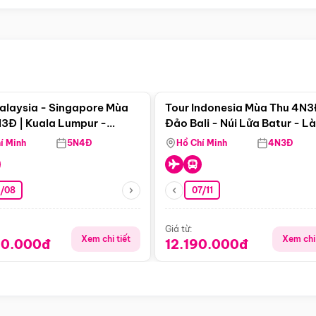
Điểm nổi bật
Điểm nổi
alaysia - Singapore Mùa
Tour Indonesia Mùa Thu 4N3
3Đ | Kuala Lumpur -
Đảo Bali - Núi Lửa Batur - L
a - Johor Baru -
Penglipuran
í Minh
5N4Đ
Hồ Chí Minh
4N3Đ
pore
3/08
07/11
Giá từ:
Xem chi tiết
Xem chi 
90.000đ
12.190.000đ