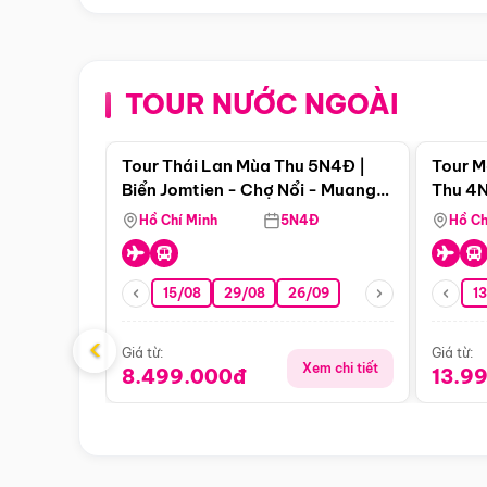
TOUR NƯỚC NGOÀI
Điểm nổi bật
Tour Thái Lan Mùa Thu 5N4Đ |
Tour M
Biển Jomtien - Chợ Nổi - Muang
Thu 4N
Boran - Suanthai
Malacc
Hồ Chí Minh
5N4Đ
Hồ Ch
Singa
15/08
29/08
26/09
1
‹
Giá từ:
Giá từ:
Xem chi tiết
8.499.000đ
13.9