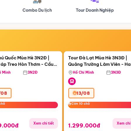
Tour Doanh Nghiệp
Du lịch Hành Hương
Điểm nổi bật
Điểm nổi
ngày 11:35:40
Còn
06 ngày 11:35:40
hú Quốc Mùa Hè 3N2Đ |
Tour Đà Lạt Mùa Hè 3N3Đ |
áp Treo Hòn Thơm - Cầu
Quảng Trường Lâm Viên - H
áp Treo Hòn Thơm
Công Viên Nước Aquatopia
Hill - Puppy Farm
í Minh
3N2Đ
Hồ Chí Minh
3N3Đ
/08
13/08
chỗ
chỗ
Còn 10 chỗ
Còn 10 chỗ
Xem chi tiết
Xem chi 
9.000đ
1.299.000đ