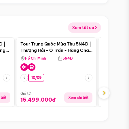
Xem tất cả
 bật
Điểm nổi bật
Đ |
Tour Trung Quôc Mùa Thu 5N4Đ |
Tour Trung
àng
Thượng Hải - Ô Trấn - Hàng Châu
| Thành Đô 
(Tour Không Shopping)
Viên Gấu Tr
Hồ Chí Minh
5N4Đ
Hồ Chí Minh
10/09
06/08
›
Giá từ:
Giá từ:
tiết
Xem chi tiết
15.499.000đ
18.990.0