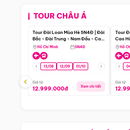
TOUR CHÂU Á
Điểm nổi bật
Tour Đài Loan Mùa Hè 5N4Đ | Đài
Tour Đ
Bắc - Đài Trung - Nam Đầu - Cao
Cao Hù
Hùng ( Bay Vn)
(Bay V
Hồ Chí Minh
5N4Đ
Hồ Ch
13/08
12/09
01/10
0
‹
Giá từ:
Giá từ:
Xem chi tiết
12.999.000đ
12.9