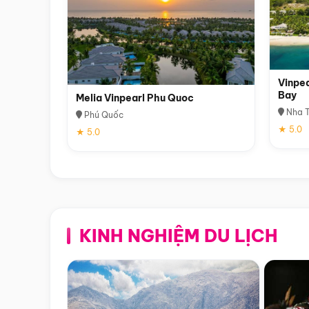
Vinpea
Bay
Melia Vinpearl Phu Quoc
Nha T
Phú Quốc
★ 5.0
★ 5.0
KINH NGHIỆM DU LỊCH