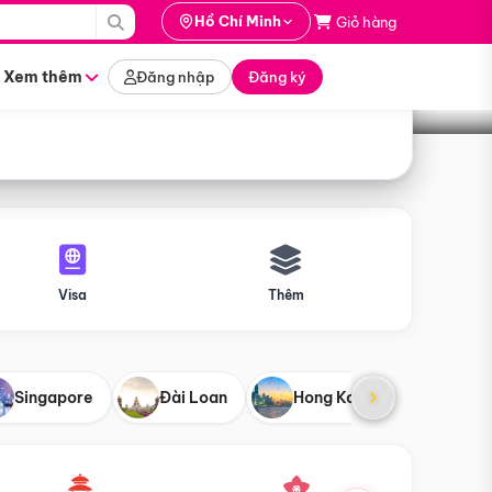
i hành
Hồ Chí Minh
Giỏ hàng
Tìm tour
tháng nào
Xem thêm
Đăng nhập
Đăng ký
Visa
Thêm
Singapore
Đài Loan
Hong Kong
Mỹ