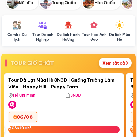
Nội địa
Trung Quốc
Hàn Quốc
N
Combo Du
Tour Doanh
Du lịch Hành
Tour Hoa Anh
Du lịch Mùa
D
lịch
Nghiệp
Hương
Đào
Hè
TOUR GIỜ CHÓT
Xem tất cả
Điểm nổi bật
Còn
19:51:43
Cò
Tour Đà Lạt Mùa Hè 3N3Đ | Quảng Trường Lâm
To
Viên - Happy Hill - Puppy Farm
Bế
Ma
Hồ Chí Minh
3N3Đ
06/08
‹
Còn 10 chỗ
Còn 10 chỗ
C
C