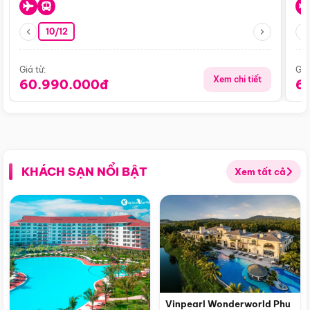
10/12
Giá từ:
Giá
Xem chi tiết
60.990.000đ
6
KHÁCH SẠN NỔI BẬT
Xem tất cả
Vinpearl Wonderworld Phu