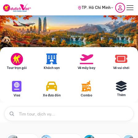
TP. Hồ Chí Minh
Tour trọn gói
Khách sạn
Vé máy bay
Vé vui chơi
Thêm
Visa
Xe đưa đón
Combo