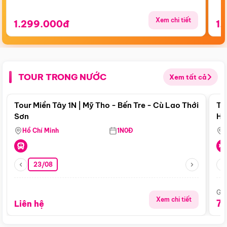
Xem chi tiết
1.299.000đ
1.
TOUR TRONG NƯỚC
Xem tất cả
Điểm nổi bật
Tour Miền Tây 1N | Mỹ Tho - Bến Tre - Cù Lao Thới
To
Sơn
Hu
Hồ Chí Minh
1N0Đ
23/08
Giá
Xem chi tiết
7
Liên hệ