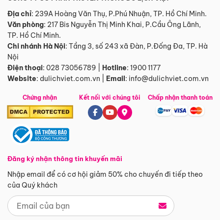
Địa chỉ
: 239A Hoàng Văn Thụ, P.Phú Nhuận, TP. Hồ Chí Minh.
Văn phòng
:
217 Bis Nguyễn Thị Minh Khai, P.Cầu Ông Lãnh,
TP. Hồ Chí Minh.
Chi nhánh Hà Nội
:
Tầng 3, số 243 xã Đàn, P.Đống Đa, TP. Hà
Nội
Điện thoại
:
028 73056789
|
Hotline
:
1900 1177
Website
:
dulichviet.com.vn
|
Email
:
info@dulichviet.com.vn
Chứng nhận
Kết nối với chúng tôi
Chấp nhận thanh toán
Đăng ký nhận thông tin khuyến mãi
Nhập email để có cơ hội giảm 50% cho chuyến đi tiếp theo
của Quý khách