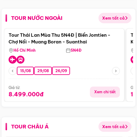
TOUR NƯỚC NGOÀI
Xem tất cả
Điểm nổi bật
Tour Thái Lan Mùa Thu 5N4Đ | Biển Jomtien -
To
Chợ Nổi - Muang Boran - Suanthai
Ku
Si
Hồ Chí Minh
5N4Đ
15/08
29/08
26/09
Giá từ:
Giá
Xem chi tiết
8.499.000đ
1
TOUR CHÂU Á
Xem tất cả
Điểm nổi bật