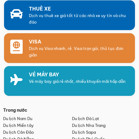
THUÊ XE
Dịch vụ thuê xe giá tốt từ các nhà xe uy tín và chu
đáo
VISA
Dịch vụ Visa nhanh, rẻ. Visa trọn gói, thủ tục đơn
giản
VÉ MÁY BAY
Vé máy bay giá rẻ nhất, nhiều khuyến mãi hấp dẫn
Trong nước
Du lịch Nam Du
Du lịch Đà Lạt
Du lịch Miền tây
Du lịch Nha Trang
Du lịch Côn Đảo
Du lịch Sapa