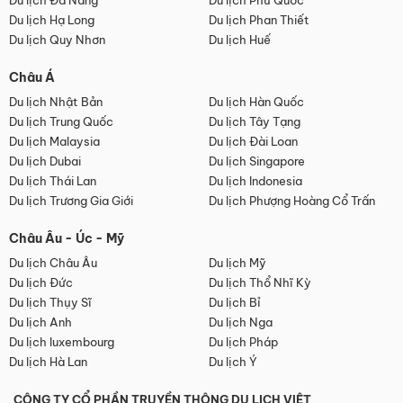
Du lịch Đà Nẵng
Du lịch Phú Quốc
Du lịch Hạ Long
Du lịch Phan Thiết
Du lịch Quy Nhơn
Du lịch Huế
Châu Á
Du lịch Nhật Bản
Du lịch Hàn Quốc
Du lịch Trung Quốc
Du lịch Tây Tạng
Du lịch Malaysia
Du lịch Đài Loan
Du lịch Dubai
Du lịch Singapore
Du lịch Thái Lan
Du lịch Indonesia
Du lịch Trương Gia Giới
Du lịch Phượng Hoàng Cổ Trấn
Châu Âu - Úc - Mỹ
Du lịch Châu Âu
Du lịch Mỹ
Du lịch Đức
Du lịch Thổ Nhĩ Kỳ
Du lịch Thụy Sĩ
Du lịch Bỉ
Du lịch Anh
Du lịch Nga
Du lịch luxembourg
Du lịch Pháp
Du lịch Hà Lan
Du lịch Ý
CÔNG TY CỔ PHẦN TRUYỀN THÔNG DU LỊCH VIỆT