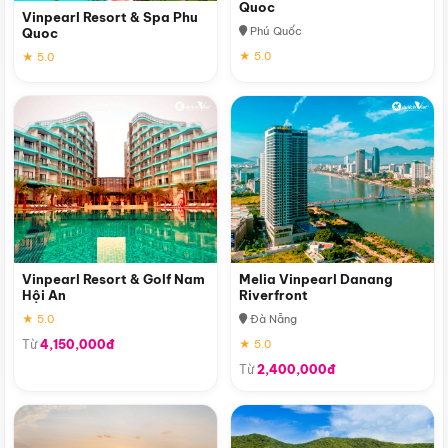
Quoc
Vinpearl Resort & Spa Phu
Phú Quốc
Quoc
★ 5.0
★ 5.0
Vinpearl Resort & Golf Nam
Melia Vinpearl Danang
Hội An
Riverfront
★ 5.0
Đà Nẵng
Từ
4,150,000đ
★ 5.0
Từ
2,400,000đ