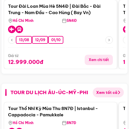
Tour Đài Loan Mùa Hè 5N4Đ | Đài Bắc - Đài
To
Trung - Nam Đầu - Cao Hùng ( Bay Vn)
Tr
Hồ Chí Minh
5N4Đ
13/08
12/09
01/10
Giá từ:
Giá
Xem chi tiết
12.999.000đ
1
TOUR DU LỊCH ÂU-ÚC-MỸ-PHI
Xem tất cả
Điểm nổi bật
Tour Thổ Nhĩ Kỳ Mùa Thu 8N7Đ | Istanbul -
To
Cappadocia - Pamukkale
Hồ Chí Minh
8N7Đ