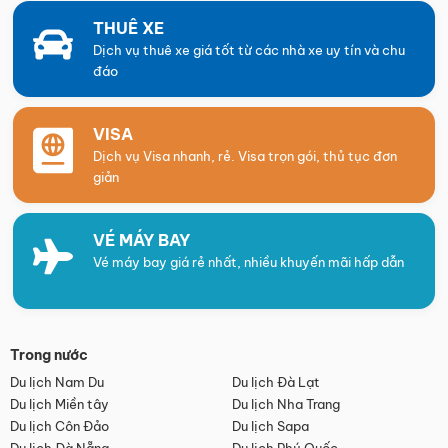
THUÊ XE
Dịch vụ thuê xe giá tốt từ các nhà xe uy tín và chu
đáo
VISA
Dịch vụ Visa nhanh, rẻ. Visa trọn gói, thủ tục đơn
giản
VÉ MÁY BAY
Vé máy bay giá rẻ nhất, nhiều khuyến mãi hấp dẫn
Trong nước
Du lịch Nam Du
Du lịch Đà Lạt
Du lịch Miền tây
Du lịch Nha Trang
Du lịch Côn Đảo
Du lịch Sapa