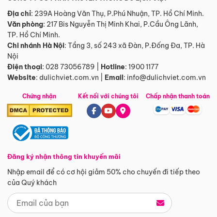
Địa chỉ
: 239A Hoàng Văn Thụ, P.Phú Nhuận, TP. Hồ Chí Minh.
Văn phòng
:
217 Bis Nguyễn Thị Minh Khai, P.Cầu Ông Lãnh,
TP. Hồ Chí Minh.
Chi nhánh Hà Nội
:
Tầng 3, số 243 xã Đàn, P.Đống Đa, TP. Hà
Nội
Điện thoại
:
028 73056789
|
Hotline
:
1900 1177
Website
:
dulichviet.com.vn
|
Email
:
info@dulichviet.com.vn
Chứng nhận
Kết nối với chúng tôi
Chấp nhận thanh toán
Đăng ký nhận thông tin khuyến mãi
Nhập email để có cơ hội giảm 50% cho chuyến đi tiếp theo
của Quý khách