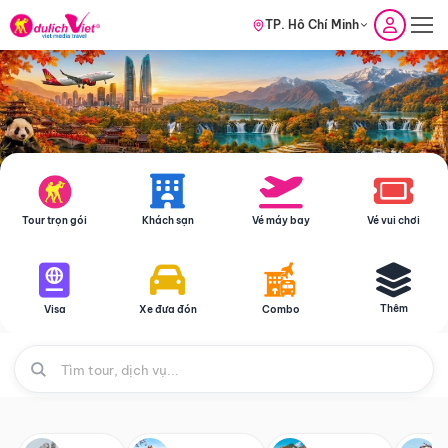
TP. Hồ Chí Minh
Tour trọn gói
Khách sạn
Vé máy bay
Vé vui chơi
Thêm
Visa
Xe đưa đón
Combo