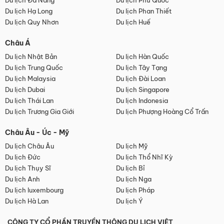
Du lịch Đà Nẵng
Du lịch Phú Quốc
Du lịch Hạ Long
Du lịch Phan Thiết
Du lịch Quy Nhơn
Du lịch Huế
Châu Á
Du lịch Nhật Bản
Du lịch Hàn Quốc
Du lịch Trung Quốc
Du lịch Tây Tạng
Du lịch Malaysia
Du lịch Đài Loan
Du lịch Dubai
Du lịch Singapore
Du lịch Thái Lan
Du lịch Indonesia
Du lịch Trương Gia Giới
Du lịch Phượng Hoàng Cổ Trấn
Châu Âu - Úc - Mỹ
Du lịch Châu Âu
Du lịch Mỹ
Du lịch Đức
Du lịch Thổ Nhĩ Kỳ
Du lịch Thụy Sĩ
Du lịch Bỉ
Du lịch Anh
Du lịch Nga
Du lịch luxembourg
Du lịch Pháp
Du lịch Hà Lan
Du lịch Ý
CÔNG TY CỔ PHẦN TRUYỀN THÔNG DU LỊCH VIỆT