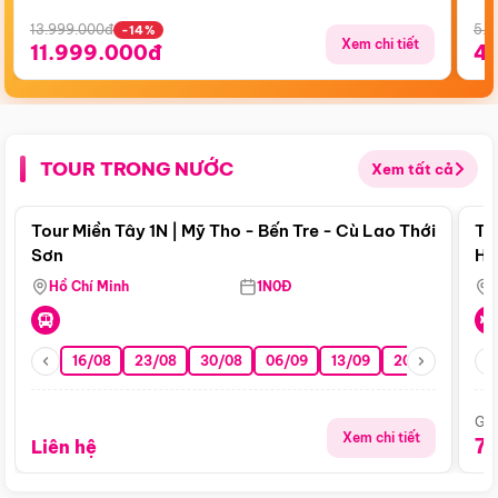
13.999.000đ
5.5
-14%
Xem chi tiết
11.999.000đ
4
TOUR TRONG NƯỚC
Xem tất cả
Điểm nổi bật
Tour Miền Tây 1N | Mỹ Tho - Bến Tre - Cù Lao Thới
To
Sơn
Hu
Hồ Chí Minh
1N0Đ
16/08
23/08
30/08
06/09
13/09
20/09
27/0
Giá
Xem chi tiết
7
Liên hệ