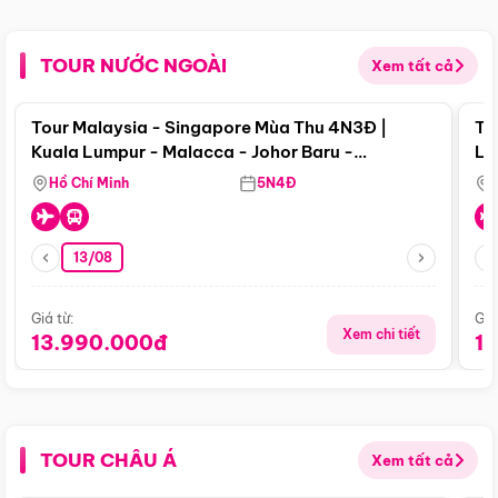
TOUR NƯỚC NGOÀI
Xem tất cả
Điểm nổi bật
Tour Malaysia - Singapore Mùa Thu 4N3Đ |
To
Kuala Lumpur - Malacca - Johor Baru -
Lử
Singapore
Hồ Chí Minh
5N4Đ
13/08
Giá từ:
Giá
Xem chi tiết
13.990.000đ
1
TOUR CHÂU Á
Xem tất cả
Điểm nổi bật