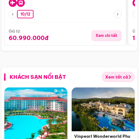
10/12
Giá từ:
Giá
Xem chi tiết
60.990.000đ
1
KHÁCH SẠN NỔI BẬT
Xem tất cả
Vinpearl Wonderworld Phu