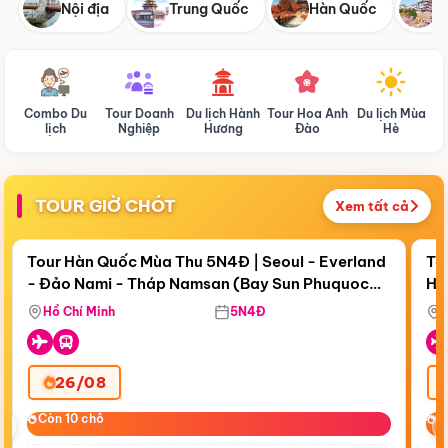
Nội địa
Trung Quốc
Hàn Quốc
N
Combo Du
Tour Doanh
Du lịch Hành
Tour Hoa Anh
Du lịch Mùa
D
lịch
Nghiệp
Hương
Đào
Hè
TOUR GIỜ CHÓT
Xem tất cả
Điểm nổi bật
Còn
17 ngày 19:39:00
Cò
Tour Hàn Quốc Mùa Thu 5N4Đ | Seoul - Everland
To
- Đảo Nami - Tháp Namsan (Bay Sun Phuquoc
Hò
Bay Sun Phuquoc Airways
Tặ
Airways)
Aq
Hồ Chí Minh
5N4Đ
26/08
‹
Còn 10 chỗ
Còn 10 chỗ
C
C