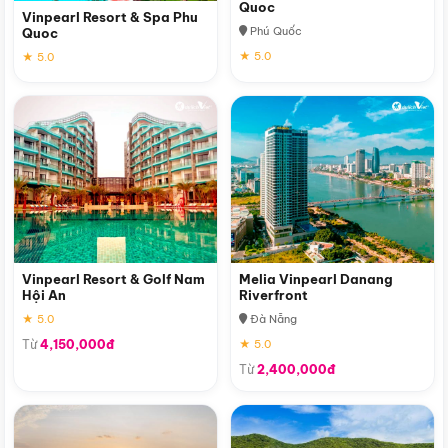
Quoc
Vinpearl Resort & Spa Phu
Phú Quốc
Quoc
★ 5.0
★ 5.0
Vinpearl Resort & Golf Nam
Melia Vinpearl Danang
Hội An
Riverfront
★ 5.0
Đà Nẵng
Từ
4,150,000đ
★ 5.0
Từ
2,400,000đ