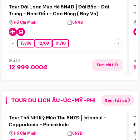
Tour Đài Loan Mùa Hè 5N4Đ | Đài Bắc - Đài
To
Trung - Nam Đầu - Cao Hùng ( Bay Vn)
Tr
Hồ Chí Minh
5N4Đ
13/08
12/09
01/10
Giá từ:
Giá
Xem chi tiết
12.999.000đ
1
TOUR DU LỊCH ÂU-ÚC-MỸ-PHI
Xem tất cả
Điểm nổi bật
Tour Thổ Nhĩ Kỳ Mùa Thu 8N7Đ | Istanbul -
To
Cappadocia - Pamukkale
Đế
Hồ Chí Minh
8N7Đ