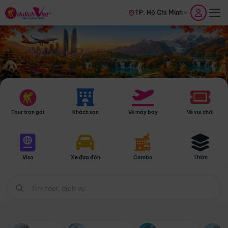
TP. Hồ Chí Minh
Tour trọn gói
Khách sạn
Vé máy bay
Vé vui chơi
Thêm
Visa
Xe đưa đón
Combo