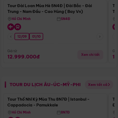
Tour Đài Loan Mùa Hè 5N4Đ | Đài Bắc - Đài
To
Trung - Nam Đầu - Cao Hùng ( Bay Vn)
Tr
Hồ Chí Minh
5N4Đ
12/09
01/10
Giá từ:
Giá
Xem chi tiết
12.999.000đ
1
TOUR DU LỊCH ÂU-ÚC-MỸ-PHI
Xem tất cả
Điểm nổi bật
Tour Thổ Nhĩ Kỳ Mùa Thu 8N7Đ | Istanbul -
To
Cappadocia - Pamukkale
Đế
Hồ Chí Minh
8N7Đ