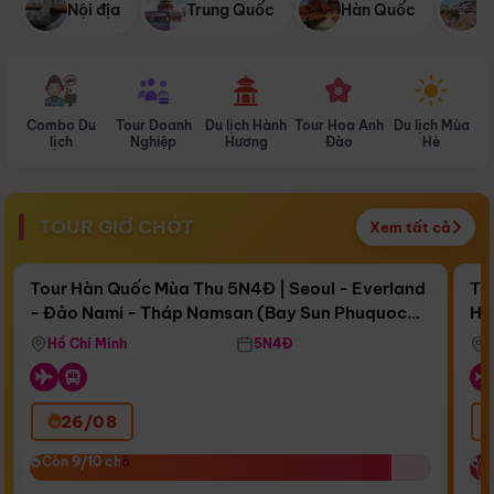
Nội địa
Trung Quốc
Hàn Quốc
N
Combo Du
Tour Doanh
Du lịch Hành
Tour Hoa Anh
Du lịch Mùa
D
lịch
Nghiệp
Hương
Đào
Hè
TOUR GIỜ CHÓT
Xem tất cả
Điểm nổi bật
Còn
17 ngày 04:36:59
Cò
Tour Hàn Quốc Mùa Thu 5N4Đ | Seoul - Everland
To
- Đảo Nami - Tháp Namsan (Bay Sun Phuquoc
Hò
Bay Sun Phuquoc Airways
Tặ
Airways)
Aq
Hồ Chí Minh
5N4Đ
26/08
‹
Còn 9/10 chỗ
Còn 9/10 chỗ
C
C