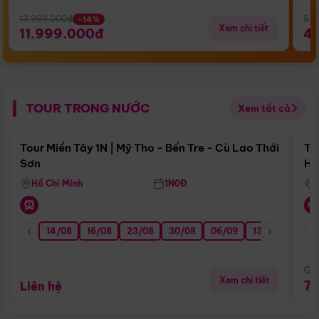
13.999.000đ
5.5
-14%
Xem chi tiết
11.999.000đ
4
TOUR TRONG NƯỚC
Xem tất cả
Điểm nổi bật
Tour Miền Tây 1N | Mỹ Tho - Bến Tre - Cù Lao Thới
To
Sơn
Hu
Hồ Chí Minh
1N0Đ
14/08
16/08
23/08
30/08
06/09
13/09
20/0
Giá
Xem chi tiết
7
Liên hệ