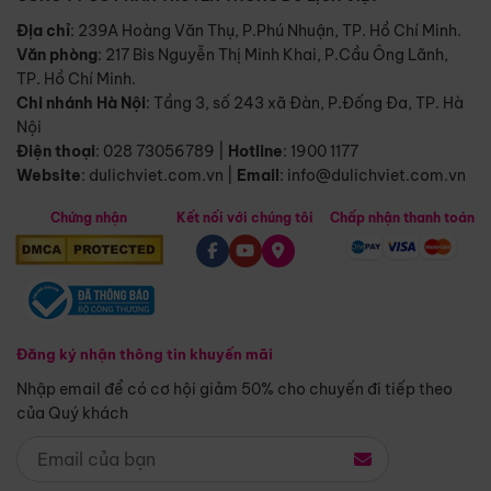
Địa chỉ
: 239A Hoàng Văn Thụ, P.Phú Nhuận, TP. Hồ Chí Minh.
Văn phòng
:
217 Bis Nguyễn Thị Minh Khai, P.Cầu Ông Lãnh,
TP. Hồ Chí Minh.
Chi nhánh Hà Nội
:
Tầng 3, số 243 xã Đàn, P.Đống Đa, TP. Hà
Nội
Điện thoại
:
028 73056789
|
Hotline
:
1900 1177
Website
:
dulichviet.com.vn
|
Email
:
info@dulichviet.com.vn
Chứng nhận
Kết nối với chúng tôi
Chấp nhận thanh toán
Đăng ký nhận thông tin khuyến mãi
Nhập email để có cơ hội giảm 50% cho chuyến đi tiếp theo
của Quý khách