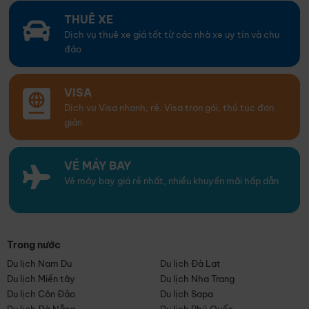
THUÊ XE
Dịch vụ thuê xe giá tốt từ các nhà xe uy tín và chu
đáo
VISA
Dịch vụ Visa nhanh, rẻ. Visa trọn gói, thủ tục đơn
giản
VÉ MÁY BAY
Vé máy bay giá rẻ nhất, nhiều khuyến mãi hấp dẫn
Trong nước
Du lịch Nam Du
Du lịch Đà Lạt
Du lịch Miền tây
Du lịch Nha Trang
Du lịch Côn Đảo
Du lịch Sapa