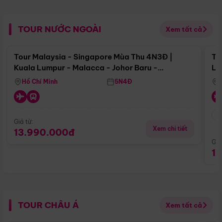
TOUR NƯỚC NGOÀI
Xem tất cả
Điểm nổi bật
Tour Malaysia - Singapore Mùa Thu 4N3Đ |
To
Kuala Lumpur - Malacca - Johor Baru -
Lử
Singapore
Hồ Chí Minh
5N4Đ
Giá từ:
Xem chi tiết
13.990.000đ
Giá
1
TOUR CHÂU Á
Xem tất cả
Điểm nổi bật