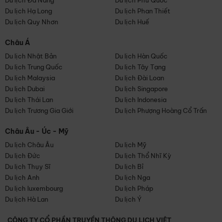
Du lịch Đà Nẵng
Du lịch Phú Quốc
Du lịch Hạ Long
Du lịch Phan Thiết
Du lịch Quy Nhơn
Du lịch Huế
Châu Á
Du lịch Nhật Bản
Du lịch Hàn Quốc
Du lịch Trung Quốc
Du lịch Tây Tạng
Du lịch Malaysia
Du lịch Đài Loan
Du lịch Dubai
Du lịch Singapore
Du lịch Thái Lan
Du lịch Indonesia
Du lịch Trương Gia Giới
Du lịch Phượng Hoàng Cổ Trấn
Châu Âu - Úc - Mỹ
Du lịch Châu Âu
Du lịch Mỹ
Du lịch Đức
Du lịch Thổ Nhĩ Kỳ
Du lịch Thụy Sĩ
Du lịch Bỉ
Du lịch Anh
Du lịch Nga
Du lịch luxembourg
Du lịch Pháp
Du lịch Hà Lan
Du lịch Ý
CÔNG TY CỔ PHẦN TRUYỀN THÔNG DU LỊCH VIỆT