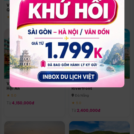
Quoc
Vinpearl Resort & Spa Phu
Phú Quốc
Quoc
★ 5.0
★ 5.0
Vinpearl Resort & Golf Nam
Melia Vinpearl Danang
Hội An
Riverfront
★ 5.0
Đà Nẵng
Từ
4,150,000đ
★ 5.0
Từ
2,400,000đ