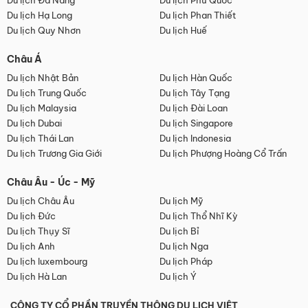
Du lịch Đà Nẵng
Du lịch Phú Quốc
Du lịch Hạ Long
Du lịch Phan Thiết
Du lịch Quy Nhơn
Du lịch Huế
Châu Á
Du lịch Nhật Bản
Du lịch Hàn Quốc
Du lịch Trung Quốc
Du lịch Tây Tạng
Du lịch Malaysia
Du lịch Đài Loan
Du lịch Dubai
Du lịch Singapore
Du lịch Thái Lan
Du lịch Indonesia
Du lịch Trương Gia Giới
Du lịch Phượng Hoàng Cổ Trấn
Châu Âu - Úc - Mỹ
Du lịch Châu Âu
Du lịch Mỹ
Du lịch Đức
Du lịch Thổ Nhĩ Kỳ
Du lịch Thụy Sĩ
Du lịch Bỉ
Du lịch Anh
Du lịch Nga
Du lịch luxembourg
Du lịch Pháp
Du lịch Hà Lan
Du lịch Ý
CÔNG TY CỔ PHẦN TRUYỀN THÔNG DU LỊCH VIỆT