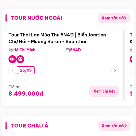
TOUR NƯỚC NGOÀI
Xem tất cả
Điểm nổi bật
Tour Thái Lan Mùa Thu 5N4Đ | Biển Jomtien -
To
Chợ Nổi - Muang Boran - Suanthai
Ku
Si
Hồ Chí Minh
5N4Đ
26/09
Giá từ:
Giá
Xem chi tiết
8.499.000đ
1
TOUR CHÂU Á
Xem tất cả
Điểm nổi bật