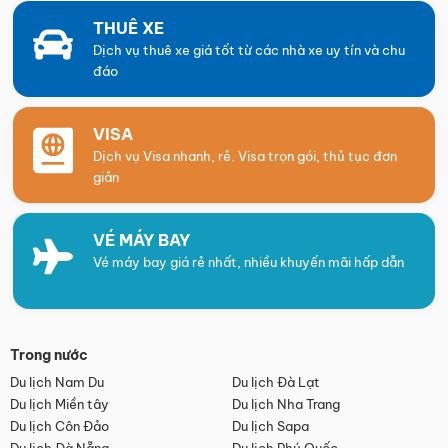
THUÊ XE
Dịch vụ thuê xe giá tốt từ các nhà xe uy tín và chu
đáo
VISA
Dịch vụ Visa nhanh, rẻ. Visa trọn gói, thủ tục đơn
giản
VÉ MÁY BAY
Vé máy bay giá rẻ nhất, nhiều khuyến mãi hấp dẫn
Trong nước
Du lịch Nam Du
Du lịch Đà Lạt
Du lịch Miền tây
Du lịch Nha Trang
Du lịch Côn Đảo
Du lịch Sapa