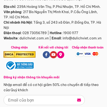
Địa chỉ
: 239A Hoàng Văn Thụ, P.Phú Nhuận, TP. Hồ Chí Minh.
Văn phòng
:
217 Bis Nguyễn Thị Minh Khai, P.Cầu Ông Lãnh,
TP. Hồ Chí Minh.
Chi nhánh Hà Nội
:
Tầng 3, số 243 xã Đàn, P.Đống Đa, TP. Hà
Nội
Điện thoại
:
028 73056789
|
Hotline
:
1900 1177
Website
:
dulichviet.com.vn
|
Email
:
info@dulichviet.com.vn
Chứng nhận
Kết nối với chúng tôi
Chấp nhận thanh toán
Đăng ký nhận thông tin khuyến mãi
Nhập email để có cơ hội giảm 50% cho chuyến đi tiếp theo
của Quý khách