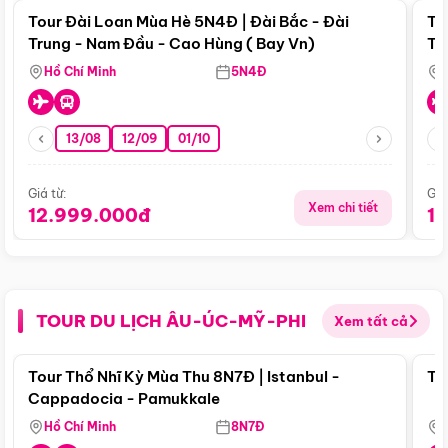
Tour Đài Loan Mùa Hè 5N4Đ | Đài Bắc - Đài
To
Trung - Nam Đầu - Cao Hùng ( Bay Vn)
Tr
Hồ Chí Minh
5N4Đ
13/08
12/09
01/10
Giá từ:
Giá
Xem chi tiết
12.999.000đ
1
TOUR DU LỊCH ÂU-ÚC-MỸ-PHI
Xem tất cả
Điểm nổi bật
Tour Thổ Nhĩ Kỳ Mùa Thu 8N7Đ | Istanbul -
To
Cappadocia - Pamukkale
Hồ Chí Minh
8N7Đ