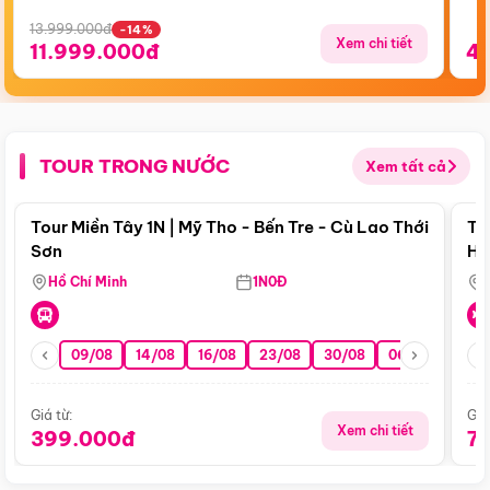
13.999.000đ
-14%
Xem chi tiết
11.999.000đ
4
TOUR TRONG NƯỚC
Xem tất cả
Điểm nổi bật
Tour Miền Tây 1N | Mỹ Tho - Bến Tre - Cù Lao Thới
To
Sơn
Hu
Hồ Chí Minh
1N0Đ
09/08
14/08
16/08
23/08
30/08
06/09
13/0
Giá từ:
Giá
Xem chi tiết
399.000đ
7