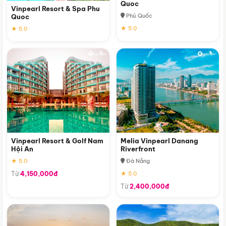
Quoc
Vinpearl Resort & Spa Phu
Phú Quốc
Quoc
★ 5.0
★ 5.0
Vinpearl Resort & Golf Nam
Melia Vinpearl Danang
Hội An
Riverfront
★ 5.0
Đà Nẵng
Từ
4,150,000đ
★ 5.0
Từ
2,400,000đ