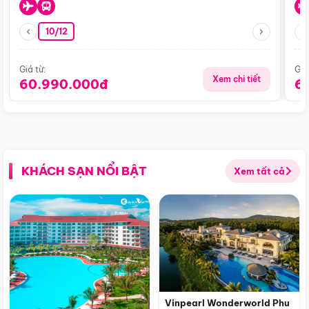
10/12
Giá từ:
Giá
Xem chi tiết
60.990.000đ
6
KHÁCH SẠN NỔI BẬT
Xem tất cả
Vinpearl Wonderworld Phu