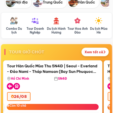
Nội địa
Trung Quốc
Hàn Quốc
N
Combo Du
Tour Doanh
Du lịch Hành
Tour Hoa Anh
Du lịch Mùa
D
lịch
Nghiệp
Hương
Đào
Hè
TOUR GIỜ CHÓT
Xem tất cả
Điểm nổi bật
Còn
19 ngày 09:56:49
Cò
Tour Hàn Quốc Mùa Thu 5N4Đ | Seoul - Everland
To
- Đảo Nami - Tháp Namsan (Bay Sun Phuquoc
Hò
Tặ
Airways)
Aq
Hồ Chí Minh
5N4Đ
26/08
‹
Còn 10 chỗ
Còn 10 chỗ
C
C