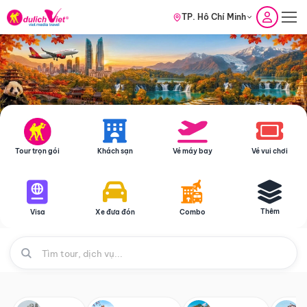
TP. Hồ Chí Minh
Tour trọn gói
Khách sạn
Vé máy bay
Vé vui chơi
Thêm
Visa
Xe đưa đón
Combo