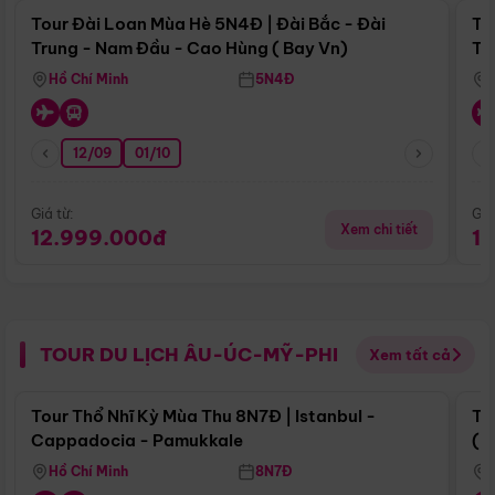
Tour Đài Loan Mùa Hè 5N4Đ | Đài Bắc - Đài
To
Trung - Nam Đầu - Cao Hùng ( Bay Vn)
Tr
Hồ Chí Minh
5N4Đ
12/09
01/10
Giá từ:
Giá
Xem chi tiết
12.999.000đ
1
TOUR DU LỊCH ÂU-ÚC-MỸ-PHI
Xem tất cả
Điểm nổi bật
Tour Thổ Nhĩ Kỳ Mùa Thu 8N7Đ | Istanbul -
To
Cappadocia - Pamukkale
(B
Hồ Chí Minh
8N7Đ