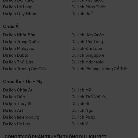
Du lịch Đà Nẵng
Du lịch Phú Quốc
Du lịch Hạ Long
Du lịch Phan Thiết
Du lịch Quy Nhơn
Du lịch Huế
Châu Á
Du lịch Nhật Bản
Du lịch Hàn Quốc
Du lịch Trung Quốc
Du lịch Tây Tạng
Du lịch Malaysia
Du lịch Đài Loan
Du lịch Dubai
Du lịch Singapore
Du lịch Thái Lan
Du lịch Indonesia
Du lịch Trương Gia Giới
Du lịch Phượng Hoàng Cổ Trấn
Châu Âu - Úc - Mỹ
Du lịch Châu Âu
Du lịch Mỹ
Du lịch Đức
Du lịch Thổ Nhĩ Kỳ
Du lịch Thụy Sĩ
Du lịch Bỉ
Du lịch Anh
Du lịch Nga
Du lịch luxembourg
Du lịch Pháp
Du lịch Hà Lan
Du lịch Ý
CÔNG TY CỔ PHẦN TRUYỀN THÔNG DU LỊCH VIỆT