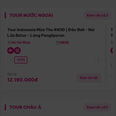
TOUR NƯỚC NGOÀI
Xem tất cả
Điểm nổi bật
Tour Indonesia Mùa Thu 4N3Đ | Đảo Bali - Núi
To
Lửa Batur - Làng Penglipuran
Tr
Hồ Chí Minh
4N3Đ
07/11
Giá từ:
Xem chi tiết
12.190.000đ
TOUR CHÂU Á
Xem tất cả
Điểm nổi bật