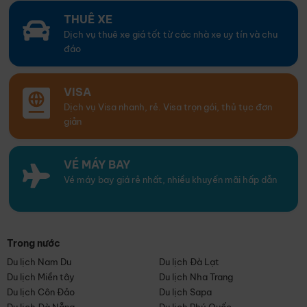
THUÊ XE
Dịch vụ thuê xe giá tốt từ các nhà xe uy tín và chu
đáo
VISA
Dịch vụ Visa nhanh, rẻ. Visa trọn gói, thủ tục đơn
giản
VÉ MÁY BAY
Vé máy bay giá rẻ nhất, nhiều khuyến mãi hấp dẫn
Trong nước
Du lịch Nam Du
Du lịch Đà Lạt
Du lịch Miền tây
Du lịch Nha Trang
Du lịch Côn Đảo
Du lịch Sapa