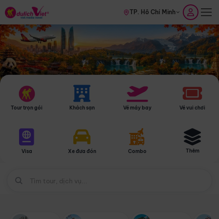
TP. Hồ Chí Minh
Tour trọn gói
Khách sạn
Vé máy bay
Vé vui chơi
Thêm
Visa
Xe đưa đón
Combo