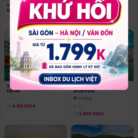
Quoc
Vinpearl Resort & Spa Phu
Phú Quốc
Quoc
★ 5.0
★ 5.0
Vinpearl Resort & Golf Nam
Melia Vinpearl Danang
Hội An
Riverfront
★ 5.0
Đà Nẵng
Từ
4,150,000đ
★ 5.0
Từ
2,400,000đ