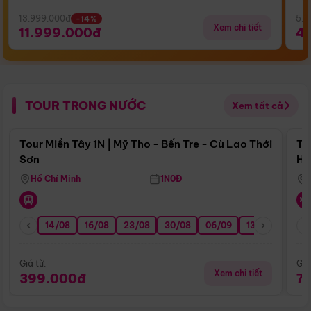
13.999.000đ
5.5
-14%
Xem chi tiết
11.999.000đ
4
TOUR TRONG NƯỚC
Xem tất cả
Điểm nổi bật
Tour Miền Tây 1N | Mỹ Tho - Bến Tre - Cù Lao Thới
To
Sơn
Hu
Hồ Chí Minh
1N0Đ
14/08
16/08
23/08
30/08
06/09
13/09
20/0
Giá từ:
Giá
Xem chi tiết
399.000đ
7