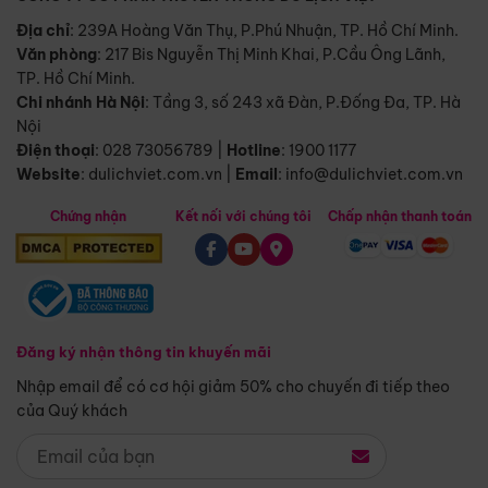
Địa chỉ
: 239A Hoàng Văn Thụ, P.Phú Nhuận, TP. Hồ Chí Minh.
Văn phòng
:
217 Bis Nguyễn Thị Minh Khai, P.Cầu Ông Lãnh,
TP. Hồ Chí Minh.
Chi nhánh Hà Nội
:
Tầng 3, số 243 xã Đàn, P.Đống Đa, TP. Hà
Nội
Điện thoại
:
028 73056789
|
Hotline
:
1900 1177
Website
:
dulichviet.com.vn
|
Email
:
info@dulichviet.com.vn
Chứng nhận
Kết nối với chúng tôi
Chấp nhận thanh toán
Đăng ký nhận thông tin khuyến mãi
Nhập email để có cơ hội giảm 50% cho chuyến đi tiếp theo
của Quý khách