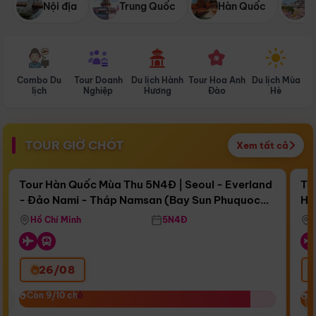
Nội địa
Trung Quốc
Hàn Quốc
N
Combo Du
Tour Doanh
Du lịch Hành
Tour Hoa Anh
Du lịch Mùa
D
lịch
Nghiệp
Hương
Đào
Hè
TOUR GIỜ CHÓT
Xem tất cả
Điểm nổi bật
Còn
15 ngày 09:12:48
Cò
Tour Hàn Quốc Mùa Thu 5N4Đ | Seoul - Everland
To
- Đảo Nami - Tháp Namsan (Bay Sun Phuquoc
Hò
Bay Sun Phuquoc Airways
Tặ
Airways)
Aq
Hồ Chí Minh
5N4Đ
26/08
‹
Còn 9/10 chỗ
Còn 9/10 chỗ
C
C