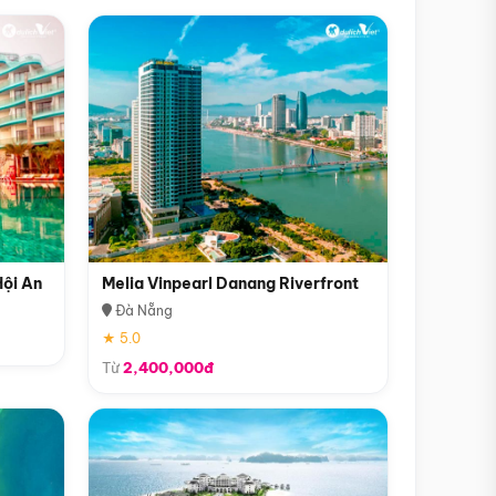
Hội An
Melia Vinpearl Danang Riverfront
Đà Nẵng
★ 5.0
Từ
2,400,000đ