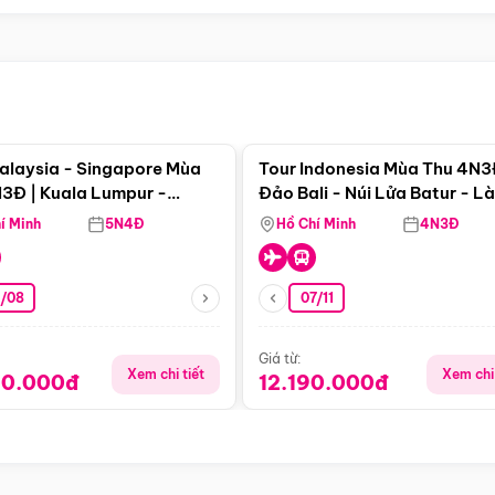
Điểm nổi bật
Điểm nổi
alaysia - Singapore Mùa
Tour Indonesia Mùa Thu 4N3
3Đ | Kuala Lumpur -
Đảo Bali - Núi Lửa Batur - L
a - Johor Baru -
Penglipuran
í Minh
5N4Đ
Hồ Chí Minh
4N3Đ
pore
3/08
07/11
Giá từ:
Xem chi tiết
Xem chi 
90.000đ
12.190.000đ