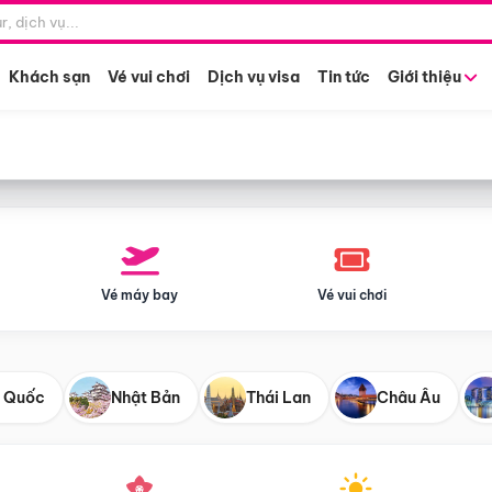
Điểm khởi hành
Tháng khở
Hồ Chí Minh
Bất kỳ 
Khách sạn
Vé vui chơi
Dịch vụ visa
Tin tức
Giới thiệu
Vé máy bay
Vé vui chơi
 Quốc
Nhật Bản
Thái Lan
Châu Âu