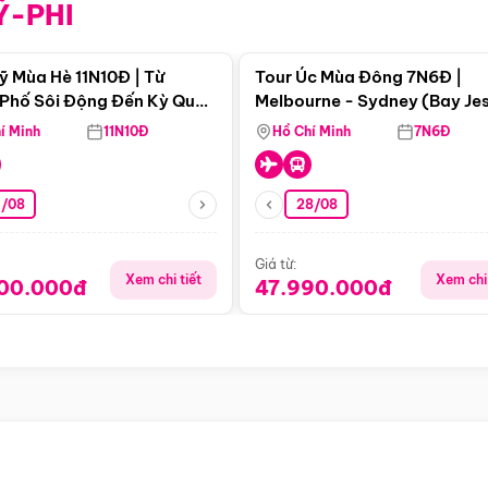
Ỹ-PHI
Điểm nổi bật
Điểm nổi
ỹ Mùa Hè 11N10Đ | Từ
Tour Úc Mùa Đông 7N6Đ |
Phố Sôi Động Đến Kỳ Quan
Melbourne - Sydney (Bay Je
Nhiên Mỹ
Airways)
í Minh
11N10Đ
Hồ Chí Minh
7N6Đ
4/08
28/08
Giá từ:
Xem chi tiết
Xem chi 
900.000đ
47.990.000đ