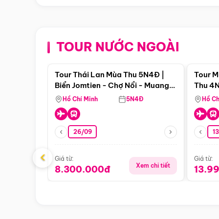
TOUR NƯỚC NGOÀI
Điểm nổi bật
Tour Thái Lan Mùa Thu 5N4Đ |
Tour M
Biển Jomtien - Chợ Nổi - Muang
Thu 4N
Boran - Suanthai (Bay Vietnam
Malacc
Hồ Chí Minh
5N4Đ
Hồ Ch
Airlines)
Singa
26/09
1
‹
Giá từ:
Giá từ:
Xem chi tiết
8.300.000đ
13.9