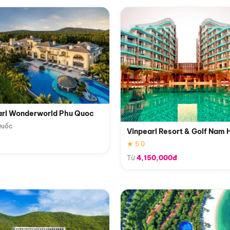
arl Wonderworld Phu Quoc
Quốc
Vinpearl Resort & Golf Nam 
★ 5.0
Từ
4,150,000đ