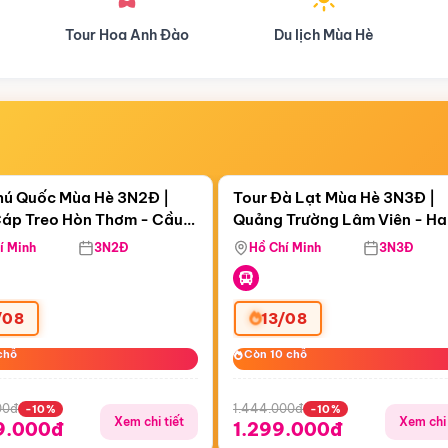
Du lịch Mùa Hè
Du lịch Mùa Thu
Điểm nổi bật
Điểm nổi
ngày 19:31:06
Còn
05 ngày 19:31:06
hú Quốc Mùa Hè 3N2Đ |
Tour Đà Lạt Mùa Hè 3N3Đ |
áp Treo Hòn Thơm - Cầu
Quảng Trường Lâm Viên - H
áp Treo Hòn Thơm
Công Viên Nước Aquatopia
Hill - Puppy Farm
í Minh
3N2Đ
Hồ Chí Minh
3N3Đ
/08
13/08
chỗ
chỗ
Còn 10 chỗ
Còn 10 chỗ
00đ
1.444.000đ
-10%
-10%
Xem chi tiết
Xem chi 
9.000đ
1.299.000đ