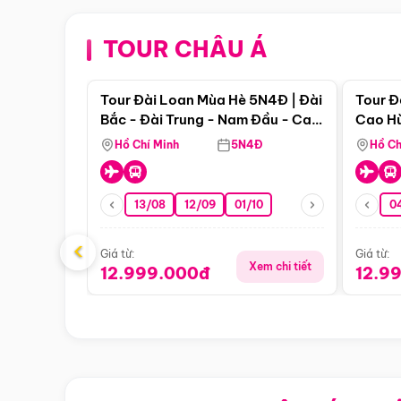
TOUR CHÂU Á
Điểm nổi bật
Tour Đài Loan Mùa Hè 5N4Đ | Đài
Tour Đ
Bắc - Đài Trung - Nam Đầu - Cao
Cao Hù
Hùng ( Bay Vn)
(Bay V
Hồ Chí Minh
5N4Đ
Hồ Ch
13/08
12/09
01/10
0
‹
Giá từ:
Giá từ:
Xem chi tiết
12.999.000đ
12.9