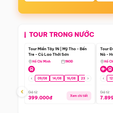
TOUR TRONG NƯỚC
Điểm nổi bật
Tour Miền Tây 1N | Mỹ Tho - Bến
Tour Đ
Tre - Cù Lao Thới Sơn
Nà - H
Nha
Hồ Chí Minh
1N0Đ
Hồ Ch
09/08
14/08
16/08
23/08
30/08
12
0
‹
Giá từ:
Giá từ:
Xem chi tiết
399.000đ
7.89