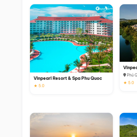
Vinpe
Phú 
Vinpearl Resort & Spa Phu Quoc
★ 5.0
★ 5.0