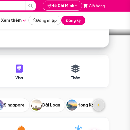
i hành
Hồ Chí Minh
Giỏ hàng
Tìm tour
tháng nào
Xem thêm
Đăng nhập
Đăng ký
Visa
Thêm
Singapore
Đài Loan
Hong Kong
Mỹ