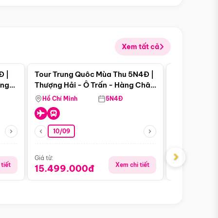
Xem tất cả
 bật
Điểm nổi bật
Đ |
Tour Trung Quôc Mùa Thu 5N4Đ |
Tour Trung
àng
Thượng Hải - Ô Trấn - Hàng Châu
| Thành Đô 
(Tour Không Shopping)
Viên Gấu Tr
Hồ Chí Minh
5N4Đ
Hồ Chí Minh
10/09
23/08
›
Giá từ:
Giá từ:
tiết
Xem chi tiết
15.499.000đ
16.999.0