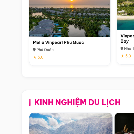
Vinpea
Bay
Melia Vinpearl Phu Quoc
Nha T
Phú Quốc
★ 5.0
★ 5.0
KINH NGHIỆM DU LỊCH