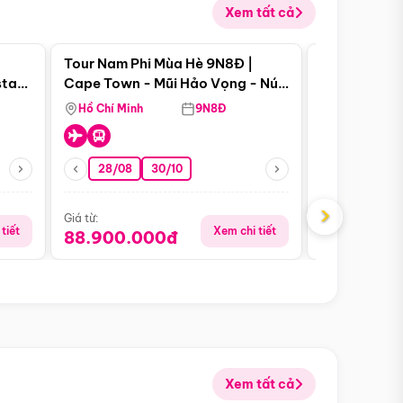
Xem tất cả
 bật
Điểm nổi bật
Tour Nam Phi Mùa Hè 9N8Đ |
Tour Mỹ Mùa
star
Cape Town - Mũi Hảo Vọng - Núi
Hoa Kỳ - Me
Bàn - Johannesburg - Pretoria -
Hồ Chí Minh
9N8Đ
Hồ Chí Minh
Safari - Lodge
28/08
30/10
29/08
›
Giá từ:
Giá từ:
tiết
Xem chi tiết
88.900.000đ
59.900.
Xem tất cả