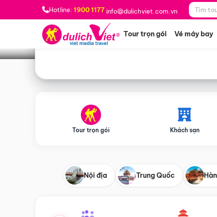
Bạn muốn đi đâu?
*
Hotline:
1900 1177
info@dulichviet.com.vn
Tour trọn gói
Vé máy bay
Tour trọn gói
Khách sạn
Nội địa
Trung Quốc
Hàn