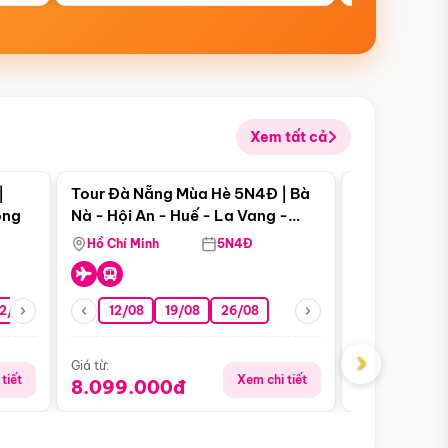
Xem tất cả
 bật
Điểm nổi bật
|
Tour Đà Nẵng Mùa Hè 5N4Đ | Bà
Tour Đà Nẵn
ong
Nà - Hội An - Huế - La Vang -
Nà - Hội An
Động Thiên Đường
Nha
Hồ Chí Minh
5N4Đ
Hồ Chí Minh
2/08
26/08
05/09
12/08
19/08
09/09
26/08
12/09
13/08
›
Giá từ:
Giá từ:
tiết
Xem chi tiết
8.099.000đ
6.899.00