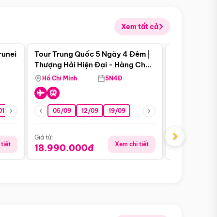
Xem tất cả
 bật
Điểm nổi bật
runei
Tour Trung Quốc 5 Ngày 4 Đêm |
Tour Trung 
Tour Hè
Thượng Hải Hiện Đại - Hàng Châu
Ân Thi - Trư
Nên Thơ - Ô Trấn Cổ Kính
Hồ Chí Minh
5N4Đ
Hồ Chí Minh
01/10
15/10
29/10
05/09
12/09
19/09
16/08
›
Giá từ:
Giá từ:
tiết
Xem chi tiết
18.990.000đ
16.990.0