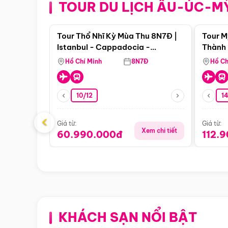
TOUR DU LỊCH ÂU-ÚC-M
Điểm nổi bật
Tour Thổ Nhĩ Kỳ Mùa Thu 8N7Đ |
Tour M
Istanbul - Cappadocia -
Thành 
Pamukkale
Thiên 
Hồ Chí Minh
8N7Đ
Hồ Ch
10/12
1
‹
Giá từ:
Giá từ:
Xem chi tiết
60.990.000đ
112.
KHÁCH SẠN NỔI BẬT