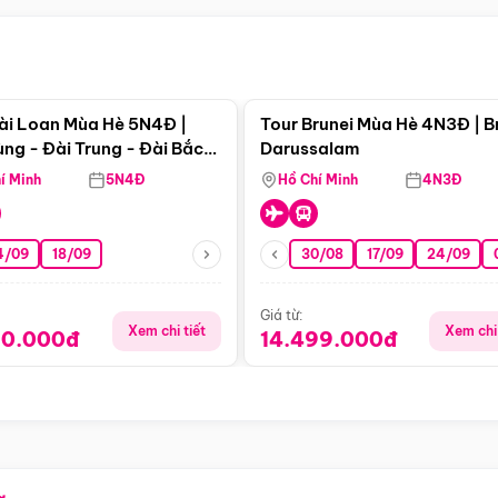
Điểm nổi bật
Điểm nổi
ài Loan Mùa Hè 5N4Đ |
Tour Brunei Mùa Hè 4N3Đ | B
ng - Đài Trung - Đài Bắc
Darussalam
j)
í Minh
5N4Đ
Hồ Chí Minh
4N3Đ
4/09
18/09
30/08
17/09
24/09
Giá từ:
Xem chi tiết
Xem chi 
90.000đ
14.499.000đ