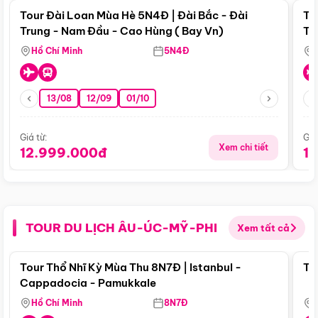
Tour Đài Loan Mùa Hè 5N4Đ | Đài Bắc - Đài
To
Trung - Nam Đầu - Cao Hùng ( Bay Vn)
Tr
Hồ Chí Minh
5N4Đ
13/08
12/09
01/10
Giá từ:
Giá
Xem chi tiết
12.999.000đ
1
TOUR DU LỊCH ÂU-ÚC-MỸ-PHI
Xem tất cả
Điểm nổi bật
Tour Thổ Nhĩ Kỳ Mùa Thu 8N7Đ | Istanbul -
To
Cappadocia - Pamukkale
Hồ Chí Minh
8N7Đ