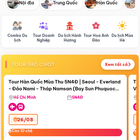
Nội địa
Trung Quốc
Hàn Quốc
N
Combo Du
Tour Doanh
Du lịch Hành
Tour Hoa Anh
Du lịch Mùa
D
lịch
Nghiệp
Hương
Đào
Hè
TOUR GIỜ CHÓT
Xem tất cả
Điểm nổi bật
Còn
19 ngày 17:35:31
Cò
Tour Hàn Quốc Mùa Thu 5N4Đ | Seoul - Everland
To
- Đảo Nami - Tháp Namsan (Bay Sun Phuquoc
Vi
Airways)
Hồ Chí Minh
5N4Đ
26/08
‹
Còn 10 chỗ
Còn 10 chỗ
C
C