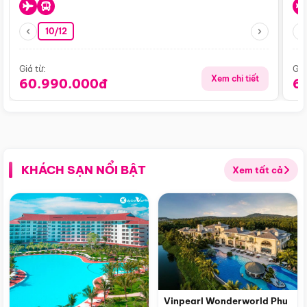
10/12
Giá từ:
Giá
Xem chi tiết
60.990.000đ
6
KHÁCH SẠN NỔI BẬT
Xem tất cả
Vinpearl Wonderworld Phu