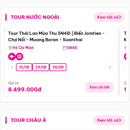
TOUR NƯỚC NGOÀI
Xem tất cả
Điểm nổi bật
Tour Thái Lan Mùa Thu 5N4Đ | Biển Jomtien -
To
Chợ Nổi - Muang Boran - Suanthai
Ku
Si
Hồ Chí Minh
5N4Đ
15/08
29/08
26/09
Giá từ:
Giá
Xem chi tiết
8.499.000đ
1
TOUR CHÂU Á
Xem tất cả
Điểm nổi bật