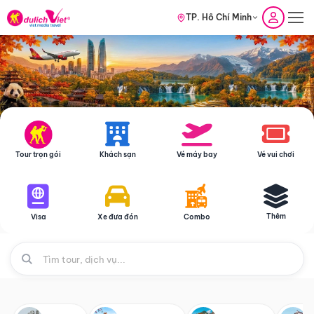
TP. Hồ Chí Minh
Tour trọn gói
Khách sạn
Vé máy bay
Vé vui chơi
Thêm
Visa
Xe đưa đón
Combo