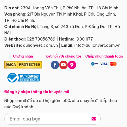
Địa chỉ
: 239A Hoàng Văn Thụ, P.Phú Nhuận, TP. Hồ Chí Minh.
Văn phòng
:
217 Bis Nguyễn Thị Minh Khai, P.Cầu Ông Lãnh,
TP. Hồ Chí Minh.
Chi nhánh Hà Nội
:
Tầng 3, số 243 xã Đàn, P.Đống Đa, TP. Hà
Nội
Điện thoại
:
028 73056789
|
Hotline
:
1900 1177
Website
:
dulichviet.com.vn
|
Email
:
info@dulichviet.com.vn
Chứng nhận
Kết nối với chúng tôi
Chấp nhận thanh toán
Đăng ký nhận thông tin khuyến mãi
Nhập email để có cơ hội giảm 50% cho chuyến đi tiếp theo
của Quý khách