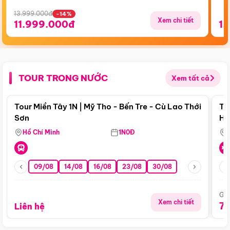
13.999.000đ
-14%
Xem chi tiết
11.999.000đ
1.
TOUR TRONG NƯỚC
Xem tất cả
Điểm nổi bật
Tour Miền Tây 1N | Mỹ Tho - Bến Tre - Cù Lao Thới
To
Sơn
Hu
Hồ Chí Minh
1N0Đ
09/08
14/08
16/08
23/08
30/08
Giá
Xem chi tiết
7
Liên hệ