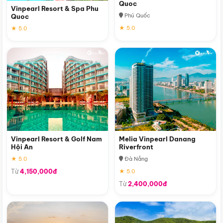
Quoc
Vinpearl Resort & Spa Phu
Phú Quốc
Quoc
★ 5.0
★ 5.0
Vinpearl Resort & Golf Nam
Melia Vinpearl Danang
Hội An
Riverfront
★ 5.0
Đà Nẵng
Từ
4,150,000đ
★ 5.0
Từ
2,400,000đ