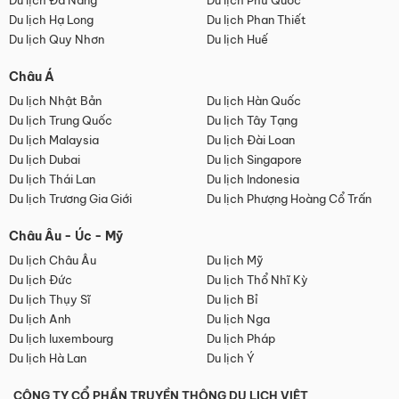
Du lịch Đà Nẵng
Du lịch Phú Quốc
Du lịch Hạ Long
Du lịch Phan Thiết
Du lịch Quy Nhơn
Du lịch Huế
Châu Á
Du lịch Nhật Bản
Du lịch Hàn Quốc
Du lịch Trung Quốc
Du lịch Tây Tạng
Du lịch Malaysia
Du lịch Đài Loan
Du lịch Dubai
Du lịch Singapore
Du lịch Thái Lan
Du lịch Indonesia
Du lịch Trương Gia Giới
Du lịch Phượng Hoàng Cổ Trấn
Châu Âu - Úc - Mỹ
Du lịch Châu Âu
Du lịch Mỹ
Du lịch Đức
Du lịch Thổ Nhĩ Kỳ
Du lịch Thụy Sĩ
Du lịch Bỉ
Du lịch Anh
Du lịch Nga
Du lịch luxembourg
Du lịch Pháp
Du lịch Hà Lan
Du lịch Ý
CÔNG TY CỔ PHẦN TRUYỀN THÔNG DU LỊCH VIỆT