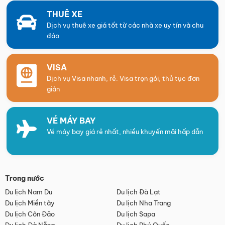
THUÊ XE
Dịch vụ thuê xe giá tốt từ các nhà xe uy tín và chu
đáo
VISA
Dịch vụ Visa nhanh, rẻ. Visa trọn gói, thủ tục đơn
giản
VÉ MÁY BAY
Vé máy bay giá rẻ nhất, nhiều khuyến mãi hấp dẫn
Trong nước
Du lịch Nam Du
Du lịch Đà Lạt
Du lịch Miền tây
Du lịch Nha Trang
Du lịch Côn Đảo
Du lịch Sapa