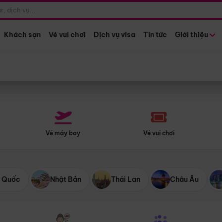
Điểm khởi hành
Tháng khở
Hồ Chí Minh
Bất kỳ 
Khách sạn
Vé vui chơi
Dịch vụ visa
Tin tức
Giới thiệu
Vé máy bay
Vé vui chơi
 Quốc
Nhật Bản
Thái Lan
Châu Âu