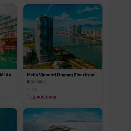
Hội An
Melia Vinpearl Danang Riverfront
Đà Nẵng
★ 5.0
Từ
2,400,000đ