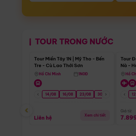
TOUR TRONG NƯỚC
Điểm nổi bật
Tour Miền Tây 1N | Mỹ Tho - Bến
Tour Đ
Tre - Cù Lao Thới Sơn
Nà - H
Nha
Hồ Chí Minh
1N0Đ
Hồ Ch
14/08
16/08
23/08
30/08
06/09
12
1
‹
Giá từ:
Xem chi tiết
7.89
Liên hệ