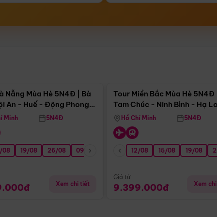
Điểm nổi bật
Điểm nổi
à Nẵng Mùa Hè 5N4Đ | Bà
Tour Miền Bắc Mùa Hè 5N4Đ 
ội An - Huế - Động Phong
Tam Chúc - Ninh Bình - Hạ L
í Minh
5N4Đ
Hồ Chí Minh
5N4Đ
/08
3/09
19/08
20/09
26/08
27/09
09/09
16/09
12/08
23/09
15/08
30/09
19/08
07/10
2
Giá từ:
Xem chi tiết
Xem chi 
9.000đ
9.399.000đ