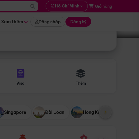
i hành
Hồ Chí Minh
Giỏ hàng
Tìm tour
tháng nào
Xem thêm
Đăng nhập
Đăng ký
Visa
Thêm
Singapore
Đài Loan
Hong Kong
Mỹ