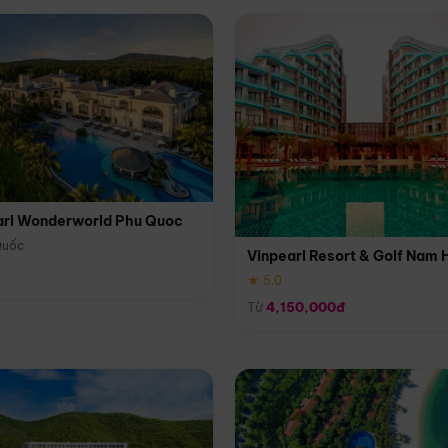
arl Wonderworld Phu Quoc
Quốc
Vinpearl Resort & Golf Nam 
★ 5.0
Từ
4,150,000đ