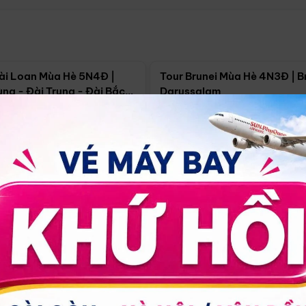
Điểm nổi bật
Điểm nổi
ài Loan Mùa Hè 5N4Đ |
Tour Brunei Mùa Hè 4N3Đ | B
ng - Đài Trung - Đài Bắc
Darussalam
j)
í Minh
5N4Đ
Hồ Chí Minh
4N3Đ
4/09
18/09
30/08
17/09
24/09
Giá từ:
Xem chi tiết
Xem chi 
90.000đ
14.499.000đ