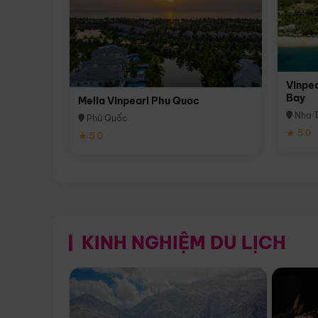
Vinpea
Bay
Melia Vinpearl Phu Quoc
Nha T
Phú Quốc
★ 5.0
★ 5.0
KINH NGHIỆM DU LỊCH