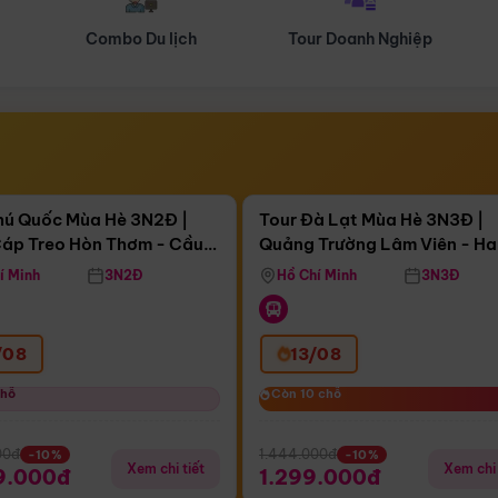
Tour Doanh Nghiệp
Du lịch Hành Hương
Điểm nổi bật
Điểm nổi
ngày 13:45:21
Còn
04 ngày 13:45:21
hú Quốc Mùa Hè 3N2Đ |
Tour Đà Lạt Mùa Hè 3N3Đ |
áp Treo Hòn Thơm - Cầu
Quảng Trường Lâm Viên - H
áp Treo Hòn Thơm
Công Viên Nước Aquatopia
Hill - Puppy Farm
í Minh
3N2Đ
Hồ Chí Minh
3N3Đ
/08
13/08
chỗ
chỗ
Còn 10 chỗ
Còn 10 chỗ
00đ
1.444.000đ
-10%
-10%
Xem chi tiết
Xem chi 
9.000đ
1.299.000đ