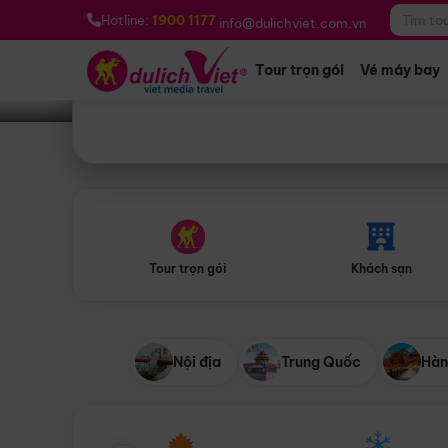
Bạn muốn đi đâu?
*
Hotline:
1900 1177
info@dulichviet.com.vn
Tour trọn gói
Vé máy bay
Tour trọn gói
Khách sạn
Nội địa
Trung Quốc
Hàn