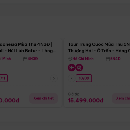
Điểm nổi bật
Điểm nổi
ndonesia Mùa Thu 4N3Đ |
Tour Trung Quôc Mùa Thu 5N
li - Núi Lửa Batur - Làng
Thượng Hải - Ô Trấn - Hàng
puran
(Tour Không Shopping)
í Minh
4N3Đ
Hồ Chí Minh
5N4Đ
/11
10/09
Giá từ:
Xem chi tiết
Xem chi 
90.000đ
15.499.000đ