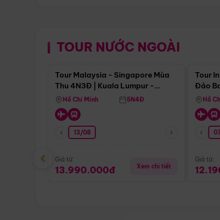
TOUR NƯỚC NGOÀI
Điểm nổi bật
Tour Malaysia - Singapore Mùa
Tour I
Thu 4N3Đ | Kuala Lumpur -
Đảo Ba
Malacca - Johor Baru -
Pengli
Hồ Chí Minh
5N4Đ
Hồ Ch
Singapore
13/08
07
‹
Giá từ:
Giá từ:
Xem chi tiết
13.990.000đ
12.1