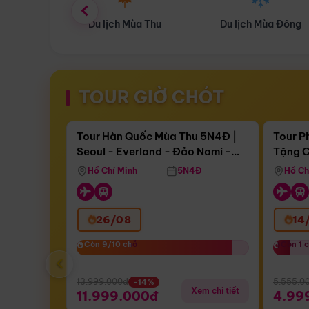
ùa Thu
Du lịch Mùa Đông
Combo Du lịch
TOUR GIỜ CHÓT
Điểm nổi bật
Còn
17 ngày 13:45:21
Còn
05 
Tour Hàn Quốc Mùa Thu 5N4Đ |
Tour P
Seoul - Everland - Đảo Nami -
Tặng C
Bay Sun Phuquoc Airways
Tặng C
Tháp Namsan (Bay Sun Phuquoc
Hôn - 
Hồ Chí Minh
5N4Đ
Hồ Ch
Airways)
26/08
14
Còn 9/10 chỗ
Còn 9/10 chỗ
Còn 1 
Còn 1 
‹
13.999.000đ
5.555.0
-14%
Xem chi tiết
11.999.000đ
4.99