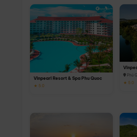
Vinpe
Phú 
Vinpearl Resort & Spa Phu Quoc
★ 5.0
★ 5.0