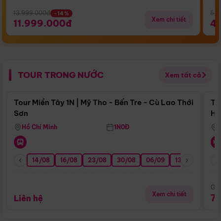
13.999.000đ
5.5
-14%
Xem chi tiết
11.999.000đ
4
TOUR TRONG NƯỚC
Xem tất cả
Điểm nổi bật
Tour Miền Tây 1N | Mỹ Tho - Bến Tre - Cù Lao Thới
To
Sơn
Hu
Hồ Chí Minh
1N0Đ
14/08
16/08
23/08
30/08
06/09
13/09
20/0
Giá
Xem chi tiết
7
Liên hệ