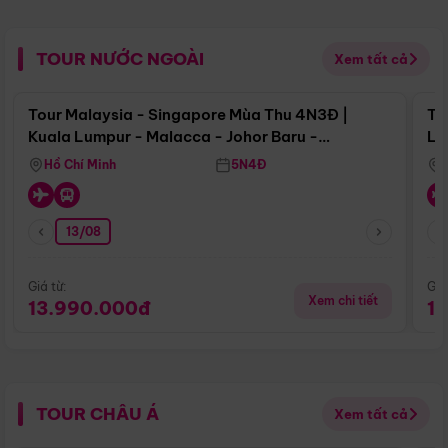
TOUR NƯỚC NGOÀI
Xem tất cả
Điểm nổi bật
Tour Malaysia - Singapore Mùa Thu 4N3Đ |
To
Kuala Lumpur - Malacca - Johor Baru -
Lử
Singapore
Hồ Chí Minh
5N4Đ
13/08
Giá từ:
Giá
Xem chi tiết
13.990.000đ
1
TOUR CHÂU Á
Xem tất cả
Điểm nổi bật