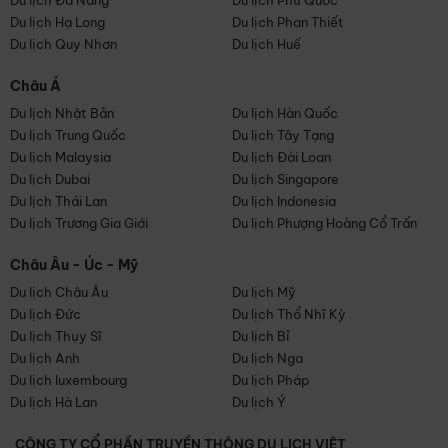
Du lịch Đà Nẵng
Du lịch Phú Quốc
Du lịch Hạ Long
Du lịch Phan Thiết
Du lịch Quy Nhơn
Du lịch Huế
Châu Á
Du lịch Nhật Bản
Du lịch Hàn Quốc
Du lịch Trung Quốc
Du lịch Tây Tạng
Du lịch Malaysia
Du lịch Đài Loan
Du lịch Dubai
Du lịch Singapore
Du lịch Thái Lan
Du lịch Indonesia
Du lịch Trương Gia Giới
Du lịch Phượng Hoàng Cổ Trấn
Châu Âu - Úc - Mỹ
Du lịch Châu Âu
Du lịch Mỹ
Du lịch Đức
Du lịch Thổ Nhĩ Kỳ
Du lịch Thụy Sĩ
Du lịch Bỉ
Du lịch Anh
Du lịch Nga
Du lịch luxembourg
Du lịch Pháp
Du lịch Hà Lan
Du lịch Ý
CÔNG TY CỔ PHẦN TRUYỀN THÔNG DU LỊCH VIỆT