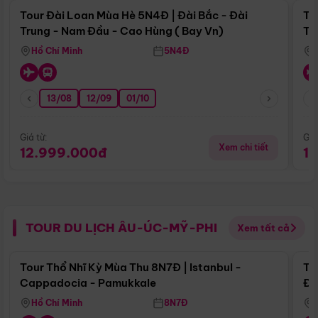
Tour Đài Loan Mùa Hè 5N4Đ | Đài Bắc - Đài
To
Trung - Nam Đầu - Cao Hùng ( Bay Vn)
Tr
Hồ Chí Minh
5N4Đ
13/08
12/09
01/10
Giá từ:
Giá
Xem chi tiết
12.999.000đ
1
TOUR DU LỊCH ÂU-ÚC-MỸ-PHI
Xem tất cả
Điểm nổi bật
Tour Thổ Nhĩ Kỳ Mùa Thu 8N7Đ | Istanbul -
To
Cappadocia - Pamukkale
Đế
Hồ Chí Minh
8N7Đ