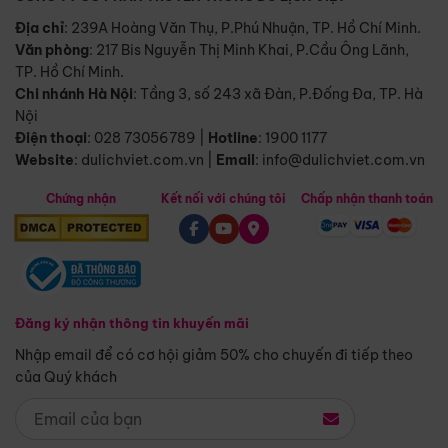
Địa chỉ
: 239A Hoàng Văn Thụ, P.Phú Nhuận, TP. Hồ Chí Minh.
Văn phòng
:
217 Bis Nguyễn Thị Minh Khai, P.Cầu Ông Lãnh,
TP. Hồ Chí Minh.
Chi nhánh Hà Nội
:
Tầng 3, số 243 xã Đàn, P.Đống Đa, TP. Hà
Nội
Điện thoại
:
028 73056789
|
Hotline
:
1900 1177
Website
:
dulichviet.com.vn
|
Email
:
info@dulichviet.com.vn
Chứng nhận
Kết nối với chúng tôi
Chấp nhận thanh toán
Đăng ký nhận thông tin khuyến mãi
Nhập email để có cơ hội giảm 50% cho chuyến đi tiếp theo
của Quý khách