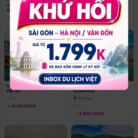
Quoc
Vinpearl Resort & Spa Phu
Phú Quốc
Quoc
★ 5.0
★ 5.0
Vinpearl Resort & Golf Nam
Melia Vinpearl Danang
Hội An
Riverfront
★ 5.0
Đà Nẵng
Từ
4,150,000đ
★ 5.0
Từ
2,400,000đ