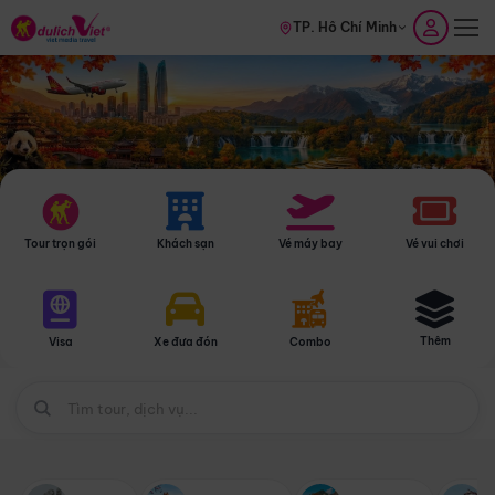
TP. Hồ Chí Minh
Tour trọn gói
Khách sạn
Vé máy bay
Vé vui chơi
Thêm
Visa
Xe đưa đón
Combo