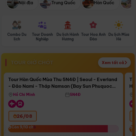
Nội địa
Trung Quốc
Hàn Quốc
N
Combo Du
Tour Doanh
Du lịch Hành
Tour Hoa Anh
Du lịch Mùa
D
lịch
Nghiệp
Hương
Đào
Hè
TOUR GIỜ CHÓT
Xem tất cả
Điểm nổi bật
Còn
17 ngày 16:00:02
Cò
Tour Hàn Quốc Mùa Thu 5N4Đ | Seoul - Everland
To
- Đảo Nami - Tháp Namsan (Bay Sun Phuquoc
Hò
Bay Sun Phuquoc Airways
Tặ
Airways)
Aq
Hồ Chí Minh
5N4Đ
26/08
‹
Còn 9/10 chỗ
Còn 9/10 chỗ
C
C