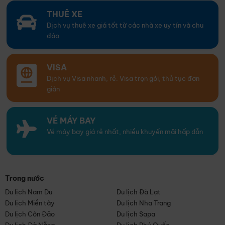
THUÊ XE
Dịch vụ thuê xe giá tốt từ các nhà xe uy tín và chu
đáo
VISA
Dịch vụ Visa nhanh, rẻ. Visa trọn gói, thủ tục đơn
giản
VÉ MÁY BAY
Vé máy bay giá rẻ nhất, nhiều khuyến mãi hấp dẫn
Trong nước
Du lịch Nam Du
Du lịch Đà Lạt
Du lịch Miền tây
Du lịch Nha Trang
Du lịch Côn Đảo
Du lịch Sapa