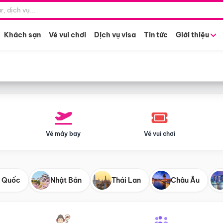
Điểm khởi hành
Tháng khở
Hồ Chí Minh
Bất kỳ 
Khách sạn
Vé vui chơi
Dịch vụ visa
Tin tức
Giới thiệu
Vé máy bay
Vé vui chơi
 Quốc
Nhật Bản
Thái Lan
Châu Âu