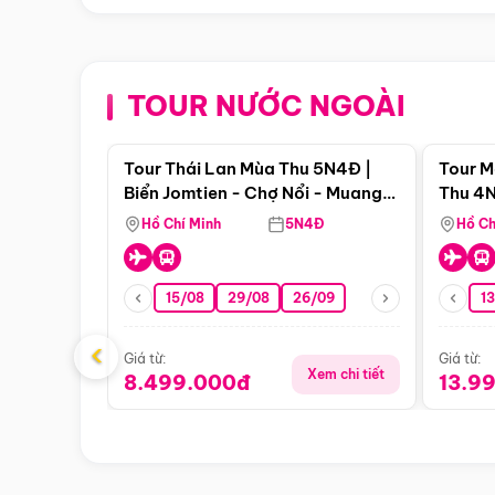
TOUR NƯỚC NGOÀI
Điểm nổi bật
Tour Thái Lan Mùa Thu 5N4Đ |
Tour M
Biển Jomtien - Chợ Nổi - Muang
Thu 4N
Boran - Suanthai
Malacc
Hồ Chí Minh
5N4Đ
Hồ Ch
Singa
15/08
29/08
26/09
1
‹
Giá từ:
Giá từ:
Xem chi tiết
8.499.000đ
13.9