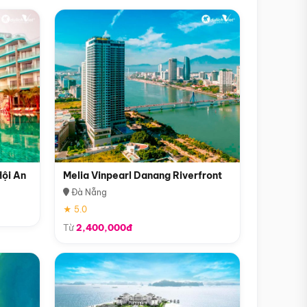
Hội An
Melia Vinpearl Danang Riverfront
Đà Nẵng
★ 5.0
Từ
2,400,000đ