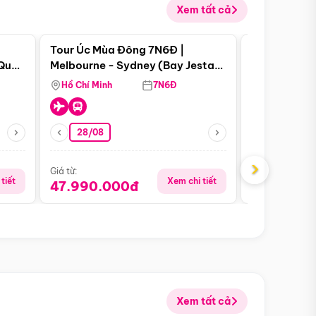
Xem tất cả
 bật
Điểm nổi bật
Tour Úc Mùa Đông 7N6Đ |
Tour Nam Ph
 Quan
Melbourne - Sydney (Bay Jestar
Cape Town -
Airways)
Bàn - Johan
Hồ Chí Minh
7N6Đ
Hồ Chí Minh
Safari - Lo
28/08
28/08
›
Giá từ:
Giá từ:
tiết
Xem chi tiết
47.990.000đ
88.900.0
Xem tất cả