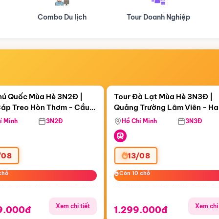
Tour Doanh Nghiệp
Du lịch Hành Hương
Điểm nổi bật
Điểm nổi
ngày 12:24:56
Còn
06 ngày 12:24:56
hú Quốc Mùa Hè 3N2Đ |
Tour Đà Lạt Mùa Hè 3N3Đ |
áp Treo Hòn Thơm - Cầu
Quảng Trường Lâm Viên - H
áp Treo Hòn Thơm
Công Viên Nước Aquatopia
Hill - Puppy Farm
í Minh
3N2Đ
Hồ Chí Minh
3N3Đ
/08
13/08
chỗ
chỗ
Còn 10 chỗ
Còn 10 chỗ
Xem chi tiết
Xem chi 
9.000đ
1.299.000đ