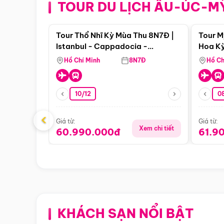
TOUR DU LỊCH ÂU-ÚC-M
Điểm nổi bật
Tour Thổ Nhĩ Kỳ Mùa Thu 8N7Đ |
Tour M
Istanbul - Cappadocia -
Hoa Kỳ
Pamukkale
Hồ Chí Minh
8N7Đ
Hồ Ch
10/12
0
‹
Giá từ:
Giá từ:
Xem chi tiết
60.990.000đ
61.9
KHÁCH SẠN NỔI BẬT