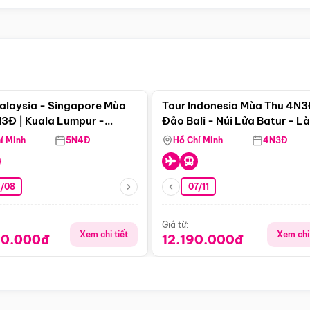
Điểm nổi bật
Điểm nổi
alaysia - Singapore Mùa
Tour Indonesia Mùa Thu 4N3
3Đ | Kuala Lumpur -
Đảo Bali - Núi Lửa Batur - L
a - Johor Baru -
Penglipuran
í Minh
5N4Đ
Hồ Chí Minh
4N3Đ
pore
3/08
07/11
Giá từ:
Xem chi tiết
Xem chi 
90.000đ
12.190.000đ