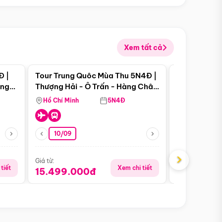
Xem tất cả
 bật
Điểm nổi bật
Đ |
Tour Trung Quôc Mùa Thu 5N4Đ |
Tour Trung
àng
Thượng Hải - Ô Trấn - Hàng Châu
| Thành Đô 
(Tour Không Shopping)
Viên Gấu Tr
Hồ Chí Minh
5N4Đ
Hồ Chí Minh
10/09
06/08
›
Giá từ:
Giá từ:
tiết
Xem chi tiết
15.499.000đ
18.990.0