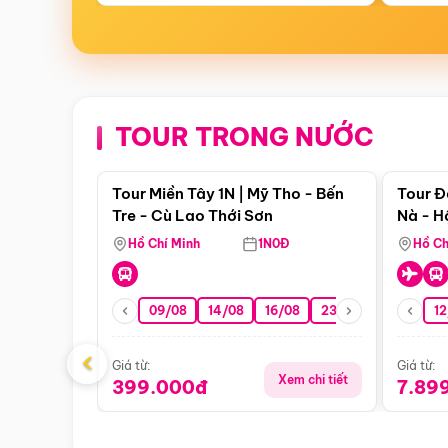
TOUR TRONG NƯỚC
Điểm nổi bật
Tour Miền Tây 1N | Mỹ Tho - Bến
Tour Đ
Tre - Cù Lao Thới Sơn
Nà - H
Nha
Hồ Chí Minh
1N0Đ
Hồ Ch
09/08
14/08
16/08
23/08
30/08
12
0
‹
Giá từ:
Giá từ:
Xem chi tiết
399.000đ
7.89