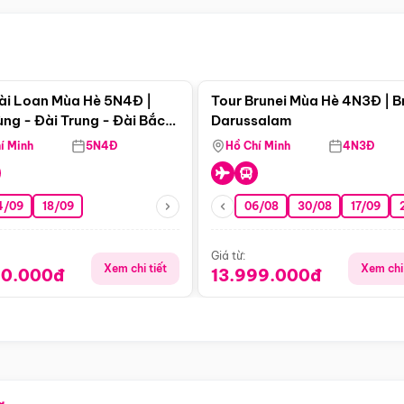
Điểm nổi bật
Điểm nổi
ài Loan Mùa Hè 5N4Đ |
Tour Brunei Mùa Hè 4N3Đ | B
ng - Đài Trung - Đài Bắc
Darussalam
j)
í Minh
5N4Đ
Hồ Chí Minh
4N3Đ
4/09
18/09
06/08
30/08
17/09
Giá từ:
Xem chi tiết
Xem chi 
90.000đ
13.999.000đ