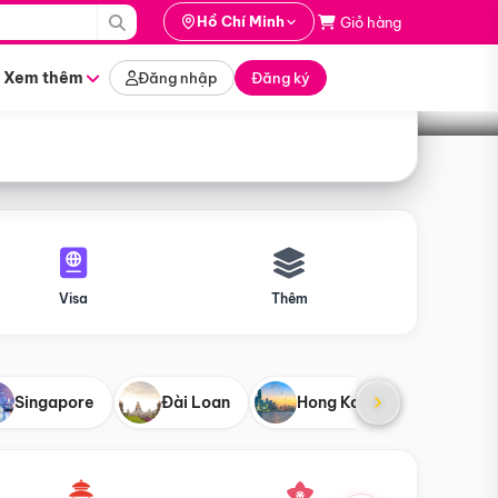
i hành
Hồ Chí Minh
Giỏ hàng
Tìm tour
tháng nào
Xem thêm
Đăng nhập
Đăng ký
Visa
Thêm
Singapore
Đài Loan
Hong Kong
Mỹ