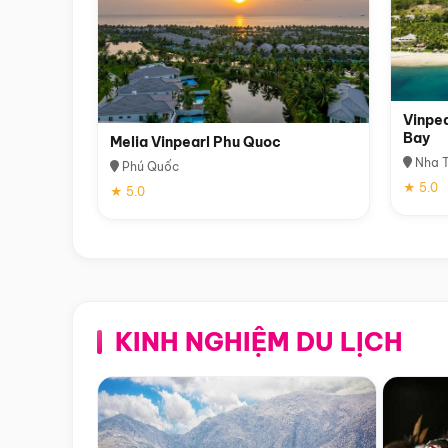
Vinpea
Bay
Melia Vinpearl Phu Quoc
Nha T
Phú Quốc
★ 5.0
★ 5.0
KINH NGHIỆM DU LỊCH