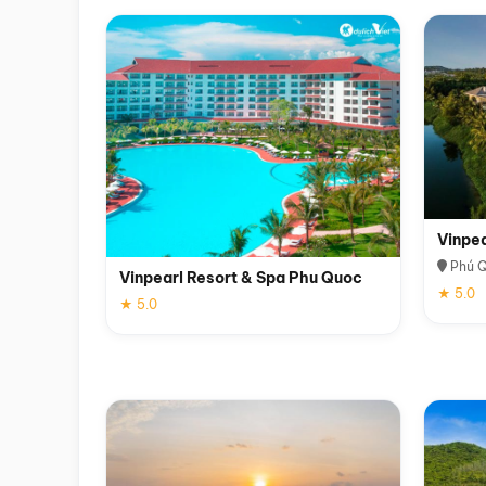
Vinpe
Phú 
Vinpearl Resort & Spa Phu Quoc
★ 5.0
★ 5.0