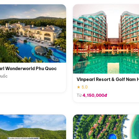
arl Wonderworld Phu Quoc
Quốc
Vinpearl Resort & Golf Nam 
★ 5.0
Từ
4,150,000đ