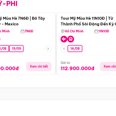
Ỹ-PHI
Điểm nổi bật
Điểm nổi
ỹ Mùa Hè 7N6Đ | Bờ Tây
Tour Mỹ Mùa Hè 11N10Đ | Từ
 - Mexico
Thành Phố Sôi Động Đến Kỳ
Thiên Nhiên Mỹ
í Minh
7N6Đ
Hồ Chí Minh
11N10Đ
8/08
19/09
14/08
Giá từ:
Xem chi tiết
Xem chi 
00.000đ
112.900.000đ