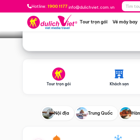
Bạn muốn đi đâu?
*
Hotline:
1900 1177
info@dulichviet.com.vn
Tour trọn gói
Vé máy bay
Tour trọn gói
Khách sạn
Nội địa
Trung Quốc
Hàn