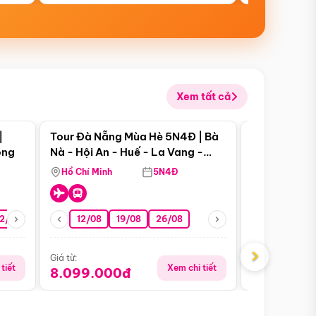
Xem tất cả
 bật
Điểm nổi bật
|
Tour Đà Nẵng Mùa Hè 5N4Đ | Bà
Tour Đà Nẵn
ong
Nà - Hội An - Huế - La Vang -
Nà - Hội An
Động Thiên Đường
Nha
Hồ Chí Minh
5N4Đ
Hồ Chí Minh
2/08
26/08
05/09
12/08
19/08
09/09
26/08
12/09
13/08
›
Giá từ:
Giá từ:
tiết
Xem chi tiết
8.099.000đ
6.899.00