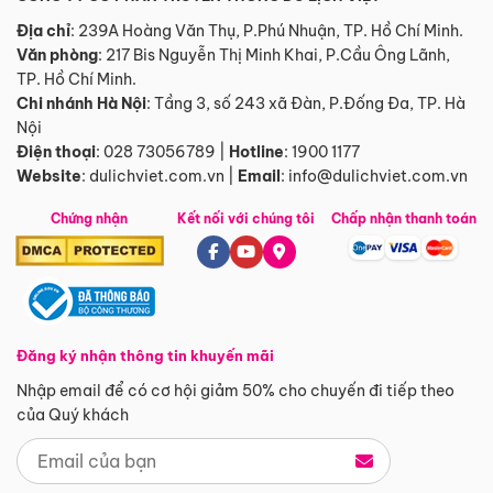
Địa chỉ
: 239A Hoàng Văn Thụ, P.Phú Nhuận, TP. Hồ Chí Minh.
Văn phòng
:
217 Bis Nguyễn Thị Minh Khai, P.Cầu Ông Lãnh,
TP. Hồ Chí Minh.
Chi nhánh Hà Nội
:
Tầng 3, số 243 xã Đàn, P.Đống Đa, TP. Hà
Nội
Điện thoại
:
028 73056789
|
Hotline
:
1900 1177
Website
:
dulichviet.com.vn
|
Email
:
info@dulichviet.com.vn
Chứng nhận
Kết nối với chúng tôi
Chấp nhận thanh toán
Đăng ký nhận thông tin khuyến mãi
Nhập email để có cơ hội giảm 50% cho chuyến đi tiếp theo
của Quý khách