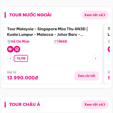
TOUR NƯỚC NGOÀI
Xem tất cả
Điểm nổi bật
Tour Malaysia - Singapore Mùa Thu 4N3Đ |
To
Kuala Lumpur - Malacca - Johor Baru -
Lử
Singapore
Hồ Chí Minh
5N4Đ
13/08
Giá từ:
Giá
Xem chi tiết
13.990.000đ
1
TOUR CHÂU Á
Xem tất cả
Điểm nổi bật