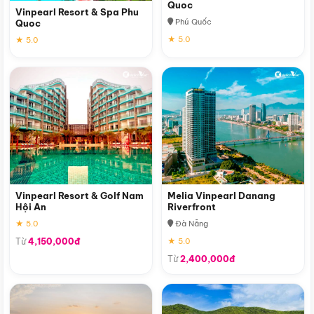
Quoc
Vinpearl Resort & Spa Phu
Phú Quốc
Quoc
★ 5.0
★ 5.0
Vinpearl Resort & Golf Nam
Melia Vinpearl Danang
Hội An
Riverfront
★ 5.0
Đà Nẵng
Từ
4,150,000đ
★ 5.0
Từ
2,400,000đ