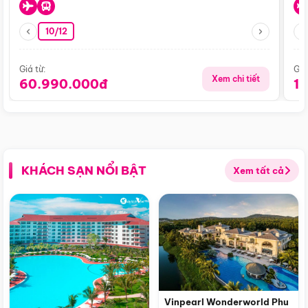
10/12
Giá từ:
Giá
Xem chi tiết
60.990.000đ
1
KHÁCH SẠN NỔI BẬT
Xem tất cả
Vinpearl Wonderworld Phu