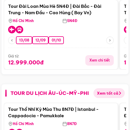
Tour Đài Loan Mùa Hè 5N4Đ | Đài Bắc - Đài
To
Trung - Nam Đầu - Cao Hùng ( Bay Vn)
Tr
Hồ Chí Minh
5N4Đ
13/08
12/09
01/10
Giá từ:
Giá
Xem chi tiết
12.999.000đ
1
TOUR DU LỊCH ÂU-ÚC-MỸ-PHI
Xem tất cả
Điểm nổi bật
Tour Thổ Nhĩ Kỳ Mùa Thu 8N7Đ | Istanbul -
To
Cappadocia - Pamukkale
Đế
Hồ Chí Minh
8N7Đ