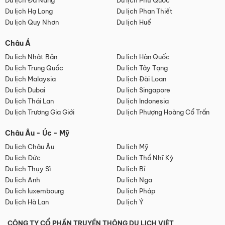
Du lịch Đà Nẵng
Du lịch Phú Quốc
Du lịch Hạ Long
Du lịch Phan Thiết
Du lịch Quy Nhơn
Du lịch Huế
Châu Á
Du lịch Nhật Bản
Du lịch Hàn Quốc
Du lịch Trung Quốc
Du lịch Tây Tạng
Du lịch Malaysia
Du lịch Đài Loan
Du lịch Dubai
Du lịch Singapore
Du lịch Thái Lan
Du lịch Indonesia
Du lịch Trương Gia Giới
Du lịch Phượng Hoàng Cổ Trấn
Châu Âu - Úc - Mỹ
Du lịch Châu Âu
Du lịch Mỹ
Du lịch Đức
Du lịch Thổ Nhĩ Kỳ
Du lịch Thụy Sĩ
Du lịch Bỉ
Du lịch Anh
Du lịch Nga
Du lịch luxembourg
Du lịch Pháp
Du lịch Hà Lan
Du lịch Ý
CÔNG TY CỔ PHẦN TRUYỀN THÔNG DU LỊCH VIỆT