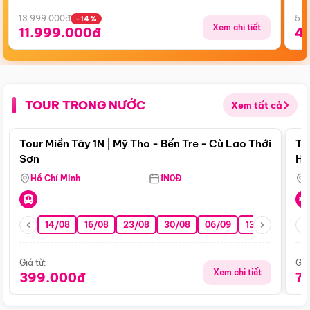
13.999.000đ
5.5
-14%
Xem chi tiết
11.999.000đ
4
TOUR TRONG NƯỚC
Xem tất cả
Điểm nổi bật
Tour Miền Tây 1N | Mỹ Tho - Bến Tre - Cù Lao Thới
To
Sơn
Hu
Hồ Chí Minh
1N0Đ
14/08
16/08
23/08
30/08
06/09
13/09
20/0
Giá từ:
Giá
Xem chi tiết
399.000đ
7