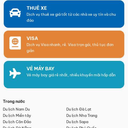
THUÊ XE
Dịch vụ thuê xe giá tốt từ các nhà xe uy tín và chu
đáo
VISA
Dịch vụ Visa nhanh, rẻ. Visa trọn gói, thủ tục đơn
giản
VÉ MÁY BAY
Vé máy bay giá rẻ nhất, nhiều khuyến mãi hấp dẫn
Trong nước
Du lịch Nam Du
Du lịch Đà Lạt
Du lịch Miền tây
Du lịch Nha Trang
Du lịch Côn Đảo
Du lịch Sapa