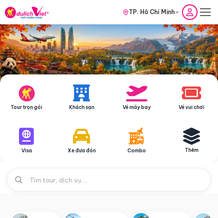
TP. Hồ Chí Minh
Tour trọn gói
Khách sạn
Vé máy bay
Vé vui chơi
Thêm
Visa
Xe đưa đón
Combo