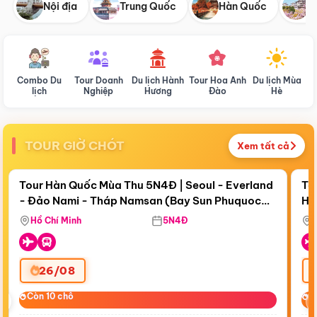
Nội địa
Trung Quốc
Hàn Quốc
N
Combo Du
Tour Doanh
Du lịch Hành
Tour Hoa Anh
Du lịch Mùa
D
lịch
Nghiệp
Hương
Đào
Hè
TOUR GIỜ CHÓT
Xem tất cả
Điểm nổi bật
Còn
18 ngày 03:30:29
Cò
Tour Hàn Quốc Mùa Thu 5N4Đ | Seoul - Everland
To
- Đảo Nami - Tháp Namsan (Bay Sun Phuquoc
Hò
Bay Sun Phuquoc Airways
Tặ
Airways)
Aq
Hồ Chí Minh
5N4Đ
26/08
‹
Còn 10 chỗ
Còn 10 chỗ
C
C