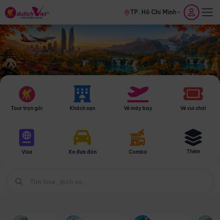
TP. Hồ Chí Minh
Tour trọn gói
Khách sạn
Vé máy bay
Vé vui chơi
Thêm
Visa
Xe đưa đón
Combo