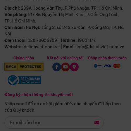
Địa chỉ
: 239A Hoàng Văn Thụ, P.Phú Nhuận, TP. Hồ Chí Minh.
Văn phòng
:
217 Bis Nguyễn Thị Minh Khai, P.Cầu Ông Lãnh,
TP. Hồ Chí Minh.
Chi nhánh Hà Nội
:
Tầng 3, số 243 xã Đàn, P.Đống Đa, TP. Hà
Nội
Điện thoại
:
028 73056789
|
Hotline
:
1900 1177
Website
:
dulichviet.com.vn
|
Email
:
info@dulichviet.com.vn
Chứng nhận
Kết nối với chúng tôi
Chấp nhận thanh toán
Đăng ký nhận thông tin khuyến mãi
Nhập email để có cơ hội giảm 50% cho chuyến đi tiếp theo
của Quý khách