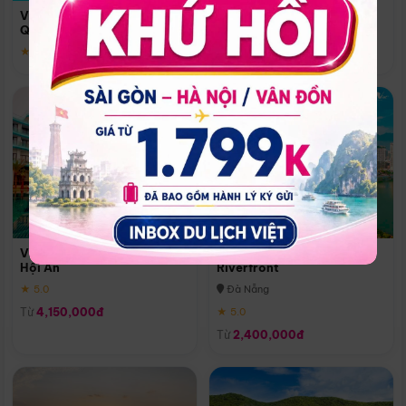
Quoc
Vinpearl Resort & Spa Phu
Phú Quốc
Quoc
★ 5.0
★ 5.0
Vinpearl Resort & Golf Nam
Melia Vinpearl Danang
Hội An
Riverfront
★ 5.0
Đà Nẵng
Từ
4,150,000đ
★ 5.0
Từ
2,400,000đ