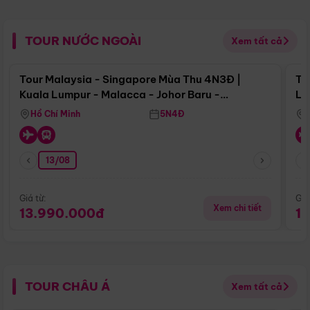
TOUR NƯỚC NGOÀI
Xem tất cả
Điểm nổi bật
Tour Malaysia - Singapore Mùa Thu 4N3Đ |
To
Kuala Lumpur - Malacca - Johor Baru -
Lử
Singapore
Hồ Chí Minh
5N4Đ
13/08
Giá từ:
Giá
Xem chi tiết
13.990.000đ
1
TOUR CHÂU Á
Xem tất cả
Điểm nổi bật