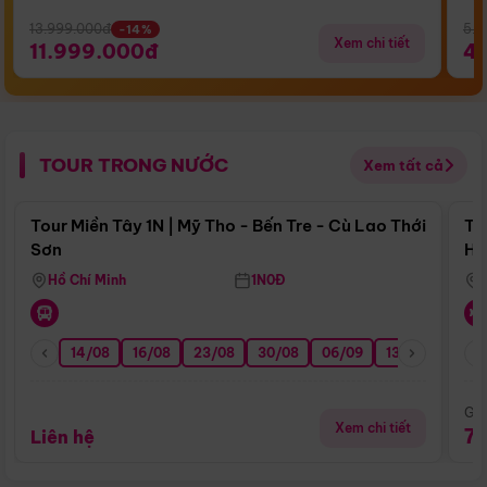
13.999.000đ
5.5
-14%
Xem chi tiết
11.999.000đ
4
TOUR TRONG NƯỚC
Xem tất cả
Điểm nổi bật
Tour Miền Tây 1N | Mỹ Tho - Bến Tre - Cù Lao Thới
To
Sơn
Hu
Hồ Chí Minh
1N0Đ
14/08
16/08
23/08
30/08
06/09
13/09
20/0
Giá
Xem chi tiết
7
Liên hệ