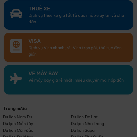
THUÊ XE
Dịch vụ thuê xe giá tốt từ các nhà xe uy tín và chu
đáo
VISA
Dịch vụ Visa nhanh, rẻ. Visa trọn gói, thủ tục đơn
giản
VÉ MÁY BAY
Vé máy bay giá rẻ nhất, nhiều khuyến mãi hấp dẫn
Trong nước
Du lịch Nam Du
Du lịch Đà Lạt
Du lịch Miền tây
Du lịch Nha Trang
Du lịch Côn Đảo
Du lịch Sapa