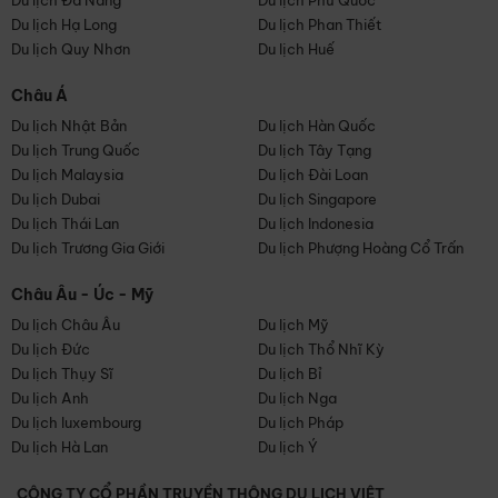
Du lịch Đà Nẵng
Du lịch Phú Quốc
Du lịch Hạ Long
Du lịch Phan Thiết
Du lịch Quy Nhơn
Du lịch Huế
Châu Á
Du lịch Nhật Bản
Du lịch Hàn Quốc
Du lịch Trung Quốc
Du lịch Tây Tạng
Du lịch Malaysia
Du lịch Đài Loan
Du lịch Dubai
Du lịch Singapore
Du lịch Thái Lan
Du lịch Indonesia
Du lịch Trương Gia Giới
Du lịch Phượng Hoàng Cổ Trấn
Châu Âu - Úc - Mỹ
Du lịch Châu Âu
Du lịch Mỹ
Du lịch Đức
Du lịch Thổ Nhĩ Kỳ
Du lịch Thụy Sĩ
Du lịch Bỉ
Du lịch Anh
Du lịch Nga
Du lịch luxembourg
Du lịch Pháp
Du lịch Hà Lan
Du lịch Ý
CÔNG TY CỔ PHẦN TRUYỀN THÔNG DU LỊCH VIỆT