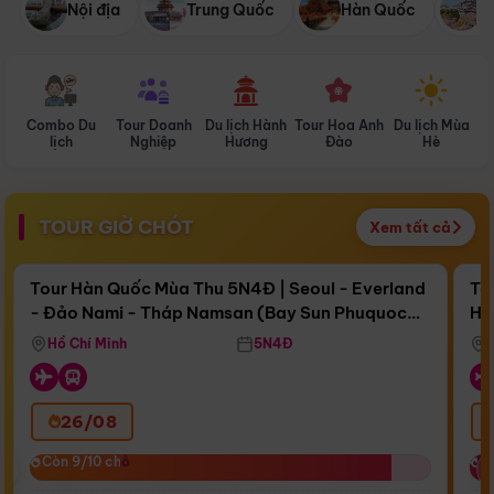
Nội địa
Trung Quốc
Hàn Quốc
N
Combo Du
Tour Doanh
Du lịch Hành
Tour Hoa Anh
Du lịch Mùa
D
lịch
Nghiệp
Hương
Đào
Hè
TOUR GIỜ CHÓT
Xem tất cả
Điểm nổi bật
Còn
17 ngày 09:27:56
Cò
Tour Hàn Quốc Mùa Thu 5N4Đ | Seoul - Everland
To
- Đảo Nami - Tháp Namsan (Bay Sun Phuquoc
Hò
Bay Sun Phuquoc Airways
Tặ
Airways)
Aq
Hồ Chí Minh
5N4Đ
26/08
‹
Còn 9/10 chỗ
Còn 9/10 chỗ
C
C