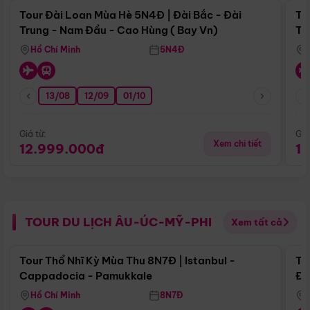
Tour Đài Loan Mùa Hè 5N4Đ | Đài Bắc - Đài
To
Trung - Nam Đầu - Cao Hùng ( Bay Vn)
Tr
Hồ Chí Minh
5N4Đ
13/08
12/09
01/10
Giá từ:
Giá
Xem chi tiết
12.999.000đ
1
TOUR DU LỊCH ÂU-ÚC-MỸ-PHI
Xem tất cả
Điểm nổi bật
Tour Thổ Nhĩ Kỳ Mùa Thu 8N7Đ | Istanbul -
To
Cappadocia - Pamukkale
Đế
Hồ Chí Minh
8N7Đ