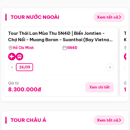
TOUR NƯỚC NGOÀI
Xem tất cả
Điểm nổi bật
Tour Thái Lan Mùa Thu 5N4Đ | Biển Jomtien -
To
Chợ Nổi - Muang Boran - Suanthai (Bay Vietnam
Ku
Airlines)
Si
Hồ Chí Minh
5N4Đ
26/09
Giá từ:
Giá
Xem chi tiết
8.300.000đ
1
TOUR CHÂU Á
Xem tất cả
Điểm nổi bật