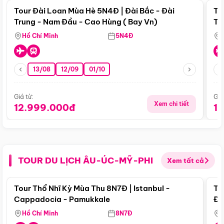
Tour Đài Loan Mùa Hè 5N4Đ | Đài Bắc - Đài
To
Trung - Nam Đầu - Cao Hùng ( Bay Vn)
Tr
Hồ Chí Minh
5N4Đ
13/08
12/09
01/10
Giá từ:
Giá
Xem chi tiết
12.999.000đ
1
TOUR DU LỊCH ÂU-ÚC-MỸ-PHI
Xem tất cả
Điểm nổi bật
Tour Thổ Nhĩ Kỳ Mùa Thu 8N7Đ | Istanbul -
To
Cappadocia - Pamukkale
Đế
Hồ Chí Minh
8N7Đ