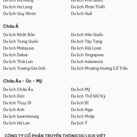
Du lịch Đà Nẵng
Du lịch Phú Quốc
Du lịch Hạ Long
Du lịch Phan Thiết
Du lịch Quy Nhơn
Du lịch Huế
Châu Á
Du lịch Nhật Bản
Du lịch Hàn Quốc
Du lịch Trung Quốc
Du lịch Tây Tạng
Du lịch Malaysia
Du lịch Đài Loan
Du lịch Dubai
Du lịch Singapore
Du lịch Thái Lan
Du lịch Indonesia
Du lịch Trương Gia Giới
Du lịch Phượng Hoàng Cổ Trấn
Châu Âu - Úc - Mỹ
Du lịch Châu Âu
Du lịch Mỹ
Du lịch Đức
Du lịch Thổ Nhĩ Kỳ
Du lịch Thụy Sĩ
Du lịch Bỉ
Du lịch Anh
Du lịch Nga
Du lịch luxembourg
Du lịch Pháp
Du lịch Hà Lan
Du lịch Ý
CÔNG TY CỔ PHẦN TRUYỀN THÔNG DU LỊCH VIỆT