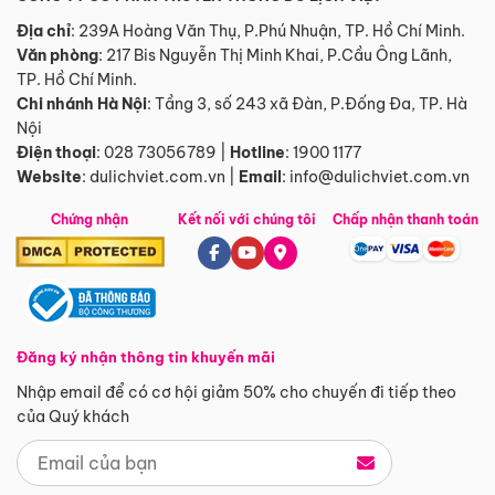
Địa chỉ
: 239A Hoàng Văn Thụ, P.Phú Nhuận, TP. Hồ Chí Minh.
Văn phòng
:
217 Bis Nguyễn Thị Minh Khai, P.Cầu Ông Lãnh,
TP. Hồ Chí Minh.
Chi nhánh Hà Nội
:
Tầng 3, số 243 xã Đàn, P.Đống Đa, TP. Hà
Nội
Điện thoại
:
028 73056789
|
Hotline
:
1900 1177
Website
:
dulichviet.com.vn
|
Email
:
info@dulichviet.com.vn
Chứng nhận
Kết nối với chúng tôi
Chấp nhận thanh toán
Đăng ký nhận thông tin khuyến mãi
Nhập email để có cơ hội giảm 50% cho chuyến đi tiếp theo
của Quý khách