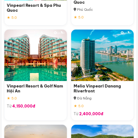
Quoc
Vinpearl Resort & Spa Phu
Phú Quốc
Quoc
★ 5.0
★ 5.0
Vinpearl Resort & Golf Nam
Melia Vinpearl Danang
Hội An
Riverfront
★ 5.0
Đà Nẵng
Từ
4,150,000đ
★ 5.0
Từ
2,400,000đ