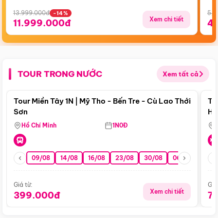
13.999.000đ
5.5
-14%
Xem chi tiết
11.999.000đ
4
TOUR TRONG NƯỚC
Xem tất cả
Điểm nổi bật
Tour Miền Tây 1N | Mỹ Tho - Bến Tre - Cù Lao Thới
To
Sơn
Hu
Hồ Chí Minh
1N0Đ
09/08
14/08
16/08
23/08
30/08
06/09
13/0
Giá từ:
Giá
Xem chi tiết
399.000đ
7