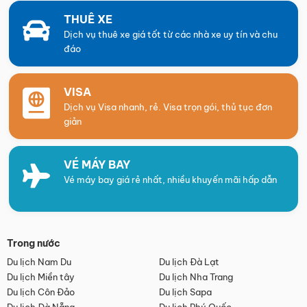
THUÊ XE
Dịch vụ thuê xe giá tốt từ các nhà xe uy tín và chu
đáo
VISA
Dịch vụ Visa nhanh, rẻ. Visa trọn gói, thủ tục đơn
giản
VÉ MÁY BAY
Vé máy bay giá rẻ nhất, nhiều khuyến mãi hấp dẫn
Trong nước
Du lịch Nam Du
Du lịch Đà Lạt
Du lịch Miền tây
Du lịch Nha Trang
Du lịch Côn Đảo
Du lịch Sapa