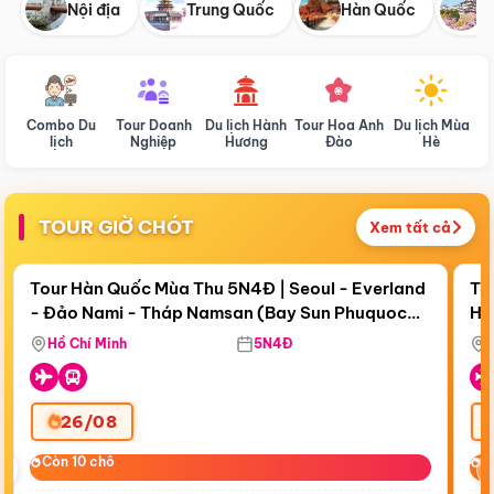
Nội địa
Trung Quốc
Hàn Quốc
N
Combo Du
Tour Doanh
Du lịch Hành
Tour Hoa Anh
Du lịch Mùa
D
lịch
Nghiệp
Hương
Đào
Hè
TOUR GIỜ CHÓT
Xem tất cả
Điểm nổi bật
Còn
18 ngày 16:32:38
Cò
Tour Hàn Quốc Mùa Thu 5N4Đ | Seoul - Everland
To
- Đảo Nami - Tháp Namsan (Bay Sun Phuquoc
Hò
Bay Sun Phuquoc Airways
Tặ
Airways)
Aq
Hồ Chí Minh
5N4Đ
26/08
‹
Còn 10 chỗ
Còn 10 chỗ
C
C