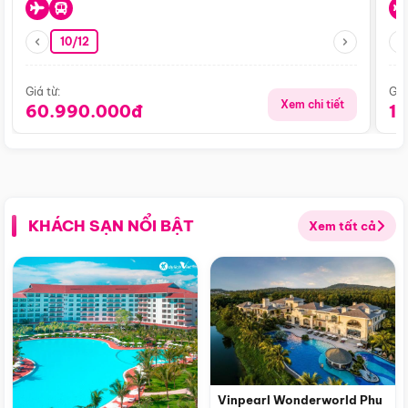
10/12
Giá từ:
Giá
Xem chi tiết
60.990.000đ
1
KHÁCH SẠN NỔI BẬT
Xem tất cả
Vinpearl Wonderworld Phu