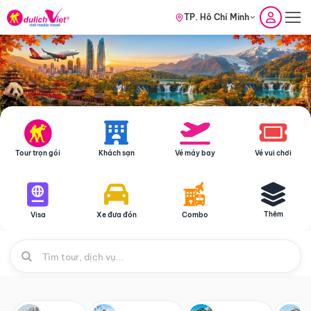
TP. Hồ Chí Minh
Tour trọn gói
Khách sạn
Vé máy bay
Vé vui chơi
Thêm
Visa
Xe đưa đón
Combo