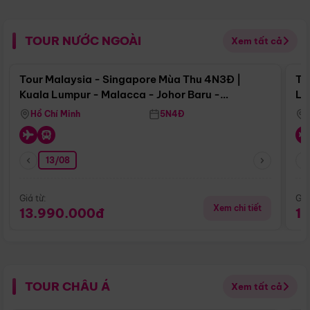
TOUR NƯỚC NGOÀI
Xem tất cả
Điểm nổi bật
Tour Malaysia - Singapore Mùa Thu 4N3Đ |
To
Kuala Lumpur - Malacca - Johor Baru -
Lử
Singapore
Hồ Chí Minh
5N4Đ
13/08
Giá từ:
Giá
Xem chi tiết
13.990.000đ
1
TOUR CHÂU Á
Xem tất cả
Điểm nổi bật