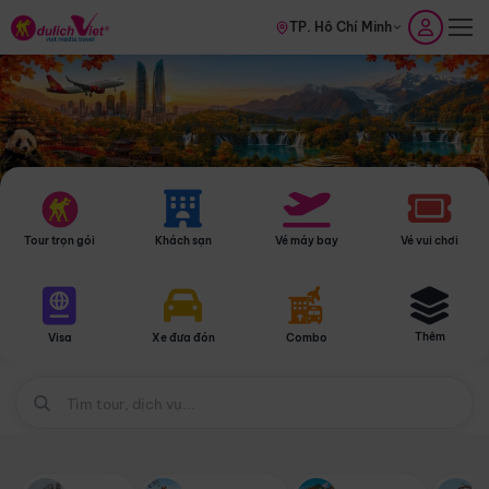
TP. Hồ Chí Minh
Tour trọn gói
Khách sạn
Vé máy bay
Vé vui chơi
Thêm
Visa
Xe đưa đón
Combo