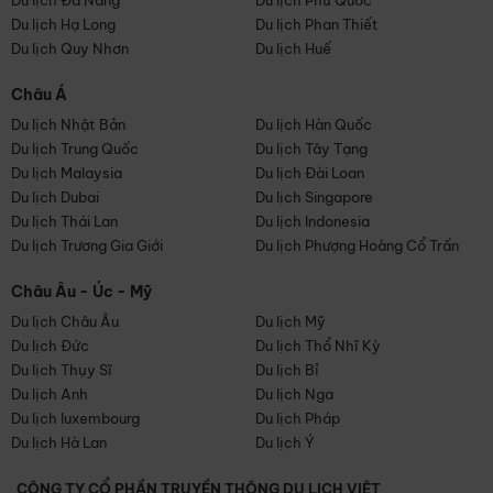
Du lịch Đà Nẵng
Du lịch Phú Quốc
Du lịch Hạ Long
Du lịch Phan Thiết
Du lịch Quy Nhơn
Du lịch Huế
Châu Á
Du lịch Nhật Bản
Du lịch Hàn Quốc
Du lịch Trung Quốc
Du lịch Tây Tạng
Du lịch Malaysia
Du lịch Đài Loan
Du lịch Dubai
Du lịch Singapore
Du lịch Thái Lan
Du lịch Indonesia
Du lịch Trương Gia Giới
Du lịch Phượng Hoàng Cổ Trấn
Châu Âu - Úc - Mỹ
Du lịch Châu Âu
Du lịch Mỹ
Du lịch Đức
Du lịch Thổ Nhĩ Kỳ
Du lịch Thụy Sĩ
Du lịch Bỉ
Du lịch Anh
Du lịch Nga
Du lịch luxembourg
Du lịch Pháp
Du lịch Hà Lan
Du lịch Ý
CÔNG TY CỔ PHẦN TRUYỀN THÔNG DU LỊCH VIỆT