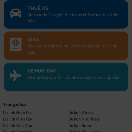
THUÊ XE
Dịch vụ thuê xe giá tốt từ các nhà xe uy tín và chu
đáo
VISA
Dịch vụ Visa nhanh, rẻ. Visa trọn gói, thủ tục đơn
giản
VÉ MÁY BAY
Vé máy bay giá rẻ nhất, nhiều khuyến mãi hấp dẫn
Trong nước
Du lịch Nam Du
Du lịch Đà Lạt
Du lịch Miền tây
Du lịch Nha Trang
Du lịch Côn Đảo
Du lịch Sapa