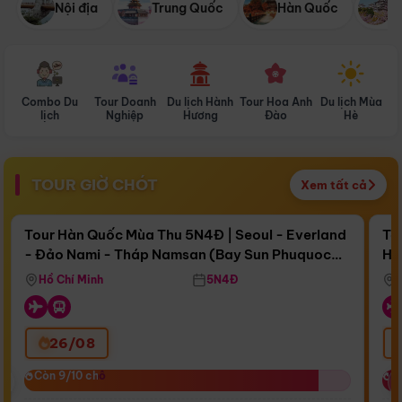
Nội địa
Trung Quốc
Hàn Quốc
N
Combo Du
Tour Doanh
Du lịch Hành
Tour Hoa Anh
Du lịch Mùa
D
lịch
Nghiệp
Hương
Đào
Hè
TOUR GIỜ CHÓT
Xem tất cả
Điểm nổi bật
Còn
17 ngày 14:51:49
Cò
Tour Hàn Quốc Mùa Thu 5N4Đ | Seoul - Everland
To
- Đảo Nami - Tháp Namsan (Bay Sun Phuquoc
Hò
Bay Sun Phuquoc Airways
Tặ
Airways)
Aq
Hồ Chí Minh
5N4Đ
26/08
‹
Còn 9/10 chỗ
Còn 9/10 chỗ
C
C