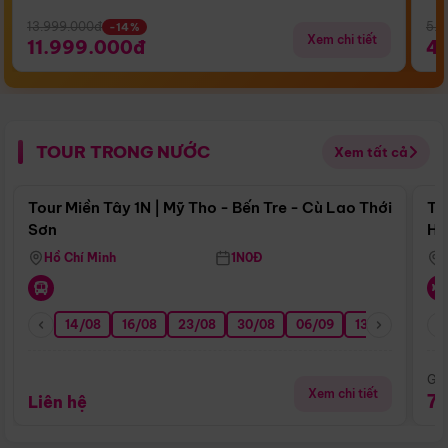
13.999.000đ
5.5
-14%
Xem chi tiết
11.999.000đ
4
TOUR TRONG NƯỚC
Xem tất cả
Điểm nổi bật
Tour Miền Tây 1N | Mỹ Tho - Bến Tre - Cù Lao Thới
To
Sơn
Hu
Hồ Chí Minh
1N0Đ
14/08
16/08
23/08
30/08
06/09
13/09
20/0
Giá
Xem chi tiết
7
Liên hệ