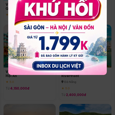
Quoc
Vinpearl Resort & Spa Phu
Phú Quốc
Quoc
★ 5.0
★ 5.0
Vinpearl Resort & Golf Nam
Melia Vinpearl Danang
Hội An
Riverfront
★ 5.0
Đà Nẵng
Từ
4,150,000đ
★ 5.0
Từ
2,400,000đ