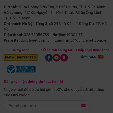
Địa chỉ
: 239A Hoàng Văn Thụ, P.Phú Nhuận, TP. Hồ Chí Minh.
Văn phòng
:
217 Bis Nguyễn Thị Minh Khai, P.Cầu Ông Lãnh,
TP. Hồ Chí Minh.
Chi nhánh Hà Nội
:
Tầng 3, số 243 xã Đàn, P.Đống Đa, TP. Hà
Nội
Điện thoại
:
028 73056789
|
Hotline
:
1900 1177
Website
:
dulichviet.com.vn
|
Email
:
info@dulichviet.com.vn
Chứng nhận
Kết nối với chúng tôi
Chấp nhận thanh toán
Đăng ký nhận thông tin khuyến mãi
Nhập email để có cơ hội giảm 50% cho chuyến đi tiếp theo
của Quý khách