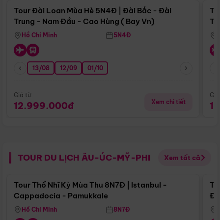
Tour Đài Loan Mùa Hè 5N4Đ | Đài Bắc - Đài
To
Trung - Nam Đầu - Cao Hùng ( Bay Vn)
Tr
Hồ Chí Minh
5N4Đ
13/08
12/09
01/10
Giá từ:
Giá
Xem chi tiết
12.999.000đ
1
TOUR DU LỊCH ÂU-ÚC-MỸ-PHI
Xem tất cả
Điểm nổi bật
Tour Thổ Nhĩ Kỳ Mùa Thu 8N7Đ | Istanbul -
To
Cappadocia - Pamukkale
Đế
Hồ Chí Minh
8N7Đ