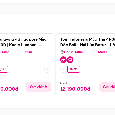
Điểm nổi bật
Điểm nổi
alaysia - Singapore Mùa
Tour Indonesia Mùa Thu 4N3
3Đ | Kuala Lumpur -
Đảo Bali - Núi Lửa Batur - L
a - Johor Baru -
Penglipuran
í Minh
5N4Đ
Hồ Chí Minh
4N3Đ
pore
3/08
07/11
Giá từ:
Xem chi tiết
Xem chi 
90.000đ
12.190.000đ