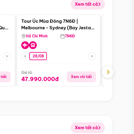
Xem tất cả
 bật
Điểm nổi bật
Tour Úc Mùa Đông 7N6Đ |
Tour Nam Ph
 Quan
Melbourne - Sydney (Bay Jestar
Cape Town -
Airways)
Bàn - Johan
Hồ Chí Minh
7N6Đ
Hồ Chí Minh
Safari - Lo
28/08
28/08
›
Giá từ:
Giá từ:
tiết
Xem chi tiết
47.990.000đ
88.900.0
Xem tất cả