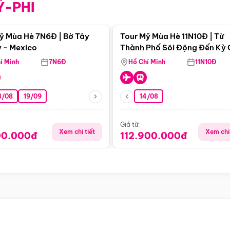
Ỹ-PHI
Điểm nổi bật
Điểm nổi
ỹ Mùa Hè 7N6Đ | Bờ Tây
Tour Mỹ Mùa Hè 11N10Đ | Từ
 - Mexico
Thành Phố Sôi Động Đến Kỳ
Thiên Nhiên Mỹ
í Minh
7N6Đ
Hồ Chí Minh
11N10Đ
8/08
19/09
14/08
Giá từ:
Xem chi tiết
Xem chi 
00.000đ
112.900.000đ