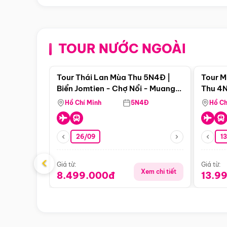
TOUR NƯỚC NGOÀI
Điểm nổi bật
Tour Thái Lan Mùa Thu 5N4Đ |
Tour M
Biển Jomtien - Chợ Nổi - Muang
Thu 4N
Boran - Suanthai
Malacc
Hồ Chí Minh
5N4Đ
Hồ Ch
Singa
26/09
1
‹
Giá từ:
Giá từ:
Xem chi tiết
8.499.000đ
13.9