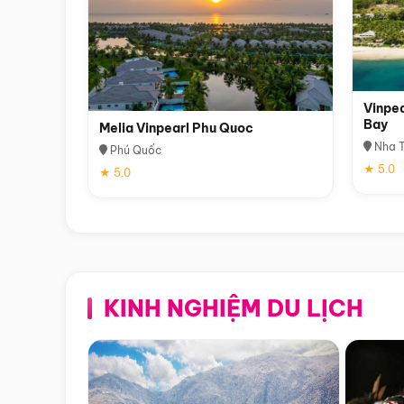
Vinpea
Bay
Melia Vinpearl Phu Quoc
Nha T
Phú Quốc
★ 5.0
★ 5.0
KINH NGHIỆM DU LỊCH