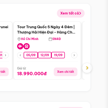
Xem tất cả
 bật
Điểm nổi bật
runei
Tour Trung Quốc 5 Ngày 4 Đêm |
Tour Trung 
Tour Hè
Thượng Hải Hiện Đại - Hàng Châu
Ân Thi - Trư
Nên Thơ - Ô Trấn Cổ Kính
Hồ Chí Minh
5N4Đ
Hồ Chí Minh
01/10
15/10
29/10
05/09
12/09
19/09
07/08
›
Giá từ:
Giá từ:
tiết
Xem chi tiết
18.990.000đ
16.990.0