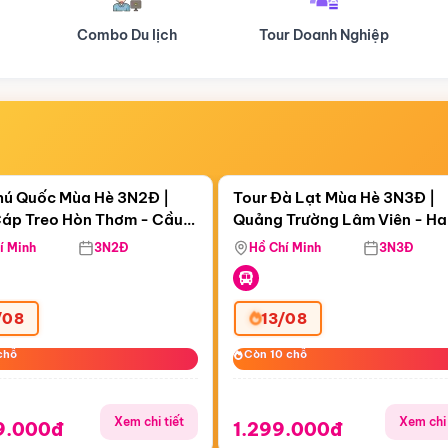
Tour Doanh Nghiệp
Du lịch Hành Hương
Điểm nổi bật
Điểm nổi
ngày 02:01:39
Còn
06 ngày 02:01:39
hú Quốc Mùa Hè 3N2Đ |
Tour Đà Lạt Mùa Hè 3N3Đ |
áp Treo Hòn Thơm - Cầu
Quảng Trường Lâm Viên - H
áp Treo Hòn Thơm
Công Viên Nước Aquatopia
Hill - Puppy Farm
í Minh
3N2Đ
Hồ Chí Minh
3N3Đ
/08
13/08
chỗ
chỗ
Còn 10 chỗ
Còn 10 chỗ
Xem chi tiết
Xem chi 
9.000đ
1.299.000đ