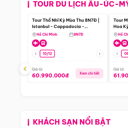
TOUR DU LỊCH ÂU-ÚC-M
Điểm nổi bật
Tour Thổ Nhĩ Kỳ Mùa Thu 8N7Đ |
Tour M
Istanbul - Cappadocia -
Hoa Kỳ
Pamukkale
Hồ Chí Minh
8N7Đ
Hồ Ch
10/12
0
‹
Giá từ:
Giá từ:
Xem chi tiết
60.990.000đ
61.9
KHÁCH SẠN NỔI BẬT