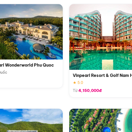
arl Wonderworld Phu Quoc
Quốc
Vinpearl Resort & Golf Nam 
★ 5.0
Từ
4,150,000đ