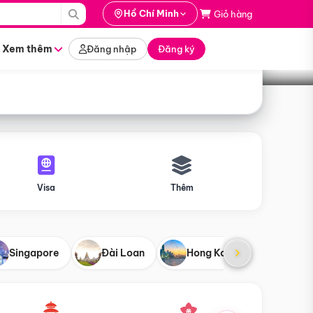
i hành
Hồ Chí Minh
Giỏ hàng
Tìm tour
tháng nào
Xem thêm
Đăng nhập
Đăng ký
Visa
Thêm
Singapore
Đài Loan
Hong Kong
Mỹ