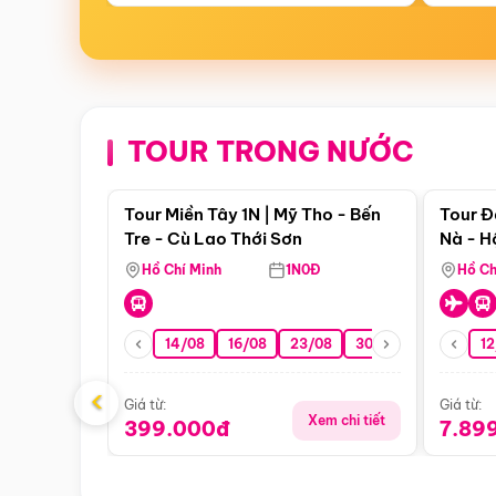
TOUR TRONG NƯỚC
Điểm nổi bật
Tour Miền Tây 1N | Mỹ Tho - Bến
Tour Đ
Tre - Cù Lao Thới Sơn
Nà - H
Nha
Hồ Chí Minh
1N0Đ
Hồ Ch
14/08
16/08
23/08
30/08
06/09
12
1
‹
Giá từ:
Giá từ:
Xem chi tiết
399.000đ
7.89