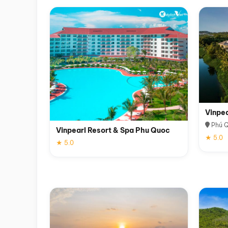
Vinpe
Phú 
Vinpearl Resort & Spa Phu Quoc
★ 5.0
★ 5.0