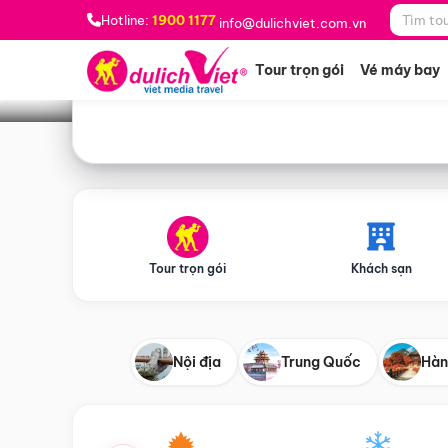
Bạn muốn đi đâu?
*
Hotline:
1900 1177
info@dulichviet.com.vn
Tour trọn gói
Vé máy bay
Tour trọn gói
Khách sạn
Nội địa
Trung Quốc
Hàn