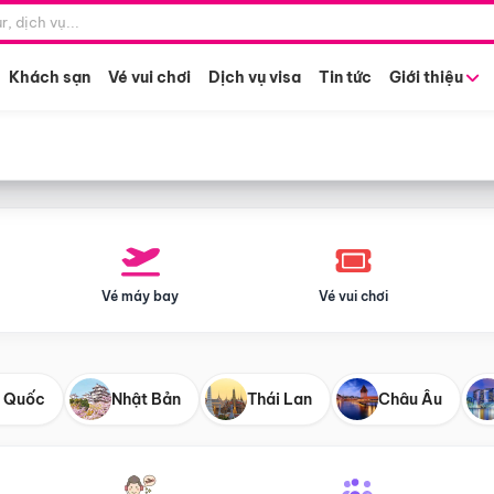
Điểm khởi hành
Tháng khở
Hồ Chí Minh
Bất kỳ 
Khách sạn
Vé vui chơi
Dịch vụ visa
Tin tức
Giới thiệu
Vé máy bay
Vé vui chơi
 Quốc
Nhật Bản
Thái Lan
Châu Âu