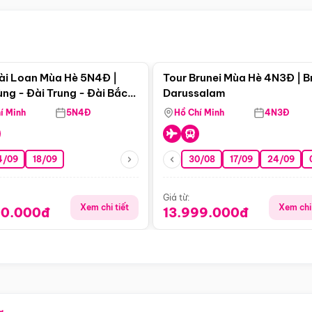
Điểm nổi bật
Điểm nổi
ài Loan Mùa Hè 5N4Đ |
Tour Brunei Mùa Hè 4N3Đ | B
ng - Đài Trung - Đài Bắc
Darussalam
j)
í Minh
5N4Đ
Hồ Chí Minh
4N3Đ
4/09
18/09
30/08
17/09
24/09
Giá từ:
Xem chi tiết
Xem chi 
90.000đ
13.999.000đ