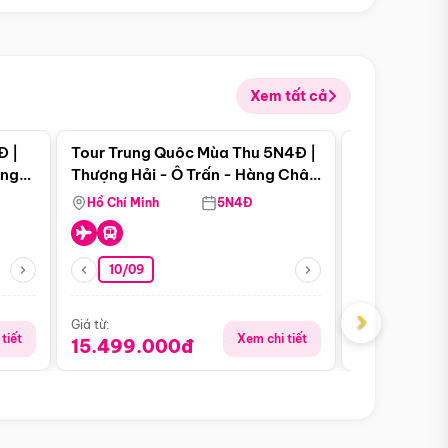
Xem tất cả
 bật
Điểm nổi bật
Đ |
Tour Trung Quôc Mùa Thu 5N4Đ |
Tour Trung
àng
Thượng Hải - Ô Trấn - Hàng Châu
| Thành Đô 
(Tour Không Shopping)
Viên Gấu Tr
Hồ Chí Minh
5N4Đ
Hồ Chí Minh
10/09
23/08
›
Giá từ:
Giá từ:
tiết
Xem chi tiết
15.499.000đ
18.990.0