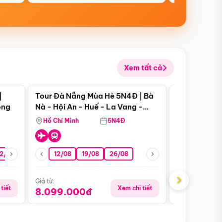
Xem tất cả
 bật
Điểm nổi bật
|
Tour Đà Nẵng Mùa Hè 5N4Đ | Bà
Tour Đà Nẵn
ong
Nà - Hội An - Huế - La Vang -
Nà - Hội An
Động Thiên Đường
Nha
Hồ Chí Minh
5N4Đ
Hồ Chí Minh
2/08
26/08
05/09
12/08
19/08
09/09
26/08
12/09
13/08
›
Giá từ:
Giá từ:
tiết
Xem chi tiết
8.099.000đ
6.899.00