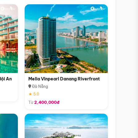
Hội An
Melia Vinpearl Danang Riverfront
Đà Nẵng
★ 5.0
Từ
2,400,000đ