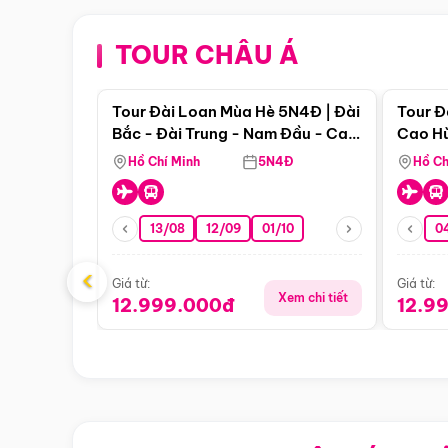
TOUR CHÂU Á
Điểm nổi bật
Tour Đài Loan Mùa Hè 5N4Đ | Đài
Tour Đ
Bắc - Đài Trung - Nam Đầu - Cao
Cao Hù
Hùng ( Bay Vn)
(Bay V
Hồ Chí Minh
5N4Đ
Hồ Ch
13/08
12/09
01/10
0
‹
Giá từ:
Giá từ:
Xem chi tiết
12.999.000đ
12.9