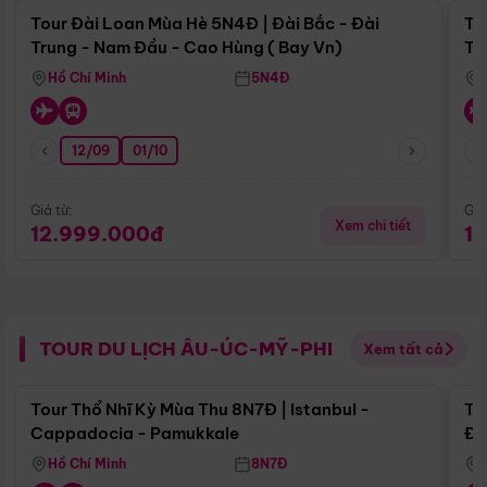
Tour Đài Loan Mùa Hè 5N4Đ | Đài Bắc - Đài
To
Trung - Nam Đầu - Cao Hùng ( Bay Vn)
Tr
Hồ Chí Minh
5N4Đ
12/09
01/10
Giá từ:
Giá
Xem chi tiết
12.999.000đ
1
TOUR DU LỊCH ÂU-ÚC-MỸ-PHI
Xem tất cả
Điểm nổi bật
Tour Thổ Nhĩ Kỳ Mùa Thu 8N7Đ | Istanbul -
To
Cappadocia - Pamukkale
Đế
Hồ Chí Minh
8N7Đ