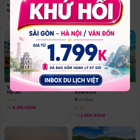
Quoc
Vinpearl Resort & Spa Phu
Phú Quốc
Quoc
★ 5.0
★ 5.0
Vinpearl Resort & Golf Nam
Melia Vinpearl Danang
Hội An
Riverfront
★ 5.0
Đà Nẵng
Từ
4,150,000đ
★ 5.0
Từ
2,400,000đ