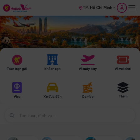
TP. Hồ Chí Minh
Tour trọn gói
Khách sạn
Vé máy bay
Vé vui chơi
Thêm
Visa
Xe đưa đón
Combo