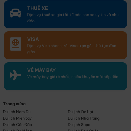
THUÊ XE
Dịch vụ thuê xe giá tốt từ các nhà xe uy tín và chu
đáo
VISA
Dịch vụ Visa nhanh, rẻ. Visa trọn gói, thủ tục đơn
giản
VÉ MÁY BAY
Vé máy bay giá rẻ nhất, nhiều khuyến mãi hấp dẫn
Trong nước
Du lịch Nam Du
Du lịch Đà Lạt
Du lịch Miền tây
Du lịch Nha Trang
Du lịch Côn Đảo
Du lịch Sapa