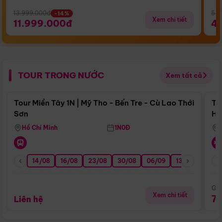
13.999.000đ
5.5
-14%
Xem chi tiết
11.999.000đ
4
TOUR TRONG NƯỚC
Xem tất cả
Điểm nổi bật
Tour Miền Tây 1N | Mỹ Tho - Bến Tre - Cù Lao Thới
To
Sơn
Hu
Hồ Chí Minh
1N0Đ
14/08
16/08
23/08
30/08
06/09
13/09
20/0
Giá
Xem chi tiết
7
Liên hệ