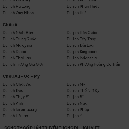
Du lịch Đà Nẵng
Du lịch Phú Quốc
Du lịch Hạ Long
Du lịch Phan Thiết
Du lịch Quy Nhơn
Du lịch Huế
Châu Á
Du lịch Nhật Bản
Du lịch Hàn Quốc
Du lịch Trung Quốc
Du lịch Tây Tạng
Du lịch Malaysia
Du lịch Đài Loan
Du lịch Dubai
Du lịch Singapore
Du lịch Thái Lan
Du lịch Indonesia
Du lịch Trương Gia Giới
Du lịch Phượng Hoàng Cổ Trấn
Châu Âu - Úc - Mỹ
Du lịch Châu Âu
Du lịch Mỹ
Du lịch Đức
Du lịch Thổ Nhĩ Kỳ
Du lịch Thụy Sĩ
Du lịch Bỉ
Du lịch Anh
Du lịch Nga
Du lịch luxembourg
Du lịch Pháp
Du lịch Hà Lan
Du lịch Ý
CÔNG TY CỔ PHẦN TRUYỀN THÔNG DU LỊCH VIỆT