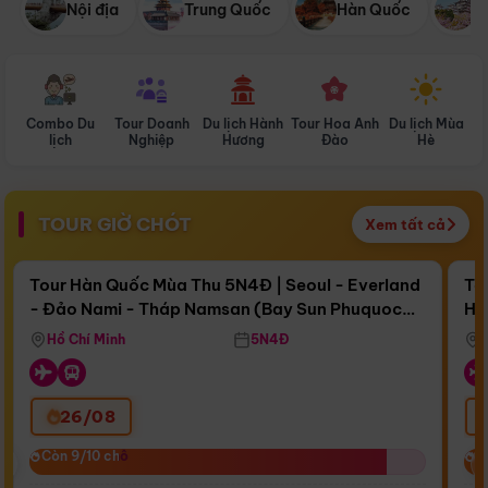
Nội địa
Trung Quốc
Hàn Quốc
N
Combo Du
Tour Doanh
Du lịch Hành
Tour Hoa Anh
Du lịch Mùa
D
lịch
Nghiệp
Hương
Đào
Hè
TOUR GIỜ CHÓT
Xem tất cả
Điểm nổi bật
Còn
16 ngày 17:38:50
Cò
Tour Hàn Quốc Mùa Thu 5N4Đ | Seoul - Everland
To
- Đảo Nami - Tháp Namsan (Bay Sun Phuquoc
Hò
Bay Sun Phuquoc Airways
Tặ
Airways)
Aq
Hồ Chí Minh
5N4Đ
26/08
‹
Còn 9/10 chỗ
Còn 9/10 chỗ
C
C