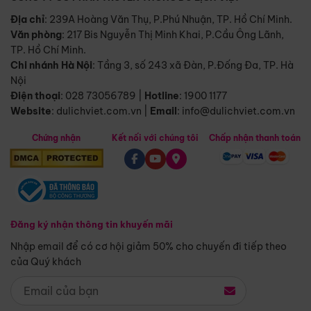
Địa chỉ
: 239A Hoàng Văn Thụ, P.Phú Nhuận, TP. Hồ Chí Minh.
Văn phòng
:
217 Bis Nguyễn Thị Minh Khai, P.Cầu Ông Lãnh,
TP. Hồ Chí Minh.
Chi nhánh Hà Nội
:
Tầng 3, số 243 xã Đàn, P.Đống Đa, TP. Hà
Nội
Điện thoại
:
028 73056789
|
Hotline
:
1900 1177
Website
:
dulichviet.com.vn
|
Email
:
info@dulichviet.com.vn
Chứng nhận
Kết nối với chúng tôi
Chấp nhận thanh toán
Đăng ký nhận thông tin khuyến mãi
Nhập email để có cơ hội giảm 50% cho chuyến đi tiếp theo
của Quý khách