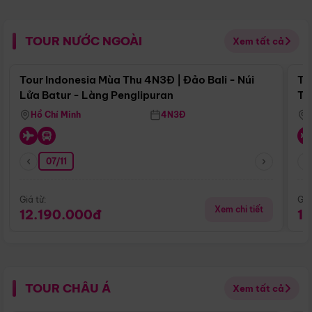
TOUR NƯỚC NGOÀI
Xem tất cả
Điểm nổi bật
Tour Indonesia Mùa Thu 4N3Đ | Đảo Bali - Núi
To
Lửa Batur - Làng Penglipuran
Tr
Hồ Chí Minh
4N3Đ
07/11
Giá từ:
Giá
Xem chi tiết
12.190.000đ
1
TOUR CHÂU Á
Xem tất cả
Điểm nổi bật