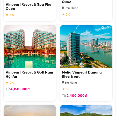
Quoc
Vinpearl Resort & Spa Phu
Phú Quốc
Quoc
★ 5.0
★ 5.0
Vinpearl Resort & Golf Nam
Melia Vinpearl Danang
Hội An
Riverfront
★ 5.0
Đà Nẵng
Từ
4,150,000đ
★ 5.0
Từ
2,400,000đ