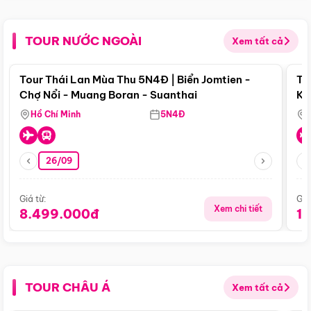
TOUR NƯỚC NGOÀI
Xem tất cả
Điểm nổi bật
Tour Thái Lan Mùa Thu 5N4Đ | Biển Jomtien -
To
Chợ Nổi - Muang Boran - Suanthai
Ku
Si
Hồ Chí Minh
5N4Đ
26/09
Giá từ:
Giá
Xem chi tiết
8.499.000đ
1
TOUR CHÂU Á
Xem tất cả
Điểm nổi bật