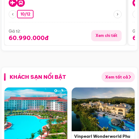
10/12
Giá từ:
Giá
Xem chi tiết
60.990.000đ
6
KHÁCH SẠN NỔI BẬT
Xem tất cả
Vinpearl Wonderworld Phu