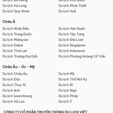
Du lịch Đà Nẵng
Du lịch Phú Quốc
Du lịch Hạ Long
Du lịch Phan Thiết
Du lịch Quy Nhơn
Du lịch Huế
Châu Á
Du lịch Nhật Bản
Du lịch Hàn Quốc
Du lịch Trung Quốc
Du lịch Tây Tạng
Du lịch Malaysia
Du lịch Đài Loan
Du lịch Dubai
Du lịch Singapore
Du lịch Thái Lan
Du lịch Indonesia
Du lịch Trương Gia Giới
Du lịch Phượng Hoàng Cổ Trấn
Châu Âu - Úc - Mỹ
Du lịch Châu Âu
Du lịch Mỹ
Du lịch Đức
Du lịch Thổ Nhĩ Kỳ
Du lịch Thụy Sĩ
Du lịch Bỉ
Du lịch Anh
Du lịch Nga
Du lịch luxembourg
Du lịch Pháp
Du lịch Hà Lan
Du lịch Ý
CÔNG TY CỔ PHẦN TRUYỀN THÔNG DU LỊCH VIỆT