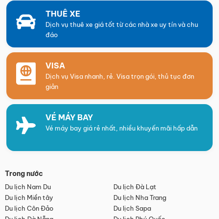
THUÊ XE
Dịch vụ thuê xe giá tốt từ các nhà xe uy tín và chu
đáo
VISA
Dịch vụ Visa nhanh, rẻ. Visa trọn gói, thủ tục đơn
giản
VÉ MÁY BAY
Vé máy bay giá rẻ nhất, nhiều khuyến mãi hấp dẫn
Trong nước
Du lịch Nam Du
Du lịch Đà Lạt
Du lịch Miền tây
Du lịch Nha Trang
Du lịch Côn Đảo
Du lịch Sapa