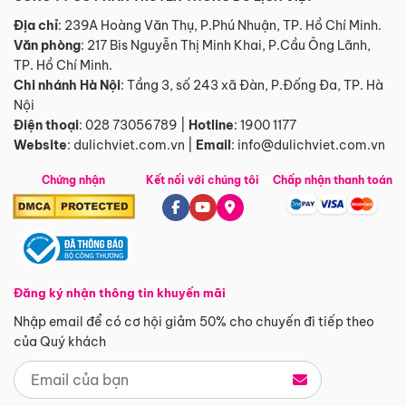
Địa chỉ
: 239A Hoàng Văn Thụ, P.Phú Nhuận, TP. Hồ Chí Minh.
Văn phòng
:
217 Bis Nguyễn Thị Minh Khai, P.Cầu Ông Lãnh,
TP. Hồ Chí Minh.
Chi nhánh Hà Nội
:
Tầng 3, số 243 xã Đàn, P.Đống Đa, TP. Hà
Nội
Điện thoại
:
028 73056789
|
Hotline
:
1900 1177
Website
:
dulichviet.com.vn
|
Email
:
info@dulichviet.com.vn
Chứng nhận
Kết nối với chúng tôi
Chấp nhận thanh toán
Đăng ký nhận thông tin khuyến mãi
Nhập email để có cơ hội giảm 50% cho chuyến đi tiếp theo
của Quý khách