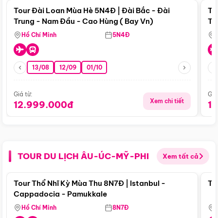
Tour Đài Loan Mùa Hè 5N4Đ | Đài Bắc - Đài
To
Trung - Nam Đầu - Cao Hùng ( Bay Vn)
Tr
Hồ Chí Minh
5N4Đ
13/08
12/09
01/10
Giá từ:
Giá
Xem chi tiết
12.999.000đ
1
TOUR DU LỊCH ÂU-ÚC-MỸ-PHI
Xem tất cả
Điểm nổi bật
Tour Thổ Nhĩ Kỳ Mùa Thu 8N7Đ | Istanbul -
To
Cappadocia - Pamukkale
Hồ Chí Minh
8N7Đ