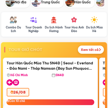
Nội địa
Trung Quốc
Hàn Quốc
N
Combo Du
Tour Doanh
Du lịch Hành
Tour Hoa Anh
Du lịch Mùa
D
lịch
Nghiệp
Hương
Đào
Hè
TOUR GIỜ CHÓT
Xem tất cả
Điểm nổi bật
Còn
19 ngày 07:20:05
Cò
Tour Hàn Quốc Mùa Thu 5N4Đ | Seoul - Everland
To
- Đảo Nami - Tháp Namsan (Bay Sun Phuquoc
Hò
Tặ
Airways)
Aq
Hồ Chí Minh
5N4Đ
26/08
‹
Còn 10 chỗ
Còn 10 chỗ
C
C