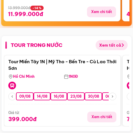
13.999.000đ
-14%
Xem chi tiết
11.999.000đ
4
TOUR TRONG NƯỚC
Xem tất cả
Điểm nổi bật
Tour Miền Tây 1N | Mỹ Tho - Bến Tre - Cù Lao Thới
To
Sơn
Hu
Hồ Chí Minh
1N0Đ
09/08
14/08
16/08
23/08
30/08
06/09
13/0
Giá từ:
Giá
Xem chi tiết
399.000đ
7