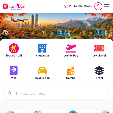
TP. Hồ Chí Minh
Tour trọn gói
Khách sạn
Vé máy bay
Vé vui chơi
Thêm
Visa
Xe đưa đón
Combo