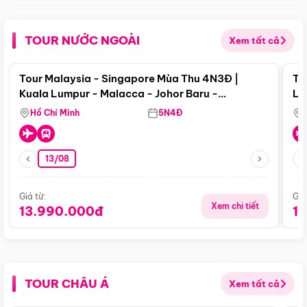
TOUR NƯỚC NGOÀI
Xem tất cả
Điểm nổi bật
Tour Malaysia - Singapore Mùa Thu 4N3Đ |
To
Kuala Lumpur - Malacca - Johor Baru -
Lử
Singapore
Hồ Chí Minh
5N4Đ
13/08
Giá từ:
Giá
Xem chi tiết
13.990.000đ
1
TOUR CHÂU Á
Xem tất cả
Điểm nổi bật