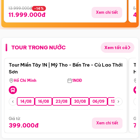
13.999.000đ
5.5
-14%
Xem chi tiết
11.999.000đ
4
TOUR TRONG NƯỚC
Xem tất cả
Điểm nổi bật
Tour Miền Tây 1N | Mỹ Tho - Bến Tre - Cù Lao Thới
To
Sơn
Hu
Hồ Chí Minh
1N0Đ
14/08
16/08
23/08
30/08
06/09
13/09
20/0
Giá từ:
Giá
Xem chi tiết
399.000đ
7