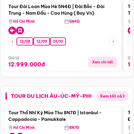
Tour Đài Loan Mùa Hè 5N4Đ | Đài Bắc - Đài
To
Trung - Nam Đầu - Cao Hùng ( Bay Vn)
Tr
Hồ Chí Minh
5N4Đ
13/08
12/09
01/10
Giá từ:
Giá
Xem chi tiết
12.999.000đ
1
TOUR DU LỊCH ÂU-ÚC-MỸ-PHI
Xem tất cả
Điểm nổi bật
Tour Thổ Nhĩ Kỳ Mùa Thu 8N7Đ | Istanbul -
To
Cappadocia - Pamukkale
Đế
Hồ Chí Minh
8N7Đ