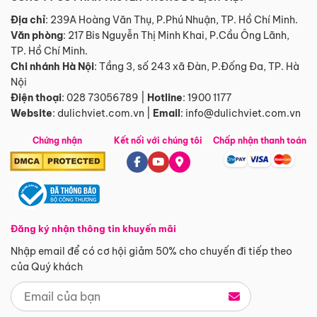
Địa chỉ
: 239A Hoàng Văn Thụ, P.Phú Nhuận, TP. Hồ Chí Minh.
Văn phòng
:
217 Bis Nguyễn Thị Minh Khai, P.Cầu Ông Lãnh,
TP. Hồ Chí Minh.
Chi nhánh Hà Nội
:
Tầng 3, số 243 xã Đàn, P.Đống Đa, TP. Hà
Nội
Điện thoại
:
028 73056789
|
Hotline
:
1900 1177
Website
:
dulichviet.com.vn
|
Email
:
info@dulichviet.com.vn
Chứng nhận
Kết nối với chúng tôi
Chấp nhận thanh toán
Đăng ký nhận thông tin khuyến mãi
Nhập email để có cơ hội giảm 50% cho chuyến đi tiếp theo
của Quý khách