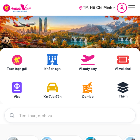
TP. Hồ Chí Minh
Tour trọn gói
Khách sạn
Vé máy bay
Vé vui chơi
Thêm
Visa
Xe đưa đón
Combo