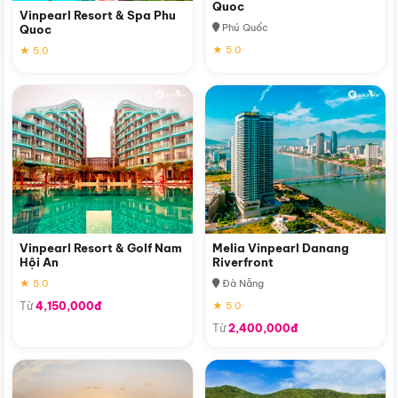
Quoc
Vinpearl Resort & Spa Phu
Phú Quốc
Quoc
★ 5.0
★ 5.0
Vinpearl Resort & Golf Nam
Melia Vinpearl Danang
Hội An
Riverfront
★ 5.0
Đà Nẵng
Từ
4,150,000đ
★ 5.0
Từ
2,400,000đ