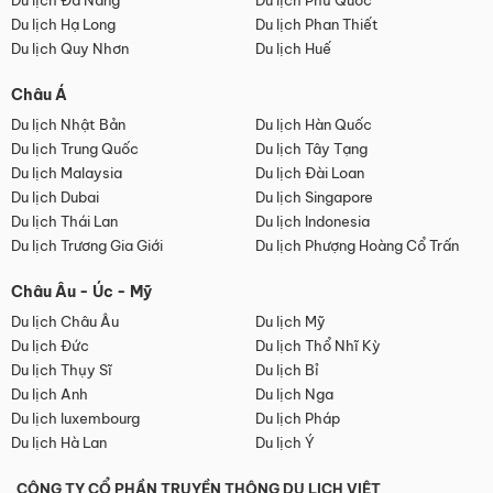
Du lịch Đà Nẵng
Du lịch Phú Quốc
Du lịch Hạ Long
Du lịch Phan Thiết
Du lịch Quy Nhơn
Du lịch Huế
Châu Á
Du lịch Nhật Bản
Du lịch Hàn Quốc
Du lịch Trung Quốc
Du lịch Tây Tạng
Du lịch Malaysia
Du lịch Đài Loan
Du lịch Dubai
Du lịch Singapore
Du lịch Thái Lan
Du lịch Indonesia
Du lịch Trương Gia Giới
Du lịch Phượng Hoàng Cổ Trấn
Châu Âu - Úc - Mỹ
Du lịch Châu Âu
Du lịch Mỹ
Du lịch Đức
Du lịch Thổ Nhĩ Kỳ
Du lịch Thụy Sĩ
Du lịch Bỉ
Du lịch Anh
Du lịch Nga
Du lịch luxembourg
Du lịch Pháp
Du lịch Hà Lan
Du lịch Ý
CÔNG TY CỔ PHẦN TRUYỀN THÔNG DU LỊCH VIỆT