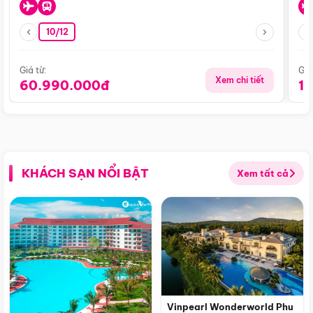
10/12
Giá từ:
Giá
Xem chi tiết
60.990.000đ
1
KHÁCH SẠN NỔI BẬT
Xem tất cả
Vinpearl Wonderworld Phu