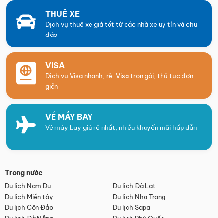
THUÊ XE
Dịch vụ thuê xe giá tốt từ các nhà xe uy tín và chu
đáo
VISA
Dịch vụ Visa nhanh, rẻ. Visa trọn gói, thủ tục đơn
giản
VÉ MÁY BAY
Vé máy bay giá rẻ nhất, nhiều khuyến mãi hấp dẫn
Trong nước
Du lịch Nam Du
Du lịch Đà Lạt
Du lịch Miền tây
Du lịch Nha Trang
Du lịch Côn Đảo
Du lịch Sapa