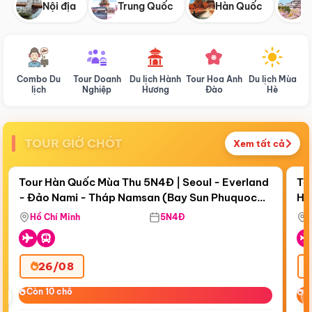
Nội địa
Trung Quốc
Hàn Quốc
N
Combo Du
Tour Doanh
Du lịch Hành
Tour Hoa Anh
Du lịch Mùa
D
lịch
Nghiệp
Hương
Đào
Hè
TOUR GIỜ CHÓT
Xem tất cả
Điểm nổi bật
Còn
18 ngày 06:17:52
Cò
Tour Hàn Quốc Mùa Thu 5N4Đ | Seoul - Everland
To
- Đảo Nami - Tháp Namsan (Bay Sun Phuquoc
Hò
Bay Sun Phuquoc Airways
Tặ
Airways)
Aq
Hồ Chí Minh
5N4Đ
26/08
‹
Còn 10 chỗ
Còn 10 chỗ
C
C