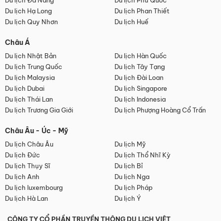
Du lịch Đà Nẵng
Du lịch Phú Quốc
Du lịch Hạ Long
Du lịch Phan Thiết
Du lịch Quy Nhơn
Du lịch Huế
Châu Á
Du lịch Nhật Bản
Du lịch Hàn Quốc
Du lịch Trung Quốc
Du lịch Tây Tạng
Du lịch Malaysia
Du lịch Đài Loan
Du lịch Dubai
Du lịch Singapore
Du lịch Thái Lan
Du lịch Indonesia
Du lịch Trương Gia Giới
Du lịch Phượng Hoàng Cổ Trấn
Châu Âu - Úc - Mỹ
Du lịch Châu Âu
Du lịch Mỹ
Du lịch Đức
Du lịch Thổ Nhĩ Kỳ
Du lịch Thụy Sĩ
Du lịch Bỉ
Du lịch Anh
Du lịch Nga
Du lịch luxembourg
Du lịch Pháp
Du lịch Hà Lan
Du lịch Ý
CÔNG TY CỔ PHẦN TRUYỀN THÔNG DU LỊCH VIỆT