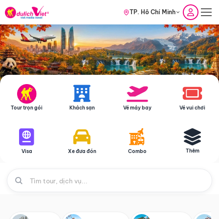
TP. Hồ Chí Minh
Tour trọn gói
Khách sạn
Vé máy bay
Vé vui chơi
Thêm
Visa
Xe đưa đón
Combo