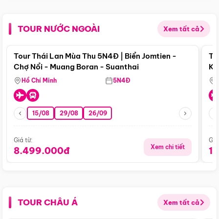
TOUR NƯỚC NGOÀI
Xem tất cả
Điểm nổi bật
Tour Thái Lan Mùa Thu 5N4Đ | Biển Jomtien -
To
Chợ Nổi - Muang Boran - Suanthai
Ku
Si
Hồ Chí Minh
5N4Đ
15/08
29/08
26/09
Giá từ:
Giá
Xem chi tiết
8.499.000đ
1
TOUR CHÂU Á
Xem tất cả
Điểm nổi bật