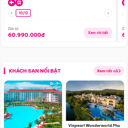
10/12
Giá từ:
Giá
Xem chi tiết
60.990.000đ
6
KHÁCH SẠN NỔI BẬT
Xem tất cả
Vinpearl Wonderworld Phu