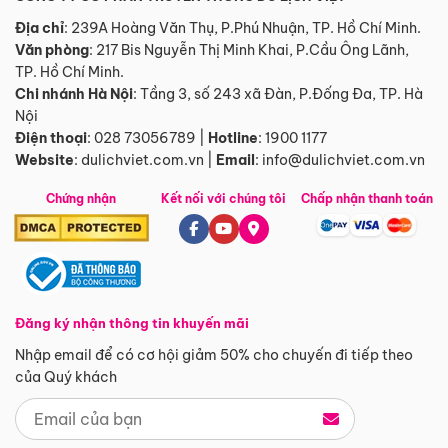
Địa chỉ
: 239A Hoàng Văn Thụ, P.Phú Nhuận, TP. Hồ Chí Minh.
Văn phòng
:
217 Bis Nguyễn Thị Minh Khai, P.Cầu Ông Lãnh,
TP. Hồ Chí Minh.
Chi nhánh Hà Nội
:
Tầng 3, số 243 xã Đàn, P.Đống Đa, TP. Hà
Nội
Điện thoại
:
028 73056789
|
Hotline
:
1900 1177
Website
:
dulichviet.com.vn
|
Email
:
info@dulichviet.com.vn
Chứng nhận
Kết nối với chúng tôi
Chấp nhận thanh toán
Đăng ký nhận thông tin khuyến mãi
Nhập email để có cơ hội giảm 50% cho chuyến đi tiếp theo
của Quý khách