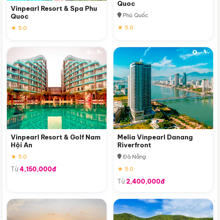
Quoc
Vinpearl Resort & Spa Phu
Phú Quốc
Quoc
★ 5.0
★ 5.0
Vinpearl Resort & Golf Nam
Melia Vinpearl Danang
Hội An
Riverfront
★ 5.0
Đà Nẵng
Từ
4,150,000đ
★ 5.0
Từ
2,400,000đ