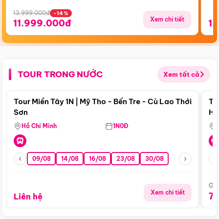
13.999.000đ
-14%
Xem chi tiết
11.999.000đ
1.
TOUR TRONG NƯỚC
Xem tất cả
Điểm nổi bật
Tour Miền Tây 1N | Mỹ Tho - Bến Tre - Cù Lao Thới
To
Sơn
Hu
Hồ Chí Minh
1N0Đ
09/08
14/08
16/08
23/08
30/08
Giá
Xem chi tiết
7
Liên hệ