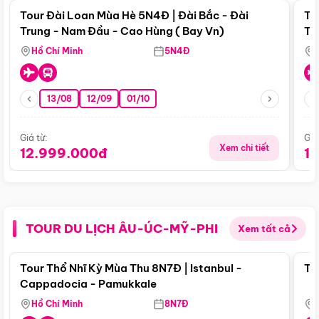
Tour Đài Loan Mùa Hè 5N4Đ | Đài Bắc - Đài
To
Trung - Nam Đầu - Cao Hùng ( Bay Vn)
Tr
Hồ Chí Minh
5N4Đ
13/08
12/09
01/10
Giá từ:
Giá
Xem chi tiết
12.999.000đ
1
TOUR DU LỊCH ÂU-ÚC-MỸ-PHI
Xem tất cả
Điểm nổi bật
Tour Thổ Nhĩ Kỳ Mùa Thu 8N7Đ | Istanbul -
To
Cappadocia - Pamukkale
Hồ Chí Minh
8N7Đ