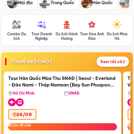
Nội địa
Trung Quốc
Hàn Quốc
N
Combo Du
Tour Doanh
Du lịch Hành
Tour Hoa Anh
Du lịch Mùa
D
lịch
Nghiệp
Hương
Đào
Hè
TOUR GIỜ CHÓT
Xem tất cả
Điểm nổi bật
Còn
19 ngày 17:22:19
Cò
Tour Hàn Quốc Mùa Thu 5N4Đ | Seoul - Everland
To
- Đảo Nami - Tháp Namsan (Bay Sun Phuquoc
Vi
Airways)
Hồ Chí Minh
5N4Đ
26/08
‹
Còn 10 chỗ
Còn 10 chỗ
C
C