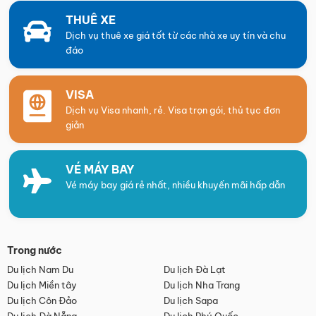
THUÊ XE
Dịch vụ thuê xe giá tốt từ các nhà xe uy tín và chu
đáo
VISA
Dịch vụ Visa nhanh, rẻ. Visa trọn gói, thủ tục đơn
giản
VÉ MÁY BAY
Vé máy bay giá rẻ nhất, nhiều khuyến mãi hấp dẫn
Trong nước
Du lịch Nam Du
Du lịch Đà Lạt
Du lịch Miền tây
Du lịch Nha Trang
Du lịch Côn Đảo
Du lịch Sapa