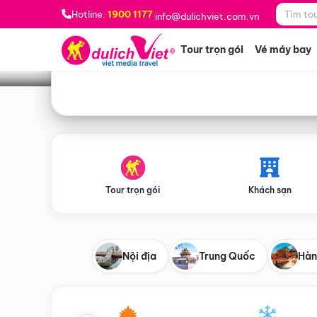
Bạn muốn đi đâu?
*
Hotline:
1900 1177
info@dulichviet.com.vn
Tour trọn gói
Vé máy bay
Tour trọn gói
Khách sạn
Nội địa
Trung Quốc
Hàn