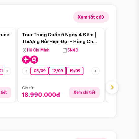
Xem tất cả
 bật
Điểm nổi bật
runei
Tour Trung Quốc 5 Ngày 4 Đêm |
Tour Trung 
Tour Hè
Thượng Hải Hiện Đại - Hàng Châu
Ân Thi - Trư
Nên Thơ - Ô Trấn Cổ Kính
Hồ Chí Minh
5N4Đ
Hồ Chí Minh
01/10
15/10
29/10
05/09
12/09
19/09
16/08
›
Giá từ:
Giá từ:
tiết
Xem chi tiết
18.990.000đ
16.990.0