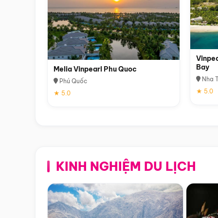
Vinpea
Bay
Melia Vinpearl Phu Quoc
Nha T
Phú Quốc
★ 5.0
★ 5.0
KINH NGHIỆM DU LỊCH