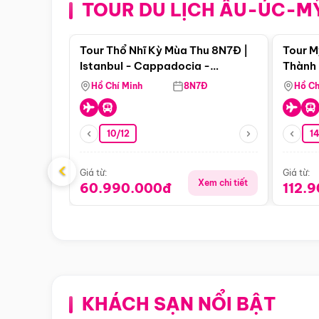
TOUR DU LỊCH ÂU-ÚC-M
Điểm nổi bật
Tour Thổ Nhĩ Kỳ Mùa Thu 8N7Đ |
Tour M
Istanbul - Cappadocia -
Thành 
Pamukkale
Thiên 
Hồ Chí Minh
8N7Đ
Hồ Ch
10/12
1
‹
Giá từ:
Giá từ:
Xem chi tiết
60.990.000đ
112.
KHÁCH SẠN NỔI BẬT