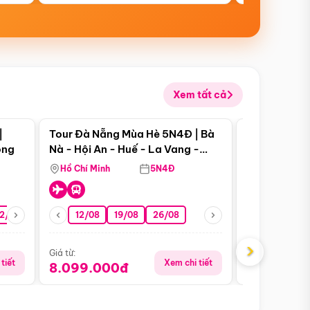
Xem tất cả
 bật
Điểm nổi bật
|
Tour Đà Nẵng Mùa Hè 5N4Đ | Bà
Tour Đà Nẵn
ong
Nà - Hội An - Huế - La Vang -
Nà - Hội An
Động Thiên Đường
Nha
Hồ Chí Minh
5N4Đ
Hồ Chí Minh
2/08
26/08
05/09
12/08
19/08
09/09
26/08
12/09
13/08
›
Giá từ:
Giá từ:
tiết
Xem chi tiết
8.099.000đ
6.899.00