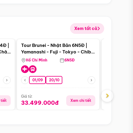
Xem tất cả
 bật
Điểm nổi bật
4Đ |
Tour Brunei - Nhật Bản 6N5Đ |
Tour Campu
 Châu
Yamanashi - Fuji - Tokyo - Chiba
Siem Reap -
- Freeday
Hồ Chí Minh
6N5Đ
Hồ Chí Minh
01/09
20/10
13/08
›
Giá từ:
Giá từ:
tiết
Xem chi tiết
33.499.000đ
5.650.00