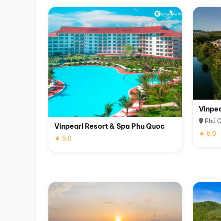
Vinpe
Phú 
Vinpearl Resort & Spa Phu Quoc
★ 5.0
★ 5.0