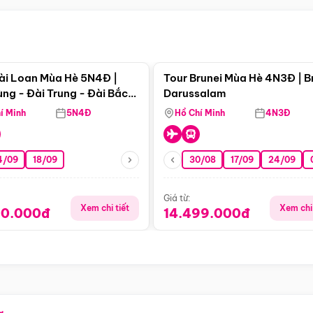
Điểm nổi bật
Điểm nổi
ài Loan Mùa Hè 5N4Đ |
Tour Brunei Mùa Hè 4N3Đ | B
ng - Đài Trung - Đài Bắc
Darussalam
j)
í Minh
5N4Đ
Hồ Chí Minh
4N3Đ
4/09
18/09
30/08
17/09
24/09
Giá từ:
Xem chi tiết
Xem chi 
90.000đ
14.499.000đ