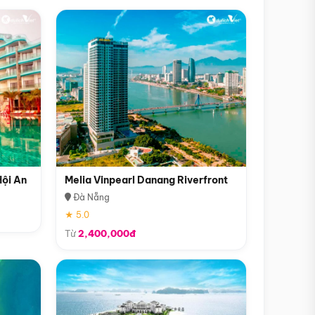
Hội An
Melia Vinpearl Danang Riverfront
Đà Nẵng
★ 5.0
Từ
2,400,000đ