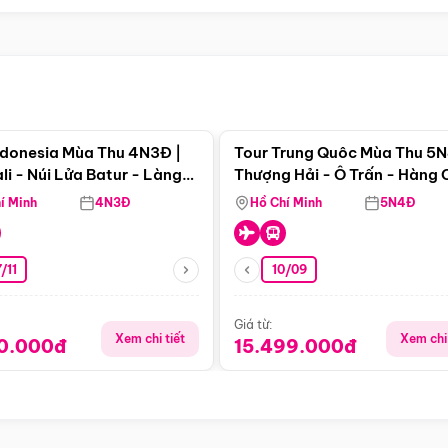
Điểm nổi bật
Điểm nổi
ndonesia Mùa Thu 4N3Đ |
Tour Trung Quôc Mùa Thu 5N
li - Núi Lửa Batur - Làng
Thượng Hải - Ô Trấn - Hàng
puran
(Tour Không Shopping)
í Minh
4N3Đ
Hồ Chí Minh
5N4Đ
/11
10/09
Giá từ:
Xem chi tiết
Xem chi 
90.000đ
15.499.000đ