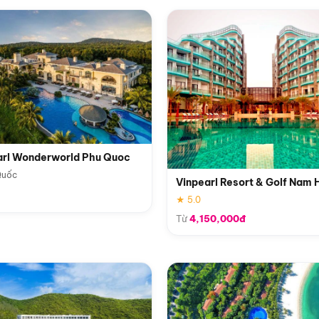
arl Wonderworld Phu Quoc
Quốc
Vinpearl Resort & Golf Nam 
★ 5.0
Từ
4,150,000đ