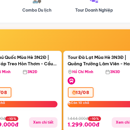
Tour Doanh Nghiệp
Du lịch Hành Hương
Điểm nổi bật
Điểm nổi
ngày 23:01:43
Còn
04 ngày 23:01:43
hú Quốc Mùa Hè 3N2Đ |
Tour Đà Lạt Mùa Hè 3N3Đ |
áp Treo Hòn Thơm - Cầu
Quảng Trường Lâm Viên - H
áp Treo Hòn Thơm
Công Viên Nước Aquatopia
Hill - Puppy Farm
í Minh
3N2Đ
Hồ Chí Minh
3N3Đ
/08
13/08
chỗ
chỗ
Còn 10 chỗ
Còn 10 chỗ
00đ
1.444.000đ
-10%
-10%
Xem chi tiết
Xem chi 
9.000đ
1.299.000đ