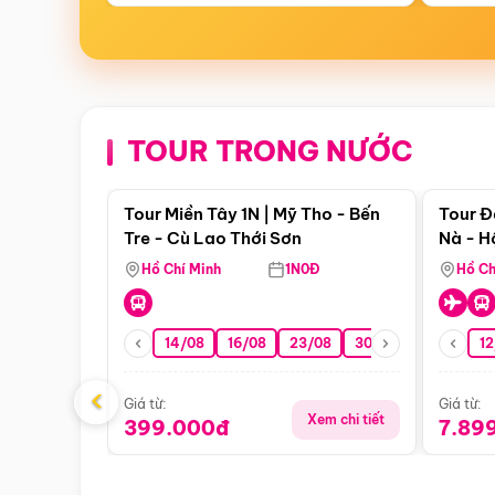
TOUR TRONG NƯỚC
Điểm nổi bật
Tour Miền Tây 1N | Mỹ Tho - Bến
Tour Đ
Tre - Cù Lao Thới Sơn
Nà - H
Nha
Hồ Chí Minh
1N0Đ
Hồ Ch
14/08
16/08
23/08
30/08
06/09
12
1
‹
Giá từ:
Giá từ:
Xem chi tiết
399.000đ
7.89