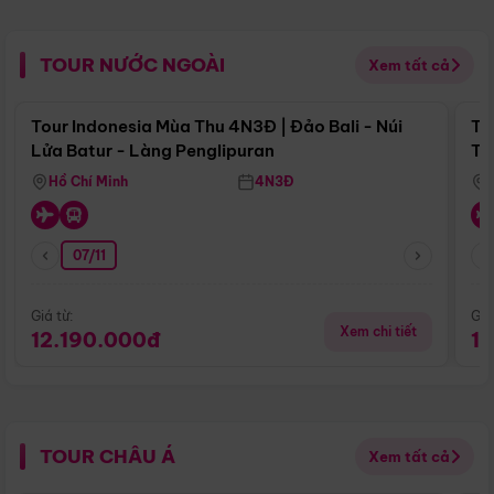
TOUR NƯỚC NGOÀI
Xem tất cả
Điểm nổi bật
Tour Indonesia Mùa Thu 4N3Đ | Đảo Bali - Núi
To
Lửa Batur - Làng Penglipuran
Tr
Hồ Chí Minh
4N3Đ
07/11
Giá từ:
Giá
Xem chi tiết
12.190.000đ
1
TOUR CHÂU Á
Xem tất cả
Điểm nổi bật