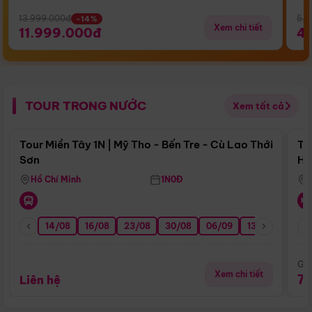
13.999.000đ
5.5
-14%
Xem chi tiết
11.999.000đ
4
TOUR TRONG NƯỚC
Xem tất cả
Điểm nổi bật
Tour Miền Tây 1N | Mỹ Tho - Bến Tre - Cù Lao Thới
To
Sơn
Hu
Hồ Chí Minh
1N0Đ
14/08
16/08
23/08
30/08
06/09
13/09
20/0
Giá
Xem chi tiết
7
Liên hệ