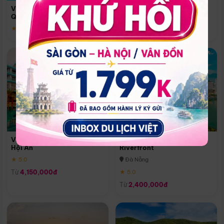
Quoc
Vinpearl Resort & Spa Phu
Phú Quốc
Quoc
★ 5.0
★ 5.0
Vinpearl Resort & Golf Nam
Melia Vinpearl Danang
Hội An
Riverfront
★ 5.0
Đà Nẵng
Từ
4,150,000đ
★ 5.0
Từ
2,400,000đ