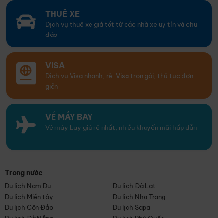
THUÊ XE
Dịch vụ thuê xe giá tốt từ các nhà xe uy tín và chu
đáo
VISA
Dịch vụ Visa nhanh, rẻ. Visa trọn gói, thủ tục đơn
giản
VÉ MÁY BAY
Vé máy bay giá rẻ nhất, nhiều khuyến mãi hấp dẫn
Trong nước
Du lịch Nam Du
Du lịch Đà Lạt
Du lịch Miền tây
Du lịch Nha Trang
Du lịch Côn Đảo
Du lịch Sapa