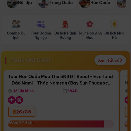
Nội địa
Trung Quốc
Hàn Quốc
N
Combo Du
Tour Doanh
Du lịch Hành
Tour Hoa Anh
Du lịch Mùa
D
lịch
Nghiệp
Hương
Đào
Hè
TOUR GIỜ CHÓT
Xem tất cả
Điểm nổi bật
Còn
16 ngày 06:39:18
Cò
Tour Hàn Quốc Mùa Thu 5N4Đ | Seoul - Everland
To
- Đảo Nami - Tháp Namsan (Bay Sun Phuquoc
Hò
Bay Sun Phuquoc Airways
Tặ
Airways)
Aq
Hồ Chí Minh
5N4Đ
26/08
‹
Còn 9/10 chỗ
Còn 9/10 chỗ
C
C