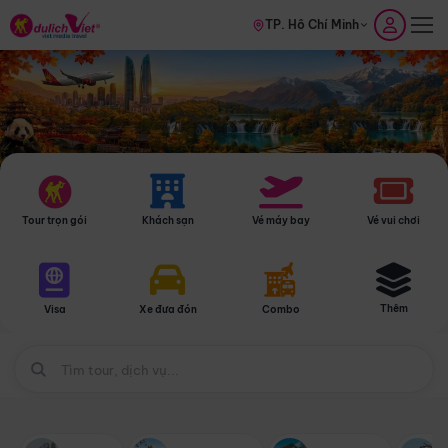
TP. Hồ Chí Minh
Tour trọn gói
Khách sạn
Vé máy bay
Vé vui chơi
Thêm
Visa
Xe đưa đón
Combo