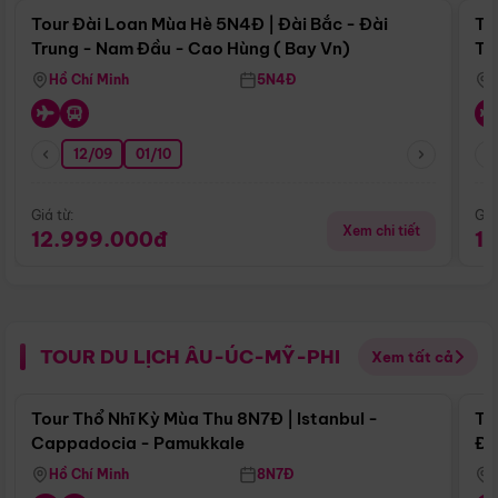
Tour Đài Loan Mùa Hè 5N4Đ | Đài Bắc - Đài
To
Trung - Nam Đầu - Cao Hùng ( Bay Vn)
Tr
Hồ Chí Minh
5N4Đ
12/09
01/10
Giá từ:
Giá
Xem chi tiết
12.999.000đ
1
TOUR DU LỊCH ÂU-ÚC-MỸ-PHI
Xem tất cả
Điểm nổi bật
Tour Thổ Nhĩ Kỳ Mùa Thu 8N7Đ | Istanbul -
To
Cappadocia - Pamukkale
Đế
Hồ Chí Minh
8N7Đ