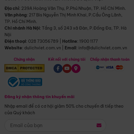
Địa chỉ
: 239A Hoàng Văn Thụ, P.Phú Nhuận, TP. Hồ Chí Minh.
Văn phòng
:
217 Bis Nguyễn Thị Minh Khai, P.Cầu Ông Lãnh,
TP. Hồ Chí Minh.
Chi nhánh Hà Nội
:
Tầng 3, số 243 xã Đàn, P.Đống Đa, TP. Hà
Nội
Điện thoại
:
028 73056789
|
Hotline
:
1900 1177
Website
:
dulichviet.com.vn
|
Email
:
info@dulichviet.com.vn
Chứng nhận
Kết nối với chúng tôi
Chấp nhận thanh toán
Đăng ký nhận thông tin khuyến mãi
Nhập email để có cơ hội giảm 50% cho chuyến đi tiếp theo
của Quý khách