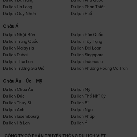
Du lịch Đà Nẵng
Du lịch Phú Quốc
Du lịch Hạ Long
Du lịch Phan Thiết
Du lịch Quy Nhơn
Du lịch Huế
Châu Á
Du lịch Nhật Bản
Du lịch Hàn Quốc
Du lịch Trung Quốc
Du lịch Tây Tạng
Du lịch Malaysia
Du lịch Đài Loan
Du lịch Dubai
Du lịch Singapore
Du lịch Thái Lan
Du lịch Indonesia
Du lịch Trương Gia Giới
Du lịch Phượng Hoàng Cổ Trấn
Châu Âu - Úc - Mỹ
Du lịch Châu Âu
Du lịch Mỹ
Du lịch Đức
Du lịch Thổ Nhĩ Kỳ
Du lịch Thụy Sĩ
Du lịch Bỉ
Du lịch Anh
Du lịch Nga
Du lịch luxembourg
Du lịch Pháp
Du lịch Hà Lan
Du lịch Ý
CÔNG TY CỔ PHẦN TRUYỀN THÔNG DU LỊCH VIỆT