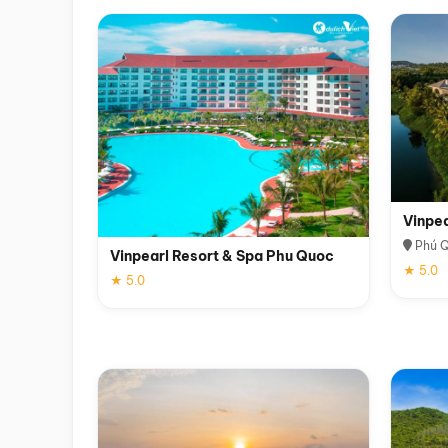
Vinpe
Phú 
Vinpearl Resort & Spa Phu Quoc
★ 5.0
★ 5.0