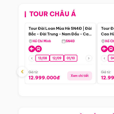
TOUR CHÂU Á
Điểm nổi bật
Tour Đài Loan Mùa Hè 5N4Đ | Đài
Tour Đ
Bắc - Đài Trung - Nam Đầu - Cao
Cao Hù
Hùng ( Bay Vn)
(Bay V
Hồ Chí Minh
5N4Đ
Hồ Ch
13/08
12/09
01/10
0
‹
Giá từ:
Giá từ:
Xem chi tiết
12.999.000đ
12.9