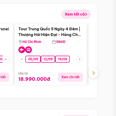
Xem tất cả
 bật
Điểm nổi bật
runei
Tour Trung Quốc 5 Ngày 4 Đêm |
Tour Trung 
Tour Hè
Thượng Hải Hiện Đại - Hàng Châu
Ân Thi - Trư
Nên Thơ - Ô Trấn Cổ Kính
Hồ Chí Minh
5N4Đ
Hồ Chí Minh
01/10
15/10
29/10
05/09
12/09
19/09
07/08
›
Giá từ:
Giá từ:
tiết
Xem chi tiết
18.990.000đ
16.990.0