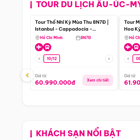
TOUR DU LỊCH ÂU-ÚC-M
Điểm nổi bật
Tour Thổ Nhĩ Kỳ Mùa Thu 8N7Đ |
Tour M
Istanbul - Cappadocia -
Hoa Kỳ
Pamukkale
Hồ Chí Minh
8N7Đ
Hồ Ch
10/12
0
‹
Giá từ:
Giá từ:
Xem chi tiết
60.990.000đ
61.9
KHÁCH SẠN NỔI BẬT