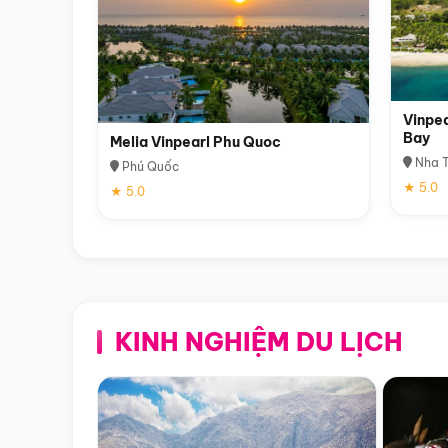
Vinpea
Bay
Melia Vinpearl Phu Quoc
Nha T
Phú Quốc
★ 5.0
★ 5.0
KINH NGHIỆM DU LỊCH