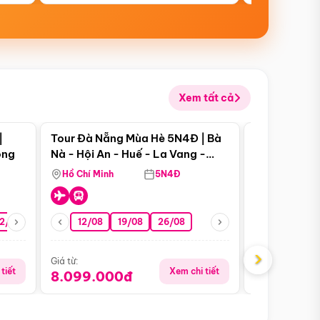
Xem tất cả
 bật
Điểm nổi bật
|
Tour Đà Nẵng Mùa Hè 5N4Đ | Bà
Tour Đà Nẵn
ong
Nà - Hội An - Huế - La Vang -
Nà - Hội An
Động Thiên Đường
Nha
Hồ Chí Minh
5N4Đ
Hồ Chí Minh
2/08
26/08
05/09
12/08
19/08
09/09
26/08
12/09
13/08
›
Giá từ:
Giá từ:
tiết
Xem chi tiết
8.099.000đ
6.899.00