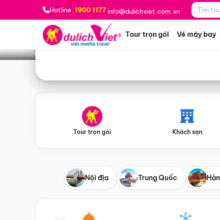
Bạn muốn đi đâu?
*
Hotline:
1900 1177
info@dulichviet.com.vn
Tour trọn gói
Vé máy bay
Tour trọn gói
Khách sạn
Nội địa
Trung Quốc
Hàn