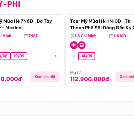
Ỹ-PHI
Điểm nổi bật
Điểm nổi
ỹ Mùa Hè 7N6Đ | Bờ Tây
Tour Mỹ Mùa Hè 11N10Đ | Từ
 - Mexico
Thành Phố Sôi Động Đến Kỳ
Thiên Nhiên Mỹ
í Minh
7N6Đ
Hồ Chí Minh
11N10Đ
8/08
19/09
14/08
Giá từ:
Xem chi tiết
Xem chi 
00.000đ
112.900.000đ