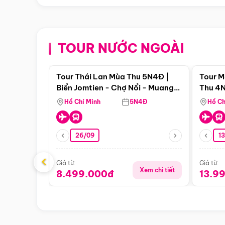
TOUR NƯỚC NGOÀI
Điểm nổi bật
Tour Thái Lan Mùa Thu 5N4Đ |
Tour M
Biển Jomtien - Chợ Nổi - Muang
Thu 4N
Boran - Suanthai
Malacc
Hồ Chí Minh
5N4Đ
Hồ Ch
Singa
26/09
1
‹
Giá từ:
Giá từ:
Xem chi tiết
8.499.000đ
13.9