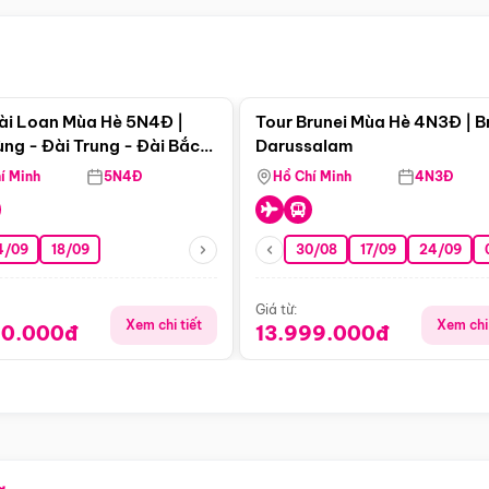
Điểm nổi bật
Điểm nổi
ài Loan Mùa Hè 5N4Đ |
Tour Brunei Mùa Hè 4N3Đ | B
ng - Đài Trung - Đài Bắc
Darussalam
j)
í Minh
5N4Đ
Hồ Chí Minh
4N3Đ
4/09
18/09
30/08
17/09
24/09
Giá từ:
Xem chi tiết
Xem chi 
90.000đ
13.999.000đ