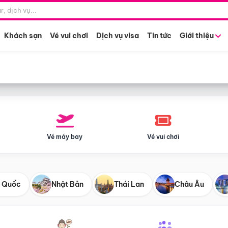
Điểm khởi hành
Tháng khở
Hồ Chí Minh
Bất kỳ 
Khách sạn
Vé vui chơi
Dịch vụ visa
Tin tức
Giới thiệu
Vé máy bay
Vé vui chơi
 Quốc
Nhật Bản
Thái Lan
Châu Âu