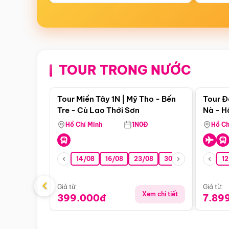
TOUR TRONG NƯỚC
Điểm nổi bật
Tour Miền Tây 1N | Mỹ Tho - Bến
Tour Đ
Tre - Cù Lao Thới Sơn
Nà - H
Nha
Hồ Chí Minh
1N0Đ
Hồ Ch
14/08
16/08
23/08
30/08
06/09
12
1
‹
Giá từ:
Giá từ:
Xem chi tiết
399.000đ
7.89