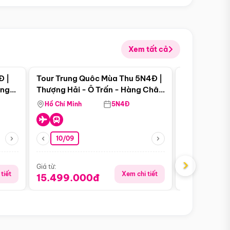
Xem tất cả
 bật
Điểm nổi bật
Đ |
Tour Trung Quôc Mùa Thu 5N4Đ |
Tour Trung
àng
Thượng Hải - Ô Trấn - Hàng Châu
| Thành Đô 
(Tour Không Shopping)
Viên Gấu Tr
Hồ Chí Minh
5N4Đ
Hồ Chí Minh
10/09
23/08
›
Giá từ:
Giá từ:
tiết
Xem chi tiết
15.499.000đ
18.990.0