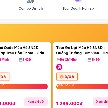
Tour Doanh Nghiệp
Du lịch Hành Hương
Điểm nổi bật
Điểm nổi
ngày 06:53:30
Còn
06 ngày 06:53:30
hú Quốc Mùa Hè 3N2Đ |
Tour Đà Lạt Mùa Hè 3N3Đ |
áp Treo Hòn Thơm - Cầu
Quảng Trường Lâm Viên - H
áp Treo Hòn Thơm
Công Viên Nước Aquatopia
Hill - Puppy Farm
í Minh
3N2Đ
Hồ Chí Minh
3N3Đ
/08
13/08
chỗ
chỗ
Còn 10 chỗ
Còn 10 chỗ
Xem chi tiết
Xem chi 
9.000đ
1.299.000đ