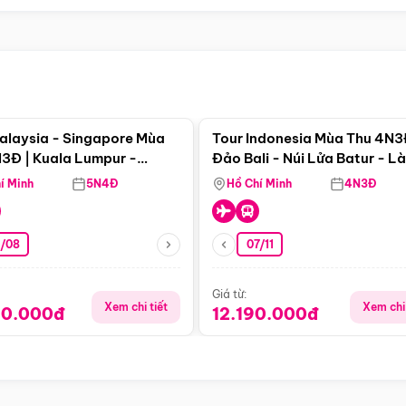
Điểm nổi bật
Điểm nổi
alaysia - Singapore Mùa
Tour Indonesia Mùa Thu 4N3
3Đ | Kuala Lumpur -
Đảo Bali - Núi Lửa Batur - L
a - Johor Baru -
Penglipuran
í Minh
5N4Đ
Hồ Chí Minh
4N3Đ
pore
3/08
07/11
Giá từ:
Xem chi tiết
Xem chi 
90.000đ
12.190.000đ