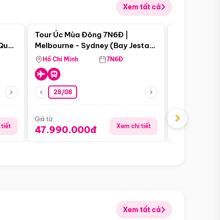
Xem tất cả
 bật
Điểm nổi bật
Tour Úc Mùa Đông 7N6Đ |
Tour Nam Ph
 Quan
Melbourne - Sydney (Bay Jestar
Cape Town -
Airways)
Bàn - Johan
Hồ Chí Minh
7N6Đ
Hồ Chí Minh
Safari - Lo
28/08
28/08
›
Giá từ:
Giá từ:
tiết
Xem chi tiết
47.990.000đ
88.900.0
Xem tất cả