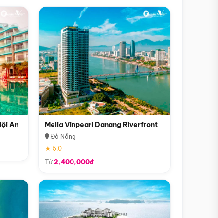
Hội An
Melia Vinpearl Danang Riverfront
Đà Nẵng
★ 5.0
Từ
2,400,000đ