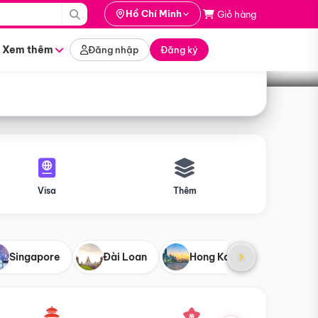
i hành
Hồ Chí Minh
Giỏ hàng
Tìm tour
tháng nào
Xem thêm
Đăng nhập
Đăng ký
Visa
Thêm
Singapore
Đài Loan
Hong Kong
Mỹ