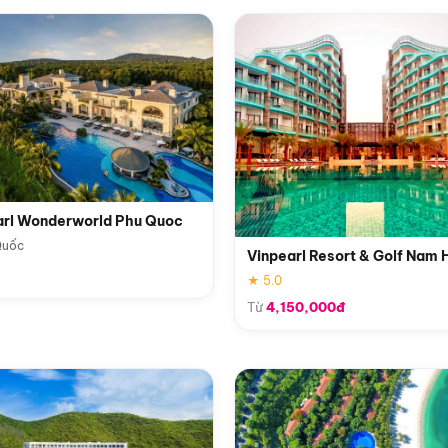
arl Wonderworld Phu Quoc
Quốc
Vinpearl Resort & Golf Nam 
★ 5.0
Từ
4,150,000đ