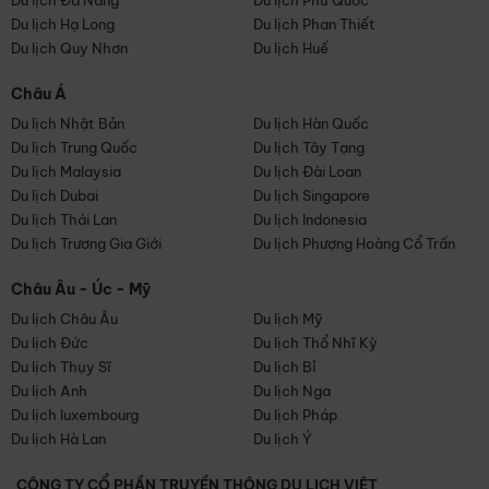
Du lịch Đà Nẵng
Du lịch Phú Quốc
Du lịch Hạ Long
Du lịch Phan Thiết
Du lịch Quy Nhơn
Du lịch Huế
Châu Á
Du lịch Nhật Bản
Du lịch Hàn Quốc
Du lịch Trung Quốc
Du lịch Tây Tạng
Du lịch Malaysia
Du lịch Đài Loan
Du lịch Dubai
Du lịch Singapore
Du lịch Thái Lan
Du lịch Indonesia
Du lịch Trương Gia Giới
Du lịch Phượng Hoàng Cổ Trấn
Châu Âu - Úc - Mỹ
Du lịch Châu Âu
Du lịch Mỹ
Du lịch Đức
Du lịch Thổ Nhĩ Kỳ
Du lịch Thụy Sĩ
Du lịch Bỉ
Du lịch Anh
Du lịch Nga
Du lịch luxembourg
Du lịch Pháp
Du lịch Hà Lan
Du lịch Ý
CÔNG TY CỔ PHẦN TRUYỀN THÔNG DU LỊCH VIỆT