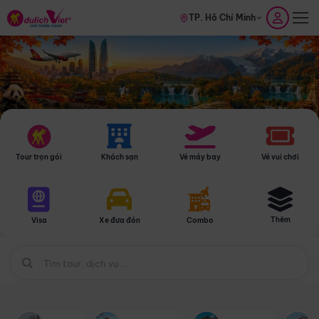
TP. Hồ Chí Minh
Tour trọn gói
Khách sạn
Vé máy bay
Vé vui chơi
Thêm
Visa
Xe đưa đón
Combo