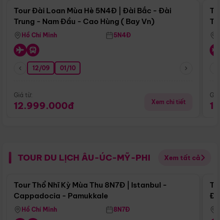
Tour Đài Loan Mùa Hè 5N4Đ | Đài Bắc - Đài
To
Trung - Nam Đầu - Cao Hùng ( Bay Vn)
Tr
Hồ Chí Minh
5N4Đ
12/09
01/10
Giá từ:
Giá
Xem chi tiết
12.999.000đ
1
TOUR DU LỊCH ÂU-ÚC-MỸ-PHI
Xem tất cả
Điểm nổi bật
Tour Thổ Nhĩ Kỳ Mùa Thu 8N7Đ | Istanbul -
To
Cappadocia - Pamukkale
Đế
Hồ Chí Minh
8N7Đ