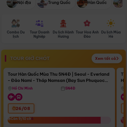
Nội địa
Trung Quốc
Hàn Quốc
N
Combo Du
Tour Doanh
Du lịch Hành
Tour Hoa Anh
Du lịch Mùa
D
lịch
Nghiệp
Hương
Đào
Hè
TOUR GIỜ CHÓT
Xem tất cả
Điểm nổi bật
Còn
17 ngày 02:00:19
Cò
Tour Hàn Quốc Mùa Thu 5N4Đ | Seoul - Everland
To
- Đảo Nami - Tháp Namsan (Bay Sun Phuquoc
Hò
Bay Sun Phuquoc Airways
Tặ
Airways)
Aq
Hồ Chí Minh
5N4Đ
26/08
‹
Còn 9/10 chỗ
Còn 9/10 chỗ
C
C