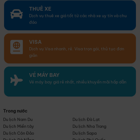
THUÊ XE
Dịch vụ thuê xe giá tốt từ các nhà xe uy tín và chu
đáo
VISA
Dịch vụ Visa nhanh, rẻ. Visa trọn gói, thủ tục đơn
giản
VÉ MÁY BAY
Vé máy bay giá rẻ nhất, nhiều khuyến mãi hấp dẫn
Trong nước
Du lịch Nam Du
Du lịch Đà Lạt
Du lịch Miền tây
Du lịch Nha Trang
Du lịch Côn Đảo
Du lịch Sapa