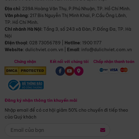
Địa chỉ
: 239A Hoàng Văn Thụ, P.Phú Nhuận, TP. Hồ Chí Minh.
Văn phòng
:
217 Bis Nguyễn Thị Minh Khai, P.Cầu Ông Lãnh,
TP. Hồ Chí Minh.
Chi nhánh Hà Nội
:
Tầng 3, số 243 xã Đàn, P.Đống Đa, TP. Hà
Nội
Điện thoại
:
028 73056789
|
Hotline
:
1900 1177
Website
:
dulichviet.com.vn
|
Email
:
info@dulichviet.com.vn
Chứng nhận
Kết nối với chúng tôi
Chấp nhận thanh toán
Đăng ký nhận thông tin khuyến mãi
Nhập email để có cơ hội giảm 50% cho chuyến đi tiếp theo
của Quý khách