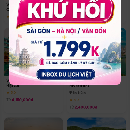
Quoc
Vinpearl Resort & Spa Phu
Phú Quốc
Quoc
★ 5.0
★ 5.0
Vinpearl Resort & Golf Nam
Melia Vinpearl Danang
Hội An
Riverfront
★ 5.0
Đà Nẵng
Từ
4,150,000đ
★ 5.0
Từ
2,400,000đ