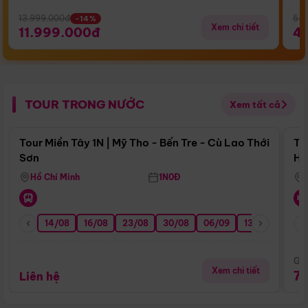
13.999.000đ
5.5
-14%
Xem chi tiết
11.999.000đ
4
TOUR TRONG NƯỚC
Xem tất cả
Điểm nổi bật
Tour Miền Tây 1N | Mỹ Tho - Bến Tre - Cù Lao Thới
To
Sơn
Hu
Hồ Chí Minh
1N0Đ
14/08
16/08
23/08
30/08
06/09
13/09
20/0
Giá
Xem chi tiết
7
Liên hệ