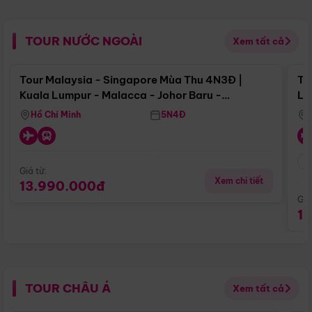
TOUR NƯỚC NGOÀI
Xem tất cả
Điểm nổi bật
Tour Malaysia - Singapore Mùa Thu 4N3Đ |
To
Kuala Lumpur - Malacca - Johor Baru -
Lử
Singapore
Hồ Chí Minh
5N4Đ
Giá từ:
Xem chi tiết
13.990.000đ
Giá
1
TOUR CHÂU Á
Xem tất cả
Điểm nổi bật