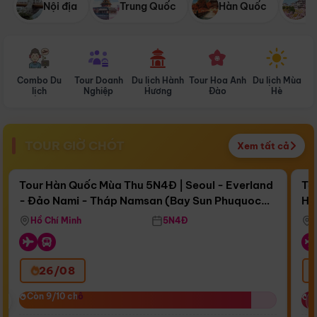
Nội địa
Trung Quốc
Hàn Quốc
N
Combo Du
Tour Doanh
Du lịch Hành
Tour Hoa Anh
Du lịch Mùa
D
lịch
Nghiệp
Hương
Đào
Hè
TOUR GIỜ CHÓT
Xem tất cả
Điểm nổi bật
Còn
16 ngày 20:15:44
Cò
Tour Hàn Quốc Mùa Thu 5N4Đ | Seoul - Everland
To
- Đảo Nami - Tháp Namsan (Bay Sun Phuquoc
Hò
Bay Sun Phuquoc Airways
Tặ
Airways)
Aq
Hồ Chí Minh
5N4Đ
26/08
‹
Còn 9/10 chỗ
Còn 9/10 chỗ
C
C