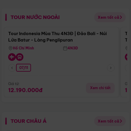
TOUR NƯỚC NGOÀI
Xem tất cả
Điểm nổi bật
Tour Indonesia Mùa Thu 4N3Đ | Đảo Bali - Núi
To
Lửa Batur - Làng Penglipuran
Tr
Hồ Chí Minh
4N3Đ
07/11
Giá từ:
Giá
Xem chi tiết
12.190.000đ
1
TOUR CHÂU Á
Xem tất cả
Điểm nổi bật