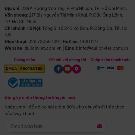
Địa chỉ
: 239A Hoàng Văn Thụ, P.Phú Nhuận, TP. Hồ Chí Minh.
Văn phòng
:
217 Bis Nguyễn Thị Minh Khai, P.Cầu Ông Lãnh,
TP. Hồ Chí Minh.
Chi nhánh Hà Nội
:
Tầng 3, số 243 xã Đàn, P.Đống Đa, TP. Hà
Nội
Điện thoại
:
028 73056789
|
Hotline
:
1900 1177
Website
:
dulichviet.com.vn
|
Email
:
info@dulichviet.com.vn
Chứng nhận
Kết nối với chúng tôi
Chấp nhận thanh toán
Đăng ký nhận thông tin khuyến mãi
Nhập email để có cơ hội giảm 50% cho chuyến đi tiếp theo
của Quý khách