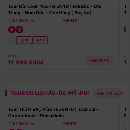
Tour Đài Loan Mùa Hè 5N4Đ | Đài Bắc - Đài
To
Trung - Nam Đầu - Cao Hùng ( Bay Vn)
Tr
Hồ Chí Minh
5N4Đ
12/09
01/10
Giá từ:
Giá
Xem chi tiết
12.999.000đ
1
TOUR DU LỊCH ÂU-ÚC-MỸ-PHI
Xem tất cả
Điểm nổi bật
Tour Thổ Nhĩ Kỳ Mùa Thu 8N7Đ | Istanbul -
To
Cappadocia - Pamukkale
Đế
Hồ Chí Minh
8N7Đ