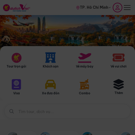
TP. Hồ Chí Minh
Tour trọn gói
Khách sạn
Vé máy bay
Vé vui chơi
Thêm
Visa
Xe đưa đón
Combo