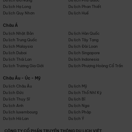
Du lịch Đà Nẵng
Du lịch Phú Quốc
Du lịch Hạ Long
Du lịch Phan Thiết
Du lịch Quy Nhơn
Du lịch Huế
Châu Á
Du lịch Nhật Bản
Du lịch Hàn Quốc
Du lịch Trung Quốc
Du lịch Tây Tạng
Du lịch Malaysia
Du lịch Đài Loan
Du lịch Dubai
Du lịch Singapore
Du lịch Thái Lan
Du lịch Indonesia
Du lịch Trương Gia Giới
Du lịch Phượng Hoàng Cổ Trấn
Châu Âu - Úc - Mỹ
Du lịch Châu Âu
Du lịch Mỹ
Du lịch Đức
Du lịch Thổ Nhĩ Kỳ
Du lịch Thụy Sĩ
Du lịch Bỉ
Du lịch Anh
Du lịch Nga
Du lịch luxembourg
Du lịch Pháp
Du lịch Hà Lan
Du lịch Ý
CÔNG TY CỔ PHẦN TRUYỀN THÔNG DU LỊCH VIỆT