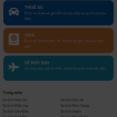
THUÊ XE
Dịch vụ thuê xe giá tốt từ các nhà xe uy tín và chu
đáo
VISA
Dịch vụ Visa nhanh, rẻ. Visa trọn gói, thủ tục đơn
giản
VÉ MÁY BAY
Vé máy bay giá rẻ nhất, nhiều khuyến mãi hấp dẫn
Trong nước
Du lịch Nam Du
Du lịch Đà Lạt
Du lịch Miền tây
Du lịch Nha Trang
Du lịch Côn Đảo
Du lịch Sapa