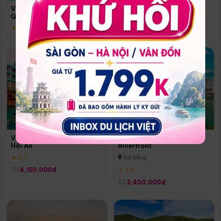
Quoc
Vinpearl Resort & Spa Phu
Phú Quốc
Quoc
★ 5.0
★ 5.0
Vinpearl Resort & Golf Nam
Melia Vinpearl Danang
Hội An
Riverfront
★ 5.0
Đà Nẵng
Từ
4,150,000đ
★ 5.0
Từ
2,400,000đ