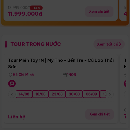
13.999.000đ
5.5
-14%
Xem chi tiết
11.999.000đ
4
TOUR TRONG NƯỚC
Xem tất cả
Điểm nổi bật
Tour Miền Tây 1N | Mỹ Tho - Bến Tre - Cù Lao Thới
To
Sơn
Hu
Hồ Chí Minh
1N0Đ
14/08
16/08
23/08
30/08
06/09
13/09
20/0
Giá
Xem chi tiết
7
Liên hệ