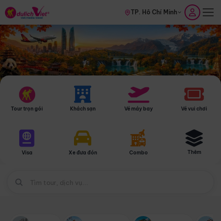
TP. Hồ Chí Minh
Tour trọn gói
Khách sạn
Vé máy bay
Vé vui chơi
Thêm
Visa
Xe đưa đón
Combo