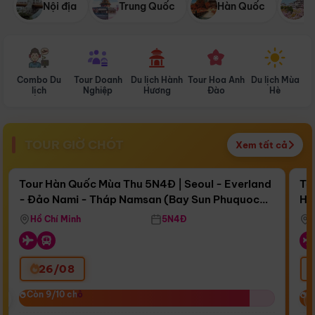
Nội địa
Trung Quốc
Hàn Quốc
N
Combo Du
Tour Doanh
Du lịch Hành
Tour Hoa Anh
Du lịch Mùa
D
lịch
Nghiệp
Hương
Đào
Hè
TOUR GIỜ CHÓT
Xem tất cả
Điểm nổi bật
Còn
15 ngày 08:10:32
Cò
Tour Hàn Quốc Mùa Thu 5N4Đ | Seoul - Everland
To
- Đảo Nami - Tháp Namsan (Bay Sun Phuquoc
Hò
Bay Sun Phuquoc Airways
Tặ
Airways)
Aq
Hồ Chí Minh
5N4Đ
26/08
‹
Còn 9/10 chỗ
Còn 9/10 chỗ
C
C