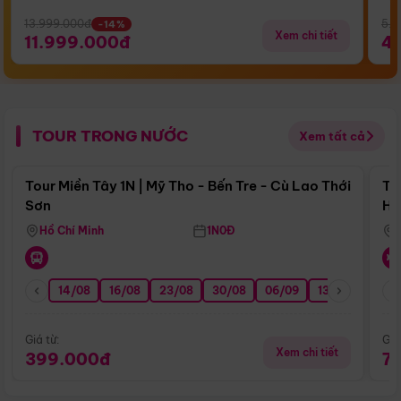
13.999.000đ
5.5
-14%
Xem chi tiết
11.999.000đ
4
TOUR TRONG NƯỚC
Xem tất cả
Điểm nổi bật
Tour Miền Tây 1N | Mỹ Tho - Bến Tre - Cù Lao Thới
To
Sơn
Hu
Hồ Chí Minh
1N0Đ
14/08
16/08
23/08
30/08
06/09
13/09
20/0
Giá từ:
Giá
Xem chi tiết
399.000đ
7