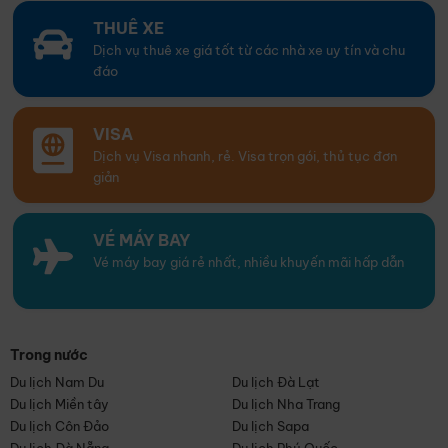
THUÊ XE
Dịch vụ thuê xe giá tốt từ các nhà xe uy tín và chu
đáo
VISA
Dịch vụ Visa nhanh, rẻ. Visa trọn gói, thủ tục đơn
giản
VÉ MÁY BAY
Vé máy bay giá rẻ nhất, nhiều khuyến mãi hấp dẫn
Trong nước
Du lịch Nam Du
Du lịch Đà Lạt
Du lịch Miền tây
Du lịch Nha Trang
Du lịch Côn Đảo
Du lịch Sapa