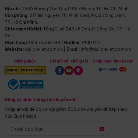
Địa chỉ
: 239A Hoàng Văn Thụ, P.Phú Nhuận, TP. Hồ Chí Minh.
Văn phòng
:
217 Bis Nguyễn Thị Minh Khai, P.Cầu Ông Lãnh,
TP. Hồ Chí Minh.
Chi nhánh Hà Nội
:
Tầng 3, số 243 xã Đàn, P.Đống Đa, TP. Hà
Nội
Điện thoại
:
028 73056789
|
Hotline
:
1900 1177
Website
:
dulichviet.com.vn
|
Email
:
info@dulichviet.com.vn
Chứng nhận
Kết nối với chúng tôi
Chấp nhận thanh toán
Đăng ký nhận thông tin khuyến mãi
Nhập email để có cơ hội giảm 50% cho chuyến đi tiếp theo
của Quý khách