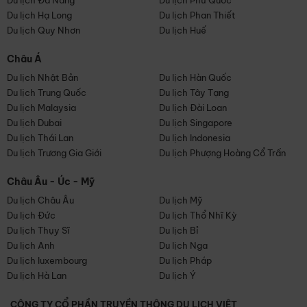
Du lịch Đà Nẵng
Du lịch Phú Quốc
Du lịch Hạ Long
Du lịch Phan Thiết
Du lịch Quy Nhơn
Du lịch Huế
Châu Á
Du lịch Nhật Bản
Du lịch Hàn Quốc
Du lịch Trung Quốc
Du lịch Tây Tạng
Du lịch Malaysia
Du lịch Đài Loan
Du lịch Dubai
Du lịch Singapore
Du lịch Thái Lan
Du lịch Indonesia
Du lịch Trương Gia Giới
Du lịch Phượng Hoàng Cổ Trấn
Châu Âu - Úc - Mỹ
Du lịch Châu Âu
Du lịch Mỹ
Du lịch Đức
Du lịch Thổ Nhĩ Kỳ
Du lịch Thụy Sĩ
Du lịch Bỉ
Du lịch Anh
Du lịch Nga
Du lịch luxembourg
Du lịch Pháp
Du lịch Hà Lan
Du lịch Ý
CÔNG TY CỔ PHẦN TRUYỀN THÔNG DU LỊCH VIỆT