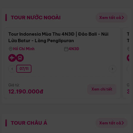
TOUR NƯỚC NGOÀI
Xem tất cả
Điểm nổi bật
Tour Indonesia Mùa Thu 4N3Đ | Đảo Bali - Núi
To
Lửa Batur - Làng Penglipuran
To
Hồ Chí Minh
4N3Đ
07/11
Giá từ:
Giá
Xem chi tiết
12.190.000đ
3
TOUR CHÂU Á
Xem tất cả
Điểm nổi bật