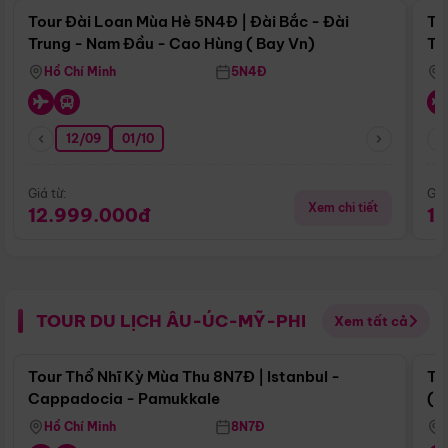
Tour Đài Loan Mùa Hè 5N4Đ | Đài Bắc - Đài
To
Trung - Nam Đầu - Cao Hùng ( Bay Vn)
Tr
Hồ Chí Minh
5N4Đ
12/09
01/10
Giá từ:
Giá
Xem chi tiết
12.999.000đ
1
TOUR DU LỊCH ÂU-ÚC-MỸ-PHI
Xem tất cả
Điểm nổi bật
Tour Thổ Nhĩ Kỳ Mùa Thu 8N7Đ | Istanbul -
To
Cappadocia - Pamukkale
(B
Hồ Chí Minh
8N7Đ