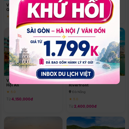
Quoc
Vinpearl Resort & Spa Phu
Phú Quốc
Quoc
★ 5.0
★ 5.0
Vinpearl Resort & Golf Nam
Melia Vinpearl Danang
Hội An
Riverfront
★ 5.0
Đà Nẵng
Từ
4,150,000đ
★ 5.0
Từ
2,400,000đ