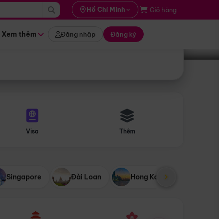
i hành
Hồ Chí Minh
Giỏ hàng
Tìm tour
tháng nào
Xem thêm
Đăng nhập
Đăng ký
Visa
Thêm
Singapore
Đài Loan
Hong Kong
Mỹ