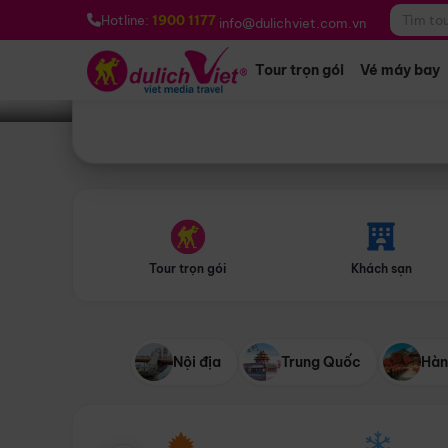
Bạn muốn đi đâu?
*
Hotline:
1900 1177
info@dulichviet.com.vn
Tour trọn gói
Vé máy bay
Tour trọn gói
Khách sạn
Nội địa
Trung Quốc
Hàn