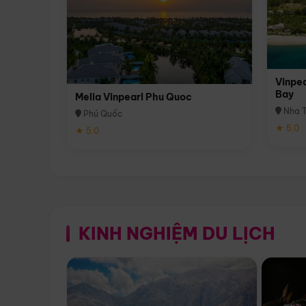
Vinpea
Bay
Melia Vinpearl Phu Quoc
Nha T
Phú Quốc
★ 5.0
★ 5.0
KINH NGHIỆM DU LỊCH