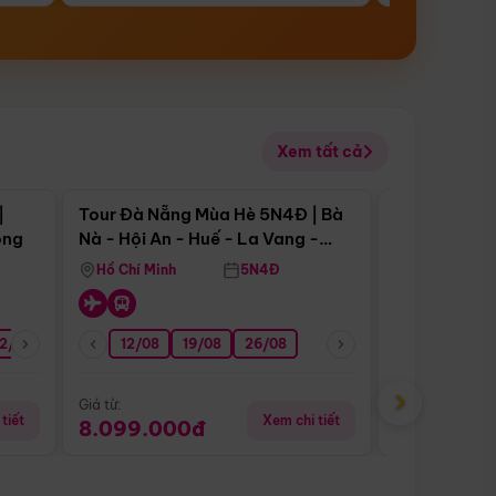
Xem tất cả
 bật
Điểm nổi bật
|
Tour Đà Nẵng Mùa Hè 5N4Đ | Bà
Tour Đà Nẵn
ong
Nà - Hội An - Huế - La Vang -
Nà - Hội An
Động Thiên Đường
Nha
Hồ Chí Minh
5N4Đ
Hồ Chí Minh
2/08
26/08
05/09
12/08
19/08
09/09
26/08
12/09
13/08
›
Giá từ:
Giá từ:
tiết
Xem chi tiết
8.099.000đ
6.899.00