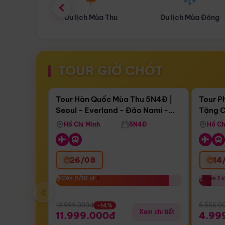
ùa Thu
Du lịch Mùa Đông
Combo Du lịch
TOUR GIỜ CHÓT
Điểm nổi bật
Còn
17 ngày 05:21:38
Còn
05 
Tour Hàn Quốc Mùa Thu 5N4Đ |
Tour P
Seoul - Everland - Đảo Nami -
Tặng C
Bay Sun Phuquoc Airways
Tặng C
Tháp Namsan (Bay Sun Phuquoc
Hôn - 
Hồ Chí Minh
5N4Đ
Hồ Ch
Airways)
26/08
14
Còn 9/10 chỗ
Còn 9/10 chỗ
Còn 1 
Còn 1 
‹
13.999.000đ
5.555.0
-14%
Xem chi tiết
11.999.000đ
4.99