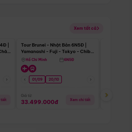
Xem tất cả
 bật
Điểm nổi bật
4Đ |
Tour Brunei - Nhật Bản 6N5Đ |
Tour Campu
 Châu
Yamanashi - Fuji - Tokyo - Chiba
Siem Reap -
- Freeday
Hồ Chí Minh
6N5Đ
Hồ Chí Minh
01/09
20/10
20/08
›
Giá từ:
Giá từ:
tiết
Xem chi tiết
33.499.000đ
5.650.00