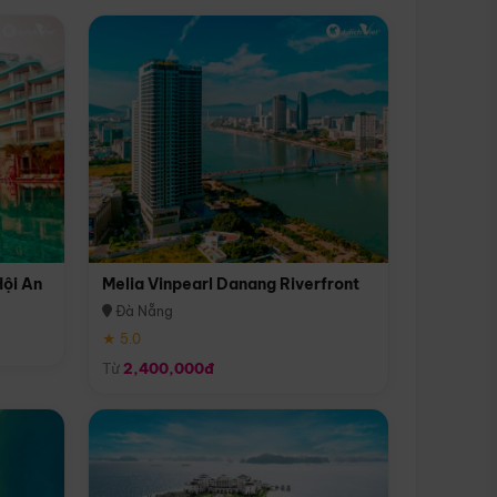
Hội An
Melia Vinpearl Danang Riverfront
Đà Nẵng
★ 5.0
Từ
2,400,000đ