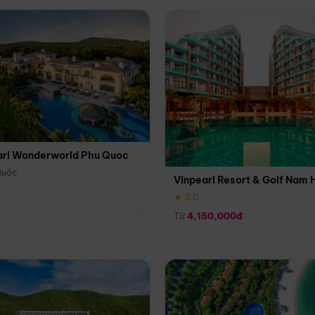
arl Wonderworld Phu Quoc
Quốc
Vinpearl Resort & Golf Nam 
★ 5.0
Từ
4,150,000đ