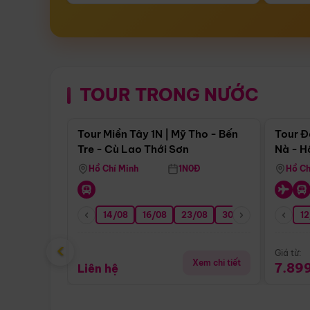
TOUR TRONG NƯỚC
Điểm nổi bật
Tour Miền Tây 1N | Mỹ Tho - Bến
Tour Đ
Tre - Cù Lao Thới Sơn
Nà - H
Nha
Hồ Chí Minh
1N0Đ
Hồ Ch
14/08
16/08
23/08
30/08
06/09
12
1
‹
Giá từ:
Xem chi tiết
7.89
Liên hệ