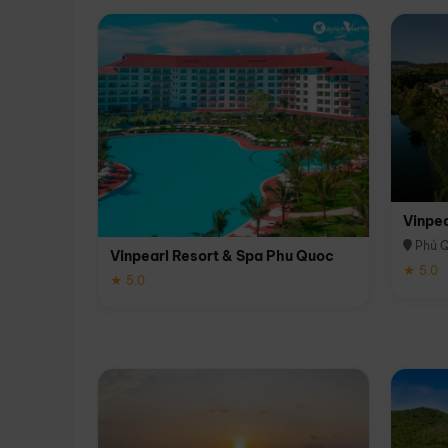
Vinpe
Phú 
Vinpearl Resort & Spa Phu Quoc
★ 5.0
★ 5.0