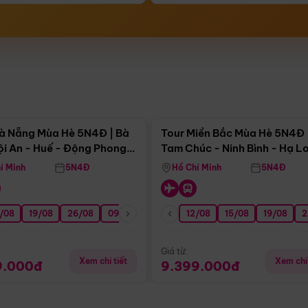
Điểm nổi bật
Điểm nổi
à Nẵng Mùa Hè 5N4Đ | Bà
Tour Miền Bắc Mùa Hè 5N4Đ 
ội An - Huế - Động Phong
Tam Chúc - Ninh Bình - Hạ L
í Minh
5N4Đ
Hồ Chí Minh
5N4Đ
/08
3/09
19/08
20/09
26/08
27/09
09/09
16/09
12/08
23/09
15/08
30/09
19/08
07/10
2
Giá từ:
Xem chi tiết
Xem chi 
9.000đ
9.399.000đ