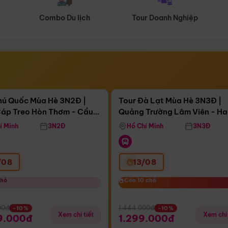
Tour Doanh Nghiệp
Du lịch Hành Hương
Điểm nổi bật
Điểm nổi
ngày 05:21:38
Còn
04 ngày 05:21:38
hú Quốc Mùa Hè 3N2Đ |
Tour Đà Lạt Mùa Hè 3N3Đ |
áp Treo Hòn Thơm - Cầu
Quảng Trường Lâm Viên - H
áp Treo Hòn Thơm
Công Viên Nước Aquatopia
Hill - Puppy Farm
í Minh
3N2Đ
Hồ Chí Minh
3N3Đ
/08
13/08
chỗ
chỗ
Còn 10 chỗ
Còn 10 chỗ
00đ
1.444.000đ
-10%
-10%
Xem chi tiết
Xem chi 
9.000đ
1.299.000đ