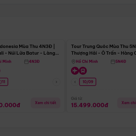
Điểm nổi bật
Điểm nổi
ndonesia Mùa Thu 4N3Đ |
Tour Trung Quôc Mùa Thu 5N
li - Núi Lửa Batur - Làng
Thượng Hải - Ô Trấn - Hàng
puran
(Tour Không Shopping)
í Minh
4N3Đ
Hồ Chí Minh
5N4Đ
/11
10/09
Giá từ:
Xem chi tiết
Xem chi 
90.000đ
15.499.000đ