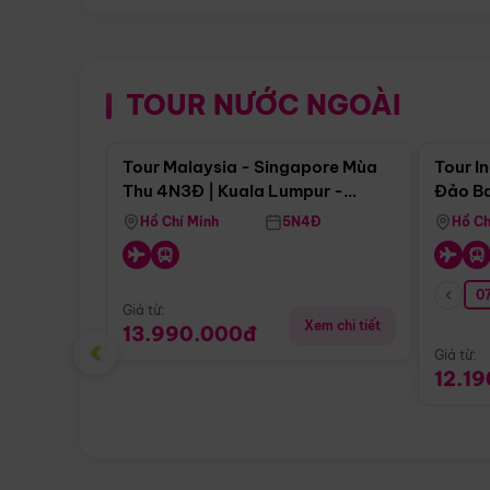
TOUR NƯỚC NGOÀI
Điểm nổi bật
Tour Malaysia - Singapore Mùa
Tour I
Thu 4N3Đ | Kuala Lumpur -
Đảo Ba
Malacca - Johor Baru -
Pengli
Hồ Chí Minh
5N4Đ
Hồ Ch
Singapore
07
Giá từ:
Xem chi tiết
13.990.000đ
‹
Giá từ:
12.1