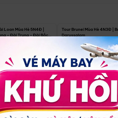
Điểm nổi bật
Điểm nổi
ài Loan Mùa Hè 5N4Đ |
Tour Brunei Mùa Hè 4N3Đ | B
ng - Đài Trung - Đài Bắc
Darussalam
j)
í Minh
5N4Đ
Hồ Chí Minh
4N3Đ
4/09
18/09
30/08
17/09
24/09
Giá từ:
Xem chi tiết
Xem chi 
90.000đ
14.499.000đ