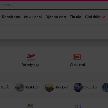
Điểm khởi hành
Tháng khở
Hồ Chí Minh
Bất kỳ 
Khách sạn
Vé vui chơi
Dịch vụ visa
Tin tức
Giới thiệu
Vé máy bay
Vé vui chơi
 Quốc
Nhật Bản
Thái Lan
Châu Âu