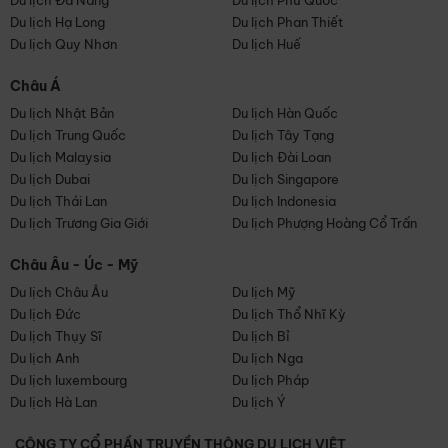
Du lịch Đà Nẵng
Du lịch Phú Quốc
Du lịch Hạ Long
Du lịch Phan Thiết
Du lịch Quy Nhơn
Du lịch Huế
Châu Á
Du lịch Nhật Bản
Du lịch Hàn Quốc
Du lịch Trung Quốc
Du lịch Tây Tạng
Du lịch Malaysia
Du lịch Đài Loan
Du lịch Dubai
Du lịch Singapore
Du lịch Thái Lan
Du lịch Indonesia
Du lịch Trương Gia Giới
Du lịch Phượng Hoàng Cổ Trấn
Châu Âu - Úc - Mỹ
Du lịch Châu Âu
Du lịch Mỹ
Du lịch Đức
Du lịch Thổ Nhĩ Kỳ
Du lịch Thụy Sĩ
Du lịch Bỉ
Du lịch Anh
Du lịch Nga
Du lịch luxembourg
Du lịch Pháp
Du lịch Hà Lan
Du lịch Ý
CÔNG TY CỔ PHẦN TRUYỀN THÔNG DU LỊCH VIỆT