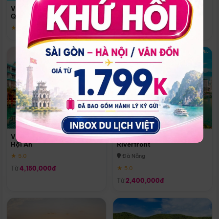
Quoc
Vinpearl Resort & Spa Phu
Phú Quốc
Quoc
★ 5.0
★ 5.0
Vinpearl Resort & Golf Nam
Melia Vinpearl Danang
Hội An
Riverfront
★ 5.0
Đà Nẵng
Từ
4,150,000đ
★ 5.0
Từ
2,400,000đ