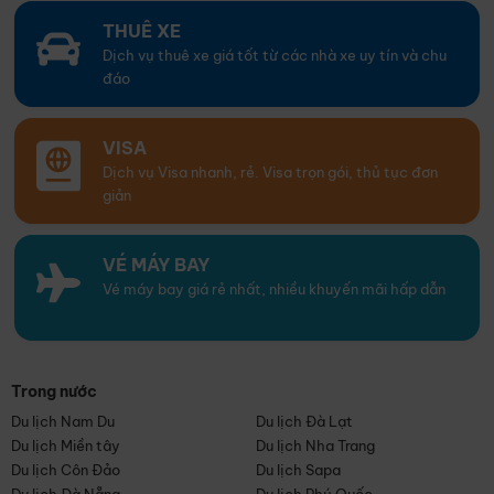
THUÊ XE
Dịch vụ thuê xe giá tốt từ các nhà xe uy tín và chu
đáo
VISA
Dịch vụ Visa nhanh, rẻ. Visa trọn gói, thủ tục đơn
giản
VÉ MÁY BAY
Vé máy bay giá rẻ nhất, nhiều khuyến mãi hấp dẫn
Trong nước
Du lịch Nam Du
Du lịch Đà Lạt
Du lịch Miền tây
Du lịch Nha Trang
Du lịch Côn Đảo
Du lịch Sapa