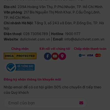
Địa chỉ
: 239A Hoàng Văn Thụ, P.Phú Nhuận, TP. Hồ Chí Minh.
Văn phòng
:
217 Bis Nguyễn Thị Minh Khai, P.Cầu Ông Lãnh,
TP. Hồ Chí Minh.
Chi nhánh Hà Nội
:
Tầng 3, số 243 xã Đàn, P.Đống Đa, TP. Hà
Nội
Điện thoại
:
028 73056789
|
Hotline
:
1900 1177
Website
:
dulichviet.com.vn
|
Email
:
info@dulichviet.com.vn
Chứng nhận
Kết nối với chúng tôi
Chấp nhận thanh toán
Đăng ký nhận thông tin khuyến mãi
Nhập email để có cơ hội giảm 50% cho chuyến đi tiếp theo
của Quý khách