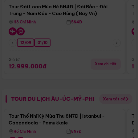
Tour Đài Loan Mùa Hè 5N4Đ | Đài Bắc - Đài
To
Trung - Nam Đầu - Cao Hùng ( Bay Vn)
Tr
Hồ Chí Minh
5N4Đ
12/09
01/10
Giá từ:
Giá
Xem chi tiết
12.999.000đ
1
TOUR DU LỊCH ÂU-ÚC-MỸ-PHI
Xem tất cả
Điểm nổi bật
Tour Thổ Nhĩ Kỳ Mùa Thu 8N7Đ | Istanbul -
To
Cappadocia - Pamukkale
Đế
Hồ Chí Minh
8N7Đ