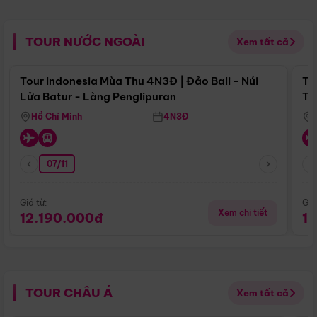
TOUR NƯỚC NGOÀI
Xem tất cả
Điểm nổi bật
Tour Indonesia Mùa Thu 4N3Đ | Đảo Bali - Núi
To
Lửa Batur - Làng Penglipuran
Tr
Hồ Chí Minh
4N3Đ
07/11
Giá từ:
Giá
Xem chi tiết
12.190.000đ
1
TOUR CHÂU Á
Xem tất cả
Điểm nổi bật