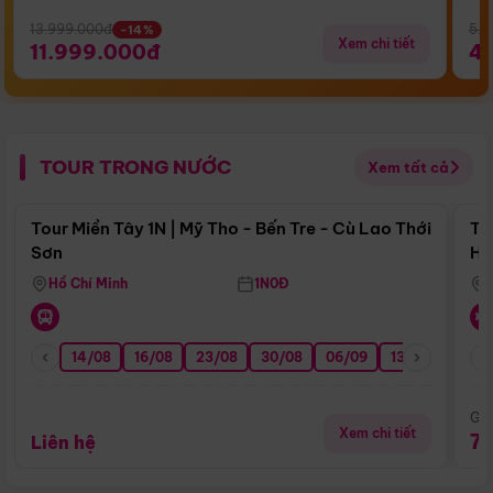
13.999.000đ
5.5
-14%
Xem chi tiết
11.999.000đ
4
TOUR TRONG NƯỚC
Xem tất cả
Điểm nổi bật
Tour Miền Tây 1N | Mỹ Tho - Bến Tre - Cù Lao Thới
To
Sơn
Hu
Hồ Chí Minh
1N0Đ
14/08
16/08
23/08
30/08
06/09
13/09
20/0
Giá
Xem chi tiết
7
Liên hệ