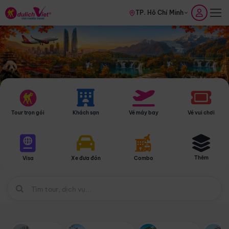
TP. Hồ Chí Minh
Tour trọn gói
Khách sạn
Vé máy bay
Vé vui chơi
Thêm
Visa
Xe đưa đón
Combo