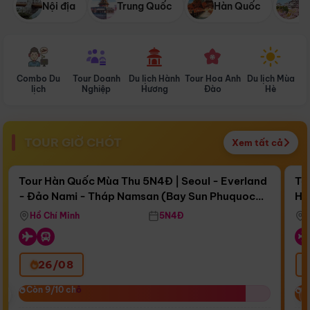
Nội địa
Trung Quốc
Hàn Quốc
N
Combo Du
Tour Doanh
Du lịch Hành
Tour Hoa Anh
Du lịch Mùa
D
lịch
Nghiệp
Hương
Đào
Hè
TOUR GIỜ CHÓT
Xem tất cả
Điểm nổi bật
Còn
16 ngày 19:48:39
Cò
Tour Hàn Quốc Mùa Thu 5N4Đ | Seoul - Everland
To
- Đảo Nami - Tháp Namsan (Bay Sun Phuquoc
Hò
Bay Sun Phuquoc Airways
Tặ
Airways)
Aq
Hồ Chí Minh
5N4Đ
26/08
‹
Còn 9/10 chỗ
Còn 9/10 chỗ
C
C