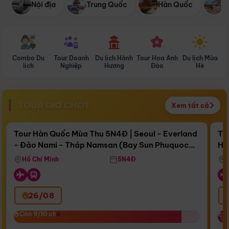
Nội địa
Trung Quốc
Hàn Quốc
N
Combo Du
Tour Doanh
Du lịch Hành
Tour Hoa Anh
Du lịch Mùa
D
lịch
Nghiệp
Hương
Đào
Hè
TOUR GIỜ CHÓT
Xem tất cả
Điểm nổi bật
Còn
16 ngày 22:13:08
Cò
Tour Hàn Quốc Mùa Thu 5N4Đ | Seoul - Everland
To
- Đảo Nami - Tháp Namsan (Bay Sun Phuquoc
Hò
Bay Sun Phuquoc Airways
Tặ
Airways)
Aq
Hồ Chí Minh
5N4Đ
26/08
‹
Còn 9/10 chỗ
Còn 9/10 chỗ
C
C