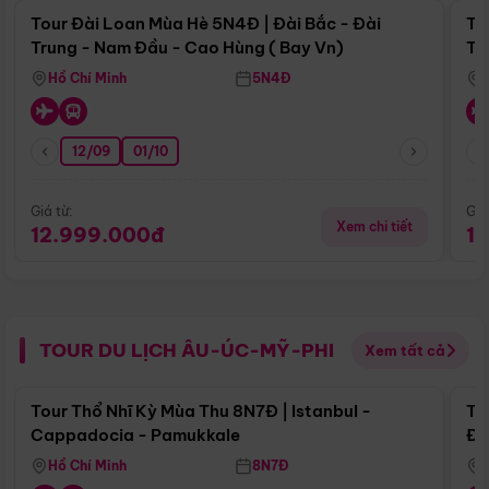
Tour Đài Loan Mùa Hè 5N4Đ | Đài Bắc - Đài
To
Trung - Nam Đầu - Cao Hùng ( Bay Vn)
Tr
Hồ Chí Minh
5N4Đ
12/09
01/10
Giá từ:
Giá
Xem chi tiết
12.999.000đ
1
TOUR DU LỊCH ÂU-ÚC-MỸ-PHI
Xem tất cả
Điểm nổi bật
Tour Thổ Nhĩ Kỳ Mùa Thu 8N7Đ | Istanbul -
To
Cappadocia - Pamukkale
Đế
Hồ Chí Minh
8N7Đ