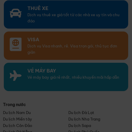
THUÊ XE
Dịch vụ thuê xe giá tốt từ các nhà xe uy tín và chu
đáo
VISA
Dịch vụ Visa nhanh, rẻ. Visa trọn gói, thủ tục đơn
giản
VÉ MÁY BAY
Vé máy bay giá rẻ nhất, nhiều khuyến mãi hấp dẫn
Trong nước
Du lịch Nam Du
Du lịch Đà Lạt
Du lịch Miền tây
Du lịch Nha Trang
Du lịch Côn Đảo
Du lịch Sapa