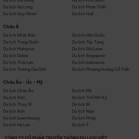
Du lịch Đà Nẵng
Du lịch Phú Quốc
Du lịch Hạ Long
Du lịch Phan Thiết
Du lịch Quy Nhơn
Du lịch Huế
Châu Á
Du lịch Nhật Bản
Du lịch Hàn Quốc
Du lịch Trung Quốc
Du lịch Tây Tạng
Du lịch Malaysia
Du lịch Đài Loan
Du lịch Dubai
Du lịch Singapore
Du lịch Thái Lan
Du lịch Indonesia
Du lịch Trương Gia Giới
Du lịch Phượng Hoàng Cổ Trấn
Châu Âu - Úc - Mỹ
Du lịch Châu Âu
Du lịch Mỹ
Du lịch Đức
Du lịch Thổ Nhĩ Kỳ
Du lịch Thụy Sĩ
Du lịch Bỉ
Du lịch Anh
Du lịch Nga
Du lịch luxembourg
Du lịch Pháp
Du lịch Hà Lan
Du lịch Ý
CÔNG TY CỔ PHẦN TRUYỀN THÔNG DU LỊCH VIỆT