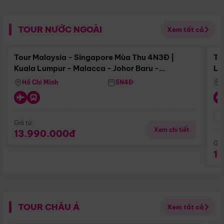
TOUR NƯỚC NGOÀI
Xem tất cả
Điểm nổi bật
Tour Malaysia - Singapore Mùa Thu 4N3Đ |
To
Kuala Lumpur - Malacca - Johor Baru -
Lử
Singapore
Hồ Chí Minh
5N4Đ
Giá từ:
Xem chi tiết
13.990.000đ
Giá
1
TOUR CHÂU Á
Xem tất cả
Điểm nổi bật