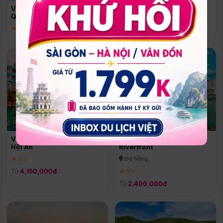
Quoc
Vinpearl Resort & Spa Phu
Phú Quốc
Quoc
★ 5.0
★ 5.0
Vinpearl Resort & Golf Nam
Melia Vinpearl Danang
Hội An
Riverfront
★ 5.0
Đà Nẵng
Từ
4,150,000đ
★ 5.0
Từ
2,400,000đ