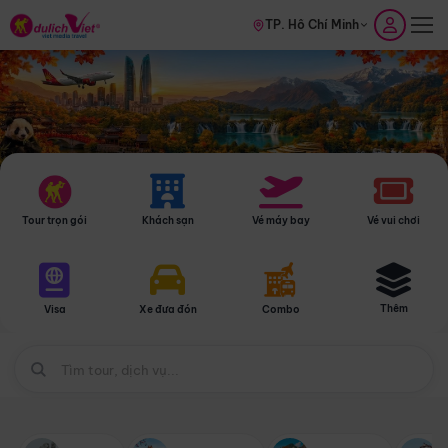
TP. Hồ Chí Minh
Tour trọn gói
Khách sạn
Vé máy bay
Vé vui chơi
Thêm
Visa
Xe đưa đón
Combo