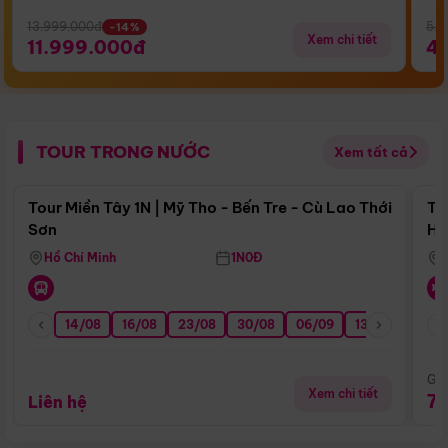
13.999.000đ
5.5
-14%
Xem chi tiết
11.999.000đ
4
TOUR TRONG NƯỚC
Xem tất cả
Điểm nổi bật
Tour Miền Tây 1N | Mỹ Tho - Bến Tre - Cù Lao Thới
To
Sơn
Hu
Hồ Chí Minh
1N0Đ
14/08
16/08
23/08
30/08
06/09
13/09
20/0
Giá
Xem chi tiết
7
Liên hệ