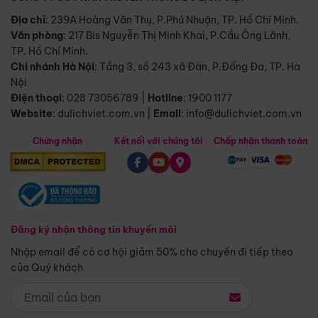
Địa chỉ
: 239A Hoàng Văn Thụ, P.Phú Nhuận, TP. Hồ Chí Minh.
Văn phòng
:
217 Bis Nguyễn Thị Minh Khai, P.Cầu Ông Lãnh,
TP. Hồ Chí Minh.
Chi nhánh Hà Nội
:
Tầng 3, số 243 xã Đàn, P.Đống Đa, TP. Hà
Nội
Điện thoại
:
028 73056789
|
Hotline
:
1900 1177
Website
:
dulichviet.com.vn
|
Email
:
info@dulichviet.com.vn
Chứng nhận
Kết nối với chúng tôi
Chấp nhận thanh toán
Đăng ký nhận thông tin khuyến mãi
Nhập email để có cơ hội giảm 50% cho chuyến đi tiếp theo
của Quý khách