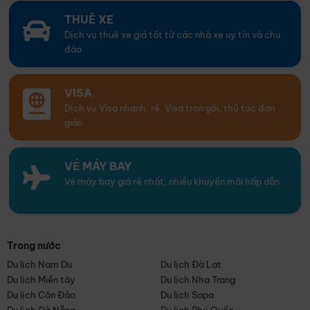
THUÊ XE
Dịch vụ thuê xe giá tốt từ các nhà xe uy tín và chu
đáo
VISA
Dịch vụ Visa nhanh, rẻ. Visa trọn gói, thủ tục đơn
giản
VÉ MÁY BAY
Vé máy bay giá rẻ nhất, nhiều khuyến mãi hấp dẫn
Trong nước
Du lịch Nam Du
Du lịch Đà Lạt
Du lịch Miền tây
Du lịch Nha Trang
Du lịch Côn Đảo
Du lịch Sapa