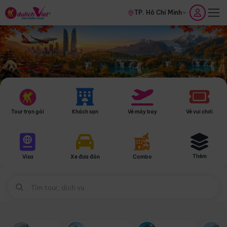
TP. Hồ Chí Minh
Tour trọn gói
Khách sạn
Vé máy bay
Vé vui chơi
Thêm
Visa
Xe đưa đón
Combo