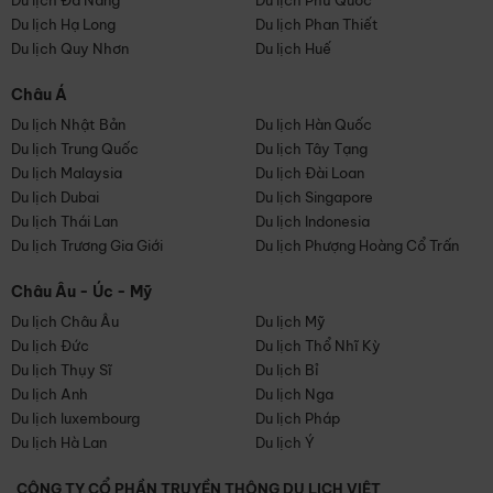
Du lịch Đà Nẵng
Du lịch Phú Quốc
Du lịch Hạ Long
Du lịch Phan Thiết
Du lịch Quy Nhơn
Du lịch Huế
Châu Á
Du lịch Nhật Bản
Du lịch Hàn Quốc
Du lịch Trung Quốc
Du lịch Tây Tạng
Du lịch Malaysia
Du lịch Đài Loan
Du lịch Dubai
Du lịch Singapore
Du lịch Thái Lan
Du lịch Indonesia
Du lịch Trương Gia Giới
Du lịch Phượng Hoàng Cổ Trấn
Châu Âu - Úc - Mỹ
Du lịch Châu Âu
Du lịch Mỹ
Du lịch Đức
Du lịch Thổ Nhĩ Kỳ
Du lịch Thụy Sĩ
Du lịch Bỉ
Du lịch Anh
Du lịch Nga
Du lịch luxembourg
Du lịch Pháp
Du lịch Hà Lan
Du lịch Ý
CÔNG TY CỔ PHẦN TRUYỀN THÔNG DU LỊCH VIỆT