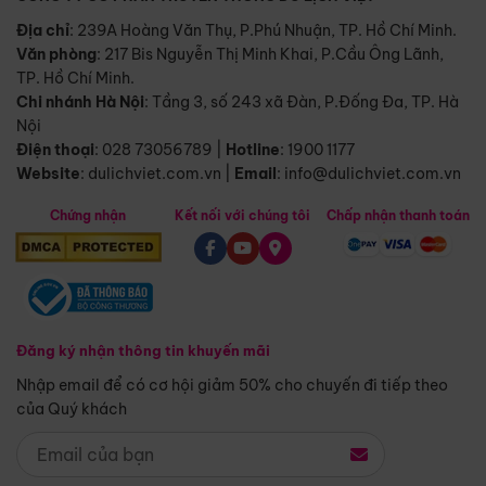
Địa chỉ
: 239A Hoàng Văn Thụ, P.Phú Nhuận, TP. Hồ Chí Minh.
Văn phòng
:
217 Bis Nguyễn Thị Minh Khai, P.Cầu Ông Lãnh,
TP. Hồ Chí Minh.
Chi nhánh Hà Nội
:
Tầng 3, số 243 xã Đàn, P.Đống Đa, TP. Hà
Nội
Điện thoại
:
028 73056789
|
Hotline
:
1900 1177
Website
:
dulichviet.com.vn
|
Email
:
info@dulichviet.com.vn
Chứng nhận
Kết nối với chúng tôi
Chấp nhận thanh toán
Đăng ký nhận thông tin khuyến mãi
Nhập email để có cơ hội giảm 50% cho chuyến đi tiếp theo
của Quý khách