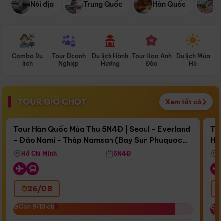
Nội địa
Trung Quốc
Hàn Quốc
N
Combo Du
Tour Doanh
Du lịch Hành
Tour Hoa Anh
Du lịch Mùa
D
lịch
Nghiệp
Hương
Đào
Hè
TOUR GIỜ CHÓT
Xem tất cả
Điểm nổi bật
Còn
17 ngày 12:03:11
Cò
Tour Hàn Quốc Mùa Thu 5N4Đ | Seoul - Everland
To
- Đảo Nami - Tháp Namsan (Bay Sun Phuquoc
Hò
Bay Sun Phuquoc Airways
Tặ
Airways)
Aq
Hồ Chí Minh
5N4Đ
26/08
‹
Còn 9/10 chỗ
Còn 9/10 chỗ
C
C