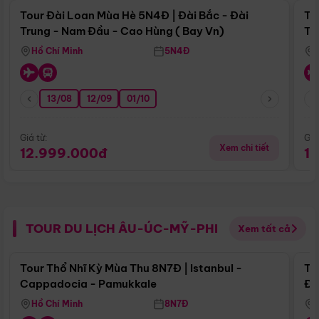
Tour Đài Loan Mùa Hè 5N4Đ | Đài Bắc - Đài
To
Trung - Nam Đầu - Cao Hùng ( Bay Vn)
Tr
Hồ Chí Minh
5N4Đ
13/08
12/09
01/10
Giá từ:
Giá
Xem chi tiết
12.999.000đ
1
TOUR DU LỊCH ÂU-ÚC-MỸ-PHI
Xem tất cả
Điểm nổi bật
Tour Thổ Nhĩ Kỳ Mùa Thu 8N7Đ | Istanbul -
To
Cappadocia - Pamukkale
Đế
Hồ Chí Minh
8N7Đ