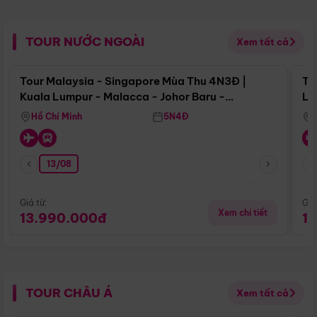
TOUR NƯỚC NGOÀI
Xem tất cả
Điểm nổi bật
Tour Malaysia - Singapore Mùa Thu 4N3Đ |
To
Kuala Lumpur - Malacca - Johor Baru -
Lử
Singapore
Hồ Chí Minh
5N4Đ
13/08
Giá từ:
Giá
Xem chi tiết
13.990.000đ
1
TOUR CHÂU Á
Xem tất cả
Điểm nổi bật