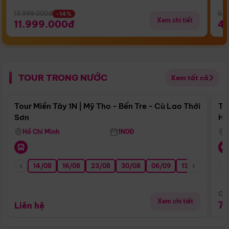
13.999.000đ
5.5
-14%
Xem chi tiết
11.999.000đ
4
TOUR TRONG NƯỚC
Xem tất cả
Điểm nổi bật
Tour Miền Tây 1N | Mỹ Tho - Bến Tre - Cù Lao Thới
To
Sơn
Hu
Hồ Chí Minh
1N0Đ
14/08
16/08
23/08
30/08
06/09
13/09
20/0
Giá
Xem chi tiết
7
Liên hệ