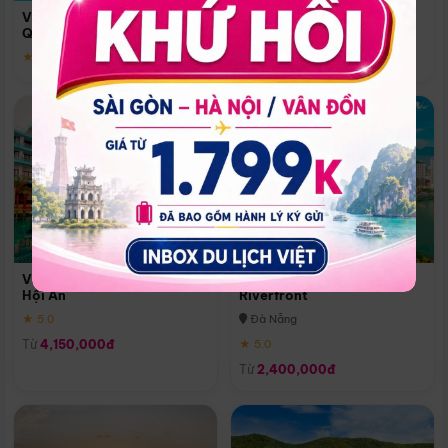
Quoc
Vinpearl Resort & Spa Phu
Phú Quốc
Quoc
★ 5.0
★ 5.0
Vinpearl Resort & Golf Nam
Melia Vinpearl Danang
Hội An
Riverfront
★ 5.0
Đà Nẵng
Từ
4,150,000đ
★ 5.0
Từ
2,400,000đ