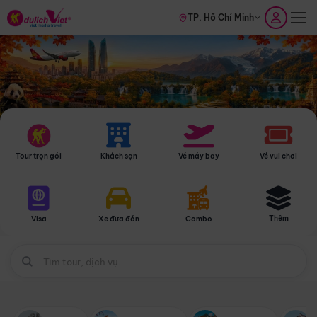
TP. Hồ Chí Minh
Tour trọn gói
Khách sạn
Vé máy bay
Vé vui chơi
Thêm
Visa
Xe đưa đón
Combo