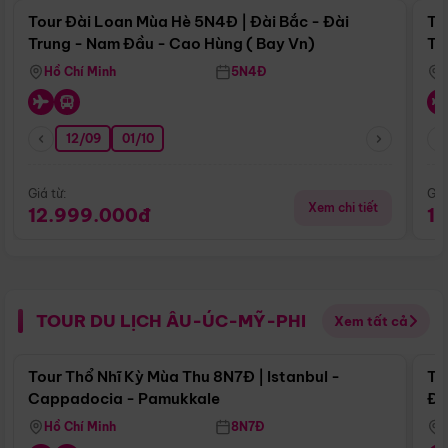
Tour Đài Loan Mùa Hè 5N4Đ | Đài Bắc - Đài
To
Trung - Nam Đầu - Cao Hùng ( Bay Vn)
Tr
Hồ Chí Minh
5N4Đ
12/09
01/10
Giá từ:
Giá
Xem chi tiết
12.999.000đ
1
TOUR DU LỊCH ÂU-ÚC-MỸ-PHI
Xem tất cả
Điểm nổi bật
Tour Thổ Nhĩ Kỳ Mùa Thu 8N7Đ | Istanbul -
To
Cappadocia - Pamukkale
Đế
Hồ Chí Minh
8N7Đ