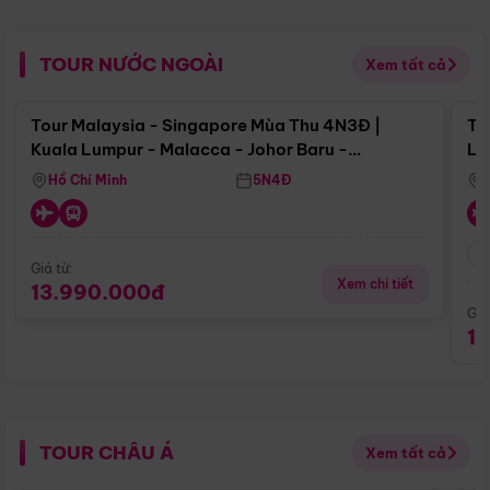
TOUR NƯỚC NGOÀI
Xem tất cả
Điểm nổi bật
Tour Malaysia - Singapore Mùa Thu 4N3Đ |
To
Kuala Lumpur - Malacca - Johor Baru -
Lử
Singapore
Hồ Chí Minh
5N4Đ
Giá từ:
Xem chi tiết
13.990.000đ
Giá
1
TOUR CHÂU Á
Xem tất cả
Điểm nổi bật