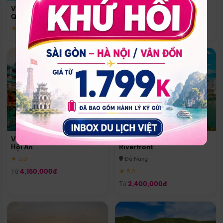
Quoc
Vinpearl Resort & Spa Phu
Phú Quốc
Quoc
★ 5.0
★ 5.0
Vinpearl Resort & Golf Nam
Melia Vinpearl Danang
Hội An
Riverfront
★ 5.0
Đà Nẵng
Từ
4,150,000đ
★ 5.0
Từ
2,400,000đ