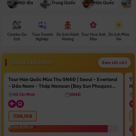
Nội địa
Trung Quốc
Hàn Quốc
N
Combo Du
Tour Doanh
Du lịch Hành
Tour Hoa Anh
Du lịch Mùa
D
lịch
Nghiệp
Hương
Đào
Hè
TOUR GIỜ CHÓT
Xem tất cả
Điểm nổi bật
Còn
17 ngày 05:58:02
Cò
Tour Hàn Quốc Mùa Thu 5N4Đ | Seoul - Everland
To
- Đảo Nami - Tháp Namsan (Bay Sun Phuquoc
Hò
Bay Sun Phuquoc Airways
Tặ
Airways)
Aq
Hồ Chí Minh
5N4Đ
26/08
‹
Còn 9/10 chỗ
Còn 9/10 chỗ
C
C