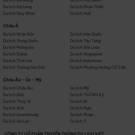
Du lịch Đà Nẵng
Du lịch Phú Quốc
Du lịch Hạ Long
Du lịch Phan Thiết
Du lịch Quy Nhơn
Du lịch Huế
Châu Á
Du lịch Nhật Bản
Du lịch Hàn Quốc
Du lịch Trung Quốc
Du lịch Tây Tạng
Du lịch Malaysia
Du lịch Đài Loan
Du lịch Dubai
Du lịch Singapore
Du lịch Thái Lan
Du lịch Indonesia
Du lịch Trương Gia Giới
Du lịch Phượng Hoàng Cổ Trấn
Châu Âu - Úc - Mỹ
Du lịch Châu Âu
Du lịch Mỹ
Du lịch Đức
Du lịch Thổ Nhĩ Kỳ
Du lịch Thụy Sĩ
Du lịch Bỉ
Du lịch Anh
Du lịch Nga
Du lịch luxembourg
Du lịch Pháp
Du lịch Hà Lan
Du lịch Ý
CÔNG TY CỔ PHẦN TRUYỀN THÔNG DU LỊCH VIỆT