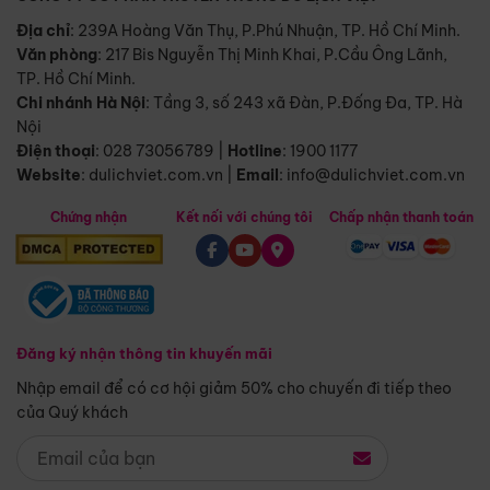
Địa chỉ
: 239A Hoàng Văn Thụ, P.Phú Nhuận, TP. Hồ Chí Minh.
Văn phòng
:
217 Bis Nguyễn Thị Minh Khai, P.Cầu Ông Lãnh,
TP. Hồ Chí Minh.
Chi nhánh Hà Nội
:
Tầng 3, số 243 xã Đàn, P.Đống Đa, TP. Hà
Nội
Điện thoại
:
028 73056789
|
Hotline
:
1900 1177
Website
:
dulichviet.com.vn
|
Email
:
info@dulichviet.com.vn
Chứng nhận
Kết nối với chúng tôi
Chấp nhận thanh toán
Đăng ký nhận thông tin khuyến mãi
Nhập email để có cơ hội giảm 50% cho chuyến đi tiếp theo
của Quý khách