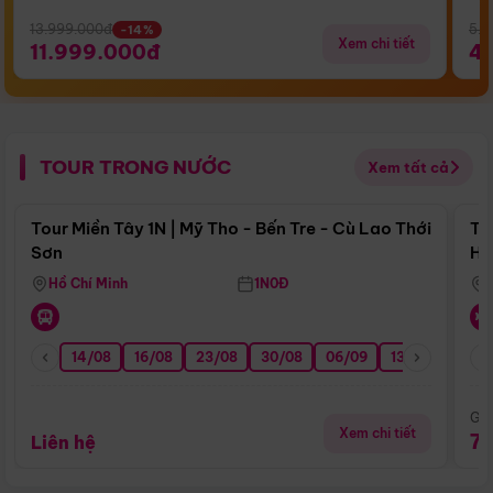
13.999.000đ
5.5
-14%
Xem chi tiết
11.999.000đ
4
TOUR TRONG NƯỚC
Xem tất cả
Điểm nổi bật
Tour Miền Tây 1N | Mỹ Tho - Bến Tre - Cù Lao Thới
To
Sơn
Hu
Hồ Chí Minh
1N0Đ
14/08
16/08
23/08
30/08
06/09
13/09
20/0
Giá
Xem chi tiết
7
Liên hệ