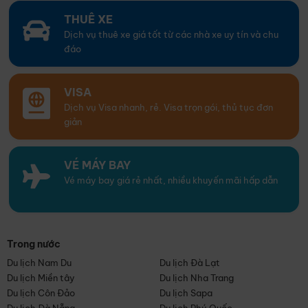
THUÊ XE
Dịch vụ thuê xe giá tốt từ các nhà xe uy tín và chu
đáo
VISA
Dịch vụ Visa nhanh, rẻ. Visa trọn gói, thủ tục đơn
giản
VÉ MÁY BAY
Vé máy bay giá rẻ nhất, nhiều khuyến mãi hấp dẫn
Trong nước
Du lịch Nam Du
Du lịch Đà Lạt
Du lịch Miền tây
Du lịch Nha Trang
Du lịch Côn Đảo
Du lịch Sapa