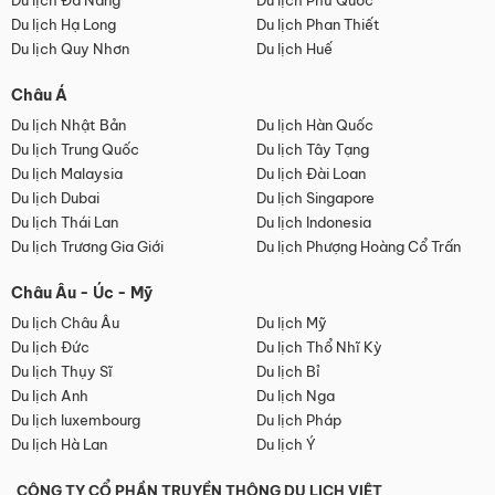
Du lịch Đà Nẵng
Du lịch Phú Quốc
Du lịch Hạ Long
Du lịch Phan Thiết
Du lịch Quy Nhơn
Du lịch Huế
Châu Á
Du lịch Nhật Bản
Du lịch Hàn Quốc
Du lịch Trung Quốc
Du lịch Tây Tạng
Du lịch Malaysia
Du lịch Đài Loan
Du lịch Dubai
Du lịch Singapore
Du lịch Thái Lan
Du lịch Indonesia
Du lịch Trương Gia Giới
Du lịch Phượng Hoàng Cổ Trấn
Châu Âu - Úc - Mỹ
Du lịch Châu Âu
Du lịch Mỹ
Du lịch Đức
Du lịch Thổ Nhĩ Kỳ
Du lịch Thụy Sĩ
Du lịch Bỉ
Du lịch Anh
Du lịch Nga
Du lịch luxembourg
Du lịch Pháp
Du lịch Hà Lan
Du lịch Ý
CÔNG TY CỔ PHẦN TRUYỀN THÔNG DU LỊCH VIỆT