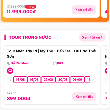
13.999.000đ
-14%
Xem chi tiết
11.999.000đ
4
TOUR TRONG NƯỚC
Xem tất cả
Điểm nổi bật
Tour Miền Tây 1N | Mỹ Tho - Bến Tre - Cù Lao Thới
To
Sơn
Hu
Hồ Chí Minh
1N0Đ
14/08
16/08
23/08
30/08
06/09
13/09
20/0
Giá từ:
Giá
Xem chi tiết
399.000đ
7