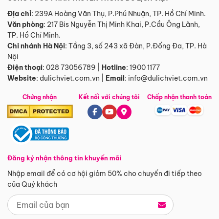
Địa chỉ
: 239A Hoàng Văn Thụ, P.Phú Nhuận, TP. Hồ Chí Minh.
Văn phòng
:
217 Bis Nguyễn Thị Minh Khai, P.Cầu Ông Lãnh,
TP. Hồ Chí Minh.
Chi nhánh Hà Nội
:
Tầng 3, số 243 xã Đàn, P.Đống Đa, TP. Hà
Nội
Điện thoại
:
028 73056789
|
Hotline
:
1900 1177
Website
:
dulichviet.com.vn
|
Email
:
info@dulichviet.com.vn
Chứng nhận
Kết nối với chúng tôi
Chấp nhận thanh toán
Đăng ký nhận thông tin khuyến mãi
Nhập email để có cơ hội giảm 50% cho chuyến đi tiếp theo
của Quý khách