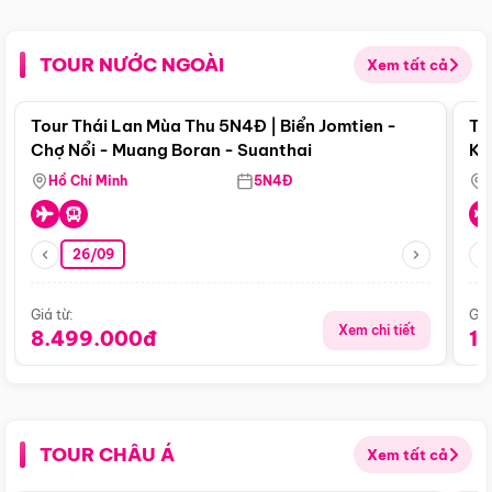
TOUR NƯỚC NGOÀI
Xem tất cả
Điểm nổi bật
Tour Thái Lan Mùa Thu 5N4Đ | Biển Jomtien -
To
Chợ Nổi - Muang Boran - Suanthai
Ku
Si
Hồ Chí Minh
5N4Đ
26/09
Giá từ:
Giá
Xem chi tiết
8.499.000đ
1
TOUR CHÂU Á
Xem tất cả
Điểm nổi bật