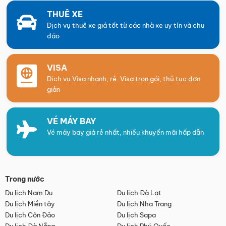
THUÊ XE
Dịch vụ thuê xe giá tốt từ các nhà xe uy tín và chu
đáo
VISA
Dịch vụ Visa nhanh, rẻ. Visa trọn gói, thủ tục đơn
giản
VÉ MÁY BAY
Vé máy bay giá rẻ nhất, nhiều khuyến mãi hấp dẫn
Trong nước
Du lịch Nam Du
Du lịch Đà Lạt
Du lịch Miền tây
Du lịch Nha Trang
Du lịch Côn Đảo
Du lịch Sapa