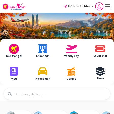
TP. Hồ Chí Minh
Tour trọn gói
Khách sạn
Vé máy bay
Vé vui chơi
Thêm
Visa
Xe đưa đón
Combo