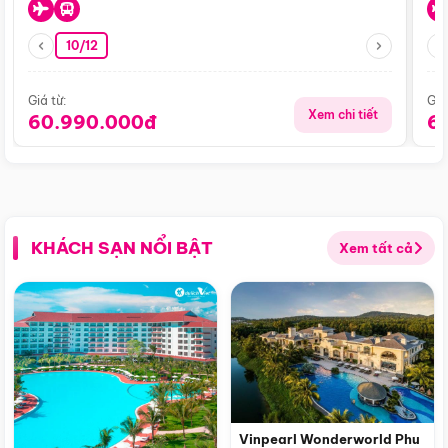
10/12
Giá từ:
Giá
Xem chi tiết
60.990.000đ
6
KHÁCH SẠN NỔI BẬT
Xem tất cả
Vinpearl Wonderworld Phu