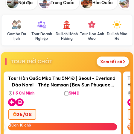
Nội địa
Trung Quốc
Hàn Quốc
N
Combo Du
Tour Doanh
Du lịch Hành
Tour Hoa Anh
Du lịch Mùa
D
lịch
Nghiệp
Hương
Đào
Hè
TOUR GIỜ CHÓT
Xem tất cả
Điểm nổi bật
Còn
19 ngày 02:21:51
Cò
Tour Hàn Quốc Mùa Thu 5N4Đ | Seoul - Everland
To
- Đảo Nami - Tháp Namsan (Bay Sun Phuquoc
Hò
Tặ
Airways)
Aq
Hồ Chí Minh
5N4Đ
26/08
‹
Còn 10 chỗ
Còn 10 chỗ
C
C