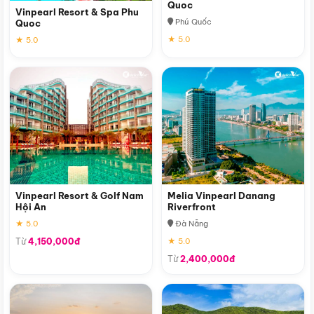
Quoc
Vinpearl Resort & Spa Phu
Phú Quốc
Quoc
★ 5.0
★ 5.0
Vinpearl Resort & Golf Nam
Melia Vinpearl Danang
Hội An
Riverfront
★ 5.0
Đà Nẵng
Từ
4,150,000đ
★ 5.0
Từ
2,400,000đ