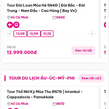
Tour Đài Loan Mùa Hè 5N4Đ | Đài Bắc - Đài
To
Trung - Nam Đầu - Cao Hùng ( Bay Vn)
Tr
Hồ Chí Minh
5N4Đ
13/08
12/09
01/10
Giá từ:
Giá
Xem chi tiết
12.999.000đ
1
TOUR DU LỊCH ÂU-ÚC-MỸ-PHI
Xem tất cả
Điểm nổi bật
Tour Thổ Nhĩ Kỳ Mùa Thu 8N7Đ | Istanbul -
To
Cappadocia - Pamukkale
Hồ Chí Minh
8N7Đ