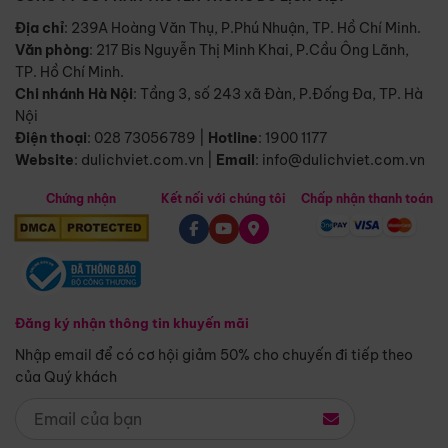
Địa chỉ
: 239A Hoàng Văn Thụ, P.Phú Nhuận, TP. Hồ Chí Minh.
Văn phòng
:
217 Bis Nguyễn Thị Minh Khai, P.Cầu Ông Lãnh,
TP. Hồ Chí Minh.
Chi nhánh Hà Nội
:
Tầng 3, số 243 xã Đàn, P.Đống Đa, TP. Hà
Nội
Điện thoại
:
028 73056789
|
Hotline
:
1900 1177
Website
:
dulichviet.com.vn
|
Email
:
info@dulichviet.com.vn
Chứng nhận
Kết nối với chúng tôi
Chấp nhận thanh toán
Đăng ký nhận thông tin khuyến mãi
Nhập email để có cơ hội giảm 50% cho chuyến đi tiếp theo
của Quý khách