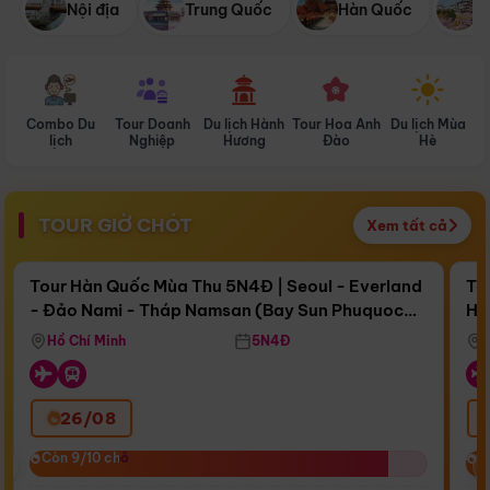
Nội địa
Trung Quốc
Hàn Quốc
N
Combo Du
Tour Doanh
Du lịch Hành
Tour Hoa Anh
Du lịch Mùa
D
lịch
Nghiệp
Hương
Đào
Hè
TOUR GIỜ CHÓT
Xem tất cả
Điểm nổi bật
Còn
16 ngày 15:58:32
Cò
Tour Hàn Quốc Mùa Thu 5N4Đ | Seoul - Everland
To
- Đảo Nami - Tháp Namsan (Bay Sun Phuquoc
Hò
Bay Sun Phuquoc Airways
Tặ
Airways)
Aq
Hồ Chí Minh
5N4Đ
26/08
‹
Còn 9/10 chỗ
Còn 9/10 chỗ
C
C