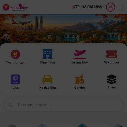
TP. Hồ Chí Minh
Tour trọn gói
Khách sạn
Vé máy bay
Vé vui chơi
Thêm
Visa
Xe đưa đón
Combo