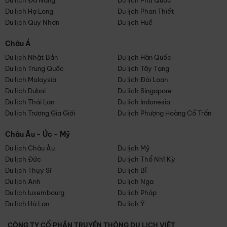
Du lịch Đà Nẵng
Du lịch Phú Quốc
Du lịch Hạ Long
Du lịch Phan Thiết
Du lịch Quy Nhơn
Du lịch Huế
Châu Á
Du lịch Nhật Bản
Du lịch Hàn Quốc
Du lịch Trung Quốc
Du lịch Tây Tạng
Du lịch Malaysia
Du lịch Đài Loan
Du lịch Dubai
Du lịch Singapore
Du lịch Thái Lan
Du lịch Indonesia
Du lịch Trương Gia Giới
Du lịch Phượng Hoàng Cổ Trấn
Châu Âu - Úc - Mỹ
Du lịch Châu Âu
Du lịch Mỹ
Du lịch Đức
Du lịch Thổ Nhĩ Kỳ
Du lịch Thụy Sĩ
Du lịch Bỉ
Du lịch Anh
Du lịch Nga
Du lịch luxembourg
Du lịch Pháp
Du lịch Hà Lan
Du lịch Ý
CÔNG TY CỔ PHẦN TRUYỀN THÔNG DU LỊCH VIỆT