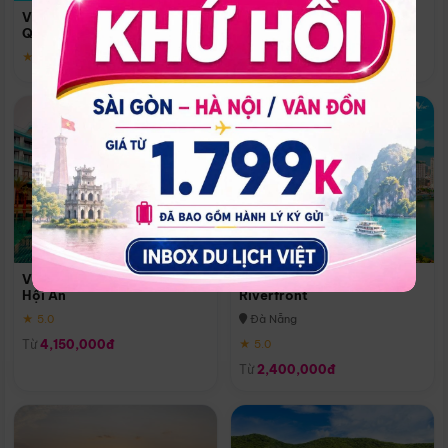
Quoc
Vinpearl Resort & Spa Phu
Phú Quốc
Quoc
★ 5.0
★ 5.0
Vinpearl Resort & Golf Nam
Melia Vinpearl Danang
Hội An
Riverfront
★ 5.0
Đà Nẵng
Từ
4,150,000đ
★ 5.0
Từ
2,400,000đ