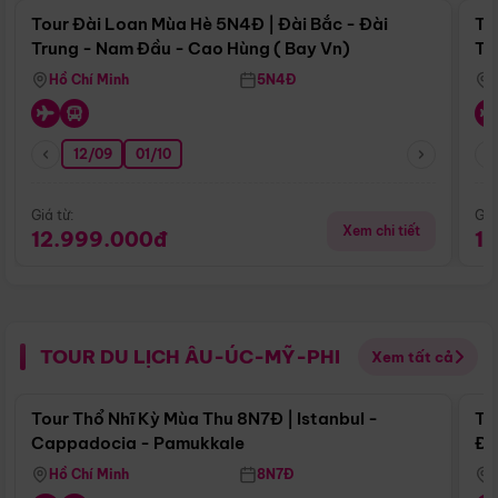
Tour Đài Loan Mùa Hè 5N4Đ | Đài Bắc - Đài
To
Trung - Nam Đầu - Cao Hùng ( Bay Vn)
Tr
Hồ Chí Minh
5N4Đ
12/09
01/10
Giá từ:
Giá
Xem chi tiết
12.999.000đ
1
TOUR DU LỊCH ÂU-ÚC-MỸ-PHI
Xem tất cả
Điểm nổi bật
Tour Thổ Nhĩ Kỳ Mùa Thu 8N7Đ | Istanbul -
To
Cappadocia - Pamukkale
Đế
Hồ Chí Minh
8N7Đ