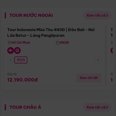
TOUR NƯỚC NGOÀI
Xem tất cả
Điểm nổi bật
Tour Indonesia Mùa Thu 4N3Đ | Đảo Bali - Núi
To
Lửa Batur - Làng Penglipuran
Tr
Hồ Chí Minh
4N3Đ
07/11
Giá từ:
Giá
Xem chi tiết
12.190.000đ
1
TOUR CHÂU Á
Xem tất cả
Điểm nổi bật