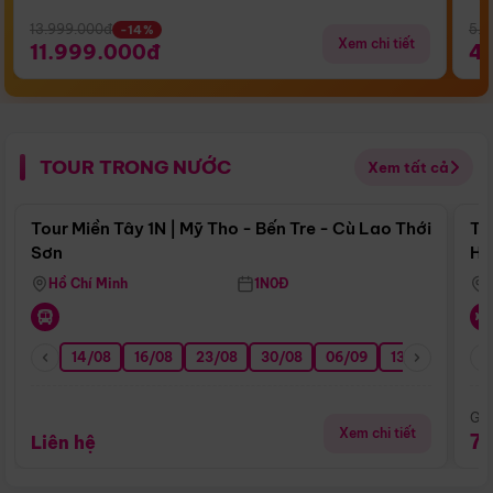
13.999.000đ
5.5
-14%
Xem chi tiết
11.999.000đ
4
TOUR TRONG NƯỚC
Xem tất cả
Điểm nổi bật
Tour Miền Tây 1N | Mỹ Tho - Bến Tre - Cù Lao Thới
To
Sơn
Hu
Hồ Chí Minh
1N0Đ
14/08
16/08
23/08
30/08
06/09
13/09
20/0
Giá
Xem chi tiết
7
Liên hệ