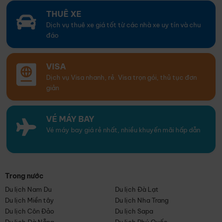
THUÊ XE
Dịch vụ thuê xe giá tốt từ các nhà xe uy tín và chu
đáo
VISA
Dịch vụ Visa nhanh, rẻ. Visa trọn gói, thủ tục đơn
giản
VÉ MÁY BAY
Vé máy bay giá rẻ nhất, nhiều khuyến mãi hấp dẫn
Trong nước
Du lịch Nam Du
Du lịch Đà Lạt
Du lịch Miền tây
Du lịch Nha Trang
Du lịch Côn Đảo
Du lịch Sapa