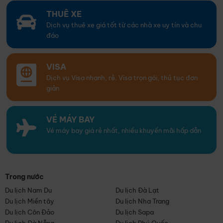
THUÊ XE
Dịch vụ thuê xe giá tốt từ các nhà xe uy tín và chu
đáo
VISA
Dịch vụ Visa nhanh, rẻ. Visa trọn gói, thủ tục đơn
giản
VÉ MÁY BAY
Vé máy bay giá rẻ nhất, nhiều khuyến mãi hấp dẫn
Trong nước
Du lịch Nam Du
Du lịch Đà Lạt
Du lịch Miền tây
Du lịch Nha Trang
Du lịch Côn Đảo
Du lịch Sapa