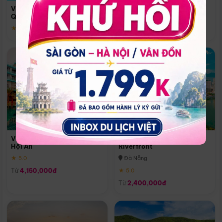
Quoc
Vinpearl Resort & Spa Phu
Phú Quốc
Quoc
★ 5.0
★ 5.0
Vinpearl Resort & Golf Nam
Melia Vinpearl Danang
Hội An
Riverfront
★ 5.0
Đà Nẵng
Từ
4,150,000đ
★ 5.0
Từ
2,400,000đ