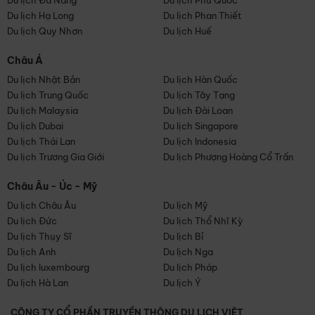
Du lịch Đà Nẵng
Du lịch Phú Quốc
Du lịch Hạ Long
Du lịch Phan Thiết
Du lịch Quy Nhơn
Du lịch Huế
Châu Á
Du lịch Nhật Bản
Du lịch Hàn Quốc
Du lịch Trung Quốc
Du lịch Tây Tạng
Du lịch Malaysia
Du lịch Đài Loan
Du lịch Dubai
Du lịch Singapore
Du lịch Thái Lan
Du lịch Indonesia
Du lịch Trương Gia Giới
Du lịch Phượng Hoàng Cổ Trấn
Châu Âu - Úc - Mỹ
Du lịch Châu Âu
Du lịch Mỹ
Du lịch Đức
Du lịch Thổ Nhĩ Kỳ
Du lịch Thụy Sĩ
Du lịch Bỉ
Du lịch Anh
Du lịch Nga
Du lịch luxembourg
Du lịch Pháp
Du lịch Hà Lan
Du lịch Ý
CÔNG TY CỔ PHẦN TRUYỀN THÔNG DU LỊCH VIỆT