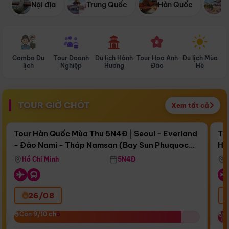
Nội địa
Trung Quốc
Hàn Quốc
N
Combo Du
Tour Doanh
Du lịch Hành
Tour Hoa Anh
Du lịch Mùa
D
lịch
Nghiệp
Hương
Đào
Hè
TOUR GIỜ CHÓT
Xem tất cả
Điểm nổi bật
Còn
17 ngày 08:57:42
Cò
Tour Hàn Quốc Mùa Thu 5N4Đ | Seoul - Everland
To
- Đảo Nami - Tháp Namsan (Bay Sun Phuquoc
Hò
Bay Sun Phuquoc Airways
Tặ
Airways)
Aq
Hồ Chí Minh
5N4Đ
26/08
‹
Còn 9/10 chỗ
Còn 9/10 chỗ
C
C