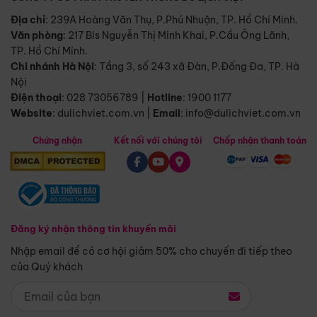
Địa chỉ
: 239A Hoàng Văn Thụ, P.Phú Nhuận, TP. Hồ Chí Minh.
Văn phòng
:
217 Bis Nguyễn Thị Minh Khai, P.Cầu Ông Lãnh,
TP. Hồ Chí Minh.
Chi nhánh Hà Nội
:
Tầng 3, số 243 xã Đàn, P.Đống Đa, TP. Hà
Nội
Điện thoại
:
028 73056789
|
Hotline
:
1900 1177
Website
:
dulichviet.com.vn
|
Email
:
info@dulichviet.com.vn
Chứng nhận
Kết nối với chúng tôi
Chấp nhận thanh toán
Đăng ký nhận thông tin khuyến mãi
Nhập email để có cơ hội giảm 50% cho chuyến đi tiếp theo
của Quý khách