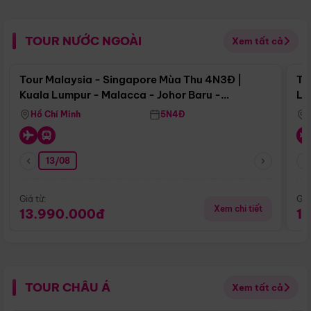
TOUR NƯỚC NGOÀI
Xem tất cả
Điểm nổi bật
Tour Malaysia - Singapore Mùa Thu 4N3Đ |
To
Kuala Lumpur - Malacca - Johor Baru -
Lử
Singapore
Hồ Chí Minh
5N4Đ
13/08
Giá từ:
Giá
Xem chi tiết
13.990.000đ
1
TOUR CHÂU Á
Xem tất cả
Điểm nổi bật