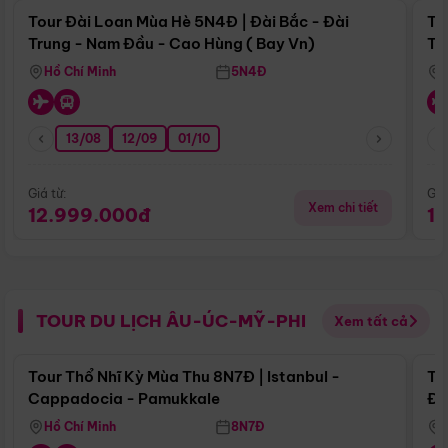
Tour Đài Loan Mùa Hè 5N4Đ | Đài Bắc - Đài
To
Trung - Nam Đầu - Cao Hùng ( Bay Vn)
Tr
Hồ Chí Minh
5N4Đ
13/08
12/09
01/10
Giá từ:
Giá
Xem chi tiết
12.999.000đ
1
TOUR DU LỊCH ÂU-ÚC-MỸ-PHI
Xem tất cả
Điểm nổi bật
Tour Thổ Nhĩ Kỳ Mùa Thu 8N7Đ | Istanbul -
To
Cappadocia - Pamukkale
Đế
Hồ Chí Minh
8N7Đ