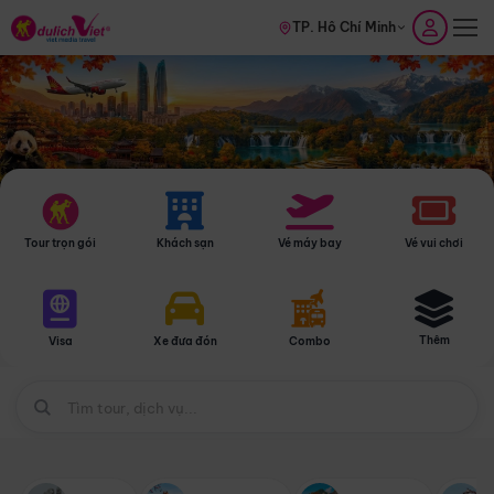
TP. Hồ Chí Minh
Tour trọn gói
Khách sạn
Vé máy bay
Vé vui chơi
Thêm
Visa
Xe đưa đón
Combo