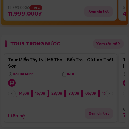
13.999.000đ
5.5
-14%
Xem chi tiết
11.999.000đ
4
TOUR TRONG NƯỚC
Xem tất cả
Điểm nổi bật
Tour Miền Tây 1N | Mỹ Tho - Bến Tre - Cù Lao Thới
To
Sơn
Hu
Hồ Chí Minh
1N0Đ
14/08
16/08
23/08
30/08
06/09
13/09
20/0
Giá
Xem chi tiết
7
Liên hệ