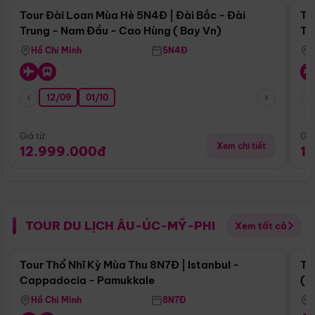
Tour Đài Loan Mùa Hè 5N4Đ | Đài Bắc - Đài
To
Trung - Nam Đầu - Cao Hùng ( Bay Vn)
Tr
Hồ Chí Minh
5N4Đ
12/09
01/10
Giá từ:
Giá
Xem chi tiết
12.999.000đ
1
TOUR DU LỊCH ÂU-ÚC-MỸ-PHI
Xem tất cả
Điểm nổi bật
Tour Thổ Nhĩ Kỳ Mùa Thu 8N7Đ | Istanbul -
To
Cappadocia - Pamukkale
(B
Hồ Chí Minh
8N7Đ