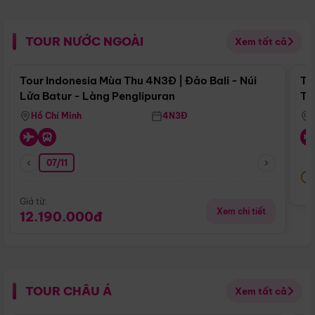
TOUR NƯỚC NGOÀI
Xem tất cả
Điểm nổi bật
Tour Indonesia Mùa Thu 4N3Đ | Đảo Bali - Núi
To
Lửa Batur - Làng Penglipuran
Tr
Hồ Chí Minh
4N3Đ
07/11
Giá từ:
Xem chi tiết
12.190.000đ
TOUR CHÂU Á
Xem tất cả
Điểm nổi bật