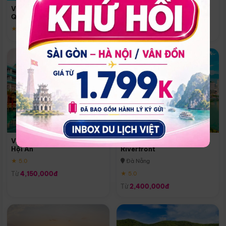
Quoc
Vinpearl Resort & Spa Phu
Phú Quốc
Quoc
★ 5.0
★ 5.0
Vinpearl Resort & Golf Nam
Melia Vinpearl Danang
Hội An
Riverfront
★ 5.0
Đà Nẵng
Từ
4,150,000đ
★ 5.0
Từ
2,400,000đ