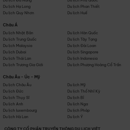
Du lịch Đà Nẵng
Du lịch Phú Quốc
Du lịch Hạ Long
Du lịch Phan Thiết
Du lịch Quy Nhơn
Du lịch Huế
Châu Á
Du lịch Nhật Bản
Du lịch Hàn Quốc
Du lịch Trung Quốc
Du lịch Tây Tạng
Du lịch Malaysia
Du lịch Đài Loan
Du lịch Dubai
Du lịch Singapore
Du lịch Thái Lan
Du lịch Indonesia
Du lịch Trương Gia Giới
Du lịch Phượng Hoàng Cổ Trấn
Châu Âu - Úc - Mỹ
Du lịch Châu Âu
Du lịch Mỹ
Du lịch Đức
Du lịch Thổ Nhĩ Kỳ
Du lịch Thụy Sĩ
Du lịch Bỉ
Du lịch Anh
Du lịch Nga
Du lịch luxembourg
Du lịch Pháp
Du lịch Hà Lan
Du lịch Ý
CÔNG TY CỔ PHẦN TRUYỀN THÔNG DU LỊCH VIỆT