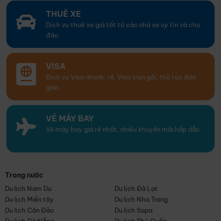
THUÊ XE
Dịch vụ thuê xe giá tốt từ các nhà xe uy tín và chu
đáo
VISA
Dịch vụ Visa nhanh, rẻ. Visa trọn gói, thủ tục đơn
giản
VÉ MÁY BAY
Vé máy bay giá rẻ nhất, nhiều khuyến mãi hấp dẫn
Trong nước
Du lịch Nam Du
Du lịch Đà Lạt
Du lịch Miền tây
Du lịch Nha Trang
Du lịch Côn Đảo
Du lịch Sapa