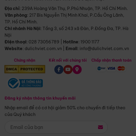
Địa chỉ
: 239A Hoàng Văn Thụ, P.Phú Nhuận, TP. Hồ Chí Minh.
Văn phòng
:
217 Bis Nguyễn Thị Minh Khai, P.Cầu Ông Lãnh,
TP. Hồ Chí Minh.
Chi nhánh Hà Nội
:
Tầng 3, số 243 xã Đàn, P.Đống Đa, TP. Hà
Nội
Điện thoại
:
028 73056789
|
Hotline
:
1900 1177
Website
:
dulichviet.com.vn
|
Email
:
info@dulichviet.com.vn
Chứng nhận
Kết nối với chúng tôi
Chấp nhận thanh toán
Đăng ký nhận thông tin khuyến mãi
Nhập email để có cơ hội giảm 50% cho chuyến đi tiếp theo
của Quý khách