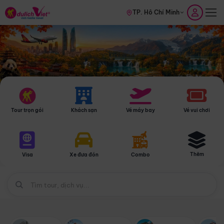
TP. Hồ Chí Minh
Tour trọn gói
Khách sạn
Vé máy bay
Vé vui chơi
Thêm
Visa
Xe đưa đón
Combo