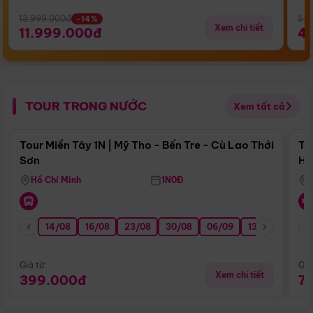
13.999.000đ
5.5
-14%
Xem chi tiết
11.999.000đ
4
TOUR TRONG NƯỚC
Xem tất cả
Điểm nổi bật
Tour Miền Tây 1N | Mỹ Tho - Bến Tre - Cù Lao Thới
To
Sơn
Hu
Hồ Chí Minh
1N0Đ
14/08
16/08
23/08
30/08
06/09
13/09
20/0
Giá từ:
Giá
Xem chi tiết
399.000đ
7