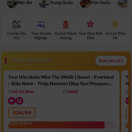
Nội địa
Trung Quốc
Hàn Quốc
N
Combo Du
Tour Doanh
Du lịch Hành
Tour Hoa Anh
Du lịch Mùa
D
lịch
Nghiệp
Hương
Đào
Hè
TOUR GIỜ CHÓT
Xem tất cả
Điểm nổi bật
Còn
15 ngày 12:33:13
Cò
Tour Hàn Quốc Mùa Thu 5N4Đ | Seoul - Everland
To
- Đảo Nami - Tháp Namsan (Bay Sun Phuquoc
Hò
Bay Sun Phuquoc Airways
Tặ
Airways)
Aq
Hồ Chí Minh
5N4Đ
26/08
‹
Còn 9/10 chỗ
Còn 9/10 chỗ
C
C