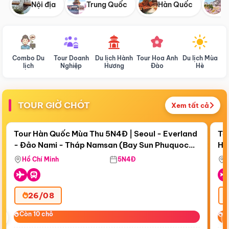
Nội địa
Trung Quốc
Hàn Quốc
N
Combo Du
Tour Doanh
Du lịch Hành
Tour Hoa Anh
Du lịch Mùa
D
lịch
Nghiệp
Hương
Đào
Hè
TOUR GIỜ CHÓT
Xem tất cả
Điểm nổi bật
Còn
19 ngày 00:08:08
Cò
Tour Hàn Quốc Mùa Thu 5N4Đ | Seoul - Everland
To
- Đảo Nami - Tháp Namsan (Bay Sun Phuquoc
Hò
Tặ
Airways)
Aq
Hồ Chí Minh
5N4Đ
26/08
‹
Còn 10 chỗ
Còn 10 chỗ
C
C