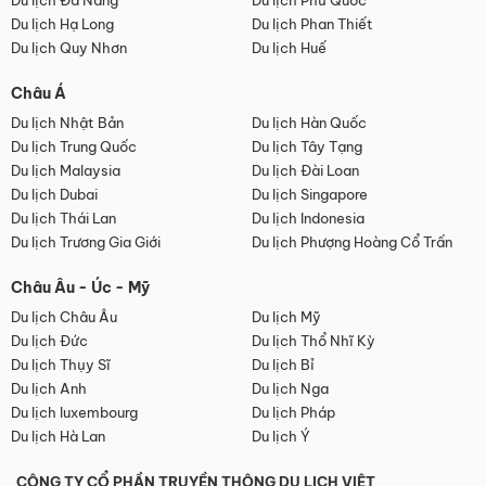
Du lịch Đà Nẵng
Du lịch Phú Quốc
Du lịch Hạ Long
Du lịch Phan Thiết
Du lịch Quy Nhơn
Du lịch Huế
Châu Á
Du lịch Nhật Bản
Du lịch Hàn Quốc
Du lịch Trung Quốc
Du lịch Tây Tạng
Du lịch Malaysia
Du lịch Đài Loan
Du lịch Dubai
Du lịch Singapore
Du lịch Thái Lan
Du lịch Indonesia
Du lịch Trương Gia Giới
Du lịch Phượng Hoàng Cổ Trấn
Châu Âu - Úc - Mỹ
Du lịch Châu Âu
Du lịch Mỹ
Du lịch Đức
Du lịch Thổ Nhĩ Kỳ
Du lịch Thụy Sĩ
Du lịch Bỉ
Du lịch Anh
Du lịch Nga
Du lịch luxembourg
Du lịch Pháp
Du lịch Hà Lan
Du lịch Ý
CÔNG TY CỔ PHẦN TRUYỀN THÔNG DU LỊCH VIỆT