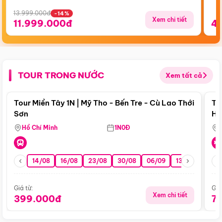
13.999.000đ
-14%
Xem chi tiết
11.999.000đ
4
TOUR TRONG NƯỚC
Xem tất cả
Điểm nổi bật
Tour Miền Tây 1N | Mỹ Tho - Bến Tre - Cù Lao Thới
To
Sơn
Hu
Hồ Chí Minh
1N0Đ
14/08
16/08
23/08
30/08
06/09
13/09
20/0
Giá từ:
Giá
Xem chi tiết
399.000đ
7