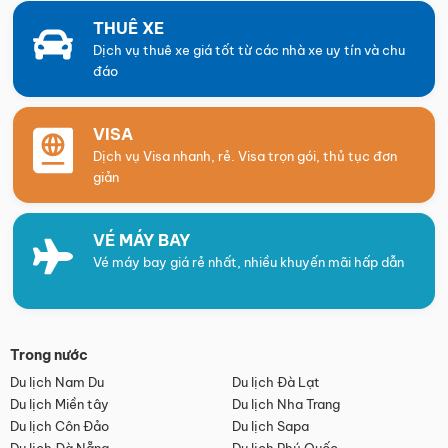
THUÊ XE
Dịch vụ thuê xe giá tốt từ các nhà xe uy tín và chu
đáo
VISA
Dịch vụ Visa nhanh, rẻ. Visa trọn gói, thủ tục đơn
giản
VÉ MÁY BAY
Vé máy bay giá rẻ nhất, nhiều khuyến mãi hấp dẫn
Trong nước
Du lịch Nam Du
Du lịch Đà Lạt
Du lịch Miền tây
Du lịch Nha Trang
Du lịch Côn Đảo
Du lịch Sapa