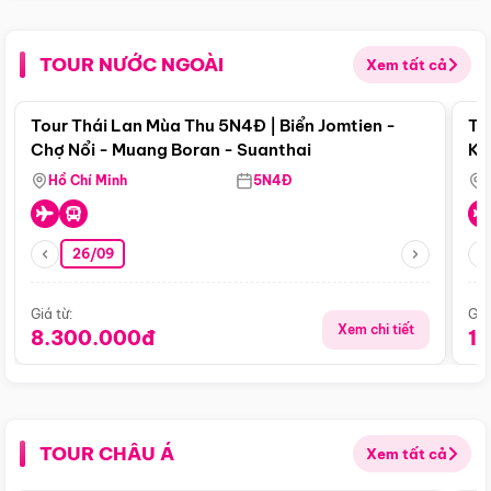
TOUR NƯỚC NGOÀI
Xem tất cả
Điểm nổi bật
Tour Thái Lan Mùa Thu 5N4Đ | Biển Jomtien -
To
Chợ Nổi - Muang Boran - Suanthai
Ku
Si
Hồ Chí Minh
5N4Đ
26/09
Giá từ:
Giá
Xem chi tiết
8.300.000đ
1
TOUR CHÂU Á
Xem tất cả
Điểm nổi bật