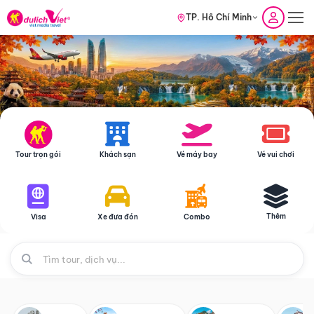
TP. Hồ Chí Minh
Tour trọn gói
Khách sạn
Vé máy bay
Vé vui chơi
Thêm
Visa
Xe đưa đón
Combo