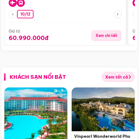
10/12
Giá từ:
Giá
Xem chi tiết
60.990.000đ
6
KHÁCH SẠN NỔI BẬT
Xem tất cả
Vinpearl Wonderworld Phu