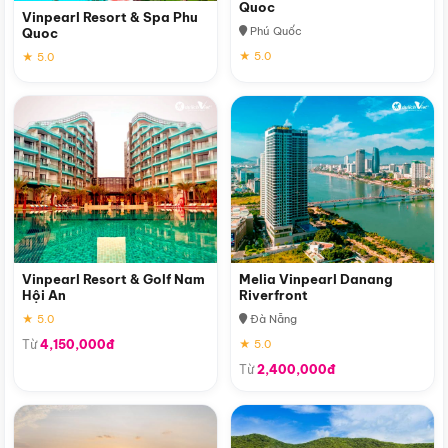
Quoc
Vinpearl Resort & Spa Phu
Phú Quốc
Quoc
★ 5.0
★ 5.0
Vinpearl Resort & Golf Nam
Melia Vinpearl Danang
Hội An
Riverfront
★ 5.0
Đà Nẵng
Từ
4,150,000đ
★ 5.0
Từ
2,400,000đ