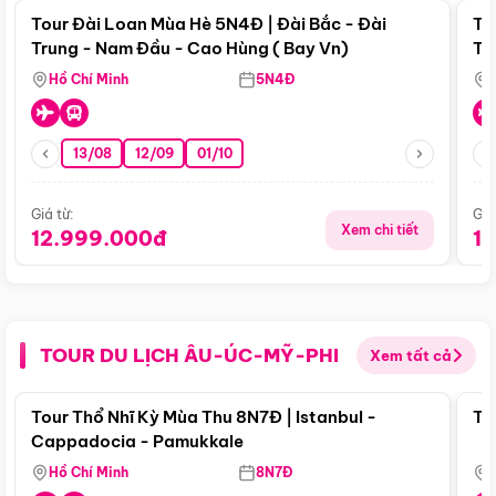
Tour Đài Loan Mùa Hè 5N4Đ | Đài Bắc - Đài
To
Trung - Nam Đầu - Cao Hùng ( Bay Vn)
Tr
Hồ Chí Minh
5N4Đ
13/08
12/09
01/10
Giá từ:
Giá
Xem chi tiết
12.999.000đ
1
TOUR DU LỊCH ÂU-ÚC-MỸ-PHI
Xem tất cả
Điểm nổi bật
Tour Thổ Nhĩ Kỳ Mùa Thu 8N7Đ | Istanbul -
To
Cappadocia - Pamukkale
Hồ Chí Minh
8N7Đ