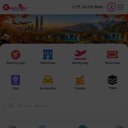
TP. Hồ Chí Minh
Tour trọn gói
Khách sạn
Vé máy bay
Vé vui chơi
Thêm
Visa
Xe đưa đón
Combo