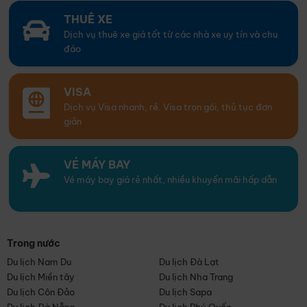
THUÊ XE
Dịch vụ thuê xe giá tốt từ các nhà xe uy tín và chu
đáo
VISA
Dịch vụ Visa nhanh, rẻ. Visa trọn gói, thủ tục đơn
giản
VÉ MÁY BAY
Vé máy bay giá rẻ nhất, nhiều khuyến mãi hấp dẫn
Trong nước
Du lịch Nam Du
Du lịch Đà Lạt
Du lịch Miền tây
Du lịch Nha Trang
Du lịch Côn Đảo
Du lịch Sapa