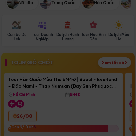
Nội địa
Trung Quốc
Hàn Quốc
N
Combo Du
Tour Doanh
Du lịch Hành
Tour Hoa Anh
Du lịch Mùa
D
lịch
Nghiệp
Hương
Đào
Hè
TOUR GIỜ CHÓT
Xem tất cả
Điểm nổi bật
Còn
16 ngày 07:51:57
Cò
Tour Hàn Quốc Mùa Thu 5N4Đ | Seoul - Everland
To
- Đảo Nami - Tháp Namsan (Bay Sun Phuquoc
Hò
Bay Sun Phuquoc Airways
Tặ
Airways)
Aq
Hồ Chí Minh
5N4Đ
26/08
‹
Còn 9/10 chỗ
Còn 9/10 chỗ
C
C