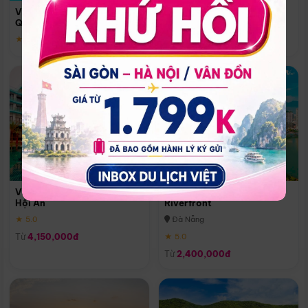
Quoc
Vinpearl Resort & Spa Phu
Phú Quốc
Quoc
★ 5.0
★ 5.0
Vinpearl Resort & Golf Nam
Melia Vinpearl Danang
Hội An
Riverfront
★ 5.0
Đà Nẵng
Từ
4,150,000đ
★ 5.0
Từ
2,400,000đ