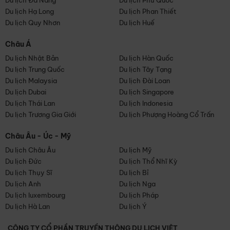
Du lịch Đà Nẵng
Du lịch Phú Quốc
Du lịch Hạ Long
Du lịch Phan Thiết
Du lịch Quy Nhơn
Du lịch Huế
Châu Á
Du lịch Nhật Bản
Du lịch Hàn Quốc
Du lịch Trung Quốc
Du lịch Tây Tạng
Du lịch Malaysia
Du lịch Đài Loan
Du lịch Dubai
Du lịch Singapore
Du lịch Thái Lan
Du lịch Indonesia
Du lịch Trương Gia Giới
Du lịch Phượng Hoàng Cổ Trấn
Châu Âu - Úc - Mỹ
Du lịch Châu Âu
Du lịch Mỹ
Du lịch Đức
Du lịch Thổ Nhĩ Kỳ
Du lịch Thụy Sĩ
Du lịch Bỉ
Du lịch Anh
Du lịch Nga
Du lịch luxembourg
Du lịch Pháp
Du lịch Hà Lan
Du lịch Ý
CÔNG TY CỔ PHẦN TRUYỀN THÔNG DU LỊCH VIỆT