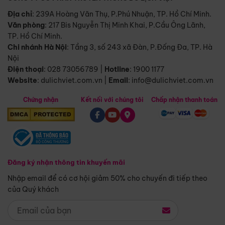
Địa chỉ
: 239A Hoàng Văn Thụ, P.Phú Nhuận, TP. Hồ Chí Minh.
Văn phòng
:
217 Bis Nguyễn Thị Minh Khai, P.Cầu Ông Lãnh,
TP. Hồ Chí Minh.
Chi nhánh Hà Nội
:
Tầng 3, số 243 xã Đàn, P.Đống Đa, TP. Hà
Nội
Điện thoại
:
028 73056789
|
Hotline
:
1900 1177
Website
:
dulichviet.com.vn
|
Email
:
info@dulichviet.com.vn
Chứng nhận
Kết nối với chúng tôi
Chấp nhận thanh toán
Đăng ký nhận thông tin khuyến mãi
Nhập email để có cơ hội giảm 50% cho chuyến đi tiếp theo
của Quý khách