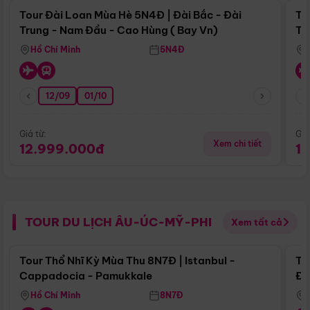
Tour Đài Loan Mùa Hè 5N4Đ | Đài Bắc - Đài
To
Trung - Nam Đầu - Cao Hùng ( Bay Vn)
Tr
Hồ Chí Minh
5N4Đ
12/09
01/10
Giá từ:
Giá
Xem chi tiết
12.999.000đ
1
TOUR DU LỊCH ÂU-ÚC-MỸ-PHI
Xem tất cả
Điểm nổi bật
Tour Thổ Nhĩ Kỳ Mùa Thu 8N7Đ | Istanbul -
To
Cappadocia - Pamukkale
Đế
Hồ Chí Minh
8N7Đ