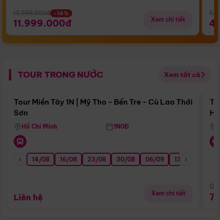
13.999.000đ
5.5
-14%
Xem chi tiết
11.999.000đ
4
TOUR TRONG NƯỚC
Xem tất cả
Điểm nổi bật
Tour Miền Tây 1N | Mỹ Tho - Bến Tre - Cù Lao Thới
To
Sơn
Hu
Hồ Chí Minh
1N0Đ
14/08
16/08
23/08
30/08
06/09
13/09
20/0
Giá
Xem chi tiết
7
Liên hệ