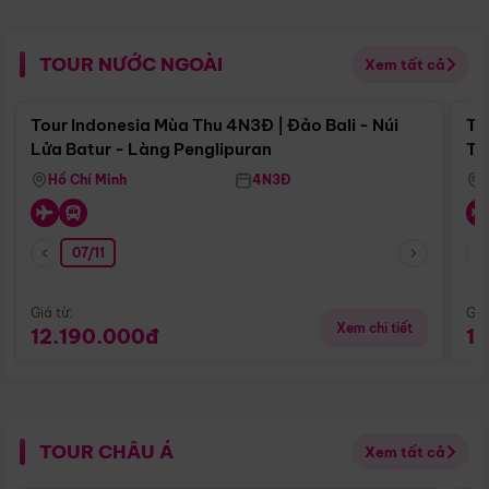
TOUR NƯỚC NGOÀI
Xem tất cả
Điểm nổi bật
Tour Indonesia Mùa Thu 4N3Đ | Đảo Bali - Núi
To
Lửa Batur - Làng Penglipuran
Tr
Hồ Chí Minh
4N3Đ
07/11
Giá từ:
Giá
Xem chi tiết
12.190.000đ
1
TOUR CHÂU Á
Xem tất cả
Điểm nổi bật