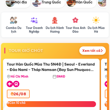
Nội địa
Trung Quốc
Hàn Quốc
N
Combo Du
Tour Doanh
Du lịch Hành
Tour Hoa Anh
Du lịch Mùa
D
lịch
Nghiệp
Hương
Đào
Hè
TOUR GIỜ CHÓT
Xem tất cả
Điểm nổi bật
Còn
18 ngày 09:13:23
Cò
Tour Hàn Quốc Mùa Thu 5N4Đ | Seoul - Everland
To
- Đảo Nami - Tháp Namsan (Bay Sun Phuquoc
Hò
Bay Sun Phuquoc Airways
Tặ
Airways)
Aq
Hồ Chí Minh
5N4Đ
26/08
‹
Còn 10 chỗ
Còn 10 chỗ
C
C