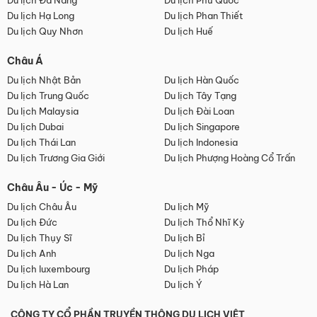
Du lịch Đà Nẵng
Du lịch Phú Quốc
Du lịch Hạ Long
Du lịch Phan Thiết
Du lịch Quy Nhơn
Du lịch Huế
Châu Á
Du lịch Nhật Bản
Du lịch Hàn Quốc
Du lịch Trung Quốc
Du lịch Tây Tạng
Du lịch Malaysia
Du lịch Đài Loan
Du lịch Dubai
Du lịch Singapore
Du lịch Thái Lan
Du lịch Indonesia
Du lịch Trương Gia Giới
Du lịch Phượng Hoàng Cổ Trấn
Châu Âu - Úc - Mỹ
Du lịch Châu Âu
Du lịch Mỹ
Du lịch Đức
Du lịch Thổ Nhĩ Kỳ
Du lịch Thụy Sĩ
Du lịch Bỉ
Du lịch Anh
Du lịch Nga
Du lịch luxembourg
Du lịch Pháp
Du lịch Hà Lan
Du lịch Ý
CÔNG TY CỔ PHẦN TRUYỀN THÔNG DU LỊCH VIỆT