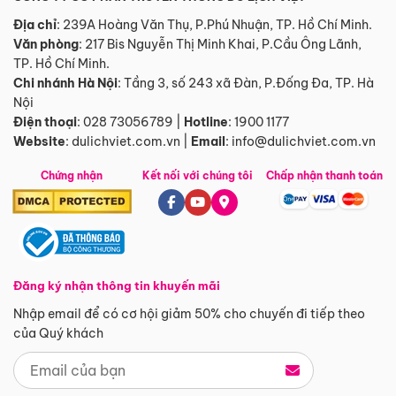
Địa chỉ
: 239A Hoàng Văn Thụ, P.Phú Nhuận, TP. Hồ Chí Minh.
Văn phòng
:
217 Bis Nguyễn Thị Minh Khai, P.Cầu Ông Lãnh,
TP. Hồ Chí Minh.
Chi nhánh Hà Nội
:
Tầng 3, số 243 xã Đàn, P.Đống Đa, TP. Hà
Nội
Điện thoại
:
028 73056789
|
Hotline
:
1900 1177
Website
:
dulichviet.com.vn
|
Email
:
info@dulichviet.com.vn
Chứng nhận
Kết nối với chúng tôi
Chấp nhận thanh toán
Đăng ký nhận thông tin khuyến mãi
Nhập email để có cơ hội giảm 50% cho chuyến đi tiếp theo
của Quý khách