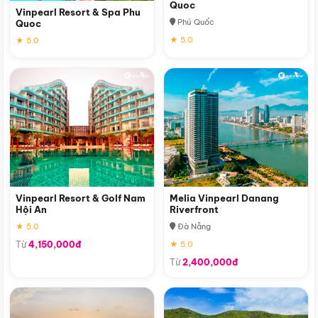
Quoc
Vinpearl Resort & Spa Phu
Phú Quốc
Quoc
★ 5.0
★ 5.0
Vinpearl Resort & Golf Nam
Melia Vinpearl Danang
Hội An
Riverfront
★ 5.0
Đà Nẵng
Từ
4,150,000đ
★ 5.0
Từ
2,400,000đ