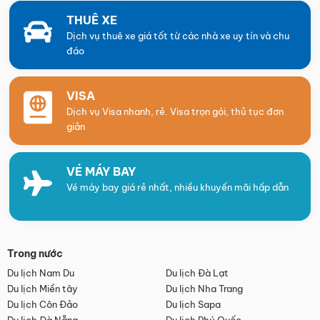
THUÊ XE
Dịch vụ thuê xe giá tốt từ các nhà xe uy tín và chu
đáo
VISA
Dịch vụ Visa nhanh, rẻ. Visa trọn gói, thủ tục đơn
giản
VÉ MÁY BAY
Vé máy bay giá rẻ nhất, nhiều khuyến mãi hấp dẫn
Trong nước
Du lịch Nam Du
Du lịch Đà Lạt
Du lịch Miền tây
Du lịch Nha Trang
Du lịch Côn Đảo
Du lịch Sapa