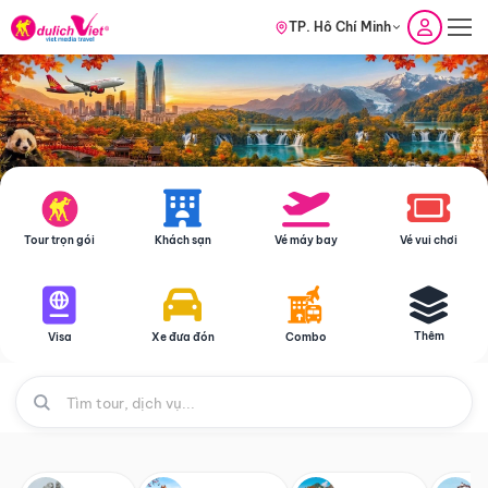
TP. Hồ Chí Minh
Tour trọn gói
Khách sạn
Vé máy bay
Vé vui chơi
Thêm
Visa
Xe đưa đón
Combo