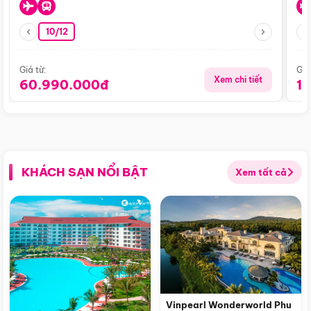
10/12
Giá từ:
Giá
Xem chi tiết
60.990.000đ
1
KHÁCH SẠN NỔI BẬT
Xem tất cả
Vinpearl Wonderworld Phu