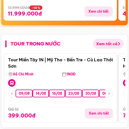
13.999.000đ
5.5
-14%
Xem chi tiết
11.999.000đ
4
TOUR TRONG NƯỚC
Xem tất cả
Điểm nổi bật
Tour Miền Tây 1N | Mỹ Tho - Bến Tre - Cù Lao Thới
To
Sơn
Hu
Hồ Chí Minh
1N0Đ
09/08
14/08
16/08
23/08
30/08
06/09
13/0
Giá từ:
Giá
Xem chi tiết
399.000đ
7