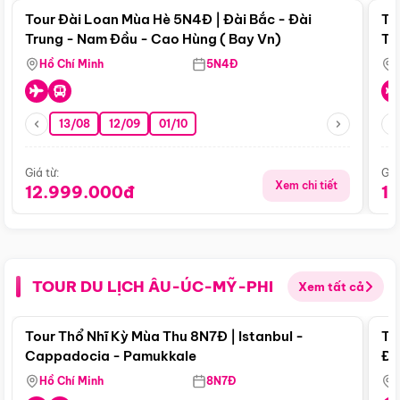
Tour Đài Loan Mùa Hè 5N4Đ | Đài Bắc - Đài
To
Trung - Nam Đầu - Cao Hùng ( Bay Vn)
Tr
Hồ Chí Minh
5N4Đ
13/08
12/09
01/10
Giá từ:
Giá
Xem chi tiết
12.999.000đ
1
TOUR DU LỊCH ÂU-ÚC-MỸ-PHI
Xem tất cả
Điểm nổi bật
Tour Thổ Nhĩ Kỳ Mùa Thu 8N7Đ | Istanbul -
To
Cappadocia - Pamukkale
Đế
Hồ Chí Minh
8N7Đ