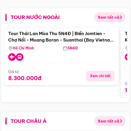
TOUR NƯỚC NGOÀI
Xem tất cả
Điểm nổi bật
Tour Thái Lan Mùa Thu 5N4Đ | Biển Jomtien -
To
Chợ Nổi - Muang Boran - Suanthai (Bay Vietnam
Ku
Airlines)
Si
Hồ Chí Minh
5N4Đ
Giá từ:
Xem chi tiết
8.300.000đ
Giá
1
TOUR CHÂU Á
Xem tất cả
Điểm nổi bật