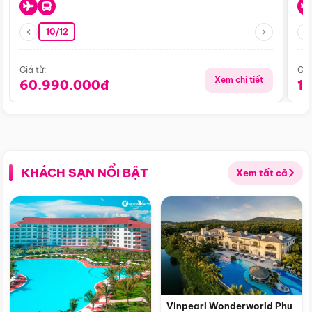
10/12
Giá từ:
Giá
Xem chi tiết
60.990.000đ
1
KHÁCH SẠN NỔI BẬT
Xem tất cả
Vinpearl Wonderworld Phu