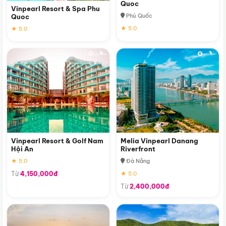
Quoc
Vinpearl Resort & Spa Phu
Phú Quốc
Quoc
★ 5.0
★ 5.0
Vinpearl Resort & Golf Nam
Melia Vinpearl Danang
Hội An
Riverfront
★ 5.0
Đà Nẵng
Từ
4,150,000đ
★ 5.0
Từ
2,400,000đ