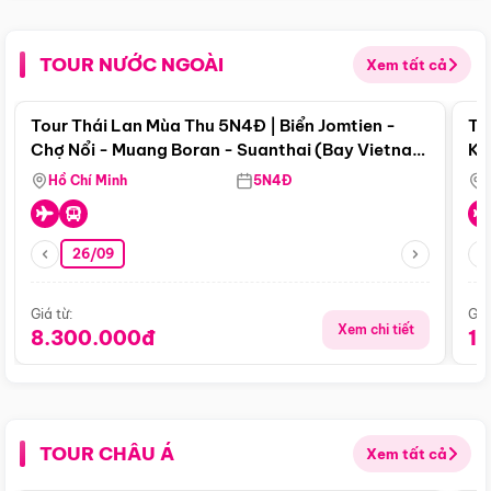
TOUR NƯỚC NGOÀI
Xem tất cả
Điểm nổi bật
Tour Thái Lan Mùa Thu 5N4Đ | Biển Jomtien -
To
Chợ Nổi - Muang Boran - Suanthai (Bay Vietnam
Ku
Airlines)
Si
Hồ Chí Minh
5N4Đ
26/09
Giá từ:
Giá
Xem chi tiết
8.300.000đ
1
TOUR CHÂU Á
Xem tất cả
Điểm nổi bật