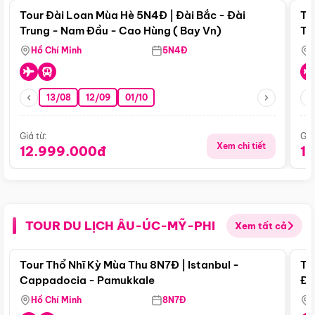
Tour Đài Loan Mùa Hè 5N4Đ | Đài Bắc - Đài
To
Trung - Nam Đầu - Cao Hùng ( Bay Vn)
Tr
Hồ Chí Minh
5N4Đ
13/08
12/09
01/10
Giá từ:
Giá
Xem chi tiết
12.999.000đ
1
TOUR DU LỊCH ÂU-ÚC-MỸ-PHI
Xem tất cả
Điểm nổi bật
Tour Thổ Nhĩ Kỳ Mùa Thu 8N7Đ | Istanbul -
To
Cappadocia - Pamukkale
Đế
Hồ Chí Minh
8N7Đ