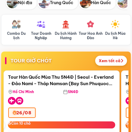
Nội địa
Trung Quốc
Hàn Quốc
N
Combo Du
Tour Doanh
Du lịch Hành
Tour Hoa Anh
Du lịch Mùa
D
lịch
Nghiệp
Hương
Đào
Hè
TOUR GIỜ CHÓT
Xem tất cả
Điểm nổi bật
Còn
18 ngày 18:48:18
Cò
Tour Hàn Quốc Mùa Thu 5N4Đ | Seoul - Everland
To
- Đảo Nami - Tháp Namsan (Bay Sun Phuquoc
Hò
Bay Sun Phuquoc Airways
Tặ
Airways)
Aq
Hồ Chí Minh
5N4Đ
26/08
‹
Còn 10 chỗ
Còn 10 chỗ
C
C