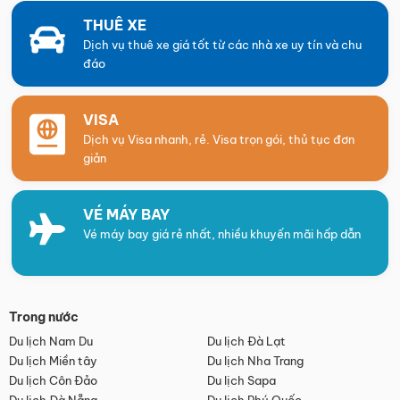
THUÊ XE
Dịch vụ thuê xe giá tốt từ các nhà xe uy tín và chu
đáo
VISA
Dịch vụ Visa nhanh, rẻ. Visa trọn gói, thủ tục đơn
giản
VÉ MÁY BAY
Vé máy bay giá rẻ nhất, nhiều khuyến mãi hấp dẫn
Trong nước
Du lịch Nam Du
Du lịch Đà Lạt
Du lịch Miền tây
Du lịch Nha Trang
Du lịch Côn Đảo
Du lịch Sapa