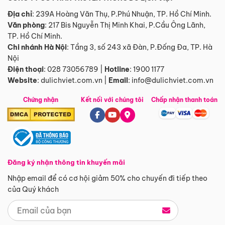
Địa chỉ
: 239A Hoàng Văn Thụ, P.Phú Nhuận, TP. Hồ Chí Minh.
Văn phòng
:
217 Bis Nguyễn Thị Minh Khai, P.Cầu Ông Lãnh,
TP. Hồ Chí Minh.
Chi nhánh Hà Nội
:
Tầng 3, số 243 xã Đàn, P.Đống Đa, TP. Hà
Nội
Điện thoại
:
028 73056789
|
Hotline
:
1900 1177
Website
:
dulichviet.com.vn
|
Email
:
info@dulichviet.com.vn
Chứng nhận
Kết nối với chúng tôi
Chấp nhận thanh toán
Đăng ký nhận thông tin khuyến mãi
Nhập email để có cơ hội giảm 50% cho chuyến đi tiếp theo
của Quý khách