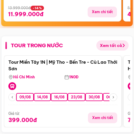
13.999.000đ
5.5
-14%
Xem chi tiết
11.999.000đ
4
TOUR TRONG NƯỚC
Xem tất cả
Điểm nổi bật
Tour Miền Tây 1N | Mỹ Tho - Bến Tre - Cù Lao Thới
To
Sơn
Hu
Hồ Chí Minh
1N0Đ
09/08
14/08
16/08
23/08
30/08
06/09
13/0
Giá từ:
Giá
Xem chi tiết
399.000đ
7