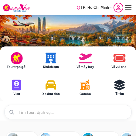
TP. Hồ Chí Minh
Tour trọn gói
Khách sạn
Vé máy bay
Vé vui chơi
Thêm
Visa
Xe đưa đón
Combo