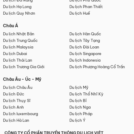
Du lịch Đà Nẵng
Du lịch Phú Quốc
Du lịch Hạ Long
Du lịch Phan Thiết
Du lịch Quy Nhơn
Du lịch Huế
Châu Á
Du lịch Nhật Bản
Du lịch Hàn Quốc
Du lịch Trung Quốc
Du lịch Tây Tạng
Du lịch Malaysia
Du lịch Đài Loan
Du lịch Dubai
Du lịch Singapore
Du lịch Thái Lan
Du lịch Indonesia
Du lịch Trương Gia Giới
Du lịch Phượng Hoàng Cổ Trấn
Châu Âu - Úc - Mỹ
Du lịch Châu Âu
Du lịch Mỹ
Du lịch Đức
Du lịch Thổ Nhĩ Kỳ
Du lịch Thụy Sĩ
Du lịch Bỉ
Du lịch Anh
Du lịch Nga
Du lịch luxembourg
Du lịch Pháp
Du lịch Hà Lan
Du lịch Ý
CÔNG TY CỔ PHẦN TRUYỀN THÔNG DU LỊCH VIỆT