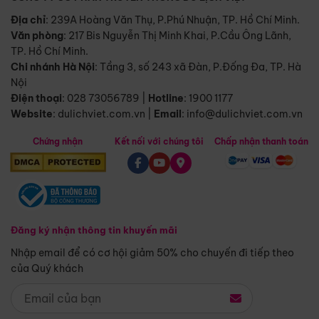
Địa chỉ
: 239A Hoàng Văn Thụ, P.Phú Nhuận, TP. Hồ Chí Minh.
Văn phòng
:
217 Bis Nguyễn Thị Minh Khai, P.Cầu Ông Lãnh,
TP. Hồ Chí Minh.
Chi nhánh Hà Nội
:
Tầng 3, số 243 xã Đàn, P.Đống Đa, TP. Hà
Nội
Điện thoại
:
028 73056789
|
Hotline
:
1900 1177
Website
:
dulichviet.com.vn
|
Email
:
info@dulichviet.com.vn
Chứng nhận
Kết nối với chúng tôi
Chấp nhận thanh toán
Đăng ký nhận thông tin khuyến mãi
Nhập email để có cơ hội giảm 50% cho chuyến đi tiếp theo
của Quý khách