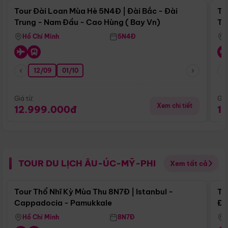
Tour Đài Loan Mùa Hè 5N4Đ | Đài Bắc - Đài
To
Trung - Nam Đầu - Cao Hùng ( Bay Vn)
Tr
Hồ Chí Minh
5N4Đ
12/09
01/10
Giá từ:
Giá
Xem chi tiết
12.999.000đ
1
TOUR DU LỊCH ÂU-ÚC-MỸ-PHI
Xem tất cả
Điểm nổi bật
Tour Thổ Nhĩ Kỳ Mùa Thu 8N7Đ | Istanbul -
To
Cappadocia - Pamukkale
Đế
Hồ Chí Minh
8N7Đ