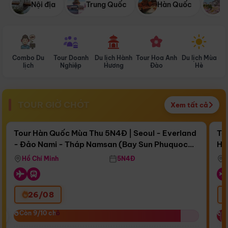
Nội địa
Trung Quốc
Hàn Quốc
N
Combo Du
Tour Doanh
Du lịch Hành
Tour Hoa Anh
Du lịch Mùa
D
lịch
Nghiệp
Hương
Đào
Hè
TOUR GIỜ CHÓT
Xem tất cả
Điểm nổi bật
Còn
17 ngày 01:45:54
Cò
Tour Hàn Quốc Mùa Thu 5N4Đ | Seoul - Everland
To
- Đảo Nami - Tháp Namsan (Bay Sun Phuquoc
Hò
Bay Sun Phuquoc Airways
Tặ
Airways)
Aq
Hồ Chí Minh
5N4Đ
26/08
‹
Còn 9/10 chỗ
Còn 9/10 chỗ
C
C