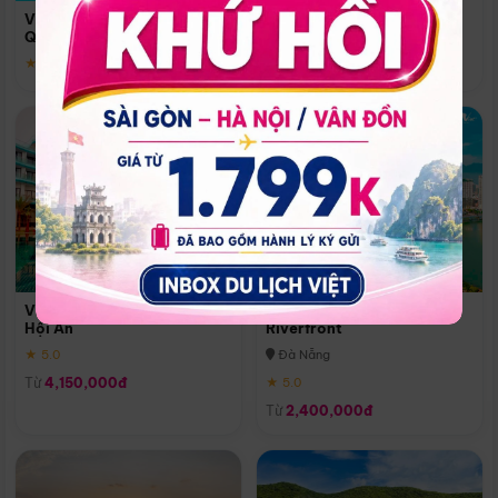
Quoc
Vinpearl Resort & Spa Phu
Phú Quốc
Quoc
★ 5.0
★ 5.0
Vinpearl Resort & Golf Nam
Melia Vinpearl Danang
Hội An
Riverfront
★ 5.0
Đà Nẵng
Từ
4,150,000đ
★ 5.0
Từ
2,400,000đ