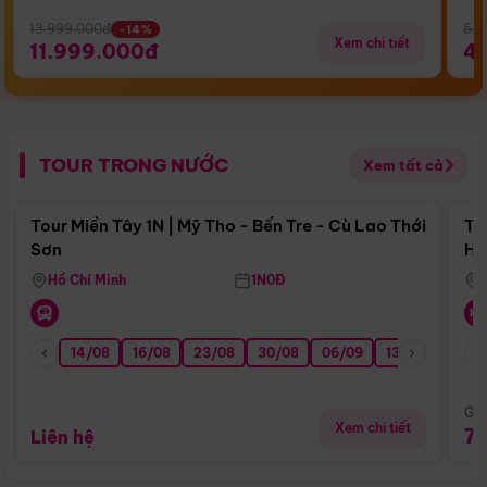
13.999.000đ
5.5
-14%
Xem chi tiết
11.999.000đ
4
TOUR TRONG NƯỚC
Xem tất cả
Điểm nổi bật
Tour Miền Tây 1N | Mỹ Tho - Bến Tre - Cù Lao Thới
To
Sơn
Hu
Hồ Chí Minh
1N0Đ
14/08
16/08
23/08
30/08
06/09
13/09
20/0
Giá
Xem chi tiết
7
Liên hệ