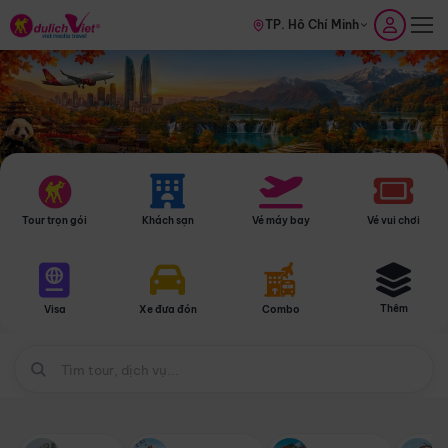
TP. Hồ Chí Minh
Tour trọn gói
Khách sạn
Vé máy bay
Vé vui chơi
Thêm
Visa
Xe đưa đón
Combo