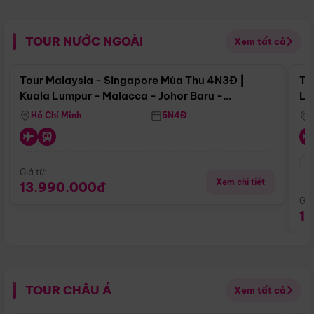
TOUR NƯỚC NGOÀI
Xem tất cả
Điểm nổi bật
Tour Malaysia - Singapore Mùa Thu 4N3Đ |
To
Kuala Lumpur - Malacca - Johor Baru -
Lử
Singapore
Hồ Chí Minh
5N4Đ
Giá từ:
Xem chi tiết
13.990.000đ
Giá
1
TOUR CHÂU Á
Xem tất cả
Điểm nổi bật