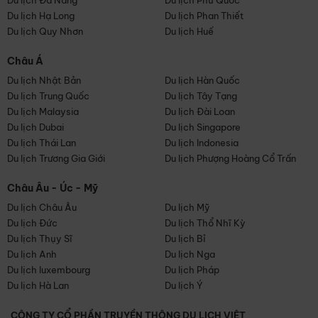
Du lịch Đà Nẵng
Du lịch Phú Quốc
Du lịch Hạ Long
Du lịch Phan Thiết
Du lịch Quy Nhơn
Du lịch Huế
Châu Á
Du lịch Nhật Bản
Du lịch Hàn Quốc
Du lịch Trung Quốc
Du lịch Tây Tạng
Du lịch Malaysia
Du lịch Đài Loan
Du lịch Dubai
Du lịch Singapore
Du lịch Thái Lan
Du lịch Indonesia
Du lịch Trương Gia Giới
Du lịch Phượng Hoàng Cổ Trấn
Châu Âu - Úc - Mỹ
Du lịch Châu Âu
Du lịch Mỹ
Du lịch Đức
Du lịch Thổ Nhĩ Kỳ
Du lịch Thụy Sĩ
Du lịch Bỉ
Du lịch Anh
Du lịch Nga
Du lịch luxembourg
Du lịch Pháp
Du lịch Hà Lan
Du lịch Ý
CÔNG TY CỔ PHẦN TRUYỀN THÔNG DU LỊCH VIỆT