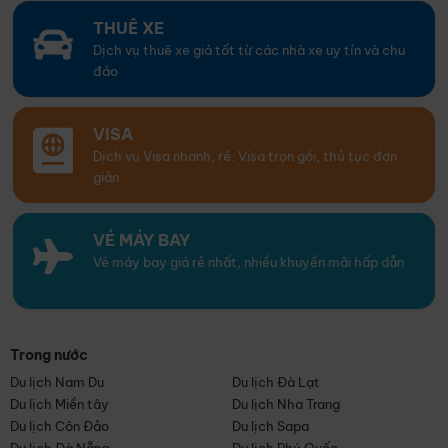
THUÊ XE
Dịch vụ thuê xe giá tốt từ các nhà xe uy tín và chu
đáo
VISA
Dịch vụ Visa nhanh, rẻ. Visa trọn gói, thủ tục đơn
giản
VÉ MÁY BAY
Vé máy bay giá rẻ nhất, nhiều khuyến mãi hấp dẫn
Trong nước
Du lịch Nam Du
Du lịch Đà Lạt
Du lịch Miền tây
Du lịch Nha Trang
Du lịch Côn Đảo
Du lịch Sapa